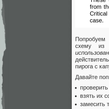
from th
Critica
case.
Попробуем 
схему из
использова
действител
пирога с кап
Давайте поп
проверить
взять их с
замесить т