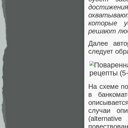
достижен
охватывают
которые у
решают люб
Далее авто
следует обр
На схеме по
в банкома
описывает
случаи оп
(alternat
повествов