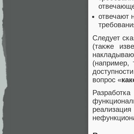
отвечающе
отвечают 
требовани
Следует ска
(также изв
накладыва
(например, 
доступност
вопрос «
как
Разработ
функциона
реализация
нефункцион