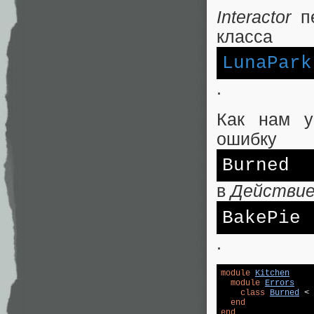
Interactor
пе
класса
LunaPark
.
Как нам у
ошибку
Burned
в
Действи
BakePie
.
module
Kitchen
module
Errors
class
Burned
 < 
end
end