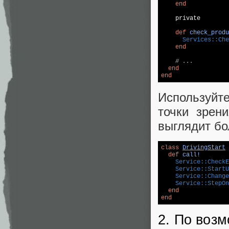
end
    private  

def
check_produ
Services:
:Che
end
# ...
end
end
Используйте
точки зрен
выглядит бо
class
DrivingStart
 
def
call!
Service:
:CheckE
Service:
:StartU
Service:
:Change
Service:
:StepOn
end
end
2. По возм