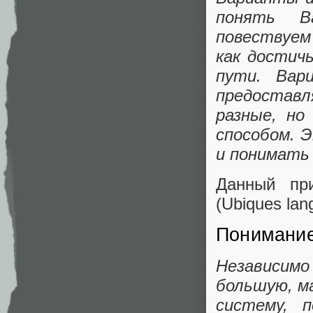
понять Ва
повествуем
как достич
пути. Вари
предоставл
разные, но
способом. 
и понимать
Данный пр
(Ubiques la
Понимание
Независимо
большую, м
систему, 