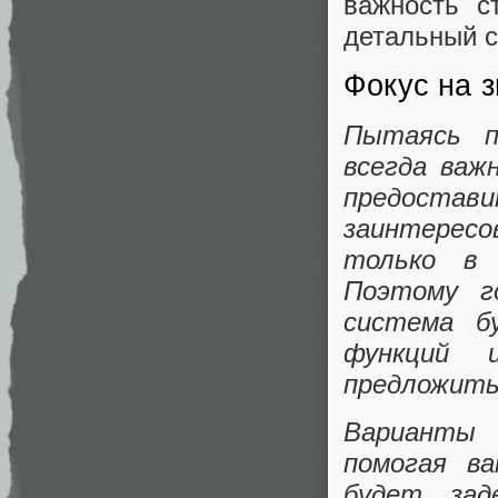
важность с
детальный с
Фокус на 
Пытаясь п
всегда важ
предост
заинтерес
только в 
Поэтому г
система б
функций 
предложить
Варианты 
помогая в
будет зад