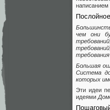
написанием 
Послойное
Большинст
чем они б
требований
требований
требования
Большая оши
Система до
которых им
Эти идеи пе
идеями
Дом
Пошаговый