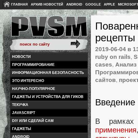
ГЛАВНАЯ
АРХИВ НОВОСТЕЙ
ANDROID
GOOGLE
APPLE
MICROSOF
Поваренн
рецепты 
2019-06-04
в 1
ruby on rails
,
S
НОВОСТИ
cases
,
Анализ
ПРОГРАММИРОВАНИЕ
Программиро
ИНФОРМАЦИОННАЯ БЕЗОПАСНОСТЬ
сайтов
,
проек
ЭТО ИНТЕРЕСНО
НАУЧНО-ПОПУЛЯРНОЕ
ГАДЖЕТЫ И УСТРОЙСТВА ДЛЯ ГИКОВ
Введение
ТЕКУЧКА
JAVASCRIPT
В рамках
DIY ИЛИ СДЕЛАЙ САМ
применения
ГАДЖЕТЫ
ANDROID