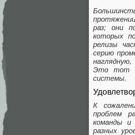
Большинс
протяжении 
раз; они п
которых п
релизы час
серию пром
наглядную,
Это тот с
системы.
Удовлетво
К сожален
проблем ра
команды и
разных уро