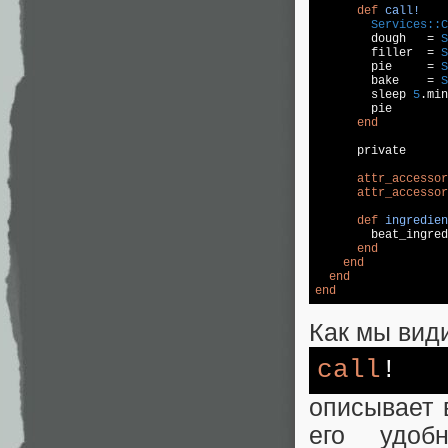
def
call!
Services:
:C
        dough   = 
S
        filler  = 
S
        pie     = 
S
        bake    = 
S
        sleep 
5
.min
        pie  

end
      private

attr_accessor
attr_accessor
def
ingredien
        beat_ingred
end
end
end
end
Как мы вид
call
!
описывает 
его удоб