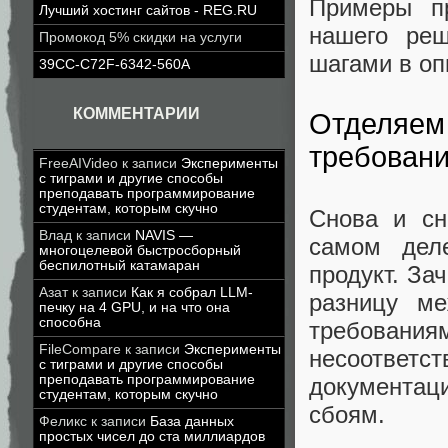
Примеры п
Лучший хостинг сайтов - REG.RU
нашего ре
Промокод 5% скидки на услуги
шагами в оп
39CC-C72F-6342-560A
КОММЕНТАРИИ
Отделяем
требовани
FreeAIVideo
к записи
Эксперименты
с тиграми и другие способы
преподавать программирование
студентам, которым скучно
Снова и сн
Влад
к записи
NAVIS —
самом дел
многоцелевой быстросборный
беспилотный катамаран
продукт. За
Азат
к записи
Как я собрал LLM-
разницу ме
печку на 4 GPU, и на что она
способна
требовани
FileCompare
к записи
Эксперименты
несоотве
с тиграми и другие способы
преподавать программирование
документац
студентам, которым скучно
сбоям.
Феликс
к записи
База данных
простых чисел до ста миллиардов