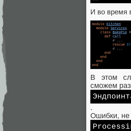
И во время 
module
Kitchen
module
Services
class
BakePie
 <
def
call
# ...
rescue
Er
# ...
end
end
end
end
В этом сл
сможем раз
Эндпоинт
.
Ошибки, не
Processi