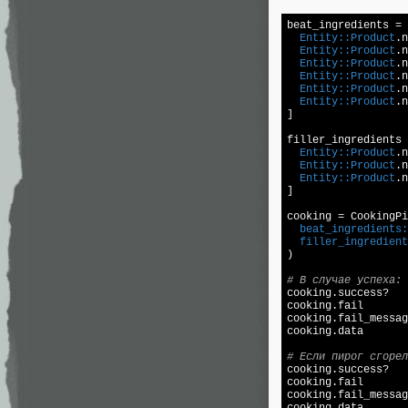
beat_ingredients = 
Entity:
:Product
.n
Entity:
:Product
.n
Entity:
:Product
.n
Entity:
:Product
.n
Entity:
:Product
.n
Entity:
:Product
.n
]

filler_ingredients 
Entity:
:Product
.n
Entity:
:Product
.n
Entity:
:Product
.n
]

cooking = CookingPi
beat_ingredients:
filler_ingredient
)

# В случае успеха:

cooking.success?  
cooking.fail       
cooking.fail_messag
cooking.data       
# Если пирог сгорел

cooking.success?  
cooking.fail       
cooking.fail_messag
cooking.data       