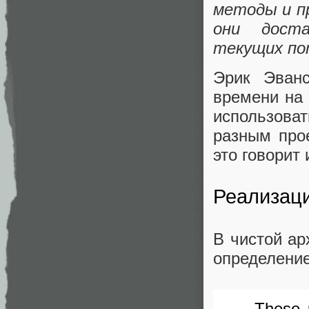
методы и п
они доста
текущих по
Эрик Эванс
времени на 
использова
разным прое
это говорит
Реализац
В чистой а
определени
These 