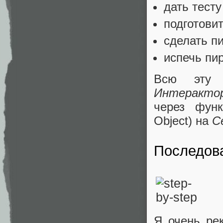
дать тесту
подготовит
сделать пи
испечь пир
Всю эту 
Интеракто
через фу
Object) на
С
Последова
Я очень ре