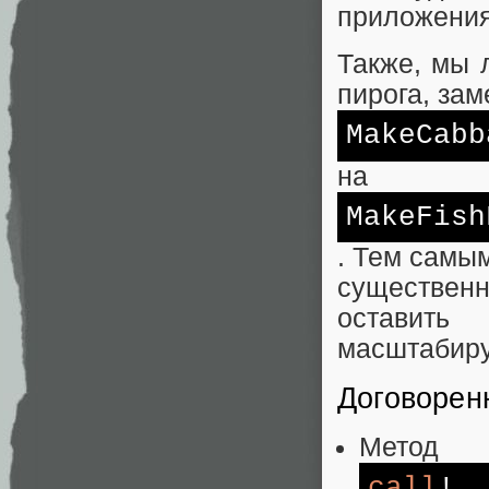
приложения
Также, мы 
пирога, зам
MakeСabb
на
MakeFish
. Тем самы
существен
оставит
масштабиру
Договорен
Метод
call
!