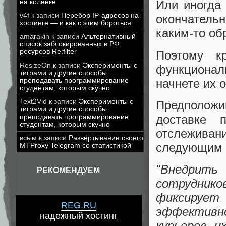
на коленке
Или иногда 
v4f
к записи
Перебор IP-адресов на
окончательн
хостинге — и как с этим бороться
каким-то об
amarakin
к записи
Альтернативный
список заблокированных в РФ
ресурсов Re:filter
Поэтому к
ResizeOn
к записи
Эксперименты с
функциона
тиграми и другие способы
начнете их 
преподавать программирование
студентам, которым скучно
Text2Vid
к записи
Эксперименты с
Предполож
тиграми и другие способы
доставке 
преподавать программирование
студентам, которым скучно
отслежива
всым
к записи
Развёртывание своего
следующим 
MTProxy Telegram со статистикой
"Внедрит
РЕКОМЕНДУЕМ
сотрудник
фиксируе
REG.RU
эффектив
надежный хостинг
курьеров, 