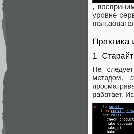
, восприни
уровне сер
пользовател
Практика 
1. Старайт
Не следуе
методом, 
просматрива
работает. И
module
Service
class
CookingPieW
def
call!
      check_product
      make_cabbage_
      make_pie

      bake
