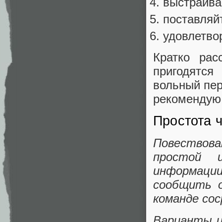
выстраива
поставляй
удовлетво
Кратко рас
пригодятся
вольный пер
рекомендую 
Простота 
Повествов
простой 
информации
сообщить о
команде со
Варианты и