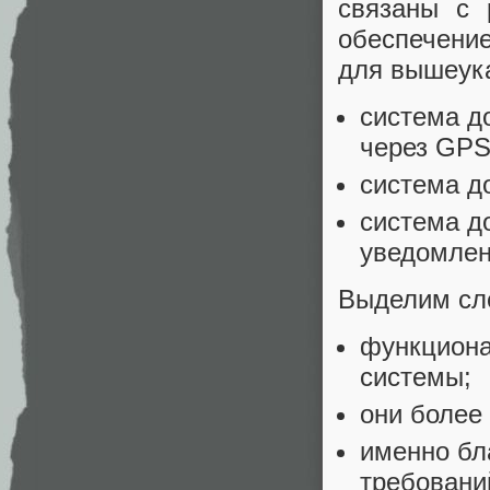
связаны с
обеспечени
для вышеука
система д
через GP
система д
система д
уведомлен
Выделим сл
функциона
системы;
они более
именно бл
требовани