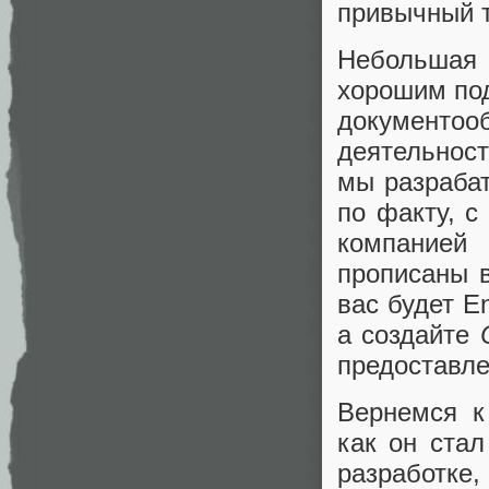
привычный 
Небольшая 
хорошим под
документоо
деятельност
мы разрабат
по факту, с
компанией
прописаны в
вас будет En
а создайте
предоставле
Вернемся к
как он стал
разработк