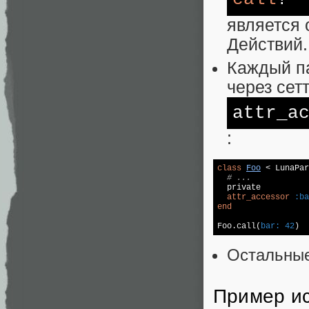
является 
Действий
.
Каждый п
через сет
attr_a
:
class
Foo
 < LunaPar
# ...
  private

attr_accessor
:ba
end
Foo.call(
bar:
42
)
Остальные
Пример и