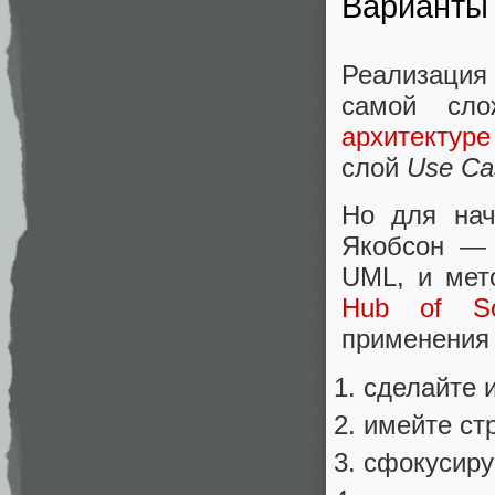
Варианты 
Реализация 
самой сл
архитектуре
слой
Use Ca
Но для нач
Якобсон —
UML, и мет
Hub of So
применени
сделайте 
имейте ст
сфокусиру