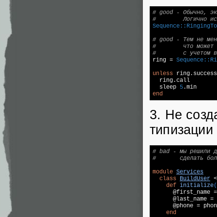
# good - Обычно, эк
#        Логично ис
Sequence:
:RingingTo
# good - Тем не мен
#        что может 
#        с учетом в

ring = 
Sequence:
:Ri
unless
 ring.success
  ring.call

  sleep 
5
end
3. Не соз
типизации 
# bad - мы решили д
#       сделать бол
module
Services
class
BuildUser
 <
def
initialize
(
      @first_name =
      @last_name = 
      @phone = phon
end