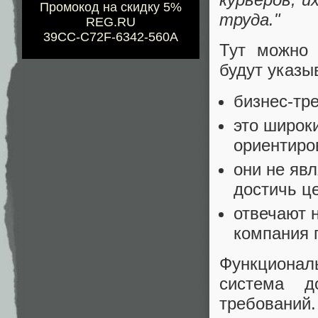
Промокод на скидку 5%
труда."
REG.RU
39CC-C72F-6342-560A
Тут можно 
будут указыв
бизнес-тре
это широк
ориентиро
они не яв
достичь ц
отвечают 
компания 
Функциона
система д
требований