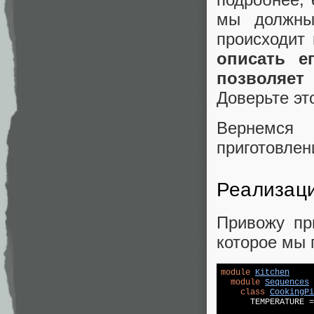
мы должны
происходит 
описать е
позволяе
Доверьте эт
Вернемся 
приготовлен
Реализац
Привожу пр
которое мы 
module
Kitchen
module
Sequences
class
CookingPi
      TEMPERATURE =