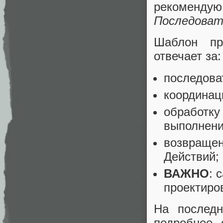
рекоменд
Последоват
Шаблон пр
отвечает за:
последова
координа
обработк
выполнени
возвращен
Действий
;
ВАЖНО
: 
проектиро
На последн
подробнее, 