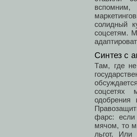
вспомним
маркетинг
солидный к
соцсетям. 
адаптироват
Синтез с 
Там, где н
государств
обсуждаетс
соцсетях 
одобрения 
Правозащит
фарс: если
мячом, то м
льгот. Или