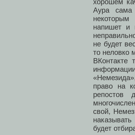
хорошем кач
Аура сама 
некоторым
напишет и 
неправильн
не будет ве
то неловко 
ВКонтакте 
информации
«Немезида»
право на к
репостов 
многочислен
свой, Немез
наказывать 
будет отбир