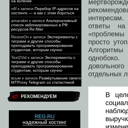
мертворожд
на коленке
рекомендов
v4f
к записи
Перебор IP-адресов на
хостинге — и как с этим бороться
интересам.
amarakin
к записи
Альтернативный
ответы на
список заблокированных в РФ
ресурсов Re:filter
«проблемы 
ResizeOn
к записи
Эксперименты с
просто уто
тиграми и другие способы
преподавать программирование
Алгоритмы
студентам, которым скучно
однобоко.
Text2Vid
к записи
Эксперименты с
тиграми и другие способы
довольного
преподавать программирование
студентам, которым скучно
отдельных л
всым
к записи
Развёртывание своего
MTProxy Telegram со статистикой
В цел
РЕКОМЕНДУЕМ
социа
наблю
REG.RU
выруч
надежный хостинг
измен