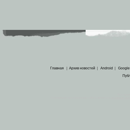
Главная
|
Архив новостей
|
Android
|
Google
Пуб
Все пра
Основными материалами сайта являются
архивные ко