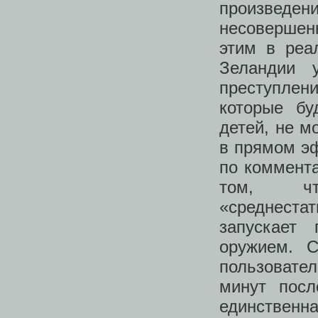
произвед
несовершен
этим в реа
Зеландии 
преступлен
которые бу
детей, не м
в прямом эф
по коммента
том, чт
«среднестат
запускает
оружием. С
пользовате
минут посл
единственн