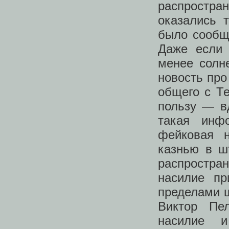
распростр
оказались 
было сообщ
Даже если 
менее солне
новость про
общего с Те
пользу — в
такая инф
фейковая 
казнью в ш
распростра
насилие пр
пределами ш
Виктор Пе
насилие и