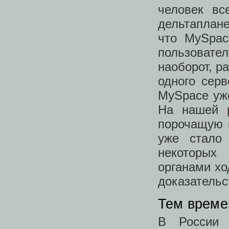
человек вс
дельтаплане
что MySpac
пользовател
наоборот, р
одного серв
MySpace уже
На нашей р
порочащую 
уже стало 
некоторых
органами хо
доказательс
Тем врем
В России 