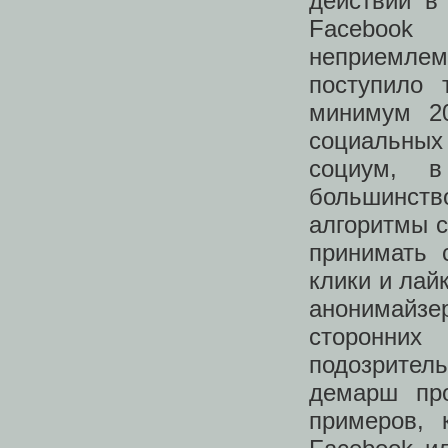
действий в
Facebook
неприемле
поступило
минимум 20
социальных
социум, в
большинст
алгоритмы с
принимать 
клики и лай
анонимайзер
сторонних
подозрител
демарш про
примеров, 