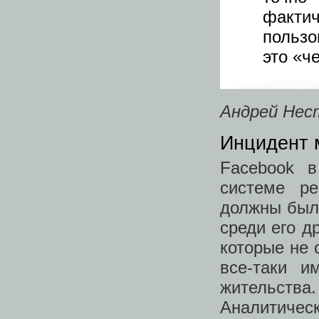
факти
пользо
это «ч
Андрей Нест
Инцидент
Facebook в
системе ре
должны был
среди его д
которые не 
все-таки и
жительств
Аналитиче