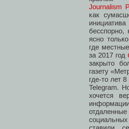
Journalism P
как сумасш
инициатив
бесспорно, 
ясно только
где местные
за 2017 год
закрыто бо
газету «Мет
где-то лет 
Telegram. Н
хочется ве
информаци
отдаленные
социальных
ставили с