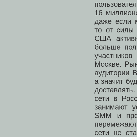
пользовател
16 миллионо
даже если 
то от силы 
США активн
больше пол
участников
Москве. Рын
аудитории В
а значит бу
доставлять
сети в Рос
занимают у
SMM и проч
перемежают
сети не ст