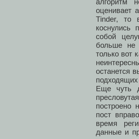
алгоритм н
оценивает а
Tinder, то
коснулись 
собой целу
больше не 
только вот к
неинтерес
останется в
подходящих 
Еще чуть 
пресловута
построено 
пост вправ
время рег
данные и п