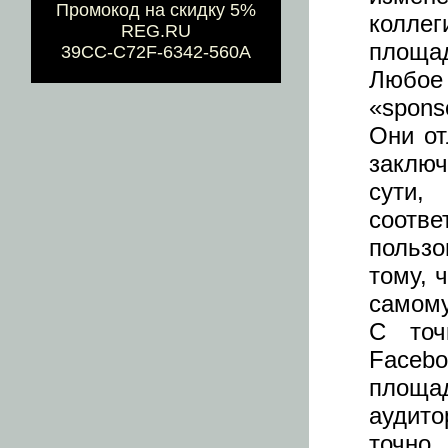
Промокод на скидку 5%
колле
REG.RU
площад
39CC-C72F-6342-560A
Любо
«spon
Они от
заключ
сути,
соотве
пользо
тому, 
самому
С точ
Faceb
площа
аудит
точн