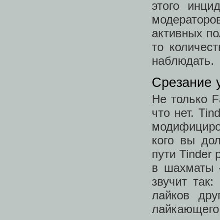
этого инци
модератор
активных по
то количес
наблюдать.
Срезание 
Не только F
что нет. Ti
модифициро
кого вы до
пути Tinder
в шахматы 
звучит так:
лайков дру
лайкающег