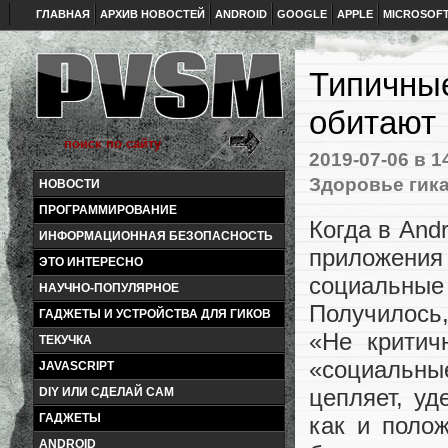
ГЛАВНАЯ
АРХИВ НОВОСТЕЙ
ANDROID
GOOGLE
APPLE
MICROSOF
Типичные
обитают
2019-07-06
в 1
Здоровье гик
НОВОСТИ
ПРОГРАММИРОВАНИЕ
Когда в And
ИНФОРМАЦИОННАЯ БЕЗОПАСНОСТЬ
приложения
ЭТО ИНТЕРЕСНО
социальные 
НАУЧНО-ПОПУЛЯРНОЕ
Получилось
ГАДЖЕТЫ И УСТРОЙСТВА ДЛЯ ГИКОВ
«Не критич
ТЕКУЧКА
«социальные
JAVASCRIPT
цепляет, уд
DIY ИЛИ СДЕЛАЙ САМ
ГАДЖЕТЫ
как и полож
ANDROID