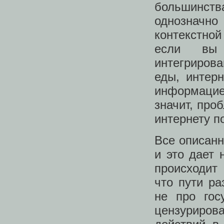
большинст
однозначно
контекстной
если вы 
интегрирова
еды, интер
информацией
значит, про
интернету по
Все описанн
и это дает
происходит
что пути ра
не про гос
цензуриров