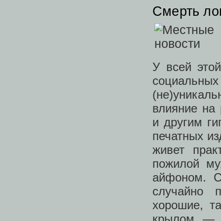
Смерть л
У всей это
социальн
(не)уникал
влияние на
и другим ги
печатных из
живет прак
пожилой му
айфоном. С
случайно 
хорошие, т
крылом — 