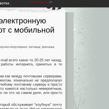
Select Language
▼
АБОТКА
 электронную
ают с мобильной
аучно-популярное
,
пятница
,
реклама
,
ail всего каких-то 20-25 лет назад.
работы интернета, принятых в те
ми как между почтовыми серверами,
ентом, изначально не предполагал
 любому почтовому серверу и просто
это кажется настолько невероятным,
о ли это на самом деле, или просто
оторый обслуживает “клубную” почту
адресом из пула dial-up урюпинского