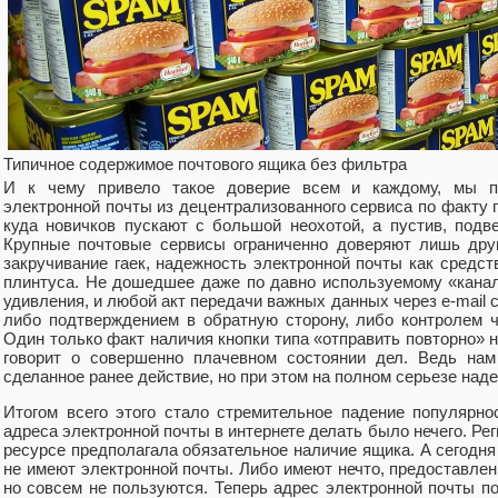
Типичное содержимое почтового ящика без фильтра
И к чему привело такое доверие всем и каждому, мы пр
электронной почты из децентрализованного сервиса по факту 
куда новичков пускают с большой неохотой, а пустив, под
Крупные почтовые сервисы ограниченно доверяют лишь друг
закручивание гаек, надежность электронной почты как средс
плинтуса. Не дошедшее даже по давно используемому «кана
удивления, и любой акт передачи важных данных через e-mail 
либо подтверждением в обратную сторону, либо контролем 
Один только факт наличия кнопки типа «отправить повторно» 
говорит о совершенно плачевном состоянии дел. Ведь нам
сделанное ранее действие, но при этом на полном серьезе наде
Итогом всего этого стало стремительное падение популярно
адреса электронной почты в интернете делать было нечего. Ре
ресурсе предполагала обязательное наличие ящика. А сегодн
не имеют электронной почты. Либо имеют нечто, предоставленн
но совсем не пользуются. Теперь адрес электронной почты п