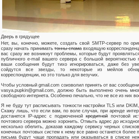
Дверь в грядущее
Нет, вы, конечно, можете, создать свой SMTP-сервер по ор
сразу начать принимать
тонны спама
входящую корреспонденци
вас сразу же возникнут проблемы, которые будут проявлятьс
публичного e-mail вашего сервера с большой вероятностью 
ваши сообщения будут тихо игнорироваться, даже без уве
сойдутся все звезды, то некоторые из мейлов обна
корреспонденции, но это только для везучих.
Чтобы условный gmail.com соизволил принять от вас сообщение
vasya.pupkin@gmail.com, должно быть выполнено очень мно
свободного интернета. Особенно печально, что не все из них во
Я не буду тут расписывать тонкости настройки TLS или DKIM,
Скажу лишь, что если вам, по воле случая, при аренде инте
достанется IP-адрес с подмоченной
кредитной
почтовой ист
почтового сервера можно хоронить. Отмыть адрес до исходно
несколько обелить, доказав каждому сервису черных списков
конечных почтовых систем к нему все равно останется более 
письма будут чаще пропадать или оказываться в списке не