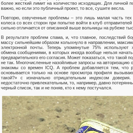
более жесткий лимит на количество исходящих. Для личной п
важно, но если это публичный проект, то все, сушите весла.
Повторю, озвученные проблемы – это лишь малая часть тех 
колеса со всех сторон при попытке войти в клуб отправителей e
сильно отличается от описанной выше вольницы на рубеже тыс
В результате проблем спама, и, что главное, последствий б
массу сильнейшим образом колыхнуло в направлении, максим
электронной почты. Теперь упомянутые 75% используют 
обмена сообщениями, в которых иногда вообще нельзя начать
предварительного его согласия. Может показаться, что такой п
не так. Многочисленные назойливые запросы на авторизацию 
знакомы со времен ICQ. А проблем добавляется тем, что 
основывается только на основе просмотра профиля вызываю
такой?» с изначально отрицательным индексом доверия
недостаточно привлекательным, то, например, давно потерянны
черный список, так и не поняв, кто к нему постучался.