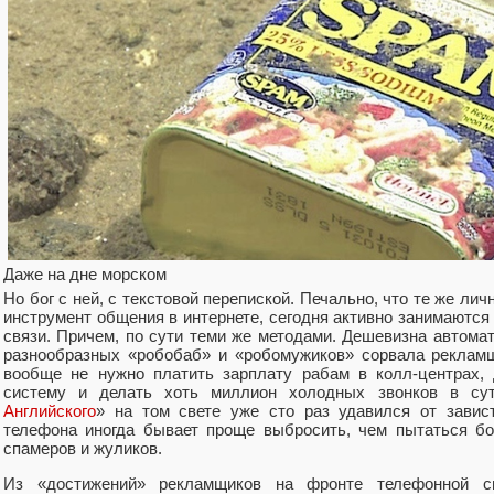
Даже на дне морском
Но бог с ней, с текстовой перепиской. Печально, что те же ли
инструмент общения в интернете, сегодня активно занимаютс
связи. Причем, по сути теми же методами. Дешевизна автома
разнообразных «робобаб» и «робомужиков» сорвала рекламщ
вообще не нужно платить зарплату рабам в колл-центрах, 
систему и делать хоть миллион холодных звонков в сут
Английского
» на том свете уже сто раз удавился от завис
телефона иногда бывает проще выбросить, чем пытаться бо
спамеров и жуликов.
Из «достижений» рекламщиков на фронте телефонной с