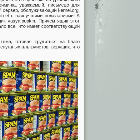
прими-ка, уважаемый, письмецо для
И сервер, обслуживающий kernel.org,
l.net с наилучшими пожеланиями! А
щик vasya.pupkin. Причем ящик этот
ало все, что имеет соответствующий
ема, готовая трудиться на благо
непуганых альтруистов, верящих, что