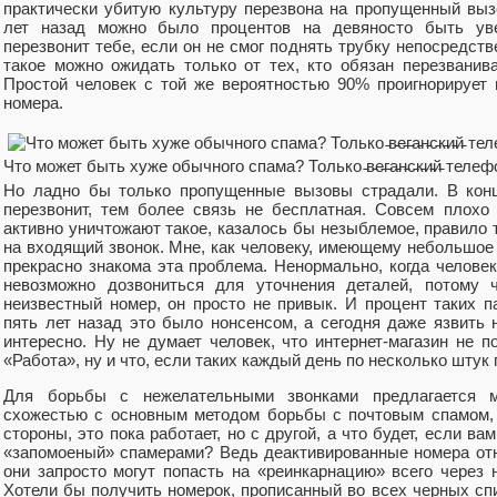
практически убитую культуру перезвона на пропущенный выз
лет назад можно было процентов на девяносто быть уве
перезвонит тебе, если он не смог поднять трубку непосредст
такое можно ожидать только от тех, кто обязан перезвани
Простой человек с той же вероятностью 90% проигнорирует
номера.
Что может быть хуже обычного спама? Только ̵в̵е̵г̵а̵н̵с̵к̵и̵й̵ тел
Но ладно бы только пропущенные вызовы страдали. В конц
перезвонит, тем более связь не бесплатная. Совсем плохо
активно уничтожают такое, казалось бы незыблемое, правило т
на входящий звонок. Мне, как человеку, имеющему небольшое 
прекрасно знакома эта проблема. Ненормально, когда человек 
невозможно дозвониться для уточнения деталей, потому ч
неизвестный номер, он просто не привык. И процент таких п
пять лет назад это было нонсенсом, а сегодня даже язвить 
интересно. Ну не думает человек, что интернет-магазин не 
«Работа», ну и что, если таких каждый день по несколько шту
Для борьбы с нежелательными звонками предлагается ме
схожестью с основным методом борьбы с почтовым спамом, 
стороны, это пока работает, но с другой, а что будет, если в
«запомоеный» спамерами? Ведь деактивированные номера от
они запросто могут попасть на «реинкарнацию» всего через 
Хотели бы получить номерок, прописанный во всех черных сп