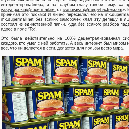
интернет-провайдера, и на голубом глазу говорит ему: «а 
vasya.pupkin@supermail.net
от
ivanov.ivan@mega-haсker.com
». 
принимал это письмо! И лично пересылал его на mx.supermai
mx.supermail.net без всяких заморочек клал эту депешу в я
состоял из единственной папки, куда без всякого разбора пад
адрес в поле “To:”.
Это была действительно на 100% децентрализованная сист
каждого, кто умел с ней работать. А весь интернет был миром 
все, что ни делается в сети, делается для пользы всего мира.