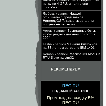
Алексей
к записи
Как я собрал LLM-
печку на 4 GPU, и на что она
способна
Любовь
к записи
Huawei
официально представила
HarmonyOS 7: какие смартфоны
получат её первыми
Артем
к записи
Бесплатные боты,
чтобы раздеть девушку по фото в
2024
sasha
к записи
Майнинг биткоинов
на 55-летнем ветеране IBM 1401
Roman
к записи
Реализация ModBus
RTU Slave на stm32
РЕКОМЕНДУЕМ
REG.RU
надежный хостинг
Промокод на скидку 5%
REG.RU