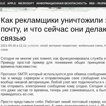
GLE
APPLE
MICROSOFT
ИНФОРМАЦИОННАЯ БЕЗОПАСНОСТЬ
ВЕБ – РАЗР
Как рекламщики уничтожили
почту, и что сейчас они дел
связью
2021-04-30
в 12:12
, рубрики:
email
,
интернет-маркетинг
,
мобильная связь
,
Н
спам
Сегодня не многие уже помнят, как функционировала служба e-m
Приведу простой пример для понимания общих принципов 
времена повсеместно.
Протокол SMTP, который используется для обмена сообщения
так и между сервером и отправляющим свое сообщение кли
вообще никакой авторизации. Любой узел мог подключиться к
так отправить электронное сообщение кому угодно. Сегодня 
что даже застав те времена, теперь уже сомневаешься, а был
привиделось во сне.
Просто представьте себе. Работает некий почтовый сервер, к
в условном домене kernel.org. К нему подключается хост с IP-