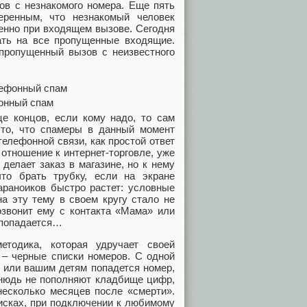
ов с незнакомого номера. Еще пять
ренным, что незнакомый человек
венно при входящем вызове. Сегодня
вать на все пропущенные входящие.
 пропущенный вызов с неизвестного
ефонный спам
е концов, если кому надо, то сам
 то, что спамеры в данный момент
елефонной связи, как простой ответ
отношение к интернет-торговле, уже
делает заказ в магазине, но к нему
то брать трубку, если на экране
араноиков быстро растет: условные
на эту тему в своем кругу стало не
позвонит ему с контакта «Мама» или
к попадается…
тодика, которая удручает своей
– черные списки номеров. С одной
ам или вашим детям попадется номер,
нюдь не пополняют кладбище цифр,
несколько месяцев после «смерти».
исках, при подключении к любимому