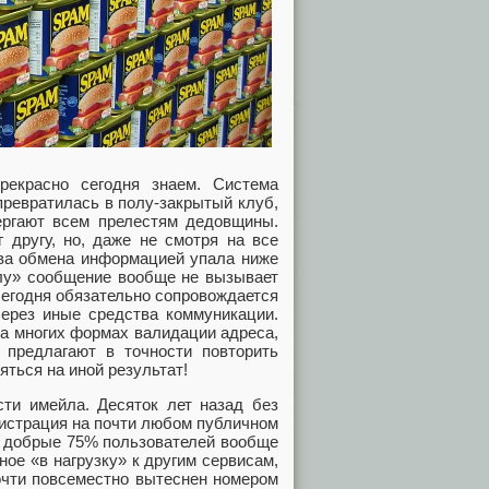
екрасно сегодня знаем. Система
превратилась в полу-закрытый клуб,
вергают всем прелестям дедовщины.
 другу, но, даже не смотря на все
тва обмена информацией упала ниже
лу» сообщение вообще не вызывает
сегодня обязательно сопровождается
через иные средства коммуникации.
на многих формах валидации адреса,
 предлагают в точности повторить
яться на иной результат!
сти имейла. Десяток лет назад без
гистрация на почти любом публичном
я добрые 75% пользователей вообще
ое «в нагрузку» к другим сервисам,
очти повсеместно вытеснен номером