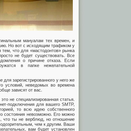
игинальным мануалам тех времен, и
ю. Но вот с исходящим трафиком у
я тем, что для «мастодонтов» рынка
просто не будет существовать. Все
домления о причине отказа. Если
ружатся в папке нежелательной
 для зарегистрированного у него же
го условий, неведомых во времена
обще зависят от вас.
 это не специализированная статья.
рнет-подключения для вашего SMTP,
орией, то всю идею собственного
го состояния невозможно. Его можно
, что ты не верблюд, но отношение
подозрительным, чем к другим. Ваши
желательных, вам будет установлен