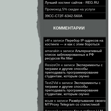
Лучший хостинг сайтов - REG.RU
Промокод 5% скидки на услуги
39CC-C72F-6342-560A
КОММЕНТАРИИ
v4f
к записи
Перебор IP-адресов на
хостинге — и как с этим бороться
amarakin
к записи
Альтернативный
список заблокированных в РФ
ресурсов Re:filter
ResizeOn
к записи
Эксперименты с
тиграми и другие способы
преподавать программирование
студентам, которым скучно
Text2Vid
к записи
Эксперименты с
тиграми и другие способы
преподавать программирование
студентам, которым скучно
всым
к записи
Развёртывание своего
MTProxy Telegram со статистикой