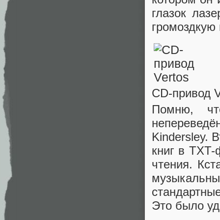
глазок лазе
громоздкую 
CD-привод V
Помню, ч
непереведён
Kindersley.
книг в TXT-
чтения. Кст
музыкальный
стандартны
Это было уд