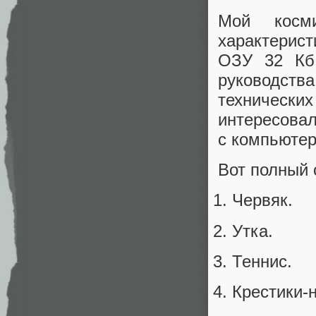
Мой косми
характерис
ОЗУ 32 Кб
руководства
техническ
интересовал
с компьюте
Вот полный 
Червяк.
Утка.
Теннис.
Крестики-