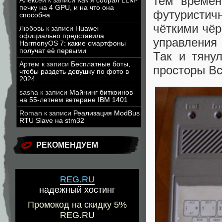
тем времен
Алексей
к записи
Как я собрал LLM-
печку на 4 GPU, и на что она
футуристи
способна
чёткими чёр
Любовь
к записи
Huawei
официально представила
управления 
HarmonyOS 7: какие смартфоны
получат её первыми
Так и тяну
Артем
к записи
Бесплатные боты,
просторы Вс
чтобы раздеть девушку по фото в
2024
sasha
к записи
Майнинг биткоинов
на 55-летнем ветеране IBM 1401
Roman
к записи
Реализация ModBus
RTU Slave на stm32
РЕКОМЕНДУЕМ
REG.RU
надежный хостинг
Промокод на скидку 5%
REG.RU