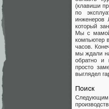
(клавиши пр
по эксплу
инженеров 
который за
Мы с мамой
компьютер в
часов. Коне
мы ждали на
обратно и
просто зам
выглядел га
Поиск
Следующим
производст