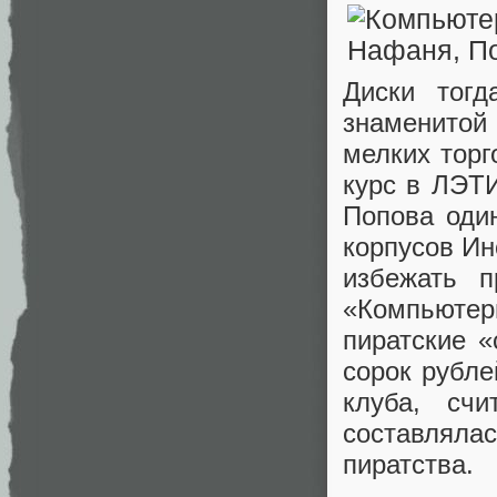
Диски тог
знаменитой 
мелких торг
курс в ЛЭТ
Попова один
корпусов Ин
избежать п
«Компьюте
пиратские «
сорок рубле
клуба, сч
составляла
пиратства.