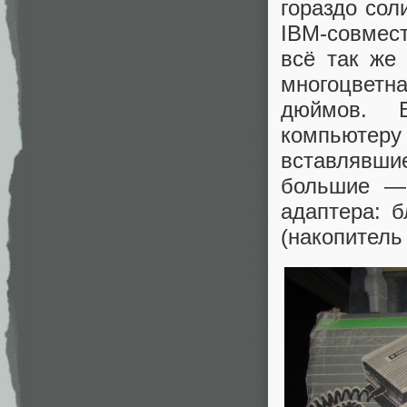
гораздо со
IBM-совмест
всё так же
многоцветна
дюймов. 
компьютер
вставлявш
большие —
адаптера: 
(накопитель