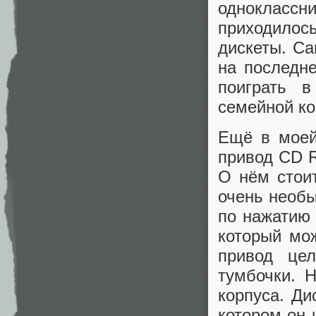
одноклас
приходилос
дискеты. С
на последне
поиграть 
семейной ко
Ещё в моей
привод CD 
О нём стоит
очень необ
по нажатию 
который мо
привод це
тумбочки. 
корпуса. Ди
котором он 