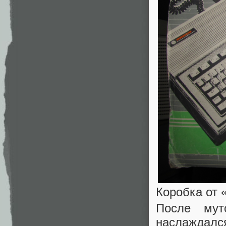
Коробка от 
После мут
наслаждался