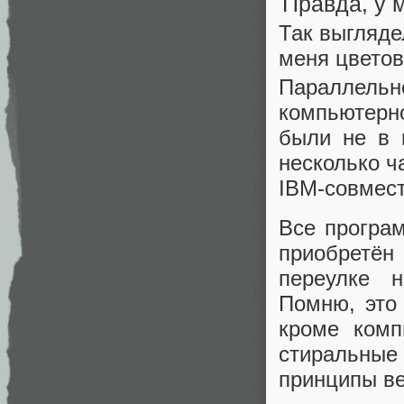
Так выгляде
меня цвето
Параллель
компьютерн
были не в 
несколько ч
IBM-совмест
Все програ
приобретё
переулке 
Помню, это
кроме комп
стиральные
принципы ве