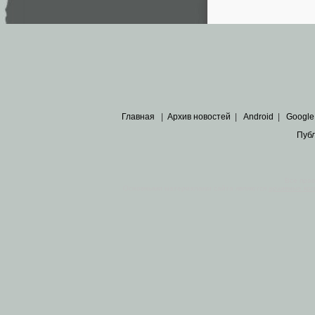
Главная
|
Архив новостей
|
Android
|
Google
Пуб
Все пра
Основными материалами сайта являются
архивные ко