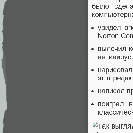
было сдел
компьютерна
увидел о
Norton Co
вылечил к
антивирусо
нарисовал
этот редак
написал п
поиграл в
классичес