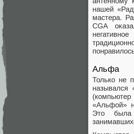
антенному 
нашей «Рад
мастера. Р
CGA оказа
негативн
традицион
понравилось
Альфа
Только не 
назывался 
(компьютер
«Альфой» н
Это была
занимавшихс