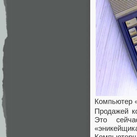
Компьютер «
Продажей к
Это сейч
«эникейщик
Компьютер