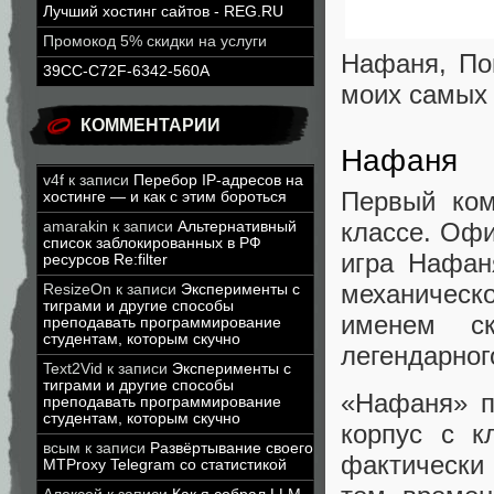
Лучший хостинг сайтов - REG.RU
Промокод 5% скидки на услуги
Нафаня, По
39CC-C72F-6342-560A
моих самых
КОММЕНТАРИИ
Нафаня
v4f
к записи
Перебор IP-адресов на
Первый ком
хостинге — и как с этим бороться
классе. Оф
amarakin
к записи
Альтернативный
список заблокированных в РФ
игра Нафан
ресурсов Re:filter
механическ
ResizeOn
к записи
Эксперименты с
тиграми и другие способы
именем ск
преподавать программирование
студентам, которым скучно
легендарног
Text2Vid
к записи
Эксперименты с
тиграми и другие способы
«Нафаня» п
преподавать программирование
студентам, которым скучно
корпус с к
всым
к записи
Развёртывание своего
фактически
MTProxy Telegram со статистикой