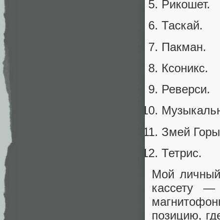
Рикошет.
Таскай.
Пакман.
Ксоникс.
Реверси.
Музыкальн
Змей Горы
Тетрис.
Мой личный
кассету — 
магнитофонн
позицию, гд