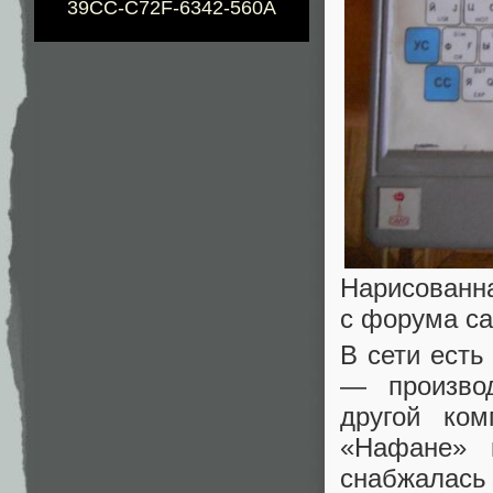
39CC-C72F-6342-560A
Нарисованна
с форума са
В сети ест
— произво
другой ко
«Нафане» 
снабжалась 