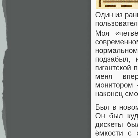
Один из ран
пользователя
Моя «четв
современн
нормально
подзабыл, 
гигантской 
меня впе
монитором 
наконец смо
Был в новом
Он был куд
дискеты бы
ёмкости с 