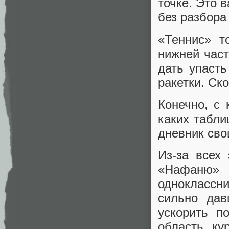
точке. Это 
без разбора
«Теннис» т
нижней част
дать упасть
ракетки. Ск
Конечно, с
каких табли
дневник сво
Из-за всех
«Нафаню» 
одноклассн
сильно дав
ускорить п
область ку