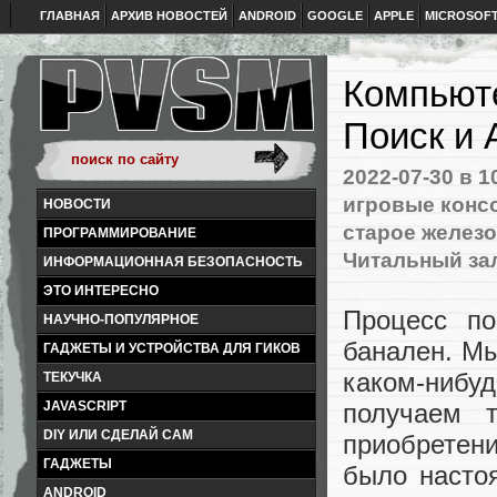
ГЛАВНАЯ
АРХИВ НОВОСТЕЙ
ANDROID
GOOGLE
APPLE
MICROSOF
Компьюте
Поиск и
2022-07-30
в 1
игровые конс
НОВОСТИ
старое железо
ПРОГРАММИРОВАНИЕ
Читальный за
ИНФОРМАЦИОННАЯ БЕЗОПАСНОСТЬ
ЭТО ИНТЕРЕСНО
Процесс по
НАУЧНО-ПОПУЛЯРНОЕ
банален. М
ГАДЖЕТЫ И УСТРОЙСТВА ДЛЯ ГИКОВ
каком-нибу
ТЕКУЧКА
JAVASCRIPT
получаем 
DIY ИЛИ СДЕЛАЙ САМ
приобретени
ГАДЖЕТЫ
было насто
ANDROID