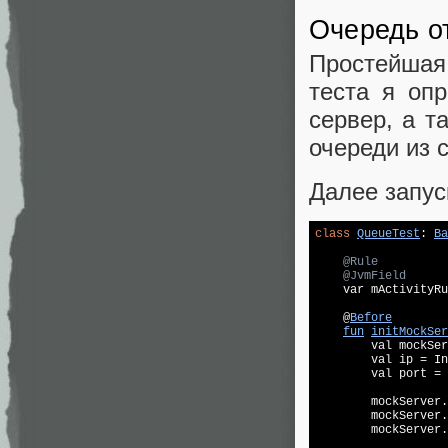
Очередь о
Простейшая
теста я опр
сервер, а т
очереди из со
Далее запус
class
QueueTest
: 
Ba
@Rule
@JvmField
    var mActivityRu
    @
Before
fun
initMockSer
        val mockSer
        val ip = In
        val port = 
        mockServer.
        mockServer.
        mockServer.