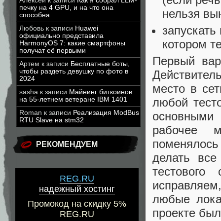
Алексей
к записи
Как я собрал LLM-
печку на 4 GPU, и на что она
нельзя вын
способна
запускать
Любовь
к записи
Huawei
официально представила
котором т
HarmonyOS 7: какие смартфоны
получат её первыми
Первый вар
Артем
к записи
Бесплатные боты,
чтобы раздеть девушку по фото в
Действител
2024
место в сет
sasha
к записи
Майнинг биткоинов
на 55-летнем ветеране IBM 1401
любой тесто
Roman
к записи
Реализация ModBus
основными 
RTU Slave на stm32
рабочее м
поменялось
РЕКОМЕНДУЕМ
делать все
тестового
REG.RU
исправляем
надежный хостинг
любые лока
Промокод на скидку 5%
проекте был
REG.RU