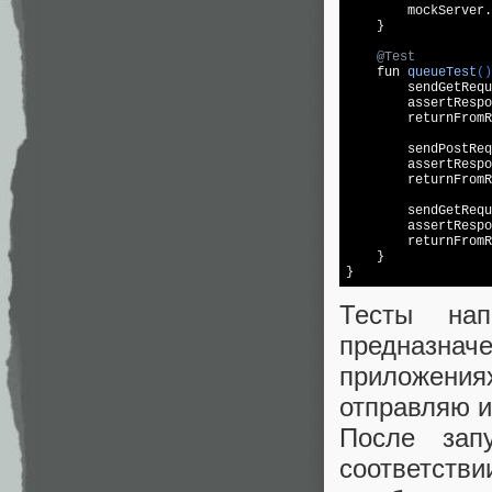
        mockServer.
    }

@Test
fun 
queueTest
()
        sendGetRequ
        assertRespo
        returnFromR
        sendPostReq
        assertRespo
        returnFromR
        sendGetRequ
        assertRespo
        returnFromR
    }

Тесты на
предназнач
приложения
отправляю и
После зап
соответстви