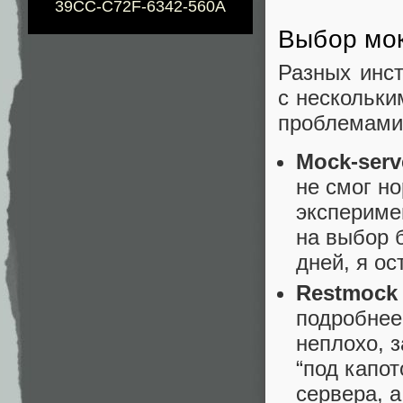
39CC-C72F-6342-560A
Выбор мо
Разных инст
с нескольки
проблемами
Mock-serv
не смог но
экспериме
на выбор 
дней, я ос
Restmock
подробнее
неплохо, з
“под капот
сервера, 