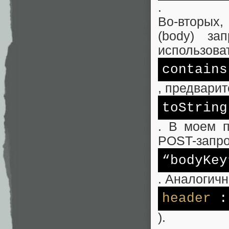
.
Во-вторых,
(body) з
использова
contains
, предвари
toString
. В моем п
POST-запро
“bodyKey
. Аналогичн
header
:
).