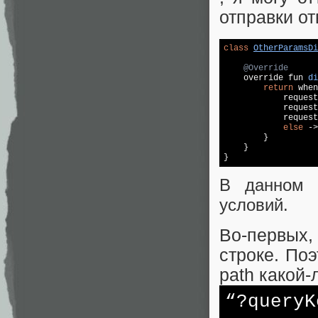
отправки от
class
OtherParamsDi
@Override
override fun 
di
return
 when
            request
            request
            request
else
 ->
        }

    }

В данном 
условий.
Во-первых,
строке. По
path какой-
“?queryK