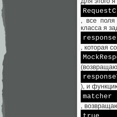
Для этого я
RequestC
, все поля
класса я з
response
, которая с
MockResp
(возвращаю
response
), и функци
matcher
, возвращ
true