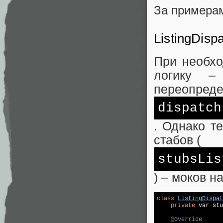
За примера
ListingDisp
При необхо
логику –
переопред
dispatch
. Однако т
стабов (
stubsLis
) – моков н
class
ListingDispat
private
 var stu
@Override