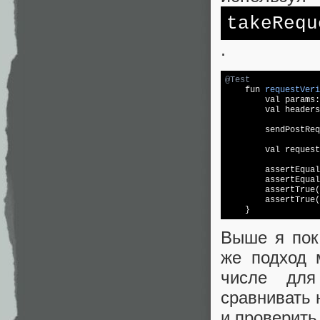
takeRequ
.
@Test
fun 
requestVeri
        val params:
        val headers
        sendPostReq
        val request
        assertEqual
        assertEqual
        assertTrue(
        assertTrue(
Выше я пок
же подход 
числе для
сравнивать 
и проверить