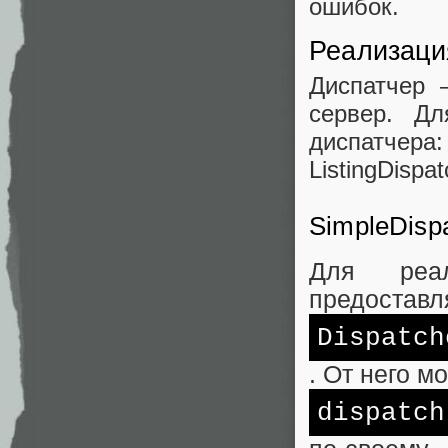
ошибок.
Реализаци
Диспатчер 
сервер. Д
диспатчера
ListingDispat
SimpleDisp
Для реал
предоставл
Dispatch
. От него 
dispatch