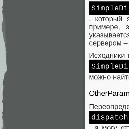
SimpleDi
, который
примере, з
указывает
сервером –
Исходники 
SimpleDi
можно най
OtherParam
Переопред
dispatch
, я могу о