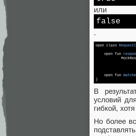
или
false
.
open class 
RequestC
open fun 
respon
            MockRes
                   
                   
open fun 
matche
В результа
условий для
гибкой, хотя
Но более вс
подставлять