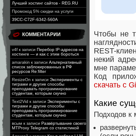
Лучший хостинг сайтов - REG.RU
Промокод 5% скидки на услуги
39CC-C72F-6342-560A
Чтобы не т
КОММЕНТАРИИ
нагляднос
REST-клие
v4f
к записи
Перебор IP-адресов на
хостинге — и как с этим бороться
некий адр
amarakin
к записи
Альтернативный
мне парамет
список заблокированных в РФ
ресурсов Re:filter
Код прило
ResizeOn
к записи
Эксперименты с
скачать с G
тиграми и другие способы
преподавать программирование
студентам, которым скучно
Какие сущ
Text2Vid
к записи
Эксперименты с
тиграми и другие способы
преподавать программирование
Подходов к 
студентам, которым скучно
всым
к записи
Развёртывание своего
развернут
MTProxy Telegram со статистикой
(если реч