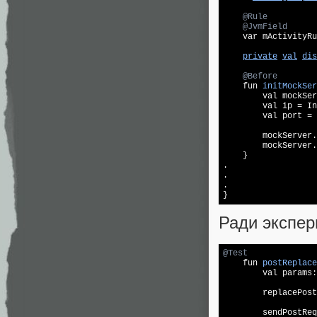
@Rule
@JvmField
    var mActivityRu
private
val
dis
@Before
fun 
initMockSer
        val mockSer
        val ip = In
        val port = 
        mockServer.
        mockServer.
    }

.

.

.

Ради экспер
@Test
fun 
postReplace
        val params:
        replacePost
        sendPostReq