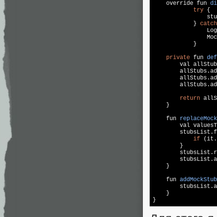
override fun 
di
try
 {

                stu
            } 
catch
                Log
                Moc
            }

private
 fun 
def
        val allStub
        allStubs.ad
        allStubs.ad
        allStubs.ad
return
 allS
    }

fun 
replaceMock
        val valuesT
        stubsList.f
if
 (it.
        }

        stubsList.r
        stubsList.a
    }

fun 
addMockStub
        stubsList.a
    }
