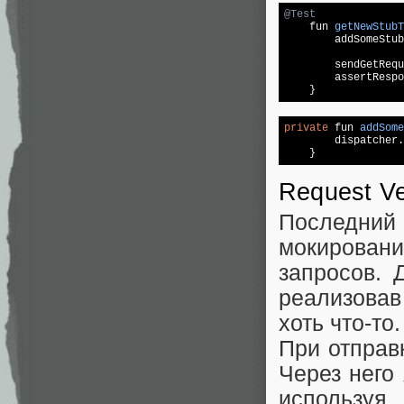
@Test
fun 
getNewStubT
        addSomeStub
        sendGetRequ
        assertRespo
private
 fun 
addSome
        dispatcher.
Request Ver
Последний 
мокирован
запросов. 
реализова
хоть что-то.
При отправк
Через него
используя