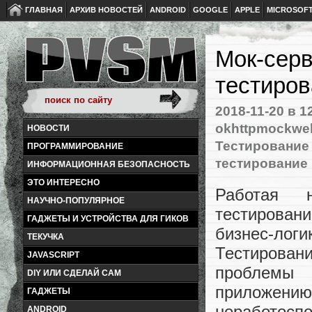
ГЛАВНАЯ
АРХИВ НОВОСТЕЙ
ANDROID
GOOGLE
APPLE
MICROSOF
Мок-серв
тестиро
2018-11-20
в 1
okhttpmockwe
НОВОСТИ
Тестирование 
ПРОГРАММИРОВАНИЕ
тестирование
ИНФОРМАЦИОННАЯ БЕЗОПАСНОСТЬ
ЭТО ИНТЕРЕСНО
Работая 
НАУЧНО-ПОПУЛЯРНОЕ
тестировани
ГАДЖЕТЫ И УСТРОЙСТВА ДЛЯ ГИКОВ
бизнес-ло
ТЕКУЧКА
Тестировани
JAVASCRIPT
проблемы 
DIY ИЛИ СДЕЛАЙ САМ
приложению 
ГАДЖЕТЫ
неработосп
ANDROID