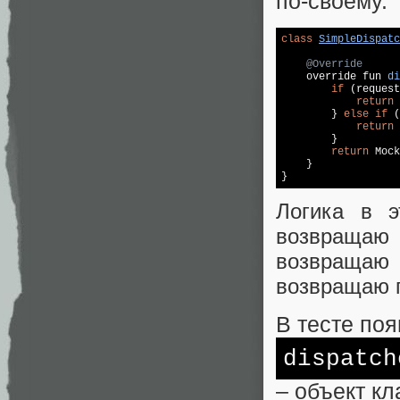
по-своему.
class
SimpleDispatc
@Override
override fun 
di
if
 (request
return
 
        } 
else
if
 (
return
 
        }

return
 Mock
    }

Логика в э
возвращаю 
возвращаю 
возвращаю п
В тесте по
dispatch
– объект кл