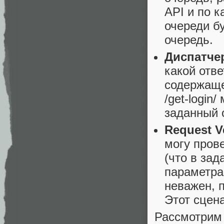
API и по к
очереди б
очередь.
Диспатче
какой отве
содержащем
/get-login
заданный о
Request Ve
могу пров
(что в за
параметра
неважен, п
Этот сцена
Рассмотрим 