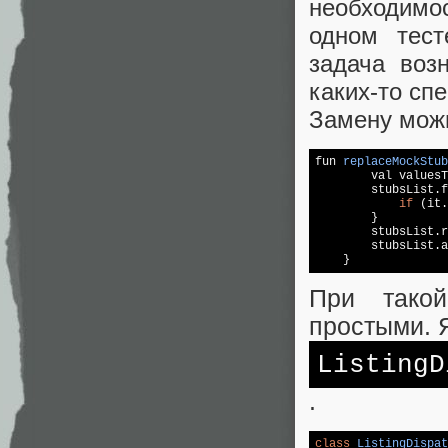
необходимо
одном тест
задача воз
каких-то сп
Замену мож
fun 
replaceMockStub
        val valuesT
        stubsList.f
if
 (it.
        }

        stubsList.r
        stubsList.a
При такой
простыми. 
ListingD
.
class
ListingDispat