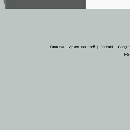
Главная
|
Архив новостей
|
Android
|
Google
Пуб
Все пра
Основными материалами сайта являются
архивные ко