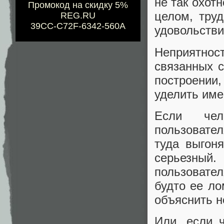
не так охотн
Промокод на скидку 5%
целом, труд
REG.RU
39CC-C72F-6342-560A
удовольстви
Неприятно
связанных 
построении
уделить им
Если чел
пользовател
туда выгон
серьезный.
пользовател
будто ее ло
объяснить н
Или, если 