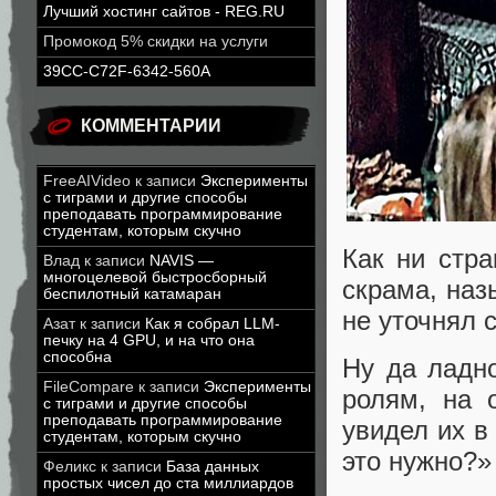
Лучший хостинг сайтов - REG.RU
Промокод 5% скидки на услуги
39CC-C72F-6342-560A
КОММЕНТАРИИ
FreeAIVideo
к записи
Эксперименты
с тиграми и другие способы
преподавать программирование
студентам, которым скучно
Как ни стр
Влад
к записи
NAVIS —
многоцелевой быстросборный
скрама, наз
беспилотный катамаран
не уточнял 
Азат
к записи
Как я собрал LLM-
печку на 4 GPU, и на что она
способна
Ну да ладн
FileCompare
к записи
Эксперименты
ролям, на 
с тиграми и другие способы
преподавать программирование
увидел их в
студентам, которым скучно
это нужно?
Феликс
к записи
База данных
простых чисел до ста миллиардов