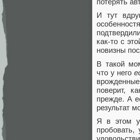
потерять авт
И тут вдру
особенностя
подтвердили
как-то с эт
новизны пос
В такой мо
что у него
е
врожденные 
поверит, к
прежде. А е
результат м
Я в этом у
пробовать,
удовольств