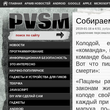
ГЛАВНАЯ
АРХИВ НОВОСТЕЙ
ANDROID
GOOGLE
APPLE
MICROSOF
Собирае
2019-01-16
в 4:51
, рубр
управление персонал
Колодой, 
НОВОСТИ
«команда», 
ПРОГРАММИРОВАНИЕ
команде бы
ИНФОРМАЦИОННАЯ БЕЗОПАСНОСТЬ
Вот что пи
ЭТО ИНТЕРЕСНО
смерти»:
НАУЧНО-ПОПУЛЯРНОЕ
ГАДЖЕТЫ И УСТРОЙСТВА ДЛЯ ГИКОВ
«Пацаны ра
ТЕКУЧКА
законам жи
JAVASCRIPT
колоде сво
DIY ИЛИ СДЕЛАЙ САМ
каждый при
ГАДЖЕТЫ
маруха, по
ANDROID