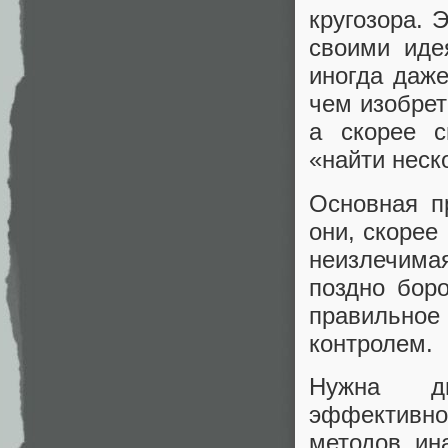
кругозора. 
своими иде
иногда даж
чем изобрет
а скорее с
«найти неск
Основная п
они, скорее
неизлечимая
поздно боро
правильное 
контролем.
Нужна ди
эффективн
методов, ина