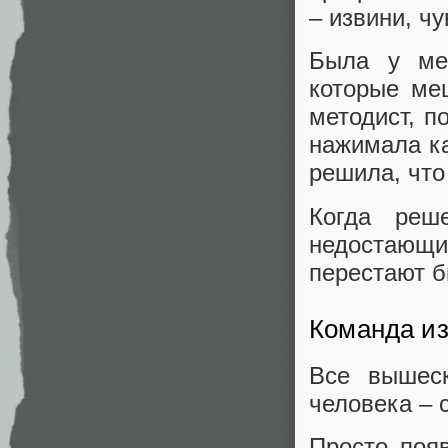
– извини, ч
Была у ме
которые ме
методист, п
нажимала ка
решила, что
Когда ре
недостающи
перестают б
Команда из
Все вышеск
человека – с
Просто появ