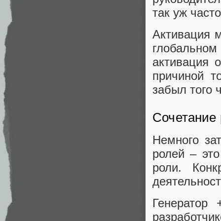
так уж част
Активация м
глобальном
активация о
причиной т
забыл того 
Сочетание 
Немного зат
ролей – эт
роли. Кон
деятельност
Генератор 
разработчик