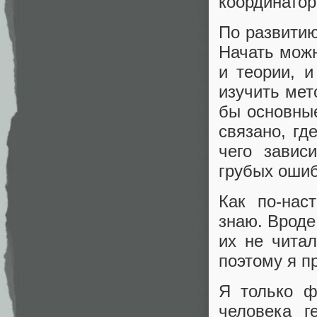
координатор
По развитию
Начать мож
и теории, 
изучить мет
бы основные
связано, гд
чего завис
грубых ошиб
Как по-нас
знаю. Вроде
их не чита
поэтому я п
Я только ф
человека г