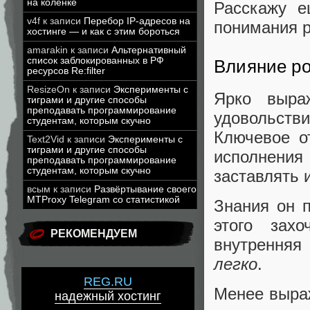
на коленке
Расскажу е
v4f
к записи
Перебор IP-адресов на
понимания р
хостинге — и как с этим бороться
amarakin
к записи
Альтернативный
список заблокированных в РФ
Влияние р
ресурсов Re:filter
ResizeOn
к записи
Эксперименты с
Ярко выра
тиграми и другие способы
преподавать программирование
удовольств
студентам, которым скучно
Ключевое о
Text2Vid
к записи
Эксперименты с
тиграми и другие способы
исполнения
преподавать программирование
студентам, которым скучно
заставлять 
всым
к записи
Развёртывание своего
MTProxy Telegram со статистикой
Знания он п
этого зах
РЕКОМЕНДУЕМ
внутренняя
легко
.
REG.RU
Менее выраж
надежный хостинг