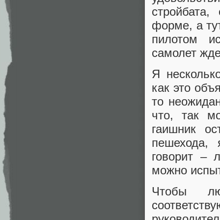
стройбата,
форме, а ту
пилотом и
самолет жде
Я нескольк
как это объ
то неожидан
что, так 
гаишник ос
пешехода, 
говорит – 
можно испыт
Чтобы лю
соответст
руководител