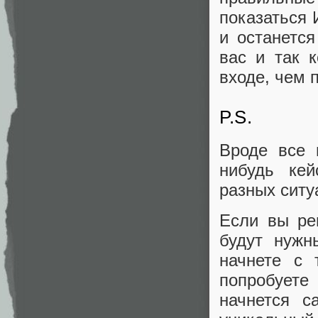
показаться 
и останетс
вас и так 
входе, чем п
P.S.
Вроде все 
нибудь ке
разных ситуа
Если вы ре
будут нужн
начнете с 
попробует
начнется с