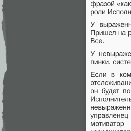
фразой «как
роли Исполн
У выраженн
Пришел на р
Все.
У невыраже
пинки, систе
Если в ком
отслеживани
он будет п
Исполнитель
невыраженны
управлене
мотиватор