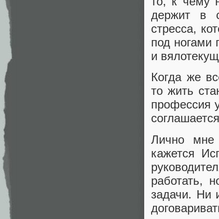
то, к чему 
держит в с
стресса, ко
под ногами г
и вялотекущ
Когда же в
то жить ста
профессия у 
соглашается
Лично мне
кажется Ис
руководител
работать, 
задачи. Ни
договарив