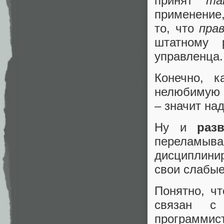
принят
та
применение,
то, что
пра
штатному 
управленца.
Конечно, 
нелюбимую р
– значит на
Ну и
раз
перелам
дисциплини
свои слабые
Понятно, чт
связан с
программис