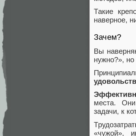
Такие креп
наверное, н
Зачем?
Вы наверняк
нужно?», но 
Принципиал
удовольств
Эффективн
места. Они
задачи, к к
Трудозатра
«чужой», и