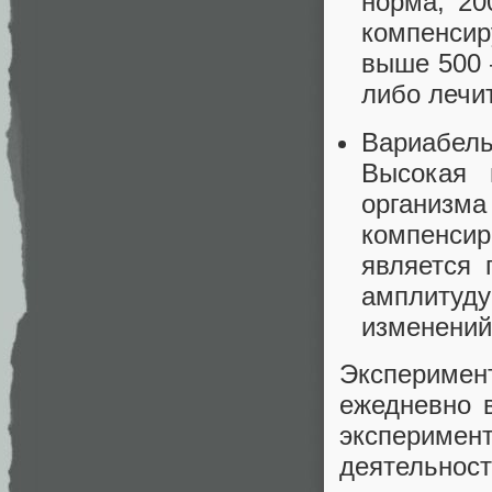
норма, 20
компенсир
выше 500 
либо лечит
Вариабел
Высокая 
организ
компенси
является 
амплитуду
изменений
Экспериме
ежедневно в
экспериме
деятельно