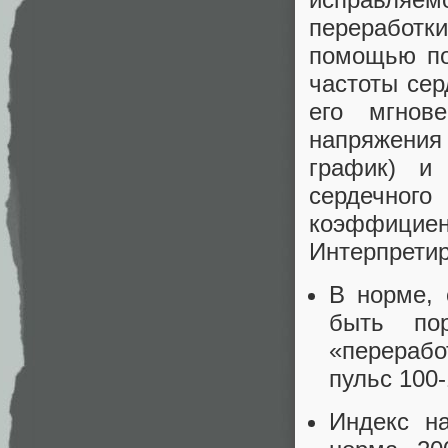
переработ
помощью по
частоты сер
его мгнов
напряжени
график) и 
сердечног
коэффици
Интерпретир
В норме, 
быть по
«перерабо
пульс 100
Индекс на