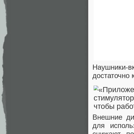
Наушники-в
достаточно 
Внешние дин
для исполь
снижают по