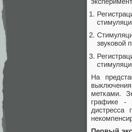
эксперимент
Регистра
стимуляци
Стимуляц
звуковой п
Регистра
стимуляци
На предст
выключения
метками. З
графике - 
дистресса 
некомпенсир
Первый эк