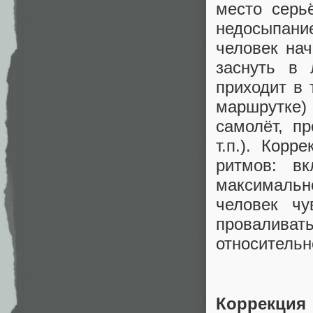
место серь
недосыпани
человек на
заснуть в 
приходит в 
маршрутке)
самолёт, п
т.п.). Корр
ритмов: в
максимальн
человек чу
провалива
относитель
Коррекци