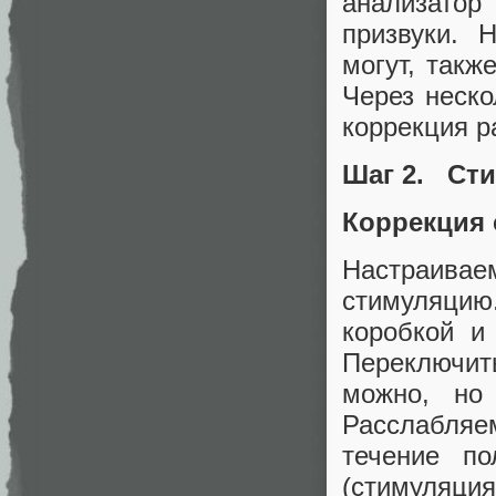
анализато
призвуки. 
могут, такж
Через неско
коррекция р
Шаг 2. Ст
Коррекция 
Настраива
стимуляци
коробкой и
Переключит
можно, но
Расслабля
течение п
(стимуляция