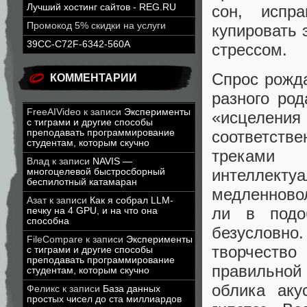
сон, испр
Лучший хостинг сайтов - REG.RU
Промокод 5% скидки на услуги
купировать 
39CC-C72F-6342-560A
стрессом.
Спрос рожда
КОММЕНТАРИИ
разного род
FreeAIVideo
к записи
Эксперименты
«исцеления 
с тиграми и другие способы
соответств
преподавать программирование
студентам, которым скучно
треками 
Влад
к записи
NAVIS —
интеллекту
многоцелевой быстросборный
беспилотный катамаран
медленновол
Азат
к записи
Как я собрал LLM-
ли в подо
печку на 4 GPU, и на что она
способна
безусловно
FileCompare
к записи
Эксперименты
творчеств
с тиграми и другие способы
преподавать программирование
правильной
студентам, которым скучно
облика аку
Феликс
к записи
База данных
простых чисел до ста миллиардов