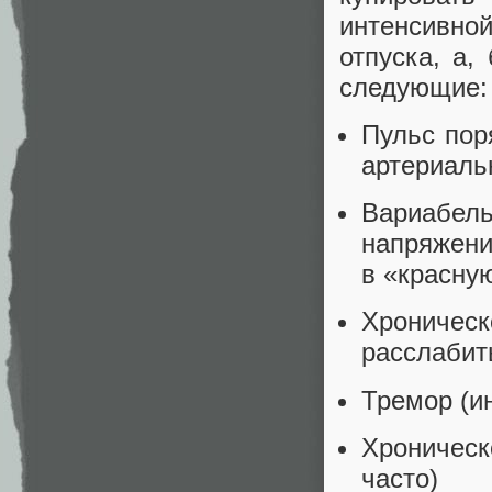
интенсивно
отпуска, а,
следующие:
Пульс пор
артериаль
Вариабель
напряжени
в «красну
Хрониче
расслабит
Тремор (и
Хроническ
часто)