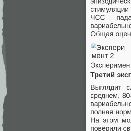
эпизодичес
стимуляции
ЧСС пада
вариабель
Общая оценк
Эксперимен
Третий экс
Выглядит 
среднем, 80
вариабельн
полная норм
На этом мо
поверили св