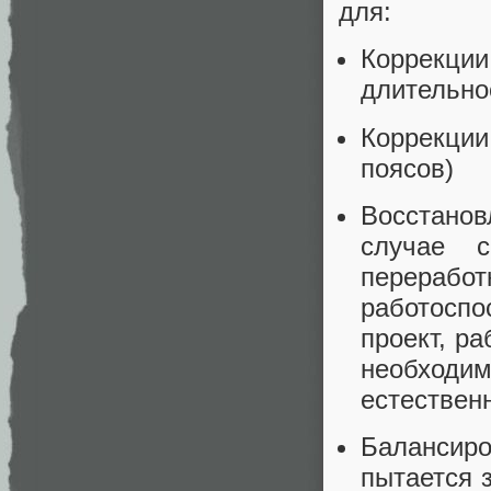
для:
Коррекц
длительнос
Коррекции
поясов)
Восстанов
случае с
перерабо
работосп
проект, р
необходи
естествен
Балансир
пытается 