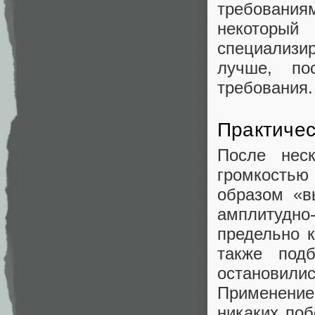
требования
некоторый
специализир
лучше, по
требования.
Практичес
После нес
громкостью
образом «
амплитудн
предельно 
также под
остановил
Применение
никаких по