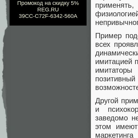
Промокод на скидку 5%
применять
REG.RU
физиологией
39CC-C72F-6342-560A
непривычног
Пример под
всех проявл
динамическ
имитацией п
имитаторы 
позитивн
возможносте
Другой прим
и психоко
заведомо н
этом имеют
маркетинга