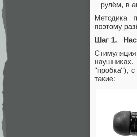
рулём, в ав
Методика п
поэтому раз
Шаг 1. Нас
Стимуляци
наушниках.
"пробка"), 
такие: