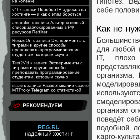
гипотез. В
на коленке
себе половин
v4f
к записи
Перебор IP-адресов на
хостинге — и как с этим бороться
amarakin
к записи
Альтернативный
Как не ну
список заблокированных в РФ
ресурсов Re:filter
Большинств
ResizeOn
к записи
Эксперименты с
тиграми и другие способы
для любой 
преподавать программирование
студентам, которым скучно
IT, плох
Text2Vid
к записи
Эксперименты с
представляю
тиграми и другие способы
преподавать программирование
организма.
студентам, которым скучно
моделиро
всым
к записи
Развёртывание своего
MTProxy Telegram со статистикой
используют
смоделиров
РЕКОМЕНДУЕМ
организм оп
поведёт себ
подобной л
REG.RU
надежный хостинг
карго-кул