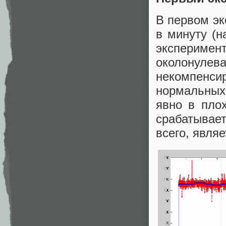
В первом эк
в минуту (н
экспериме
околонуле
некомпенси
нормальных
явно в пло
срабатывае
всего, явля