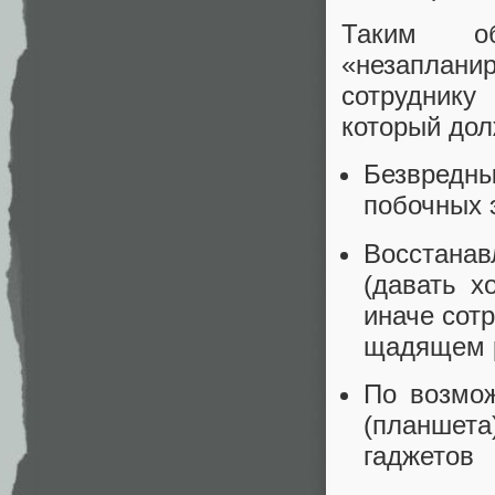
Таким об
«незаплани
сотруднику
который дол
Безвредны
побочных
Восстанав
(давать х
иначе сот
щадящем 
По возмож
(планшет
гаджетов