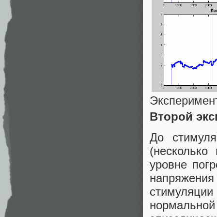
Эксперимен
Второй экс
До стимул
(несколько
уровне погр
напряжени
стимуляции
нормальн