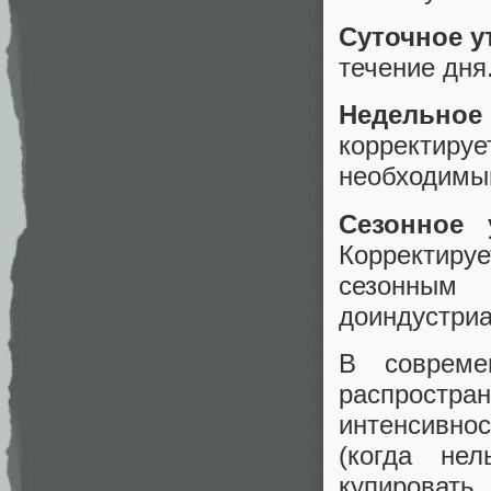
Суточное у
течение дня
Недельное
корректи
необходимый
Сезонное 
Корректиру
сезонным 
доиндустриа
В совреме
распростра
интенсивно
(когда не
купироват