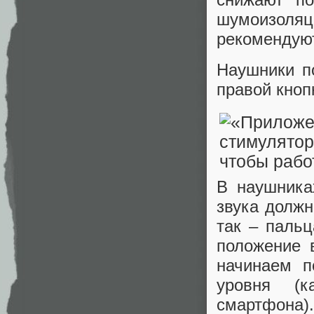
шумоизоляц
рекомендую
Наушники п
правой кноп
В наушника
звука должн
так – паль
положение 
начинаем п
уровня (к
смартфона