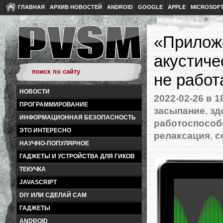
ГЛАВНАЯ
АРХИВ НОВОСТЕЙ
ANDROID
GOOGLE
APPLE
MICROSOF
«Прилож
акустиче
не работ
НОВОСТИ
2022-02-26
в 1
ПРОГРАММИРОВАНИЕ
засыпание
,
зд
ИНФОРМАЦИОННАЯ БЕЗОПАСНОСТЬ
работоспособ
ЭТО ИНТЕРЕСНО
релаксация
,
с
НАУЧНО-ПОПУЛЯРНОЕ
ГАДЖЕТЫ И УСТРОЙСТВА ДЛЯ ГИКОВ
ТЕКУЧКА
JAVASCRIPT
DIY ИЛИ СДЕЛАЙ САМ
ГАДЖЕТЫ
ANDROID