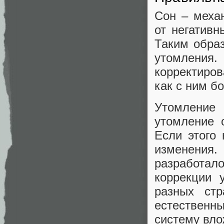
Сон – меха
от негатив
Таким образ
утомления
корректиров
как с ним бо
Утомление 
утомление 
Если этого 
изменения.
разработал
коррекции 
разных стр
естествен
систему вло