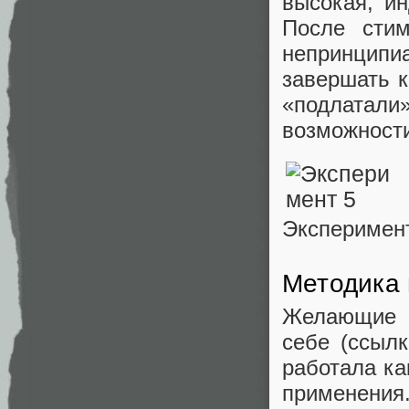
высокая, и
После стим
непринцип
завершать 
«подлатал
возможности
Эксперимен
Методика 
Желающие м
себе (ссылк
работала ка
применения