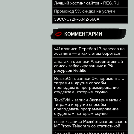
Лучший хостинг сайтов - REG.RU
Промокод 5% скидки на услуги
39CC-C72F-6342-560A
КОММЕНТАРИИ
v4f
к записи
Перебор IP-адресов на
хостинге — и как с этим бороться
amarakin
к записи
Альтернативный
список заблокированных в РФ
ресурсов Re:filter
ResizeOn
к записи
Эксперименты с
тиграми и другие способы
преподавать программирование
студентам, которым скучно
Text2Vid
к записи
Эксперименты с
тиграми и другие способы
преподавать программирование
студентам, которым скучно
всым
к записи
Развёртывание своего
MTProxy Telegram со статистикой