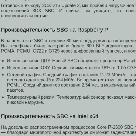
Готовясь к выходу 3CX v16 Update 2, мы провели нагрузочно
подключений 3CX SBC. И сейчас вы увидите, что новы
производительностью!
Производительность SBC на Raspberry Pi
В нашем тесте SBC в течение 30 мин. поддерживал одновреме
На телефонах было настроено более 600 BLF-индикаторов.
PCMA, PCMU, G722 и G729 через шифрованный туннель, и пол
Использование ЦПУ. Новый SBC нагружает процессор Raspbe
Использование ОЗУ. Сервис занимает всего 18% от 1 Гб ОЗУ,
Сетевой трафик. Средний трафик составил 11.23 Мбит/с – п
сетевого адаптера Pi в 224 Мб/с. Во время теста мы выполн
PCMU. Средний джиттер составил 2.54 мс., а максимальный 
пакетов.
Температурный режим. Температурный сенсор показал макси
пиковой нагрузке.
Производительность SBC на Intel x64
На довольно распространенном процессоре Core i7-2600 SBC 
— благодаря многопоточной архитектуре он может задействова