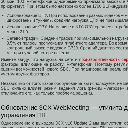
30 мин. 100 IP-телефонов одновременно принимали вызовы в 
приоритету). При этом было настроено более 1700 BLF-индикат
Использование ЦПУ. При использовании разных кодеков – 
шифрованный туннель, средняя нагрузка ЦПУ не превышала
Использование ОЗУ. На машине с 8 Гб ОЗУ среднее потребл
менее 2 Гб.
Сетевой трафик. Средний трафик при максимальной нагрузке
3.5% от полосы пропускания гигабитного адаптера. Во врем
контрольный вызов с кодеком G729. Средний джиттер состави
мс. при нулевой потере пакетов.
Имейте ввиду, что нагрузка на сеть и
производительность се
факторы, влияющие на работу IP-телефонии. Поэтому резуль
оценки возможностей нового SBC. При планировании реальной
учетом других факторов.
Независимо от того, какое оборудование вы используете, не з
SBC сильно влияет режим ведения лога (режим «Verbose» 
отключайте его, как только проблема решена).
Обновление 3CX WebMeeting — утилита д
управления ПК
Одновременно с выходом 3CX v16 Update 2 мы выпустили об
теперь включает утилиту удаленного управления ПК участника 