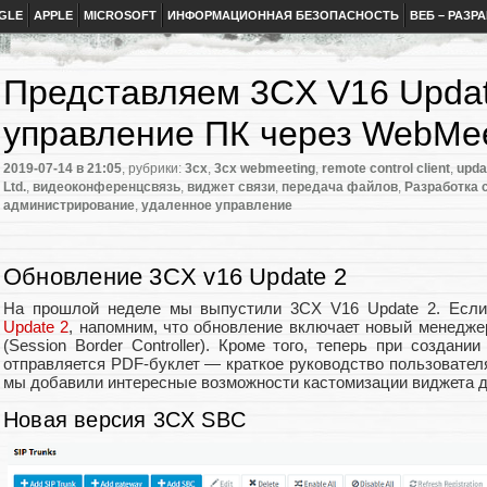
GLE
APPLE
MICROSOFT
ИНФОРМАЦИОННАЯ БЕЗОПАСНОСТЬ
ВЕБ – РАЗР
Представляем 3CX V16 Updat
управление ПК через WebMee
2019-07-14
в 21:05
, рубрики:
3cx
,
3cx webmeeting
,
remote control client
,
upda
Ltd.
,
видеоконференцсвязь
,
виджет связи
,
передача файлов
,
Разработка 
администрирование
,
удаленное управление
Обновление 3CX v16 Update 2
На прошлой неделе мы выпустили 3CX V16 Update 2. Есл
Update 2
, напомним, что обновление включает новый менедж
(Session Border Controller). Кроме того, теперь при создани
отправляется PDF-буклет — краткое руководство пользователя
мы добавили интересные возможности кастомизации виджета 
Новая версия 3CX SBC