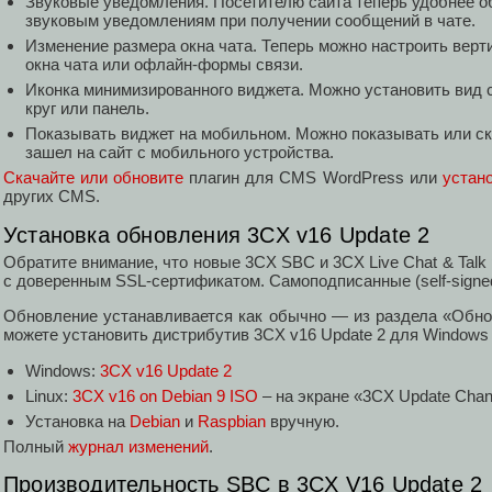
Звуковые уведомления. Посетителю сайта теперь удобнее о
звуковым уведомлениям при получении сообщений в чате.
Изменение размера окна чата. Теперь можно настроить верт
окна чата или офлайн-формы связи.
Иконка минимизированного виджета. Можно установить вид 
круг или панель.
Показывать виджет на мобильном. Можно показывать или ск
зашел на сайт с мобильного устройства.
Скачайте или обновите
плагин для CMS WordPress или
устан
других CMS.
Установка обновления 3CX v16 Update 2
Обратите внимание, что новые 3CX SBC и 3CX Live Chat & Talk
с доверенным SSL-сертификатом. Самоподписанные (self-signe
Обновление устанавливается как обычно — из раздела «Обн
можете установить дистрибутив 3CX v16 Update 2 для Windows 
Windows:
3CX v16 Update 2
Linux:
3CX v16 on Debian 9 ISO
– на экране «3CX Update Chan
Установка на
Debian
и
Raspbian
вручную.
Полный
журнал изменений
.
Производительность SBC в 3CX V16 Update 2