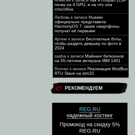
Алексей
к записи
Как я собрал LLM-
печку на 4 GPU, и на что она
способна
Любовь
к записи
Huawei
официально представила
HarmonyOS 7: какие смартфоны
получат её первыми
Артем
к записи
Бесплатные боты,
чтобы раздеть девушку по фото в
2024
sasha
к записи
Майнинг биткоинов
на 55-летнем ветеране IBM 1401
Roman
к записи
Реализация ModBus
RTU Slave на stm32
РЕКОМЕНДУЕМ
REG.RU
надежный хостинг
Промокод на скидку 5%
REG.RU