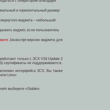
бщаться с оператором благодаря
икальный и горизонтальный размер
свернутого виджета – небольшой
рывать виджет, если пользователь
овите
Javascript-версию виджета для
 работают только с 3CX V16 Update 2
d) сертификаты не поддерживаются.
овления» интерфейса 3CX. Вы также
или Linux:
nel» выберите «Stable».