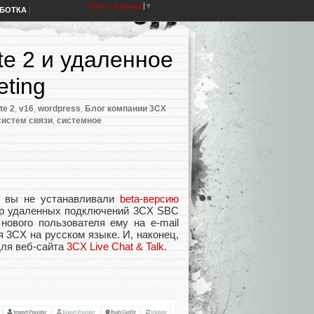
Select Language
▼
АБОТКА
e 2 и удаленное
ting
te 2
,
v16
,
wordpress
,
Блог компании 3CX
систем связи
,
системное
и вы не устанавливали
beta-версию
ер удаленных подключений 3CX SBC
и нового пользователя ему на e-mail
 3CX на русском языке. И, наконец,
для веб-сайта
3CX Live Chat & Talk
.