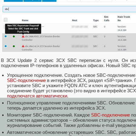
В 3CX Update 2 сервис 3CX SBC переписан с нуля. Он исп
подключения IP-телефонов в удаленных офисах. Новый SBC п
Упрощенное подключение. Создать новое SBC-подключение 
SBC-подключение
в интерфейсе 3CX, раздел «SIP-транки». 
установите SBC и укажите FQDN АТС и ключ аутентификаци
соединение будет установлено (это видно в интерфейсе 3CX
подключатся автоматически
.
Полноценное управление подключениями SBC. Обновление 
теперь делается удаленно из интерфейса 3CX.
Мониторинг SBC-подключений. Каждое
SBC-подключение
по
системных администраторов – обновления статуса подключ
журналирование событий. Также добавлены e-mail уведомле
Автоматическое обновление устаревших SBC. SBC, работающ