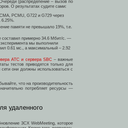
Очереди (распределение – вызов по
оров. О результатах судите сами:
PCMA, PCMU, G722 и G729 через
 6.25%.
ение памяти не превышало 19%, т.е.
 составил примерно 34.6 Мбит/с. —
я эксперимента мы выполнили
л 0.61 мс., а максимальный – 2.92
рвера АТС и сервера SBC
– важные
таты тестов приводятся только для
 сети они должны использоваться с
абывайте, что на производительность
значительно потребляет ресурсы —
ля удаленного
новление 3CX WebMeeting, которое
конференции. Кроме того, появилась