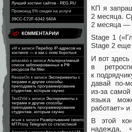
Лучший хостинг сайтов - REG.RU
КП я запра
Промокод 5% скидки на услуги
2 месяца. С
39CC-C72F-6342-560A
2 месяца — 
КОММЕНТАРИИ
Stage 1 («Г
Stage 2 еще
v4f
к записи
Перебор IP-адресов на
хостинге — и как с этим бороться
И вот здесь
amarakin
к записи
Альтернативный
в ретросп
список заблокированных в РФ
ресурсов Re:filter
к подрядчик
ResizeOn
к записи
Эксперименты с
давай по‑м
тиграми и другие способы
преподавать программирование
из‑за самой
студентам, которым скучно
языка мож
Text2Vid
к записи
Эксперименты с
тиграми и другие способы
работает» и
преподавать программирование
студентам, которым скучно
В этой ко
всым
к записи
Развёртывание своего
MTProxy Telegram со статистикой
надежда, 