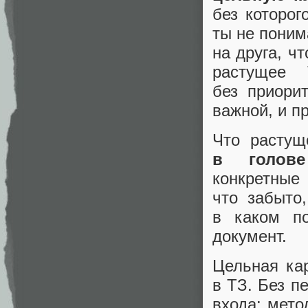
без которог
ты не поним
на друга, чт
растущее 
без приори
важной, и пр
Что расту
в голове
конкретные
что забыто
в каком по
документ.
Цельная ка
в ТЗ. Без п
входа: мето