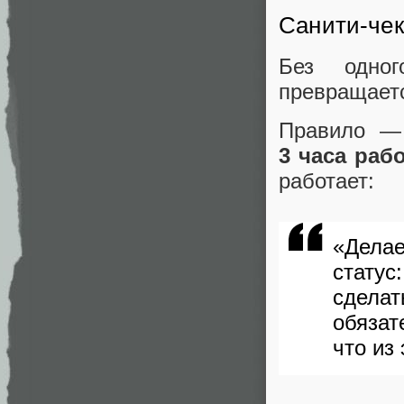
Санити‑чек
Без одног
превращаетс
Правило 
3 часа раб
работает:
«Дела
статус
сделат
обяз
что из