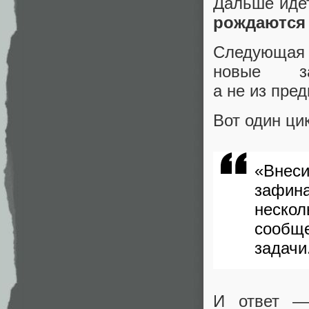
Дальше иде
рождаются 
Следующая 
новые 
а не из пре
Вот один ци
«Внеси
зафин
неско
сообщ
задачи
И ответ —