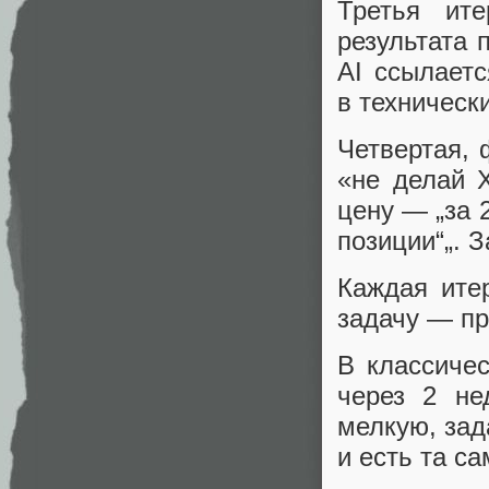
Третья ите
результата 
AI ссылает
в техническ
Четвертая, 
«не делай 
цену — „за 
позиции“„. З
Каждая ите
задачу — пр
В классиче
через 2 не
мелкую, зад
и есть та с