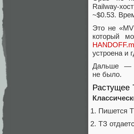
Railway‑хос
~$0.53. Вре
Это не «MVP
который м
HANDOFF.m
устроена и 
Дальше — 
не было.
Растущее 
Классическ
Пишется Т
ТЗ отдаетс