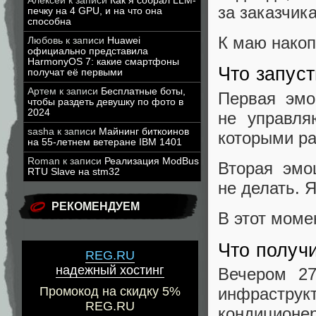
Алексей
к записи
Как я собрал LLM-
за заказчика
печку на 4 GPU, и на что она
способна
К маю накоп
Любовь
к записи
Huawei
официально представила
HarmonyOS 7: какие смартфоны
Что запус
получат её первыми
Артем
к записи
Бесплатные боты,
Первая эмо
чтобы раздеть девушку по фото в
2024
не управля
sasha
к записи
Майнинг биткоинов
которыми ра
на 55-летнем ветеране IBM 1401
Roman
к записи
Реализация ModBus
Вторая эмо
RTU Slave на stm32
не делать. Я
РЕКОМЕНДУЕМ
В этот моме
Что получи
REG.RU
надежный хостинг
Вечером 27
инфраструкт
Промокод на скидку 5%
REG.RU
кондиционе