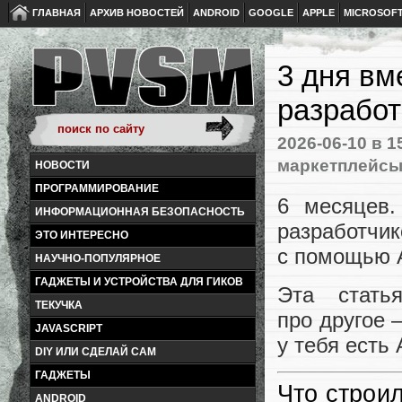
ГЛАВНАЯ
АРХИВ НОВОСТЕЙ
ANDROID
GOOGLE
APPLE
MICROSOF
3 дня вм
разработ
2026-06-10
в 1
маркетплейс
НОВОСТИ
ПРОГРАММИРОВАНИЕ
6 месяцев.
ИНФОРМАЦИОННАЯ БЕЗОПАСНОСТЬ
разработчик
ЭТО ИНТЕРЕСНО
с помощью A
НАУЧНО-ПОПУЛЯРНОЕ
ГАДЖЕТЫ И УСТРОЙСТВА ДЛЯ ГИКОВ
Эта стать
ТЕКУЧКА
про другое 
JAVASCRIPT
у тебя есть 
DIY ИЛИ СДЕЛАЙ САМ
ГАДЖЕТЫ
Что строи
ANDROID