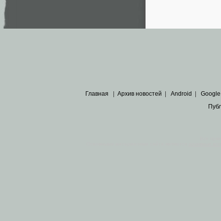
Главная
|
Архив новостей
|
Android
|
Google
Пуб
Все пра
Основными материалами сайта являются
архивные ко