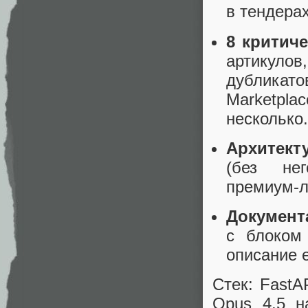
в тендерах
8 критиче
артикулов
дубликато
Marketplac
несколько.
Архитекту
(без не
премиум‑л
Документ
с блоком
описание 
Стек: FastA
Opus 4.5 н