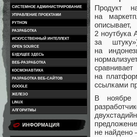
Продукт на
СИСТЕМНОЕ АДМИНИСТРИРОВАНИЕ
на маркетп
УПРАВЛЕНИЕ ПРОЕКТАМИ
PYTHON
описывает,
РАЗРАБОТКА
2 ноутбука 
ИСКУССТВЕННЫЙ ИНТЕЛЛЕКТ
за штуку
OPEN SOURCE
на индонез
БУДУЩЕЕ ЗДЕСЬ
нормализует
ВЕБ-РАЗРАБОТКА
сравнивае
КОСМОНАВТИКА
на платформ
РАЗРАБОТКА ВЕБ-САЙТОВ
ссылками пр
GOOGLE
ЖЕЛЕЗО
В ноябре 
LINUX
разработч
АЛГОРИТМЫ
двухстадий
предложен
ИНФОРМАЦИЯ
не найдено 