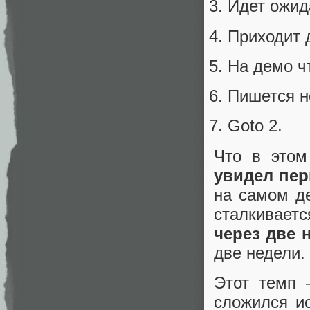
Идет ожид
Приходит 
На демо чт
Пишется н
Goto 2.
Что в этом
увидел пер
на самом де
сталкивает
через две 
две недели.
Этот темп 
сложился и