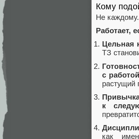
Кому подо
Не каждому.
Работает, е
Цельная 
ТЗ станов
Готовно
с работой
растущий 
Привычк
к следу
превратитс
Дисципли
как имен