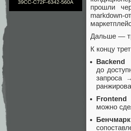
39CC-C72F-6342-560A
прошли чер
markdown‑о
маркетплейса
Дальше — тр
К концу тре
Backend
—
до доступ
запроса 
ранжирова
Frontend
можно сдел
Бенчмар
сопостав