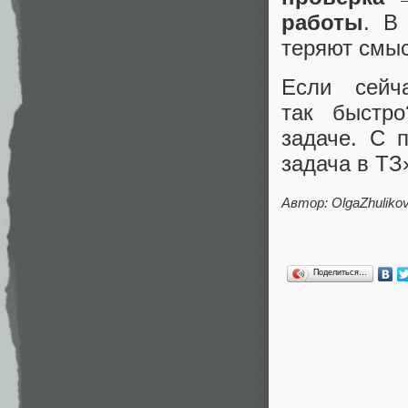
работы
. В
теряют смыс
Если сейч
так быстр
задаче. С 
задача в ТЗ
Автор:
OlgaZhuliko
Поделиться…