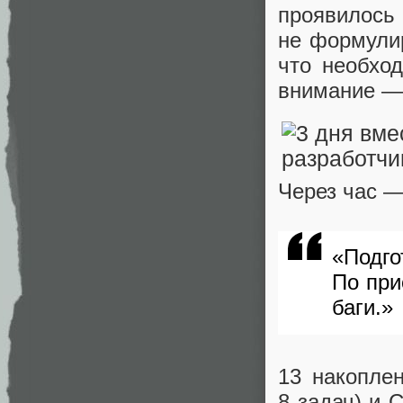
проявилось 
не формулир
что необход
внимание — 
Через час 
«Подго
По при
баги.»
13 накопле
8 задач) и 