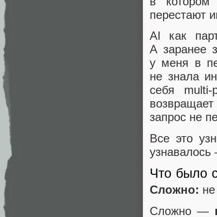
в котором 
перестают и
AI как пар
А заранее з
у меня в п
не знала ин
себя multi
возвращает
запрос не п
Все это уз
узнавалось
Что было с
Сложно:
не 
Сложно —