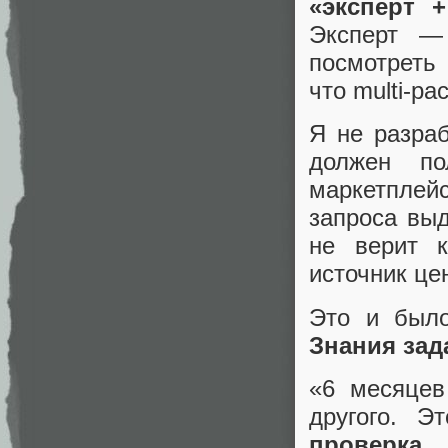
«эксперт +
Эксперт —
посмотреть
что multi‑pa
Я не разраб
должен по
маркетпле
запроса выд
не верит 
источник це
Это и было
Знания зада
«6 месяцев
другого. 
проверка 