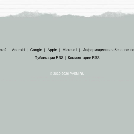
стей
|
Android
|
Google
|
Apple
|
Microsoft
|
Информационная безопасно
Публикации RSS
|
Комментарии RSS
© 2010-2026 PVSM.RU
Все права на материалы принадлежат их авторам.
сайта являются
архивные копии материалов
по ИТ тематике Рунета, взятые
из открытых и 