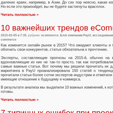
далеких краях, например, в Азии. До сих пор неясно, какая и
Но если это произойдет, вы не будете застигнуты врасплох.
Читать полностью »
10 важнейших трендов eCom
2015-02-05
в 7:35
, рубрики:
ecommerce
,
Блог компании PayU
,
исследовани
commerce
Как изменится онлайн рынок в 2015? Что ожидают клиенты и 
обогнать свои конкурентов, статья обязательна к прочтению.
Эксперты, составляющие прогнозы на 2015-й, обычно на 
вдохновляющие из них не так-то просто, так как потребовал
самые важные статьи. Вот почему мы решили прочитать их д
маркетинга в PayU проанализировала 150 статей о тенденц
прочитали статьи более сотни экспертов индустрии и отметили
имеющие отношение к будущему е-коммерса.
В результате анализа мы выделили 10 важных изменений, к к
готовы.
Читать полностью »
7 типичных ошибок при прое