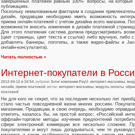
завершенных платежей равным 100%- вопросы, на которые 
публикациях.
Поскольку немаловажным фактором в создании привлекательно
дизайн, продавцам необходимо иметь возможность интегр
приема онлайн-платежей с учетом дизайна всего магазина. П
возможности вносить изменения в дизайн платежной страниц
Для этого платежная система должна предусматривать возм
(цвет страницы, цвет текста и ссылок) либо вручную, либо 
добавлять баннеры, логотипы, а также видео-файлы и Java
онлайн-консультанта).
Читать полностью »
Интернет-покупатели в Росс
2012-04-12
в 10:54
, рубрики:
Блог компании PayU
,
интернет-магазины
,
мод
онлайн
,
прием платежей
, метки:
интернет-магазины
,
модуль оплаты
,
обра
платежей
Ни для кого не секрет, что за последние несколько лет приоб
стало частью повседневной жизни многих россиян. Покупат
магазинам. Продавцам, в свою очередь, необходимо оправдыв
ответить, казалось бы, на простой вопрос: «Российский инте
оффлайн-торговле методы изучения предпочтений потребит
сфере электронной коммерции все несколько сложнее. П
покупателями и могут лишь догадываться, чем те руководс
магазина и какие особенности поведения в целом им при