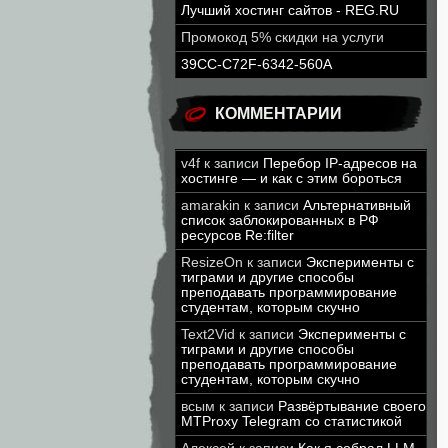
Лучший хостинг сайтов - REG.RU
Промокод 5% скидки на услуги
39CC-C72F-6342-560A
КОММЕНТАРИИ
v4f
к записи
Перебор IP-адресов на
хостинге — и как с этим бороться
amarakin
к записи
Альтернативный
список заблокированных в РФ
ресурсов Re:filter
ResizeOn
к записи
Эксперименты с
тиграми и другие способы
преподавать программирование
студентам, которым скучно
Text2Vid
к записи
Эксперименты с
тиграми и другие способы
преподавать программирование
студентам, которым скучно
всым
к записи
Развёртывание своего
MTProxy Telegram со статистикой