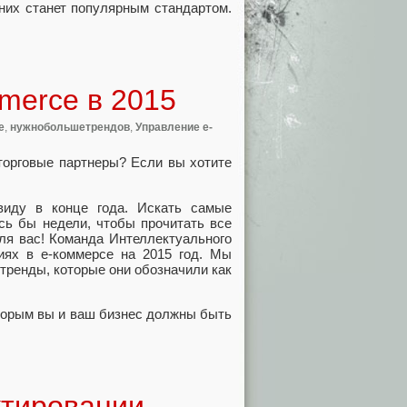
зних станет популярным стандартом.
merce в 2015
е
,
нужнобольшетрендов
,
Управление e-
торговые партнеры? Если вы хотите
виду в конце года. Искать самые
ись бы недели, чтобы прочитать все
ля вас! Команда Интеллектуального
иях в е-коммерсе на 2015 год. Мы
 тренды, которые они обозначили как
оторым вы и ваш бизнес должны быть
ктировании