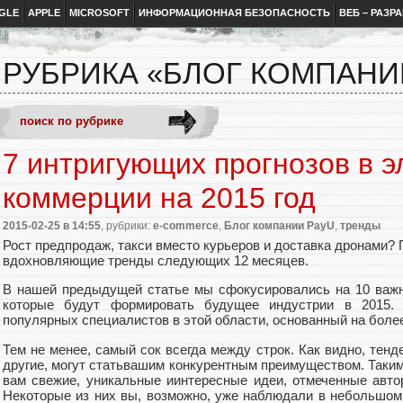
GLE
APPLE
MICROSOFT
ИНФОРМАЦИОННАЯ БЕЗОПАСНОСТЬ
ВЕБ – РАЗР
РУБРИКА «БЛОГ КОМПАНИ
7 интригующих прогнозов в 
коммерции на 2015 год
2015-02-25
в 14:55
, рубрики:
e-commerce
,
Блог компании PayU
,
тренды
Рост предпродаж, такси вместо курьеров и доставка дронами?
вдохновляющие тренды следующих 12 месяцев.
В нашей предыдущей статье мы сфокусировались на 10 важн
которые будут формировать будущее индустрии в 2015.
популярных специалистов в этой области, основанный на более
Тем не менее, самый сок всегда между строк. Как видно, тенд
другие, могут статьвашим конкурентным преимуществом. Таки
вам свежие, уникальные иинтересные идеи, отмеченные авто
Некоторые из них вы, возможно, уже наблюдали в небольшом