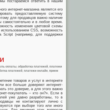
мы постараемся ответить в нашим
го интернет-магазина является его
ировать предоставляемую систему
оэтому для продавцов важно наличие
ы самостоятельно и в любое время.
ожность изменения цветовой схемы
с использованием CSS, возможность
 Script (например, для поддержки
ии
уль оплаты
,
обработка платежей
,
платежи
ботка платежей
,
платежи онлайн
,
прием
ретение товаров и услуг в интернете
ели все больше доверяют интернет-
ать это доверие, а для этого важно
рнет-покупатель – кто он?». Если в
елей уже давно разработаны, то в
родавцы не контактируют лично с
твуются при выборе того или иного
сущи. Для решения этих вопросов