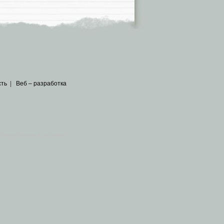
сть
|
Веб – разработка
общедоступных источников
.