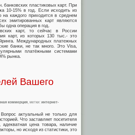
. банковских пластиковых карт. При
ка 10-15% в год. Если исходить из
то на каждого приходится в среднем
ех эмитированных карт являются
бы одна операция в год.
вских карт, то сейчас в России
ия карт, из которых 130 тыс.- это
айринга. Международных платежных
кие банки, не так много. Это Visa,
опулярными платёжными системами
34% рынка.
елей Вашего
нная коммерция
, метки:
интернет-
? Вопрос актуальный не только для
историей. Что заставляет посетителя
 адекватная цена товара, наличие
торы, но исходя из статистики, это