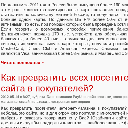
По данным за 2011 год в России было выпущено более 160 млн
этом рост количества эмитированных карт составляет поряд
статистики по количеству жителей России, то получается, ч
больше одной карты. По данным ЦБ РФ более 50% от вс
активными, то есть, при помощи которых была проведена хотя 
Если говорить о возможных способах применения банко
функционирует порядка 170 тыс. устройств для обслуживан
банкоматы, и более 40 тыс.- терминалы для наземного экв
систем, лицензии на выпуск карт которых, получили российс
MasterCard, Diners Club и American Express. Самыми п
являются Visa, занимающая более 53% рынка, и MasterCard c 
Читать полностью »
Как превратить всех посетит
сайта в покупателей?
2012-05-14
в 8:27
, рубрики:
Блог компании PayU
,
онлайн платежи
,
электро
магазины
,
онлайн платежи
,
электронная коммерция
Как превратить посетителя интернет-магазина в покупателя
небольшого сайта, но и для огромного портала с многолетней 
выбрать и заказать товар именно у Вас? Юзабилити сайта,
доставки и службы поддержки клиентов — наиболее важные фак
далеко не все.