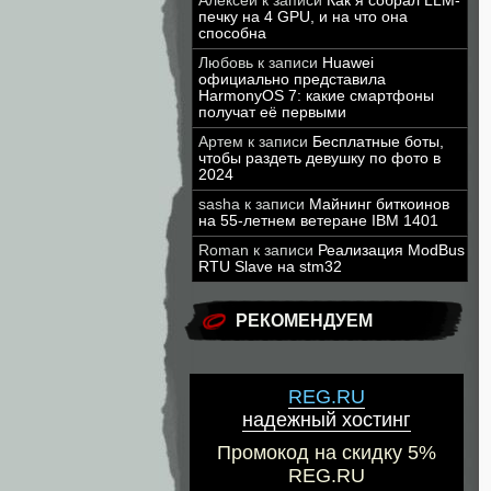
Алексей
к записи
Как я собрал LLM-
печку на 4 GPU, и на что она
способна
Любовь
к записи
Huawei
официально представила
HarmonyOS 7: какие смартфоны
получат её первыми
Артем
к записи
Бесплатные боты,
чтобы раздеть девушку по фото в
2024
sasha
к записи
Майнинг биткоинов
на 55-летнем ветеране IBM 1401
Roman
к записи
Реализация ModBus
RTU Slave на stm32
РЕКОМЕНДУЕМ
REG.RU
надежный хостинг
Промокод на скидку 5%
REG.RU