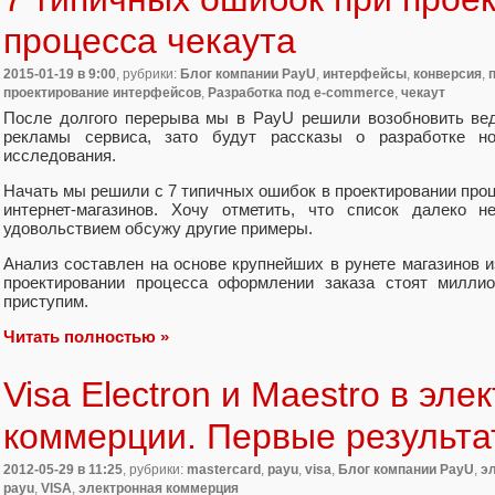
процесса чекаута
2015-01-19
в 9:00
, рубрики:
Блог компании PayU
,
интерфейсы
,
конверсия
,
проектирование интерфейсов
,
Разработка под e-commerce
,
чекаут
После долгого перерыва мы в PayU решили возобновить вед
рекламы сервиса, зато будут рассказы о разработке н
исследования.
Начать мы решили c 7 типичных ошибок в проектировании про
интернет-магазинов. Хочу отметить, что список далеко
удовольствием обсужу другие примеры.
Анализ составлен на основе крупнейших в рунете магазинов 
проектировании процесса оформлении заказа стоят миллио
приступим.
Читать полностью »
Visa Electron и Maestro в эле
коммерции. Первые результа
2012-05-29
в 11:25
, рубрики:
mastercard
,
payu
,
visa
,
Блог компании PayU
,
э
payu
,
VISA
,
электронная коммерция