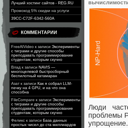
вычислимост
Лучший хостинг сайтов - REG.RU
Промокод 5% скидки на услуги
39CC-C72F-6342-560A
КОММЕНТАРИИ
FreeAIVideo
к записи
Эксперименты
с тиграми и другие способы
преподавать программирование
студентам, которым скучно
Влад
к записи
NAVIS —
многоцелевой быстросборный
беспилотный катамаран
Азат
к записи
Как я собрал LLM-
печку на 4 GPU, и на что она
способна
FileCompare
к записи
Эксперименты
с тиграми и другие способы
Люди част
преподавать программирование
студентам, которым скучно
проблемы P
Феликс
к записи
База данных
упрощение.
простых чисел до ста миллиардов