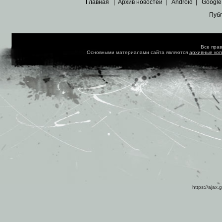
Главная
|
Архив новостей
|
Android
|
Google
Пуб
Все пра
Основными материалами сайта являются
архивные ко
https://ajax.