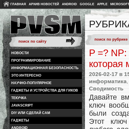
ГЛАВНАЯ
АРХИВ НОВОСТЕЙ
ANDROID
GOOGLE
APPLE
MICROSOF
РУБРИК
P =? NP:
НОВОСТИ
ПРОГРАММИРОВАНИЕ
которая 
ИНФОРМАЦИОННАЯ БЕЗОПАСНОСТЬ
2026-02-17
в 1
ЭТО ИНТЕРЕСНО
информатика
НАУЧНО-ПОПУЛЯРНОЕ
Сводимость
ГАДЖЕТЫ И УСТРОЙСТВА ДЛЯ ГИКОВ
Давайте вм
ТЕКУЧКА
ключ вообщ
JAVASCRIPT
были созда
DIY ИЛИ СДЕЛАЙ САМ
Этот ключ
ГАДЖЕТЫ
ANDROID