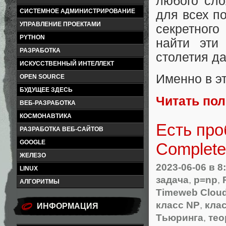
любого сло
СИСТЕМНОЕ АДМИНИСТРИРОВАНИЕ
для всех п
УПРАВЛЕНИЕ ПРОЕКТАМИ
секретного
PYTHON
найти эти
РАЗРАБОТКА
столетия д
ИСКУССТВЕННЫЙ ИНТЕЛЛЕКТ
Именно в э
OPEN SOURCE
БУДУЩЕЕ ЗДЕСЬ
Читать по
ВЕБ-РАЗРАБОТКА
КОСМОНАВТИКА
Есть про
РАЗРАБОТКА ВЕБ-САЙТОВ
GOOGLE
Complete
ЖЕЛЕЗО
2023-06-06
в 8
LINUX
задача
,
p=np
,
АЛГОРИТМЫ
Timeweb Clou
класс NP
,
кла
ИНФОРМАЦИЯ
Тьюринга
,
тео