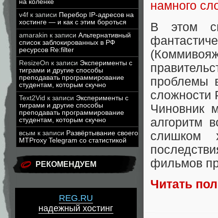
на коленке
намного сл
v4f
к записи
Перебор IP-адресов на
хостинге — и как с этим бороться
В этом см
amarakin
к записи
Альтернативный
фантаст
список заблокированных в РФ
ресурсов Re:filter
(Коммивоя
ResizeOn
к записи
Эксперименты с
правител
тиграми и другие способы
преподавать программирование
проблемы 
студентам, которым скучно
сложности P
Text2Vid
к записи
Эксперименты с
тиграми и другие способы
Чиновник 
преподавать программирование
алгоритм в
студентам, которым скучно
слишком 
всым
к записи
Развёртывание своего
MTProxy Telegram со статистикой
последстви
фильмов пр
РЕКОМЕНДУЕМ
Читать по
REG.RU
надежный хостинг