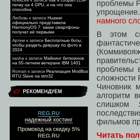
Алексей
к записи
Как я собрал LLM-
проблемы P
печку на 4 GPU, и на что она
способна
упрощение.
Любовь
к записи
Huawei
намного сл
официально представила
HarmonyOS 7: какие смартфоны
получат её первыми
В этом см
Артем
к записи
Бесплатные боты,
фантаст
чтобы раздеть девушку по фото в
2024
(Коммивоя
sasha
к записи
Майнинг биткоинов
правител
на 55-летнем ветеране IBM 1401
проблемы 
Roman
к записи
Реализация ModBus
RTU Slave на stm32
сложности P
Чиновник 
РЕКОМЕНДУЕМ
алгоритм в
слишком 
последстви
REG.RU
надежный хостинг
фильмов пр
Промокод на скидку 5%
Читать по
REG.RU