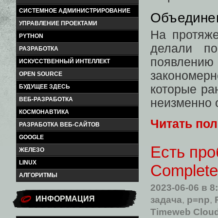
СИСТЕМНОЕ АДМИНИСТРИРОВАНИЕ
Объедине
УПРАВЛЕНИЕ ПРОЕКТАМИ
На протяже
PYTHON
делали по
РАЗРАБОТКА
появлени
ИСКУССТВЕННЫЙ ИНТЕЛЛЕКТ
закономер
OPEN SOURCE
которые ра
БУДУЩЕЕ ЗДЕСЬ
ВЕБ-РАЗРАБОТКА
неизменно 
КОСМОНАВТИКА
Читать по
РАЗРАБОТКА ВЕБ-САЙТОВ
GOOGLE
Есть про
ЖЕЛЕЗО
LINUX
Complete
АЛГОРИТМЫ
2023-06-06
в 8
задача
,
p=np
,
ИНФОРМАЦИЯ
Timeweb Clou