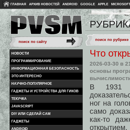
ГЛАВНАЯ
АРХИВ НОВОСТЕЙ
ANDROID
GOOGLE
APPLE
MICROSOF
РУБРИК
Что откр
НОВОСТИ
ПРОГРАММИРОВАНИЕ
2026-03-30
в 2
ИНФОРМАЦИОННАЯ БЕЗОПАСНОСТЬ
основы прогр
ЭТО ИНТЕРЕСНО
вычислимост
НАУЧНО-ПОПУЛЯРНОЕ
В 1931 г
ГАДЖЕТЫ И УСТРОЙСТВА ДЛЯ ГИКОВ
доказатель
ТЕКУЧКА
ног на гол
JAVASCRIPT
само доказ
DIY ИЛИ СДЕЛАЙ САМ
как-то да
ГАДЖЕТЫ
открытием.
ANDROID