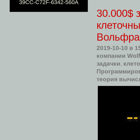
39CC-C72F-6342-560A
30.000$ 
клеточны
Вольфр
2019-10-10
в 1
компании Wolf
задачки
,
клет
Программиро
теория вычис