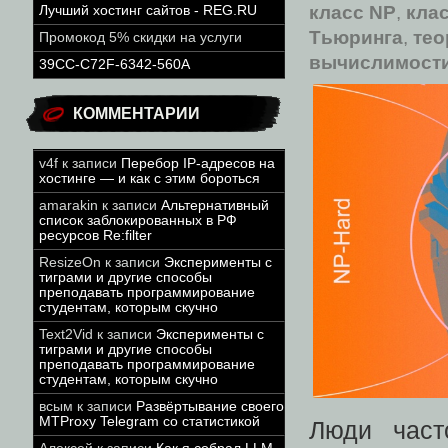
класс NP
,
кла
Лучший хостинг сайтов - REG.RU
Тьюринга
,
тео
Промокод 5% скидки на услуги
вычислимост
39CC-C72F-6342-560A
КОММЕНТАРИИ
v4f
к записи
Перебор IP-адресов на
хостинге — и как с этим бороться
amarakin
к записи
Альтернативный
список заблокированных в РФ
ресурсов Re:filter
ResizeOn
к записи
Эксперименты с
тиграми и другие способы
преподавать программирование
студентам, которым скучно
Text2Vid
к записи
Эксперименты с
тиграми и другие способы
преподавать программирование
студентам, которым скучно
всым
к записи
Развёртывание своего
MTProxy Telegram со статистикой
Люди част