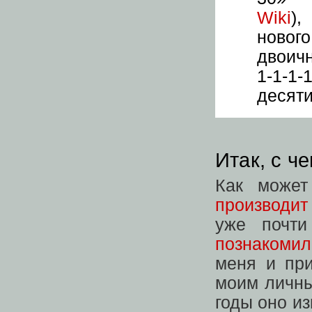
Wiki
),
новог
двоичн
1-1-1-
десяти
Итак, с ч
Как может
производит
уже почт
познакомил
меня и при
моим личн
годы оно и