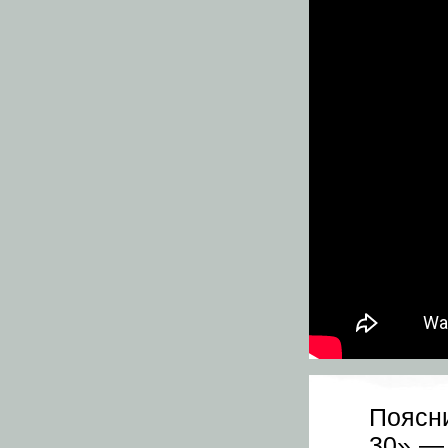
Поясн
30» — 