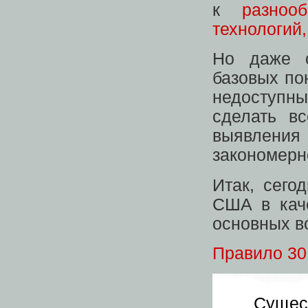
к
разноо
технологий
Но даже с
базовых по
недоступн
сделать в
выявлен
закономерн
Итак, сего
США в кач
основных в
Правило 30
Сущес