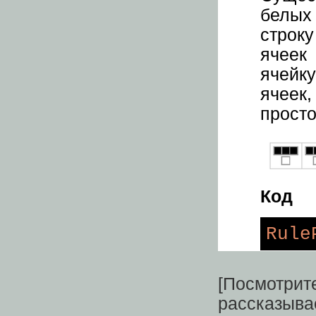
белых
строк
ячеек
ячейк
ячеек
просто
Код
Rule
[Посмотр
рассказыва