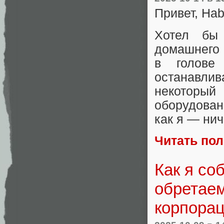
Привет, Hab
Хотел бы
домашнего
в голове
останавлив
некоторый
оборудован
как я — нич
Читать по
Как я со
обретаем
корпора