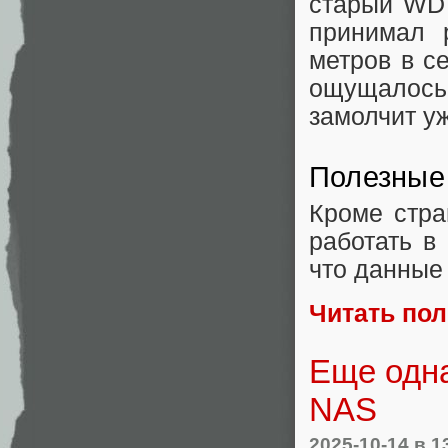
старый WD 
принимал 
метров в с
ощущалось
замолчит уж
Полезные
Кроме стра
работать в
что данные 
Читать по
Еще одна
NAS
2025-10-14
в 1