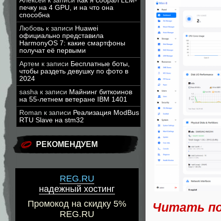
Алексей
к записи
Как я собрал LLM-
печку на 4 GPU, и на что она
способна
Любовь
к записи
Huawei
официально представила
HarmonyOS 7: какие смартфоны
получат её первыми
Артем
к записи
Бесплатные боты,
чтобы раздеть девушку по фото в
2024
sasha
к записи
Майнинг биткоинов
на 55-летнем ветеране IBM 1401
Roman
к записи
Реализация ModBus
RTU Slave на stm32
РЕКОМЕНДУЕМ
REG.RU
надежный хостинг
Промокод на скидку 5%
Читать п
REG.RU