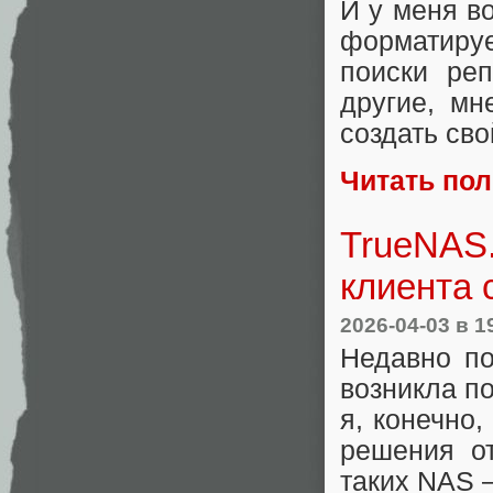
И у меня во
форматирует
поиски реп
другие, м
создать сво
Читать по
TrueNAS.
клиента 
2026-04-03
в 1
Недавно по
возникла п
я, конечно,
решения о
таких NAS —