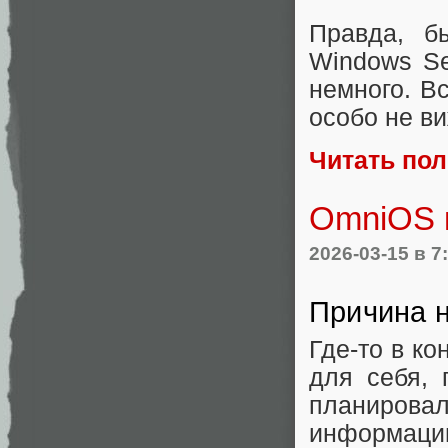
Правда, 
Windows Se
немного. Вс
особо не в
Читать по
OmniOS 
2026-03-15
в 7
Причина 
Где-то в ко
для себя, 
планировал
информацию