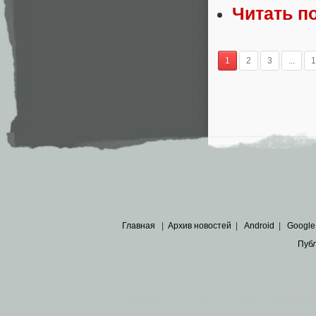
Читать п
1
2
3
...
1
Главная
|
Архив новостей
|
Android
|
Google
Пуб
Все пра
Основными материалами сайта являются
архивные ко