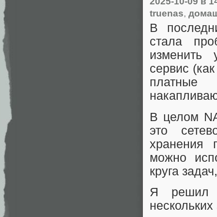
2025-10-09
в 1
truenas
,
домаш
В последн
стала про
изменить 
сервис (как
платные
накапливаю
В целом NA
это сетев
хранения 
можно исп
круга задач
Я решил 
нескольких 