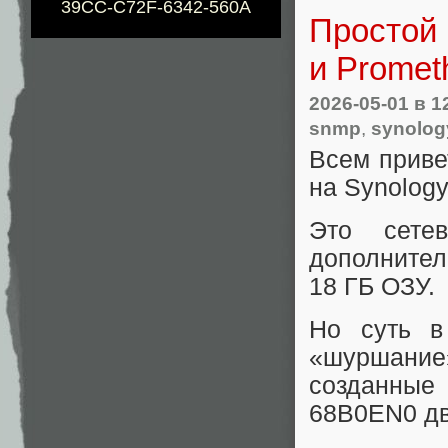
39CC-C72F-6342-560A
Простой 
и Promet
2026-05-01
в 1
snmp
,
synolog
Всем приве
на Synolog
Это сете
дополнител
18 ГБ ОЗУ.
Но суть в
«шуршание
созданны
68B0EN0 дв