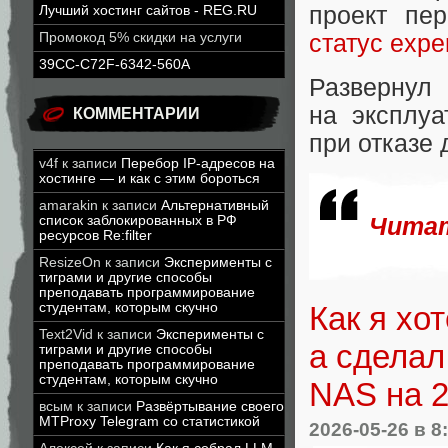
проект п
Лучший хостинг сайтов - REG.RU
Промокод 5% скидки на услуги
статус expe
39CC-C72F-6342-560A
Развернул
на эксплуа
КОММЕНТАРИИ
при отказе 
v4f
к записи
Перебор IP-адресов на
хостинге — и как с этим бороться
amarakin
к записи
Альтернативный
список заблокированных в РФ
Читат
ресурсов Re:filter
ResizeOn
к записи
Эксперименты с
тиграми и другие способы
преподавать программирование
Как я хо
студентам, которым скучно
Text2Vid
к записи
Эксперименты с
а сделал
тиграми и другие способы
преподавать программирование
студентам, которым скучно
NAS на 2
всым
к записи
Развёртывание своего
MTProxy Telegram со статистикой
2026-05-26
в 8