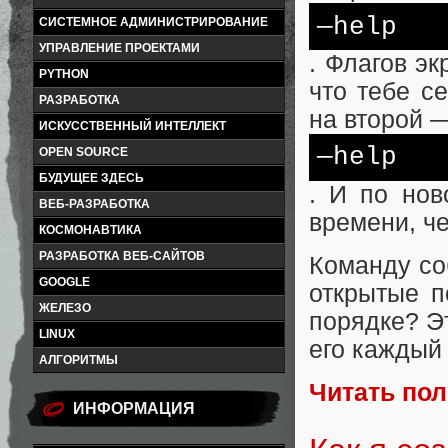
—
help
СИСТЕМНОЕ АДМИНИСТРИРОВАНИЕ
УПРАВЛЕНИЕ ПРОЕКТАМИ
. Флагов э
PYTHON
что тебе с
РАЗРАБОТКА
на второй 
ИСКУССТВЕННЫЙ ИНТЕЛЛЕКТ
—
help
OPEN SOURCE
БУДУЩЕЕ ЗДЕСЬ
. И по нов
ВЕБ-РАЗРАБОТКА
времени, че
КОСМОНАВТИКА
РАЗРАБОТКА ВЕБ-САЙТОВ
Команду со
GOOGLE
открытые п
ЖЕЛЕЗО
порядке? Эт
LINUX
его каждый 
АЛГОРИТМЫ
Читать по
ИНФОРМАЦИЯ