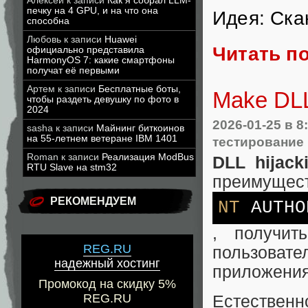
Алексей
к записи
Как я собрал LLM-
печку на 4 GPU, и на что она
Идея: Ска
способна
Любовь
к записи
Huawei
Читать п
официально представила
HarmonyOS 7: какие смартфоны
получат её первыми
Артем
к записи
Бесплатные боты,
Make DLL
чтобы раздеть девушку по фото в
2024
2026-01-25
в 8
sasha
к записи
Майнинг биткоинов
на 55-летнем ветеране IBM 1401
тестирование
Roman
к записи
Реализация ModBus
DLL hijack
RTU Slave на stm32
преимущест
РЕКОМЕНДУЕМ
NT
AUTHO
, получит
REG.RU
пользова
надежный хостинг
приложения 
Промокод на скидку 5%
REG.RU
Естественн