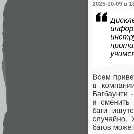
2025-10-09
в 1
Дискл
инфор
инстр
проти
учимс
Всем приве
в компани
Багбаунти 
и сменить 
баги ищутс
случайно. 
багов може