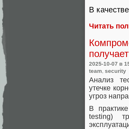
В качестве
Читать по
Компроме
получает
2025-10-07
в 1
team
,
security
Анализ тео
утечке кор
угроз напра
В практике
testing) 
эксплуатац