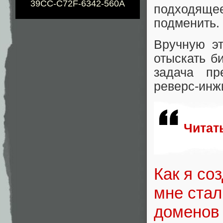
39CC-C72F-6342-560A
подходяще
подменить.
Вручную эт
отыскать б
задача пр
реверс-инж
Читат
Как я со
мне стал
доменов