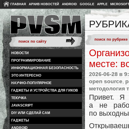
ГЛАВНАЯ
АРХИВ НОВОСТЕЙ
ANDROID
GOOGLE
APPLE
MICROSOF
РУБРИК
Организо
НОВОСТИ
ПРОГРАММИРОВАНИЕ
месте: в
ИНФОРМАЦИОННАЯ БЕЗОПАСНОСТЬ
2026-06-28
в 9
ЭТО ИНТЕРЕСНО
open source
,
p
НАУЧНО-ПОПУЛЯРНОЕ
методология 
ГАДЖЕТЫ И УСТРОЙСТВА ДЛЯ ГИКОВ
Привет. Я
ТЕКУЧКА
а не рабо
JAVASCRIPT
по выходным
DIY ИЛИ СДЕЛАЙ САМ
ГАДЖЕТЫ
Открываешь
ANDROID