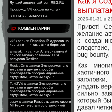
Как я со
Лучший хостинг сайтов - REG.RU
выплатам
Промокод 5% скидки на услуги
39CC-C72F-6342-560A
2026-01-31
в 2
Привет! Се
КОММЕНТАРИИ
желание ав
к созданию
v4f
к записи
Перебор IP-адресов на
хостинге — и как с этим бороться
следствие,
amarakin
к записи
Альтернативный
bug bounty.
список заблокированных в РФ
ресурсов Re:filter
Как многи
ResizeOn
к записи
Эксперименты с
тиграми и другие способы
хаотичног
преподавать программирование
студентам, которым скучно
заголовки,
Text2Vid
к записи
Эксперименты с
угадать ве
тиграми и другие способы
преподавать программирование
сильно зав
студентам, которым скучно
который бы
всым
к записи
Развёртывание своего
MTProxy Telegram со статистикой
давал четки