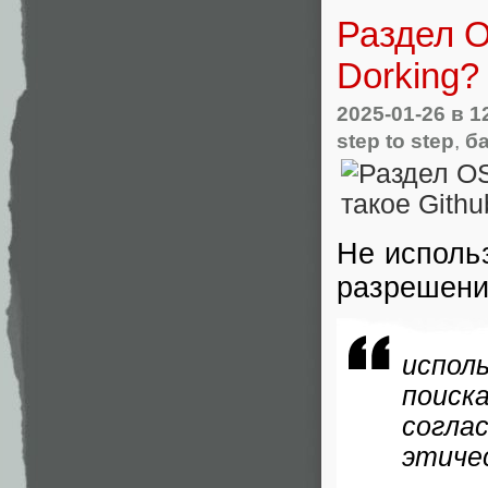
Раздел O
Dorking?
2025-01-26
в 1
step to step
,
б
Не использ
разрешени
испол
поиск
согла
этиче