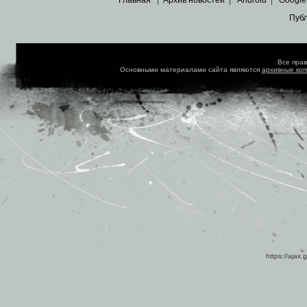
Главная
|
Архив новостей
|
Android
|
Google
Пуб
Все пра
Основными материалами сайта являются
архивные ко
https://ajax.