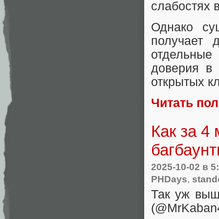
слабостях 
Однако су
получает 
отдельные 
доверия в
открытых к
Читать по
Как за 4
багбаунт
2025-10-02
в 5
PHDays
,
stand
Так уж выш
(@MrKaba