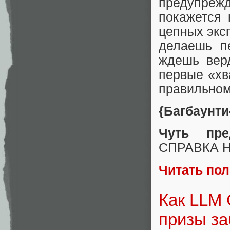
предупреж
покажется
цепных эксп
делаешь п
ждешь верд
первые «хв
правильном
{Багбаунти
Чуть пре
СПРАВКА НА
Читать по
Как LLM 
призы за