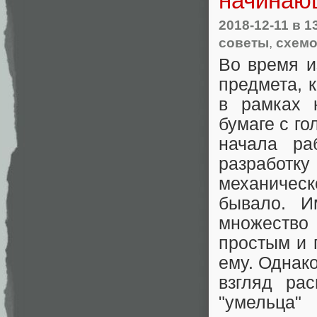
начинающ
2018-12-11
в 1
советы
,
схемо
Во время и
предмета, 
в рамках 
бумаге с го
начала ра
разработку
механичес
бывало. И
множеств
простым и 
ему. Однако
взгляд ра
"умельца"