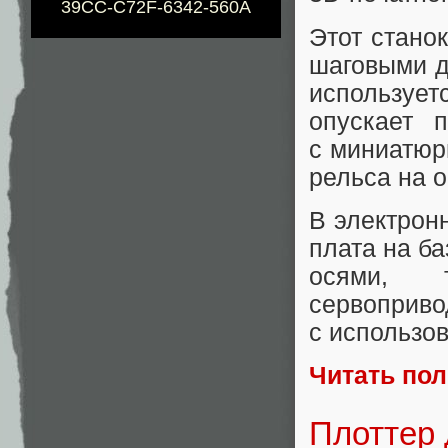
39CC-C72F-6342-560A
Этот стано
шаговыми д
используе
опускает 
с миниатюр
рельса на о
В электрон
плата на б
осями, 
сервоприв
с использо
Читать по
Плоттер 