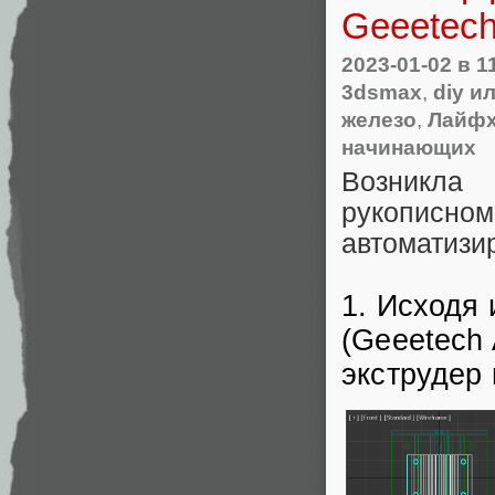
Geeetec
2023-01-02
в 1
3dsmax
,
diy и
железо
,
Лайфх
начинающих
Возникла 
рукописном
автоматизир
1. Исходя
(Geeetech
экструдер 