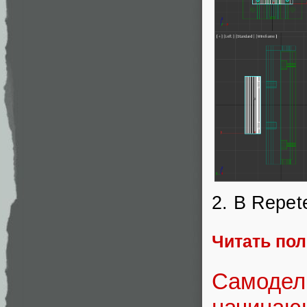
2. В Repet
Читать по
Самодель