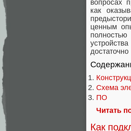
вопросах п
как оказы
предыстор
ценным оп
полностью
устройства
достаточно
Содержан
Конструк
Схема эл
ПО
Читать п
Как подк