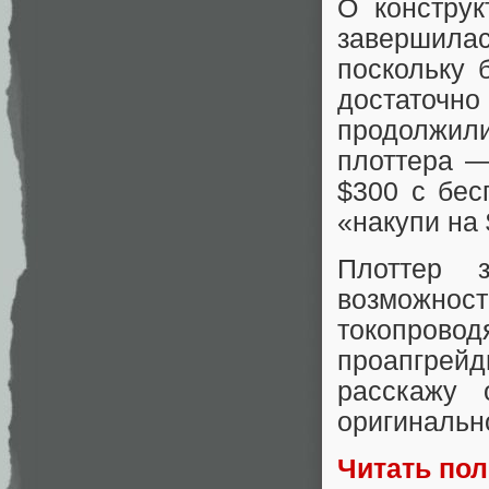
О констру
завершил
поскольку 
достаточно
продолжил
плоттера 
$300 с бес
«накупи на 
Плоттер 
возможно
токопро
проапгрейд
расскажу 
оригинальн
Читать по