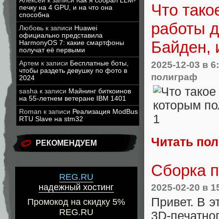
Алексей
к записи
Как я собрал LLM-
Что тако
печку на 4 GPU, и на что она
способна
работы д
Любовь
к записи
Huawei
официально представила
Байден, 
HarmonyOS 7: какие смартфоны
получат её первыми
2025-12-03
в 6
Артем
к записи
Бесплатные боты,
чтобы раздеть девушку по фото в
полиграф
2024
sasha
к записи
Майнинг биткоинов
на 55-летнем ветеране IBM 1401
Roman
к записи
Реализация ModBus
RTU Slave на stm32
Читать по
РЕКОМЕНДУЕМ
Сборка п
REG.RU
2025-02-20
в 1
надежный хостинг
Привет. В э
Промокод на скидку 5%
REG.RU
3D‑печатно