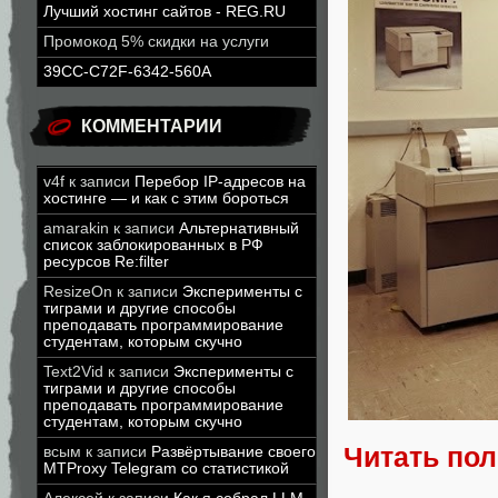
Лучший хостинг сайтов - REG.RU
Промокод 5% скидки на услуги
39CC-C72F-6342-560A
КОММЕНТАРИИ
v4f
к записи
Перебор IP-адресов на
хостинге — и как с этим бороться
amarakin
к записи
Альтернативный
список заблокированных в РФ
ресурсов Re:filter
ResizeOn
к записи
Эксперименты с
тиграми и другие способы
преподавать программирование
студентам, которым скучно
Text2Vid
к записи
Эксперименты с
тиграми и другие способы
преподавать программирование
студентам, которым скучно
Читать по
всым
к записи
Развёртывание своего
MTProxy Telegram со статистикой