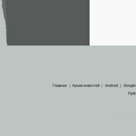
Главная
|
Архив новостей
|
Android
|
Google
Пуб
Все пра
Основными материалами сайта являются
архивные ко