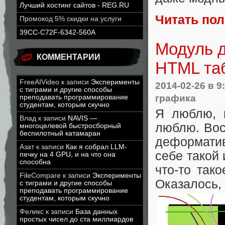
Лучший хостинг сайтов - REG.RU
Читать по
Промокод 5% скидки на услуги
39CC-C72F-6342-560A
Модуль д
КОММЕНТАРИИ
HTML та
FreeAIVideo
к записи
Эксперименты
2014-02-26
в 9
с тиграми и другие способы
графика
преподавать программирование
студентам, которым скучно
Я люблю, к
Влад
к записи
NAVIS —
люблю. Вос
многоцелевой быстросборный
беспилотный катамаран
деформати
Азат
к записи
Как я собрал LLM-
себе такой 
печку на 4 GPU, и на что она
способна
что-то так
FileCompare
к записи
Эксперименты
Оказалось, 
с тиграми и другие способы
преподавать программирование
студентам, которым скучно
Феликс
к записи
База данных
простых чисел до ста миллиардов