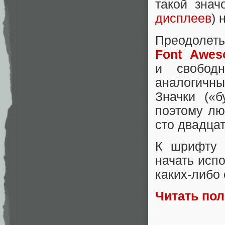
такой знач
дисплеев
) 
Преодоле
Font Awes
и свобод
аналогичны
Значки («б
поэтому лю
сто двадцат
К шрифту 
начать испо
каких-либо
Читать по