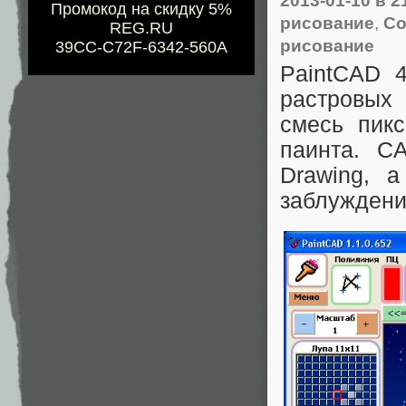
2013-01-10
в 2
Промокод на скидку 5%
рисование
,
С
REG.RU
рисование
39CC-C72F-6342-560A
PaintCAD 
растровых 
смесь пикс
паинта. C
Drawing, 
заблуждени