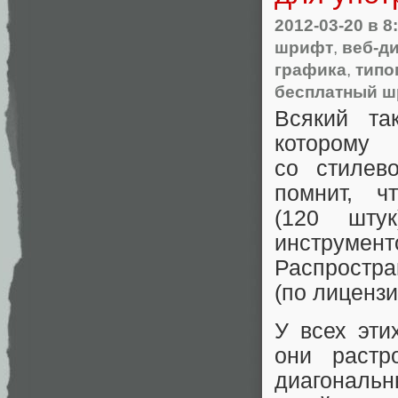
2012-03-20
в 8
шрифт
,
веб-д
графика
,
типо
бесплатный 
Всякий та
которому
со стиле
помнит, 
(120 шту
инструмен
Распростр
(по лиценз
У всех эти
они растр
диагональн