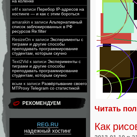
на коленке
v4f
к записи
Перебор IP-адресов на
хостинге — и как с этим бороться
amarakin
к записи
Альтернативный
список заблокированных в РФ
ресурсов Re:filter
ResizeOn
к записи
Эксперименты с
тиграми и другие способы
преподавать программирование
студентам, которым скучно
Text2Vid
к записи
Эксперименты с
тиграми и другие способы
преподавать программирование
студентам, которым скучно
всым
к записи
Развёртывание своего
MTProxy Telegram со статистикой
РЕКОМЕНДУЕМ
Читать по
Как рисо
REG.RU
надежный хостинг