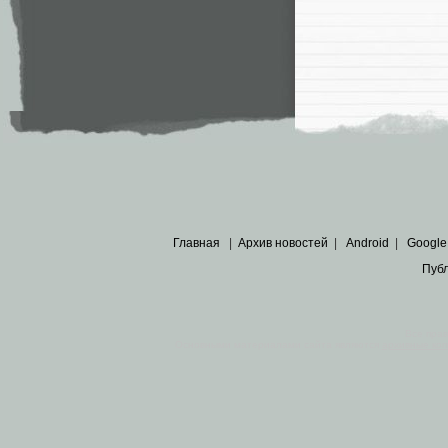
Главная
|
Архив новостей
|
Android
|
Google
Пуб
Все пра
Основными материалами сайта являются
архивные ко