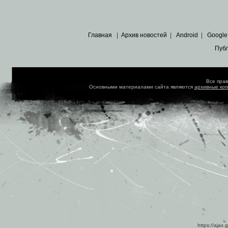
Главная
|
Архив новостей
|
Android
|
Google
Пуб
Все пра
Основными материалами сайта являются
архивные ко
https://ajax.