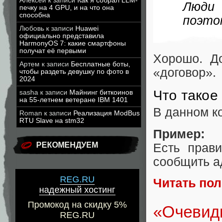
Алексей
к записи
Как я собрал LLM-
Люди 
печку на 4 GPU, и на что она
способна
поэто
Любовь
к записи
Huawei
официально представила
HarmonyOS 7: какие смартфоны
получат её первыми
Хорошо. До
Артем
к записи
Бесплатные боты,
«договор».
чтобы раздеть девушку по фото в
2024
Что такое
sasha
к записи
Майнинг биткоинов
на 55-летнем ветеране IBM 1401
В данном к
Roman
к записи
Реализация ModBus
RTU Slave на stm32
Пример:
РЕКОМЕНДУЕМ
Есть прави
сообщить а
REG.RU
Читать по
надежный хостинг
Промокод на скидку 5%
«Очевидн
REG.RU