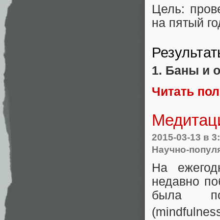
Цель: пров
на пятый г
Результат
1. Баны и 
Читать по
Медитац
2015-03-13
в 3
Научно-попул
На ежегод
недавно по
была по
(mindfulnes