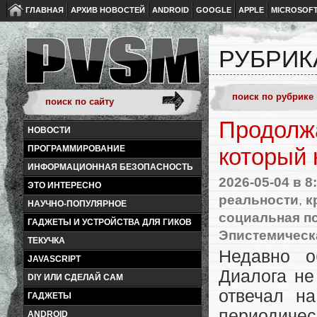
ГЛАВНАЯ
АРХИВ НОВОСТЕЙ
ANDROID
GOOGLE
APPLE
MICROSOF
РУБРИК
Продолж
НОВОСТИ
ПРОГРАММИРОВАНИЕ
который 
ИНФОРМАЦИОННАЯ БЕЗОПАСНОСТЬ
2026-05-04
в 8
ЭТО ИНТЕРЕСНО
реальности
,
к
НАУЧНО-ПОПУЛЯРНОЕ
социальная п
ГАДЖЕТЫ И УСТРОЙСТВА ДЛЯ ГИКОВ
Эпистемическ
ТЕКУЧКА
Недавно о
JAVASCRIPT
Диалога не
DIY ИЛИ СДЕЛАЙ САМ
отвечал на
ГАДЖЕТЫ
периодичес
ANDROID