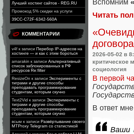
Вспомним
Лучший хостинг сайтов - REG.RU
Промокод 5% скидки на услуги
Читать по
39CC-C72F-6342-560A
«Очевидн
КОММЕНТАРИИ
договора
v4f
к записи
Перебор IP-адресов на
2026-05-02
в 8
хостинге — и как с этим бороться
критическое 
amarakin
к записи
Альтернативный
список заблокированных в РФ
социология
ресурсов Re:filter
В первой ч
ResizeOn
к записи
Эксперименты с
тиграми и другие способы
Государств
преподавать программирование
студентам, которым скучно
Государств
Text2Vid
к записи
Эксперименты с
тиграми и другие способы
В ответ мне
преподавать программирование
студентам, которым скучно
всым
к записи
Развёртывание своего
MTProxy Telegram со статистикой
Ваши 