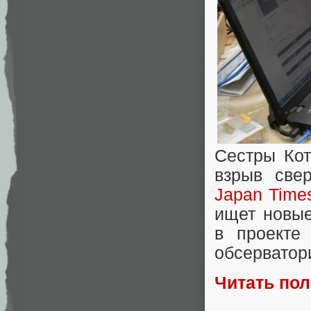
Сестры Кот
взрыв све
Japan Time
ищет новые
в проекте
обсерватор
Читать по