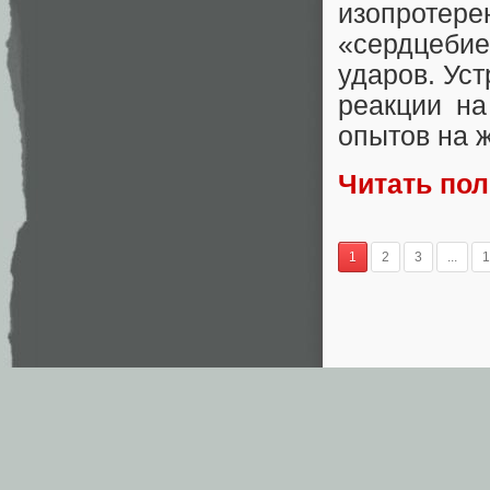
изопроте
«сердцебие
ударов. Ус
реакции на
опытов на 
Читать по
1
2
3
...
1