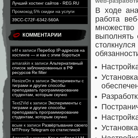
web-разработ
Лучший хостинг сайтов - REG.RU
В ходе ана
Промокод 5% скидки на услуги
работа веб
39CC-C72F-6342-560A
множество
выполнять 
КОММЕНТАРИИ
столкнулс
v4f
к записи
Перебор IP-адресов на
обязанност
хостинге — и как с этим бороться
amarakin
к записи
Альтернативный
Настройка
список заблокированных в РФ
ресурсов Re:filter
Установка
ResizeOn
к записи
Эксперименты с
обеспечен
тиграми и другие способы
преподавать программирование
Разработк
студентам, которым скучно
Text2Vid
к записи
Эксперименты с
Постранич
тиграми и другие способы
преподавать программирование
Настройка
студентам, которым скучно
всым
к записи
Развёртывание своего
Установка
MTProxy Telegram со статистикой