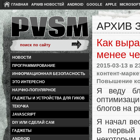
ГЛАВНАЯ
АРХИВ НОВОСТЕЙ
ANDROID
GOOGLE
APPLE
MICROSOF
АРХИВ З
Как выра
менее че
НОВОСТИ
2015-03-13
в 2
ПРОГРАММИРОВАНИЕ
контент-марке
ИНФОРМАЦИОННАЯ БЕЗОПАСНОСТЬ
Повышение к
ЭТО ИНТЕРЕСНО
Я веду б
НАУЧНО-ПОПУЛЯРНОЕ
оптимизац
ГАДЖЕТЫ И УСТРОЙСТВА ДЛЯ ГИКОВ
блогов на р
ТЕКУЧКА
JAVASCRIPT
Я начал вес
DIY ИЛИ СДЕЛАЙ САМ
В первый
ГАДЖЕТЫ
некоторым 
ANDROID