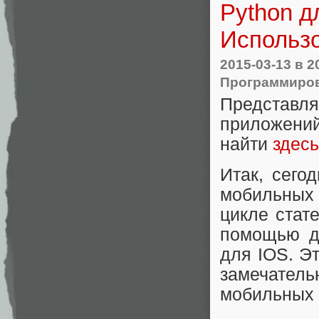
Python д
Использ
2015-03-13
в 2
Программиро
Представ
приложений
найти
здесь
Итак, сего
мобильных
цикле стат
помощью да
для IOS. Э
замечател
мобильных 