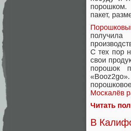
порошком.
пакет, разм
Порошковы
получила 
производст
С тех пор 
свои продук
порошок 
«Booz2go
порошковое
Москалёв р
Читать по
В Калифо