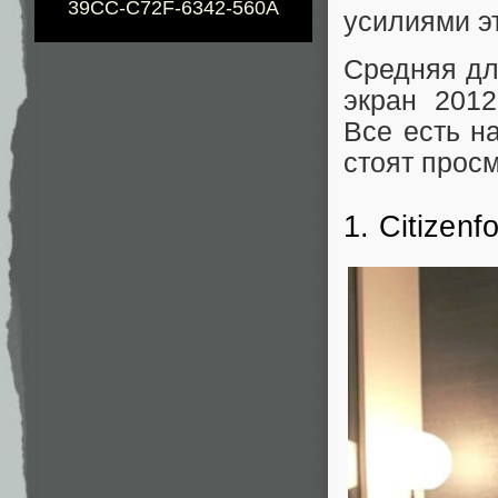
39CC-C72F-6342-560A
усилиями э
Средняя дл
экран 2012
Все есть н
стоят просм
1. Citizenf