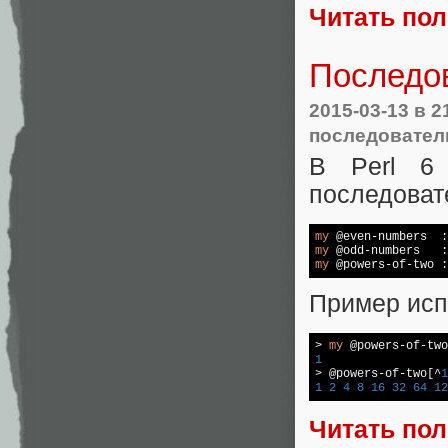
Читать по
Последов
2015-03-13
в 2
последовател
В Perl 6
последовате
my
 @even-numbers  :
my
 @odd-numbers   :
my
 @powers-of-two :
Пример исп
> 
my
 @powers-of-two
1

> @powers-of-two[^
1
1
2
4
8
16
32
64
12
Читать по