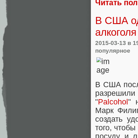
Читать по
В США о
алкоголя
2015-03-13
в 1
популярное
В США посл
разрешили
"
Palcohol
" 
Марк Филип
создать уд
того, чтобы
посуду и л