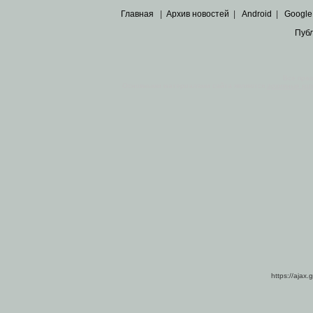
Главная
|
Архив новостей
|
Android
|
Google
Пуб
Все пра
Основными материалами сайта являются
архивные ко
https://ajax.