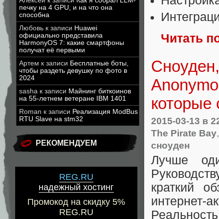
Настройк
Алексей
к записи
Как я собрал LLM-
печку на 4 GPU, и на что она
Интеграци
способна
Любовь
к записи
Huawei
Читать п
официально представила
HarmonyOS 7: какие смартфоны
получат её первыми
Сноуден,
Артем
к записи
Бесплатные боты,
чтобы раздеть девушку по фото в
2024
Anonymou
sasha
к записи
Майнинг биткоинов
которые 
на 55-летнем ветеране IBM 1401
Roman
к записи
Реализация ModBus
2015-03-13
в 2
RTU Slave на stm32
The Pirate Bay
РЕКОМЕНДУЕМ
сноуден
Лучше од
Руководств
REG.RU
краткий о
надежный хостинг
интернет-
Промокод на скидку 5%
REG.RU
Реальность