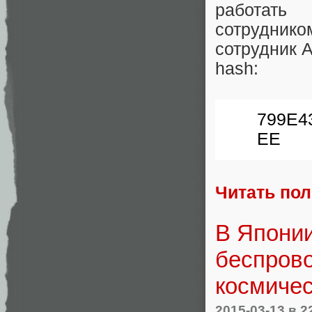
работать
сотруднико
сотрудник 
hash:
799E4
EE
Читать по
В Японии
беспрово
космичес
2015-03-13
в 2