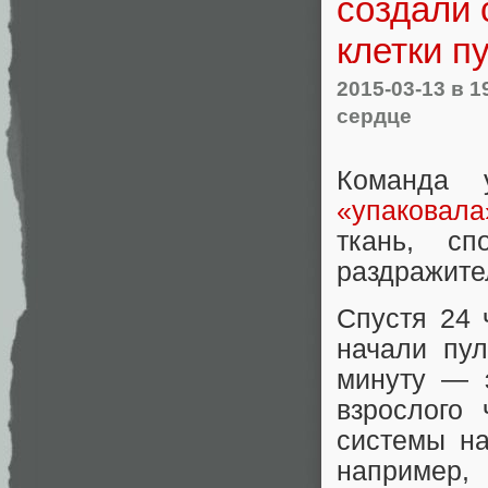
создали 
клетки п
2015-03-13
в 1
сердце
Команда 
«упаковала
ткань, сп
раздражите
Спустя 24 
начали пул
минуту — э
взрослого
системы на
наприме