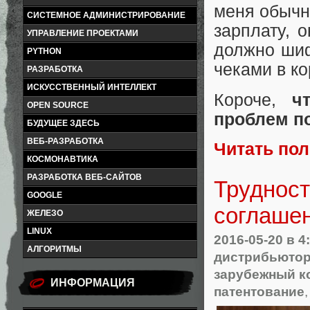
меня обычн
СИСТЕМНОЕ АДМИНИСТРИРОВАНИЕ
зарплату, 
УПРАВЛЕНИЕ ПРОЕКТАМИ
должно шиф
PYTHON
чеками в к
РАЗРАБОТКА
ИСКУССТВЕННЫЙ ИНТЕЛЛЕКТ
Короче,
ч
OPEN SOURCE
проблем по
БУДУЩЕЕ ЗДЕСЬ
ВЕБ-РАЗРАБОТКА
Читать по
КОСМОНАВТИКА
РАЗРАБОТКА ВЕБ-САЙТОВ
Трудност
GOOGLE
соглаше
ЖЕЛЕЗО
LINUX
2016-05-20
в 4
АЛГОРИТМЫ
дистрибьютор
зарубежный к
ИНФОРМАЦИЯ
патентование