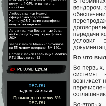
В терминах
Алексей
к записи
Как я собрал LLM-
печку на 4 GPU, и на что она
вендором, 
способна
обеспечен
Любовь
к записи
Huawei
официально представила
перепродаж
HarmonyOS 7: какие смартфоны
получат её первыми
договорил
Артем
к записи
Бесплатные боты,
передачи к
чтобы раздеть девушку по фото в
2024
условия 
sasha
к записи
Майнинг биткоинов
документаци
на 55-летнем ветеране IBM 1401
Roman
к записи
Реализация ModBus
Во что вы
RTU Slave на stm32
Во-первых,
РЕКОМЕНДУЕМ
системы 
возникает 
REG.RU
перечисле
надежный хостинг
соглашению
Промокод на скидку 5%
REG.RU
Во-вторы