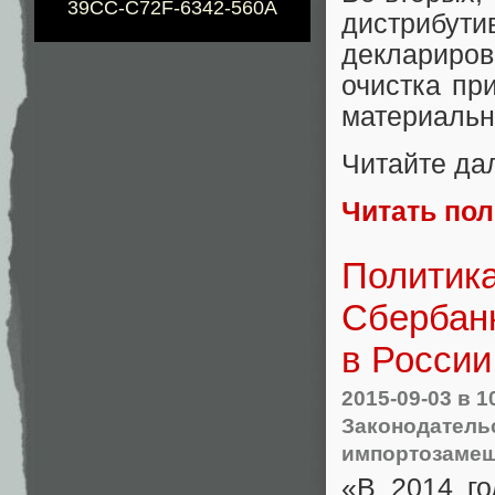
39CC-C72F-6342-560A
дистриб
деклариро
очистка пр
материальн
Читайте да
Читать по
Политик
Сбербанк
в России
2015-09-03
в 1
Законодательс
импортозамещ
«В 2014 г