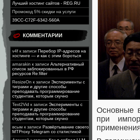
Лучший хостинг сайтов - REG.RU
Промокод 5% скидки на услуги
39CC-C72F-6342-560A
КОММЕНТАРИИ
v4f
к записи
Перебор IP-адресов на
хостинге — и как с этим бороться
amarakin
к записи
Альтернативный
список заблокированных в РФ
ресурсов Re:filter
ResizeOn
к записи
Эксперименты с
тиграми и другие способы
преподавать программирование
студентам, которым скучно
Text2Vid
к записи
Эксперименты с
Основные в
тиграми и другие способы
преподавать программирование
при импор
студентам, которым скучно
применения
всым
к записи
Развёртывание своего
MTProxy Telegram со статистикой