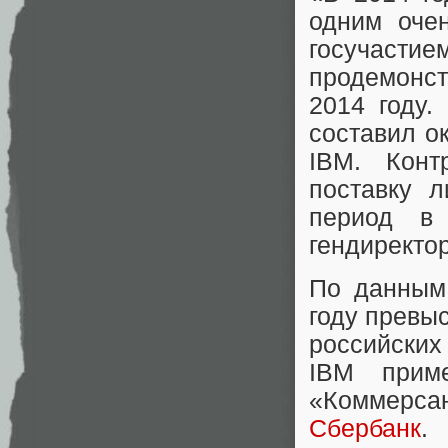
одним оче
госучаст
продемонст
2014 году.
составил о
IBM. Конт
поставку 
период в 
гендиректо
По данны
году превы
российских
IBM прим
«Коммерса
Сбербанк
.