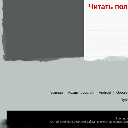
Читать по
Главная
|
Архив новостей
|
Android
|
Google
Пуб
Все пра
Основными материалами сайта являются
архивные ко