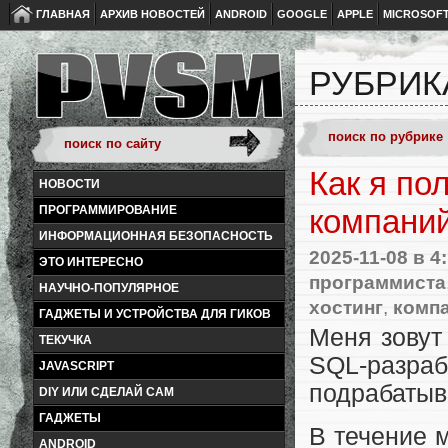
ГЛАВНАЯ
АРХИВ НОВОСТЕЙ
ANDROID
GOOGLE
APPLE
MICROSOF
РУБРИК
Как я по
НОВОСТИ
ПРОГРАММИРОВАНИЕ
компаний
ИНФОРМАЦИОННАЯ БЕЗОПАСНОСТЬ
2025-11-08
в 4
ЭТО ИНТЕРЕСНО
программиста
НАУЧНО-ПОПУЛЯРНОЕ
хостинг
,
компа
ГАДЖЕТЫ И УСТРОЙСТВА ДЛЯ ГИКОВ
Меня зовут
ТЕКУЧКА
SQL-разраб
JAVASCRIPT
подрабатыв
DIY ИЛИ СДЕЛАЙ САМ
ГАДЖЕТЫ
В течение 
ANDROID