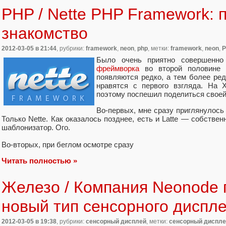
PHP / Nette PHP Framework: 
знакомство
2012-03-05
в 21:44
, рубрики:
framework
,
neon
,
php
, метки:
framework
,
neon
,
Было очень приятно совершенно
фреймворка
во второй половине 
появляются редко, а тем более ре
нравятся с первого взгляда. На 
поэтому поспешил поделиться своей
Во-первых, мне сразу приглянулось н
Только Nette. Как оказалось позднее, есть и Latte — собст
шаблонизатор. Ого.
Во-вторых, при беглом осмотре сразу
Читать полностью »
Железо / Компания Neonode 
новый тип сенсорного диспл
2012-03-05
в 19:38
, рубрики:
сенсорный дисплей
, метки:
сенсорный диспле