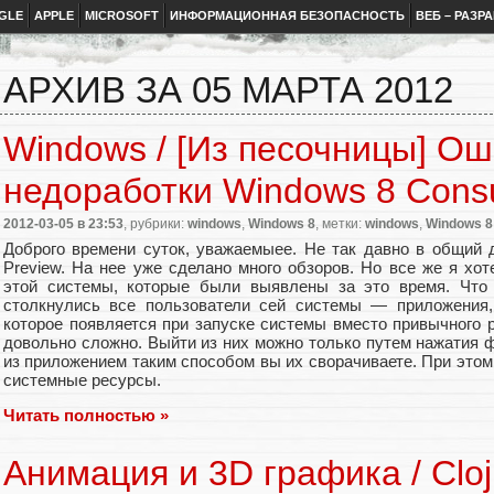
GLE
APPLE
MICROSOFT
ИНФОРМАЦИОННАЯ БЕЗОПАСНОСТЬ
ВЕБ – РАЗР
АРХИВ ЗА 05 МАРТА 2012
Windows / [Из песочницы] Ош
недоработки Windows 8 Cons
2012-03-05
в 23:53
, рубрики:
windows
,
Windows 8
, метки:
windows
,
Windows 8
Доброго времени суток, уважаемыее. Не так давно в общий
Preview. На нее уже сделано много обзоров. Но все же я хо
этой системы, которые были выявлены за это время. Что ж
столкнулись все пользователи сей системы — приложения, 
которое появляется при запуске системы вместо привычного 
довольно сложно. Выйти из них можно только путем нажатия фо
из приложением таким способом вы их сворачиваете. При это
системные ресурсы.
Читать полностью »
Анимация и 3D графика / Cloj