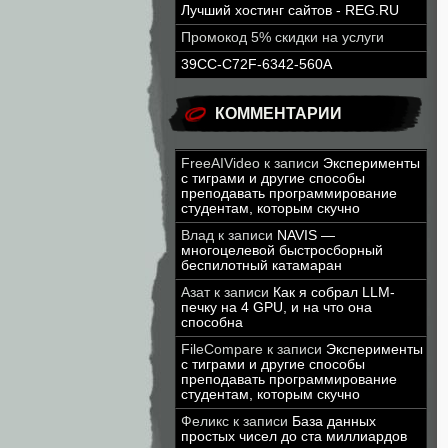
Лучший хостинг сайтов - REG.RU
Промокод 5% скидки на услуги
39CC-C72F-6342-560A
КОММЕНТАРИИ
FreeAIVideo
к записи
Эксперименты
с тиграми и другие способы
преподавать программирование
студентам, которым скучно
Влад
к записи
NAVIS —
многоцелевой быстросборный
беспилотный катамаран
Азат
к записи
Как я собрал LLM-
печку на 4 GPU, и на что она
способна
FileCompare
к записи
Эксперименты
с тиграми и другие способы
преподавать программирование
студентам, которым скучно
Феликс
к записи
База данных
простых чисел до ста миллиардов