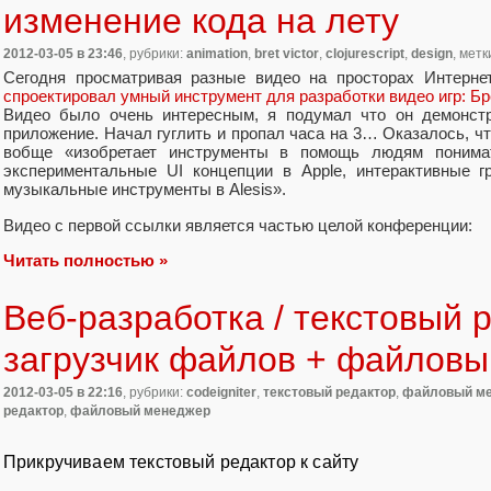
изменение кода на лету
2012-03-05
в 23:46
, рубрики:
animation
,
bret victor
,
clojurescript
,
design
, метк
Сегодня просматривая разные видео на просторах Интерне
спроектировал умный инструмент для разработки видео игр: Бр
Видео было очень интересным, я подумал что он демонст
приложение. Начал гуглить и пропал часа на 3… Оказалось, чт
вобще «изобретает инструменты в помощь людям понимат
экспериментальные UI концепции в Apple, интерактивные 
музыкальные инструменты в Alesis».
Видео с первой ссылки является частью целой конференции:
Читать полностью »
Веб-разработка / текстовый 
загрузчик файлов + файлов
2012-03-05
в 22:16
, рубрики:
codeigniter
,
текстовый редактор
,
файловый м
редактор
,
файловый менеджер
Прикручиваем текстовый редактор к сайту