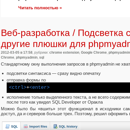
Читать полностью »
Веб-разработка / Подсветка 
другие плюшки для phpmyad
2012-03-05
в 17:58
, рубрики:
chrome extension
,
Google Chrome
,
phpmyadmin
Chrome
,
phpmyadmin
,
sql
Стандартному окну выполнения запросов в phpmyadmin не хват
подсветки синтаксиса — сразу видно опечатку
отправка формы по
<ctrl>
+
<enter>
исполнение только выделенного текста, а не всего содержимо
после того как увидел SQL Developer от Оракла
Можно было бы «вшить» этот функционал в исходники само
доступ, да и серверов больше трех. Поэтому, решил оформить 