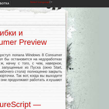
Select Language
▼
АБОТКА
ибки и
umer Preview
 доступ попала Windows 8 Consumer
тел бы остановится на недоработках
, начну с того, с чем, наверное,
запущенные из Пуска (окно Start,
рабочего стола) полноценно закрыть
рточки. Так вот, когда вы выходите
м они продолжают работать и кушают
ureScript —