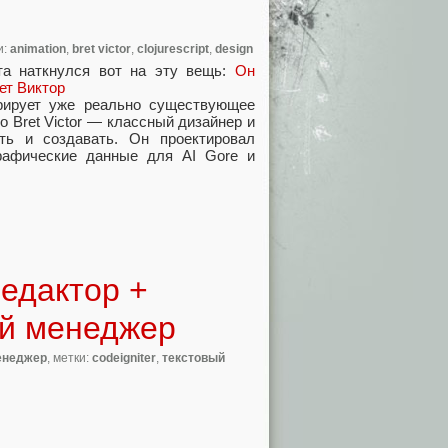
и:
animation
,
bret victor
,
clojurescript
,
design
та наткнулся вот на эту вещь:
Он
ет Виктор
рирует уже реально существующее
о Bret Victor — классный дизайнер и
ь и создавать. Он проектировал
графические данные для AI Gore и
редактор +
ый менеджер
енеджер
, метки:
codeigniter
,
текстовый