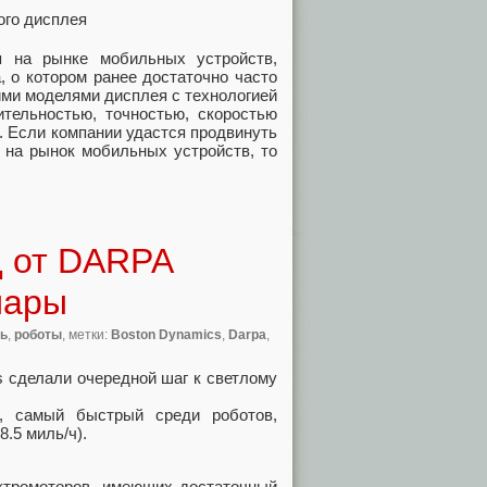
я на рынке мобильных устройств,
, о котором ранее достаточно часто
ими моделями дисплея с технологией
тельностью, точностью, скоростью
. Если компании удастся продвинуть
 на рынок мобильных устройств, то
д от DARPA
мары
ь
,
роботы
, метки:
Boston Dynamics
,
Darpa
,
s сделали очередной шаг к светлому
д, самый быстрый среди роботов,
.5 миль/ч).
ектромоторов, имеющих достаточный