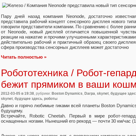
Пару дней назад компания Neonode, достаточно известна
представила рабочий концепт сенсорного дисплея нового типа
говорили представители компании. По сравнению с более ранн
от Neonode, новый дисплей отличается повышенной чувстви
реакции на нажатие и прочими улучшенными характеристиками
действительно рабочий и практичный образец своего дисплея
сфера производства сенсорных дисплеев может достаточно
Читать полностью »
Робототехника / Робот-гепар
бежит прямиком в ваши кош
2012-03-05
в 19:38
, рубрики:
Boston Dynamics
,
Darpa
,
skynet
,
будущее здес
skynet
,
будущее здесь
,
роботы
Давно и горячо любимые гиками всей планеты Boston Dynamic
будущему.
Встречайте, Robotic Cheetah. Первый в мире робот-гепар
оснащенных ногами. Нынешний его рекорд — почти 30 км/час (18
Думаю, что через десяток лет, с появлением компактных эл