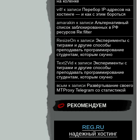
на коленке
v4f
к записи
Перебор IP-адресов на
хостинге — и как с этим бороться
amarakin
к записи
Альтернативный
список заблокированных в РФ
ресурсов Re:filter
ResizeOn
к записи
Эксперименты с
тиграми и другие способы
преподавать программирование
студентам, которым скучно
Text2Vid
к записи
Эксперименты с
тиграми и другие способы
преподавать программирование
студентам, которым скучно
всым
к записи
Развёртывание своего
MTProxy Telegram со статистикой
РЕКОМЕНДУЕМ
REG.RU
надежный хостинг