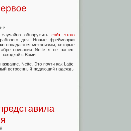
первое
PHP
 случайно обнаружить
сайт этого
рабочего дня. Новые фреймворки
дко попадаются механизмы, которые
Хабре описания Nette я не нашел,
 находкой с Вами.
азвание. Nette. Это почти как Latte.
венный встроенный подающий надежды
представила
ея
й