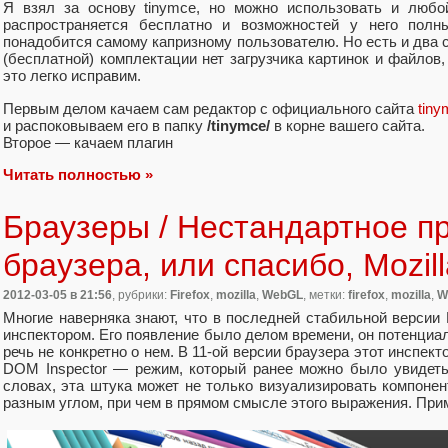
Я взял за основу tinymce, но можно использовать и любой
распространяется бесплатно и возможностей у него полн
понадобится самому капризному пользователю. Но есть и два 
(бесплатной) комплектации нет загрузчика картинок и файлов
это легко исправим.
Первым делом качаем сам редактор с официального сайта
tin
и распоковываем его в папку
/tinymce/
в корне вашего сайта.
Второе — качаем плагин
Читать полностью »
Браузеры / Нестандартное п
браузера, или спасибо, Mozil
2012-03-05
в 21:56
, рубрики:
Firefox
,
mozilla
,
WebGL
, метки:
firefox
,
mozilla
,
W
Многие наверняка знают, что в последней стабильной версии 
инспектором. Его появление было делом времени, он потенциал
речь не конкретно о нем. В 11-ой версии браузера этот инспек
DOM Inspector — режим, который ранее можно было увидеть, 
словах, эта штука может не только визуализировать компонент
разным углом, при чем в прямом смысле этого выражения. Прим