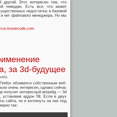
 другой. Этот интересен тем, что
ый чемодан. Есть все, что может
существенных недостатка: в базовой
, и нет файлового менеджера. Но мы
ymce.moxiecode.com
рименение
la, за 3d-будущее
ebGL
Firefox обзавелся собственным веб-
ьно очень интересен, однако сейчас
тор получит интересный апгрейд — 3d
установив аддон Tilt. Если в двух
ы сайта, но и взглянуть на них под
ерно так: