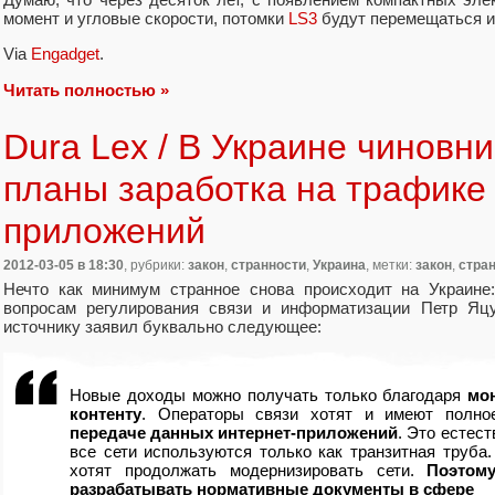
момент и угловые скорости, потомки
LS3
будут перемещаться и
Via
Engadget
.
Читать полностью »
Dura Lex / В Украине чиновн
планы заработка на трафике
приложений
2012-03-05
в 18:30
, рубрики:
закон
,
странности
,
Украина
, метки:
закон
,
стра
Нечто как минимум странное снова происходит на Украине
вопросам регулирования связи и информатизации Петр Яц
источнику заявил буквально следующее:
Новые доходы можно получать только благодаря
мон
контенту
. Операторы связи хотят и имеют полн
передаче данных интернет-приложений
. Это естес
все сети используются только как транзитная труба.
хотят продолжать модернизировать сети.
Поэтом
разрабатывать нормативные документы в сфере