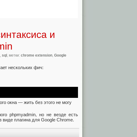
синтаксиса и
min
,
sql
, метки:
chrome extension
,
Google
ает нескольких фич:
го окна — жить без этого не могу
го phpmyadmin, но не везде есть
в виде плагина для Google Chrome.