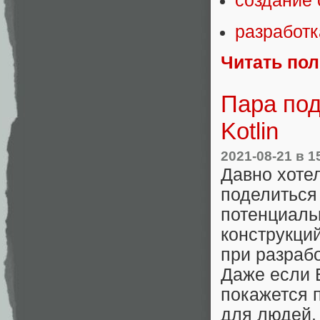
создание
разработк
Читать по
Пара под
Kotlin
2021-08-21
в 1
Давно хоте
поделиться
потенциаль
конструкци
при разрабо
Даже если 
покажется 
для людей, 