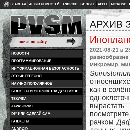
ГЛАВНАЯ
АРХИВ НОВОСТЕЙ
ANDROID
GOOGLE
APPLE
MICROSOF
АРХИВ З
Иноплан
2021-08-21
в 2
НОВОСТИ
разнообразие
ПРОГРАММИРОВАНИЕ
микромир
,
ми
ИНФОРМАЦИОННАЯ БЕЗОПАСНОСТЬ
Spirosto
ЭТО ИНТЕРЕСНО
относящих
НАУЧНО-ПОПУЛЯРНОЕ
как в солён
ГАДЖЕТЫ И УСТРОЙСТВА ДЛЯ ГИКОВ
одноклеточ
ТЕКУЧКА
вырастать
JAVASCRIPT
посмотрите
DIY ИЛИ СДЕЛАЙ САМ
рачком
Даф
ГАДЖЕТЫ
ANDROID