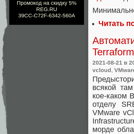
Промокод на скидку 5%
REG.RU
Минимально
39CC-C72F-6342-560A
Читать п
Автомати
Terraform 
2021-08-21
в 2
vcloud
,
VMwar
Предыстор
всякой там
кое-каком 
отделу SR
VMware vClo
Infrastruc
морде обла