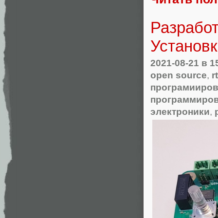
Разработ
Установ
2021-08-21
в 1
open source
,
r
програмииров
программиров
электроники
,