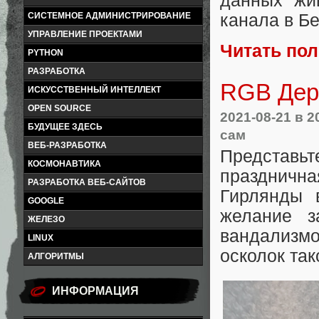
данных жи
канала в Б
СИСТЕМНОЕ АДМИНИСТРИРОВАНИЕ
УПРАВЛЕНИЕ ПРОЕКТАМИ
Читать по
PYTHON
РАЗРАБОТКА
RGB Дер
ИСКУССТВЕННЫЙ ИНТЕЛЛЕКТ
OPEN SOURCE
2021-08-21
в 2
БУДУЩЕЕ ЗДЕСЬ
сам
ВЕБ-РАЗРАБОТКА
Представь
КОСМОНАВТИКА
празднична
РАЗРАБОТКА ВЕБ-САЙТОВ
Гирлянды в
GOOGLE
желание з
ЖЕЛЕЗО
вандализм
LINUX
осколок так
АЛГОРИТМЫ
ИНФОРМАЦИЯ