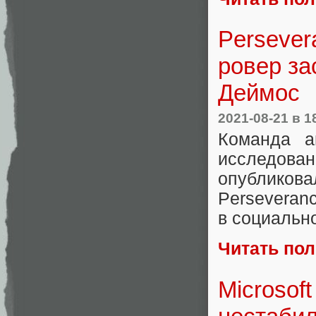
Persever
ровер за
Деймос
2021-08-21
в 1
Команда а
исследов
опубликов
Perseveran
в социально
Читать по
Microsof