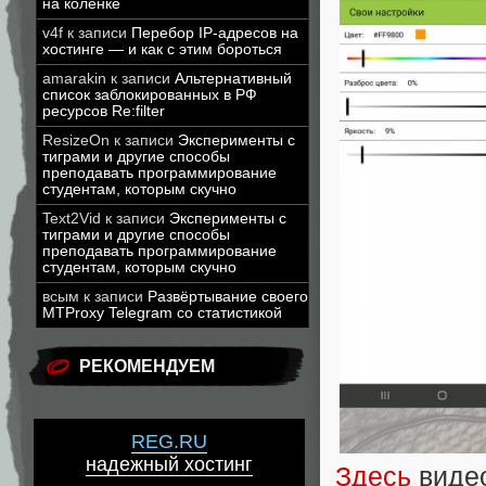
на коленке
v4f
к записи
Перебор IP-адресов на
хостинге — и как с этим бороться
amarakin
к записи
Альтернативный
список заблокированных в РФ
ресурсов Re:filter
ResizeOn
к записи
Эксперименты с
тиграми и другие способы
преподавать программирование
студентам, которым скучно
Text2Vid
к записи
Эксперименты с
тиграми и другие способы
преподавать программирование
студентам, которым скучно
всым
к записи
Развёртывание своего
MTProxy Telegram со статистикой
РЕКОМЕНДУЕМ
REG.RU
надежный хостинг
Здесь
видео