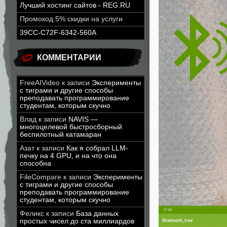
Лучший хостинг сайтов - REG.RU
Промокод 5% скидки на услуги
39CC-C72F-6342-560A
КОММЕНТАРИИ
FreeAIVideo
к записи
Эксперименты
с тиграми и другие способы
преподавать программирование
студентам, которым скучно
Влад
к записи
NAVIS —
многоцелевой быстросборный
беспилотный катамаран
Азат
к записи
Как я собрал LLM-
печку на 4 GPU, и на что она
способна
FileCompare
к записи
Эксперименты
с тиграми и другие способы
преподавать программирование
студентам, которым скучно
Феликс
к записи
База данных
простых чисел до ста миллиардов