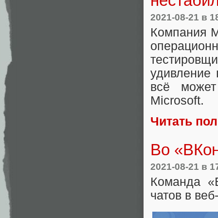
нестабил
2021-08-21
в 1
Компания M
операционн
тестировщ
удивление 
всё может
Microsoft.
Читать по
Во «ВКон
2021-08-21
в 1
Команда «
чатов в веб