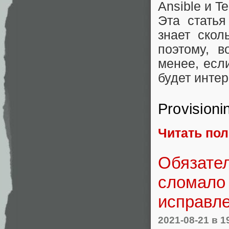
Ansible и Te
Эта статья
знает скол
поэтому, в
менее, есл
будет интер
Provisioni
Читать по
Обязате
сломало 
исправл
2021-08-21
в 1