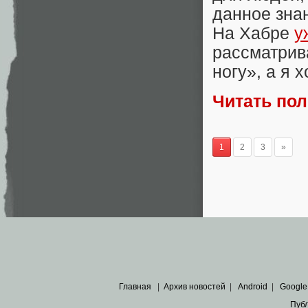
данное зна
На Хабре
у
рассматрив
ногу», а я 
Читать по
1
2
3
»
Главная
|
Архив новостей
|
Android
|
Google
Пуб