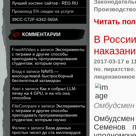
Законодательс
Лучший хостинг сайтов - REG.RU
Производство
Промокод 5% скидки на услуги
39CC-C72F-6342-560A
Читать по
КОММЕНТАРИИ
В России
наказани
FreeAIVideo
к записи
Эксперименты
с тиграми и другие способы
преподавать программирование
2017-03-17
в 1
студентам, которым скучно
по
,
пиратство
Влад
к записи
NAVIS —
лицензионное
многоцелевой быстросборный
беспилотный катамаран
Азат
к записи
Как я собрал LLM-
печку на 4 GPU, и на что она
способна
Омбудсмен
FileCompare
к записи
Эксперименты
с тиграми и другие способы
преподавать программирование
Омбудсме
студентам, которым скучно
Семенов п
Феликс
к записи
База данных
простых чисел до ста миллиардов
уполномоч