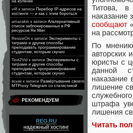
на коленке
Титова, в
v4f
к записи
Перебор IP-адресов на
хостинге — и как с этим бороться
наказание з
amarakin
к записи
Альтернативный
сообщают
«
список заблокированных в РФ
ресурсов Re:filter
на рассмот
ResizeOn
к записи
Эксперименты с
тиграми и другие способы
По мнению
преподавать программирование
студентам, которым скучно
авторских 
Text2Vid
к записи
Эксперименты с
юристы с ц
тиграми и другие способы
преподавать программирование
данной ст
студентам, которым скучно
наказание 
всым
к записи
Развёртывание своего
лишение св
MTProxy Telegram со статистикой
служебного
РЕКОМЕНДУЕМ
штрафа уве
лишения св
REG.RU
Читать по
надежный хостинг