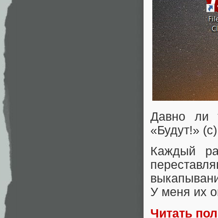
Давно ли
«Будут!» (с
Каждый ра
переставл
выкапывани
У меня их о
Читать по