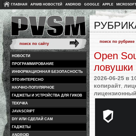
ГЛАВНАЯ
АРХИВ НОВОСТЕЙ
ANDROID
GOOGLE
APPLE
MICROSOF
РУБРИК
Open Sou
НОВОСТИ
ПРОГРАММИРОВАНИЕ
ловушки
ИНФОРМАЦИОННАЯ БЕЗОПАСНОСТЬ
2026-06-25
в 1
ЭТО ИНТЕРЕСНО
копирайт
,
лиц
НАУЧНО-ПОПУЛЯРНОЕ
лицензионный
ГАДЖЕТЫ И УСТРОЙСТВА ДЛЯ ГИКОВ
ТЕКУЧКА
JAVASCRIPT
DIY ИЛИ СДЕЛАЙ САМ
ГАДЖЕТЫ
ANDROID