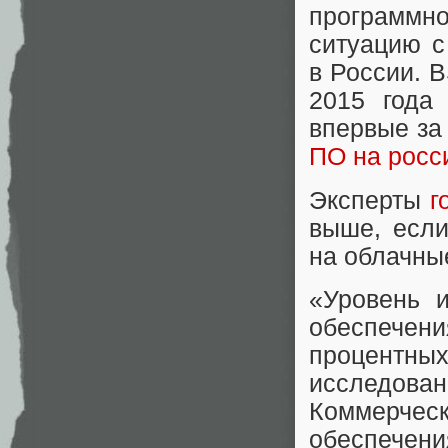
программн
ситуацию 
в России. B
2015 года
впервые за
ПО на росс
Эксперты
г
выше, если
на облачны
«Уровень и
обеспечени
процентных
исследов
Коммерческ
обеспече