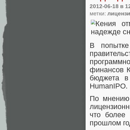
2012-06-18
в 1
метки:
лицензи
В попытке
правител
программн
финансов К
бюджета в
HumanIPO.
По мнению
лицензионн
что более
прошлом го