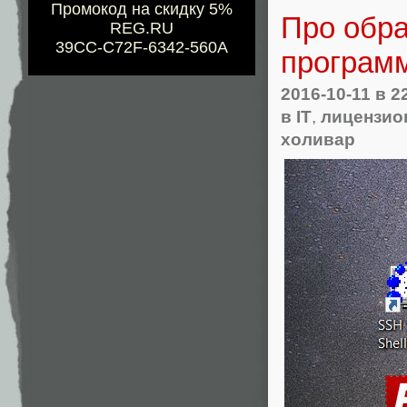
Промокод на скидку 5%
Про обр
REG.RU
39CC-C72F-6342-560A
програм
2016-10-11
в 2
в IT
,
лицензио
холивар