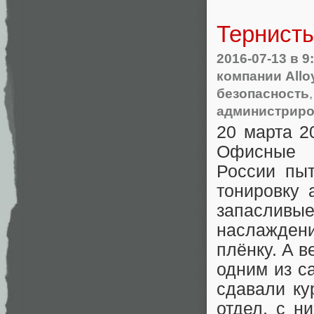
Тернисты
2016-07-13
в 9
компании Allo
безопасность
администрир
20 марта 2
Офисные р
России пыт
тонировку 
запасливы
наслажден
плёнку. А 
одним из с
сдавали ку
отдел, с н