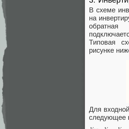
3. Инверт
В схеме инв
на инвертир
обратная
подключает
Типовая сх
рисунке ниж
Для входной
следующее 