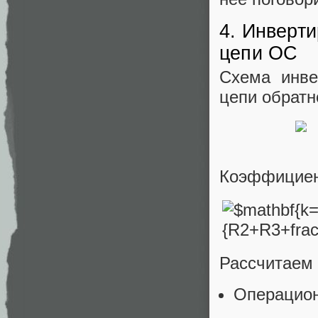
4. Инверт
цепи ОС
Схема инве
цепи обратн
Коэффициен
Рассчитаем
Операцион