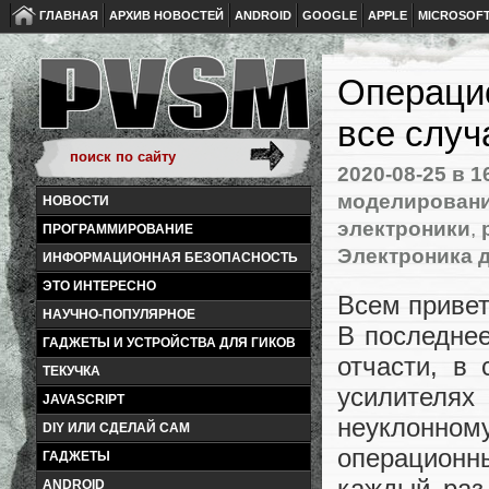
ГЛАВНАЯ
АРХИВ НОВОСТЕЙ
ANDROID
GOOGLE
APPLE
MICROSOF
Операцио
все случ
2020-08-25
в 1
моделирован
НОВОСТИ
электроники
,
ПРОГРАММИРОВАНИЕ
Электроника 
ИНФОРМАЦИОННАЯ БЕЗОПАСНОСТЬ
ЭТО ИНТЕРЕСНО
Всем привет
НАУЧНО-ПОПУЛЯРНОЕ
В последне
ГАДЖЕТЫ И УСТРОЙСТВА ДЛЯ ГИКОВ
отчасти, в
ТЕКУЧКА
усилителях
JAVASCRIPT
неуклонном
DIY ИЛИ СДЕЛАЙ САМ
операционн
ГАДЖЕТЫ
каждый раз,
ANDROID