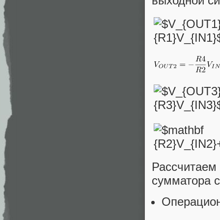
выходной си
Рассчитаем
сумматора 
Операцион