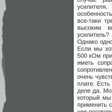
усилителя.
особенност
все-таки тр
высоким в
усилитель?
Однако одно
Если мы хо
500 кОм при
иметь сопр
сопротивле
очень чувст
плате. Есть
деле да. Мо
который мы
применить с
нее поговор