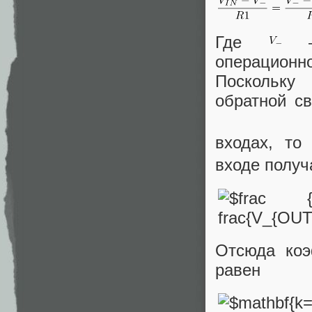
Где
— 
операционно
Поскольку 
обратной с
входах, т
входе полу
Отсюда коэ
равен