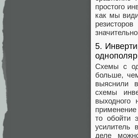
простого ин
как мы види
резисторов
значительно
5. Инверт
однополяр
Схемы с од
больше, че
выяснили в
схемы инв
выходного 
применение 
то обойти 
усилитель 
деле можн