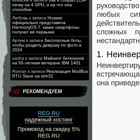
Алексей
к записи
Как я собрал LLM-
руководств
печку на 4 GPU, и на что она
способна
любых сит
Любовь
к записи
Huawei
действитель
официально представила
HarmonyOS 7: какие смартфоны
сложных п
получат её первыми
нестандартн
Артем
к записи
Бесплатные боты,
чтобы раздеть девушку по фото в
2024
1. Неинве
sasha
к записи
Майнинг биткоинов
на 55-летнем ветеране IBM 1401
Неинвертир
Roman
к записи
Реализация ModBus
встречающа
RTU Slave на stm32
она приведе
РЕКОМЕНДУЕМ
REG.RU
надежный хостинг
Промокод на скидку 5%
REG.RU