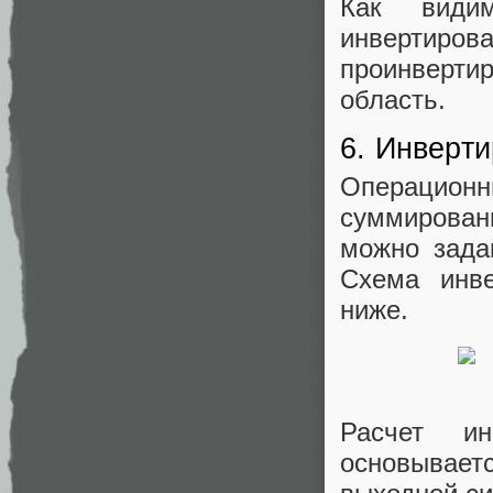
Как види
инверти
проинверти
область.
6. Инверт
Операцио
суммирован
можно зада
Схема инве
ниже.
Расчет и
основывае