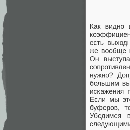
Как видно 
коэффициен
есть выходн
же вообще 
Он выступа
сопротивле
нужно? Доп
большим вы
искажения п
Если мы эт
буферов, т
Убедимся 
следующими