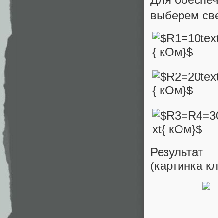
выберем све
Результат
(картинка к