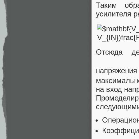
Таким обр
усилителя р
Отсюда де
напряжен
максимальн
на вход нап
Промодели
следующими
Операцион
Коэффици