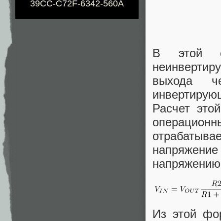
39CC-C72F-6342-560A
В этой с
неинвертиру
выхода ч
инвертирую
Расчет этой
операционны
отрабатыва
напряжен
напряжению
Из этой фо