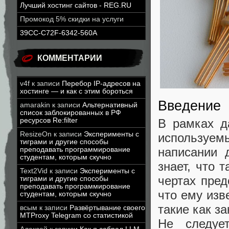
Лучший хостинг сайтов - REG.RU
Промокод 5% скидки на услуги
39CC-C72F-6342-560A
КОММЕНТАРИИ
v4f
к записи
Перебор IP-адресов на
хостинге — и как с этим бороться
Введение
amarakin
к записи
Альтернативный
список заблокированных в РФ
В рамках д
ресурсов Re:filter
ResizeOn
к записи
Эксперименты с
используе
тиграми и другие способы
написании 
преподавать программирование
студентам, которым скучно
знает, что 
Text2Vid
к записи
Эксперименты с
чертах пред
тиграми и другие способы
преподавать программирование
что ему изв
студентам, которым скучно
такие как з
всым
к записи
Развёртывание своего
MTProxy Telegram со статистикой
Не следуе