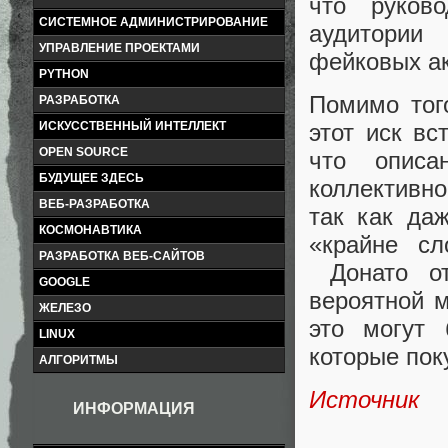
что руков
СИСТЕМНОЕ АДМИНИСТРИРОВАНИЕ
аудитории
УПРАВЛЕНИЕ ПРОЕКТАМИ
фейковых ак
PYTHON
Помимо тог
РАЗРАБОТКА
этот иск вс
ИСКУССТВЕННЫЙ ИНТЕЛЛЕКТ
OPEN SOURCE
что описа
БУДУЩЕЕ ЗДЕСЬ
коллективн
ВЕБ-РАЗРАБОТКА
так как да
КОСМОНАВТИКА
«крайне сл
РАЗРАБОТКА ВЕБ-САЙТОВ
Донато от
GOOGLE
вероятной 
ЖЕЛЕЗО
это могут
LINUX
которые пок
АЛГОРИТМЫ
Источник
ИНФОРМАЦИЯ