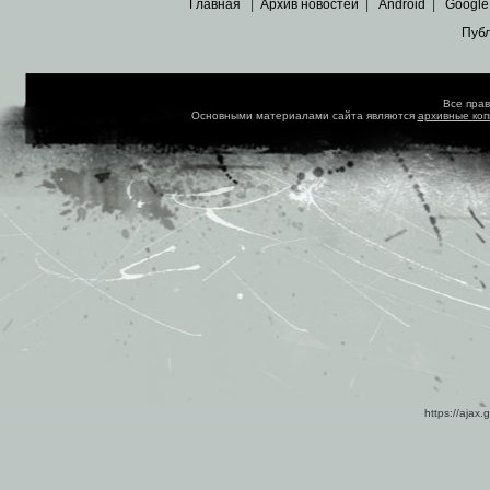
Главная
|
Архив новостей
|
Android
|
Google
Пуб
Все пра
Основными материалами сайта являются
архивные ко
https://ajax.