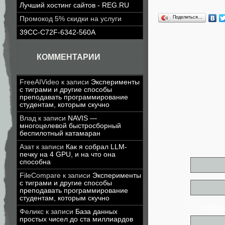
Лучший хостинг сайтов - REG.RU
Поделиться…
Промокод 5% скидки на услуги
39CC-C72F-6342-560A
КОММЕНТАРИИ
FreeAIVideo
к записи
Эксперименты
с тиграми и другие способы
преподавать программирование
студентам, которым скучно
Влад
к записи
NAVIS —
многоцелевой быстросборный
беспилотный катамаран
Азат
к записи
Как я собрал LLM-
печку на 4 GPU, и на что она
способна
FileCompare
к записи
Эксперименты
с тиграми и другие способы
преподавать программирование
студентам, которым скучно
* - обя
Феликс
к записи
База данных
простых чисел до ста миллиардов