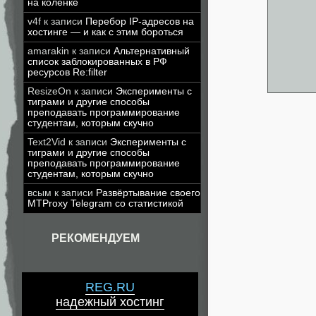
на коленке
v4f
к записи
Перебор IP-адресов на
хостинге — и как с этим бороться
amarakin
к записи
Альтернативный
список заблокированных в РФ
ресурсов Re:filter
ResizeOn
к записи
Эксперименты с
тиграми и другие способы
преподавать программирование
студентам, которым скучно
Text2Vid
к записи
Эксперименты с
тиграми и другие способы
преподавать программирование
студентам, которым скучно
всым
к записи
Развёртывание своего
MTProxy Telegram со статистикой
РЕКОМЕНДУЕМ
REG.RU
надежный хостинг