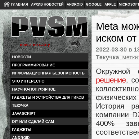
ГЛАВНАЯ
АРХИВ НОВОСТЕЙ
ANDROID
GOOGLE
APPLE
MICROSOF
Meta мож
иском от
2022-03-30
в 1
Текучка
, метки
НОВОСТИ
ПРОГРАММИРОВАНИЕ
Окружной 
ИНФОРМАЦИОННАЯ БЕЗОПАСНОСТЬ
решение
, с
ЭТО ИНТЕРЕСНО
коллектив
НАУЧНО-ПОПУЛЯРНОЕ
физических
ГАДЖЕТЫ И УСТРОЙСТВА ДЛЯ ГИКОВ
История р
ТЕКУЧКА
компании DZ
JAVASCRIPT
400% зав
DIY ИЛИ СДЕЛАЙ САМ
ГАДЖЕТЫ
соответстве
ANDROID