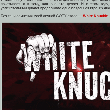
показывает, а к тому,
как
она это делает. И в этом году,
увлекательный диалог предложила одна бездонная игра, из дна
Без тени сомнения моей личной GOTY стала —
White Knuckle
.