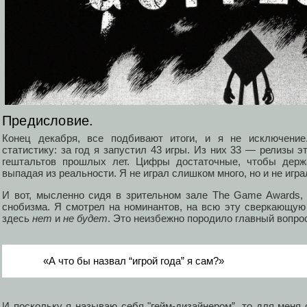
Предисловие.
Конец декабря, все подбивают итоги, и я не исключени
статистику: за год я запустил 43 игры. Из них 33 — релизы э
гештальтов прошлых лет. Цифры достаточные, чтобы держа
выпадая из реальности. Я не играл слишком много, но и не игр
И вот, мысленно сидя в зрительном зале The Game Awards,
снобизма. Я смотрел на номинантов, на всю эту сверкающую
здесь
нет
и
не будет
. Это неизбежно породило главный вопро
«А что бы назвал “игрой года” я сам?»
И поскольку я называю себя "гейм-дизайнером”, то для меня 