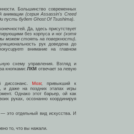
нности. Большинство современных
ой анимации
(серия Assassin's Creed
и пусть будет Ghost Of Tsushima)
.
конечностей. Да, здесь присутствует
итирующими без корпуса и ног
(хотя
 мы можем стоять на поверхности)
.
ункциональность рук доведена до
окусирует
внимание на главном
ьную схему управления. Взгляд и
 за кнопками:
ЛКМ
отвечает за левую
й диссонанс.
Мозг
, привыкший к
, и даже на поздних этапах игры
омент. Однако этот барьер, ой как
оих руках, осознанно координируя
 — это отдельный вид искусства. И
вно то, что вы нажали.