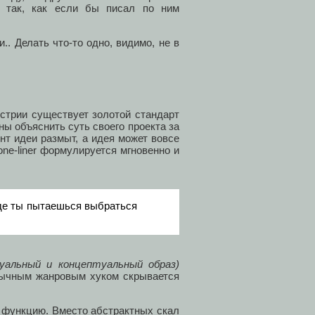
и так, как если бы писал по ним
.. Делать что-то одно, видимо, не в
устрии существует золотой стандарт
ны объяснить суть своего проекта за
ент идеи размыт, а идея может вовсе
one-liner формулируется мгновенно и
де ты пытаешься выбраться
зуальный и концептуальный образ)
ивычным жанровым хуком скрывается
 функцию. Вместо абстрактных скал