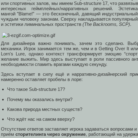
или спортивных залов, мы имеем Sub-structure 17, что развязы
интересных геймплейных/нарративных решений. Эстети
мангой ”Blame!” — это бесконечный, давящий индустриальный
чуждым человеку законам. Сверху накладывается популярный 
и эстетики лиминальных пространств
(The Backrooms, SCP)
.
Для дизайнера важно понимать, зачем это сделано. Выб
механики. Игрок занимается тем же, чем и в Getting Over It или
Lorn's Lure, однако контекст трансформирует эмоцию “спор
желание выжить. Мир здесь выступает в роли пассивного ант
необходимости спамить врагами каждую секунду.
Здесь вступает в силу ещё и нарративно-дизайнерский п
намеренно оставляет пробелы в лоре:
Что такое Sub-structure 17?
Почему мы оказались внутри?
Какова природа местных существ?
Что ждёт нас на самом вверху?
Отсутствие ответов заставляет игрока задаваться вопросами и
приём
сторителинга через окружение
, работающий на удержа