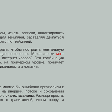
ам, искать записки, анализировать
для геймплея, заставляя двигаться
репляют геймплей.
разы, чтобы построить ментальную
ующие референсы. Механически
мозг
"интернет-хоррор". Эта комбинация
у, на примерном уровне, понимает
икальности и новизны.
ое многие бы ошибочно причислили к
 на инерции, потоке и сохранении
о с
скалолазанием
. Разница проста:
ся с гравитацией, ищем опору и