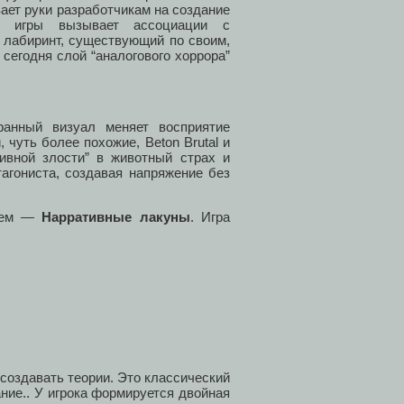
вает руки разработчикам на создание
ка игры вызывает ассоциации с
 лабиринт, существующий по своим,
сегодня слой “аналогового хоррора”
ранный визуал меняет восприятие
, чуть более похожие, Beton Brutal и
тивной злости” в животный страх и
агониста, создавая напряжение без
рием —
Нарративные лакуны
. Игра
 создавать теории. Это классический
ние.. У игрока формируется двойная