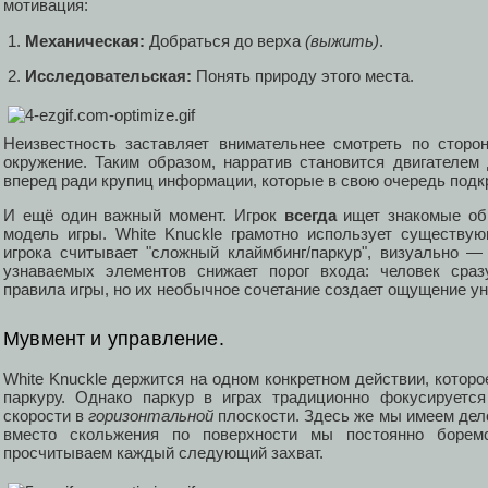
мотивация:
Механическая:
Добраться до верха
(выжить)
.
Исследовательская:
Понять природу этого места.
Неизвестность заставляет внимательнее смотреть по сторон
окружение. Таким образом, нарратив становится двигателем 
вперед ради крупиц информации, которые в свою очередь подк
И ещё один важный момент. Игрок
всегда
ищет знакомые об
модель игры. White Knuckle грамотно использует существ
игрока считывает "сложный клаймбинг/паркур", визуально — 
узнаваемых элементов снижает порог входа: человек сраз
правила игры, но их необычное сочетание создает ощущение ун
Мувмент и управление.
White Knuckle держится на одном конкретном действии, котор
паркуру. Однако паркур в играх традиционно фокусируется
скорости в
горизонтальной
плоскости. Здесь же мы имеем дел
вместо скольжения по поверхности мы постоянно борем
просчитываем каждый следующий захват.