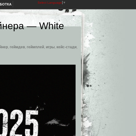
Select Language
▼
АБОТКА
йнера — White
йнер
,
геймдев
,
геймплей
,
игры
,
кейс-стади
,