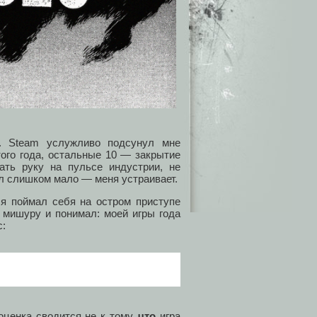
е. Steam услужливо подсунул мне
того года, остальные 10 — закрытие
ть руку на пульсе индустрии, не
ал слишком мало — меня устраивает.
 я поймал себя на остром приступе
 мишуру и понимал: моей игры года
с:
оценка сводится не к тому,
что
игра