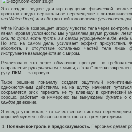
Это создает редкое для игр ощущение физической вовлече
проектов сводят вертикальное перемещение к автоматическ
или Watch Dogs)
или абстрактной головоломке
(условности рад
White Knuckle возвращает игроку чувство тела через контроль 
явная игровая условность: мы управляем двумя руками, лев
они, по сути, есть пусть и в самом упрощенном виде, ведь
Но это, на самом деле, усиливает эффект присутствия. Ф
абсолюта, и отсутствие остальных частей тела лишь
ф
инструменте взаимодействия с миром.
Реализовано это через обманчиво простую, но требовател
направление рук
привязаны
к мыши, а “хват” жестко закреплен
руку,
ПКМ
— за правую.
Такое решение поначалу создает ощутимый когнитивны
однокнопочным действиям, на на шутку начинает путаться
сохраняется риск пережать не ту клавишу в критический м
хорошо, работает на иммерсию: вы вынуждены
думать
о св
каждое
движение.
Я всегда утверждал, что качественная система перемещения
хороший мувмент обязан соответствовать трем критериям:
Полный контроль и предсказуемость.
Персонаж делает ро