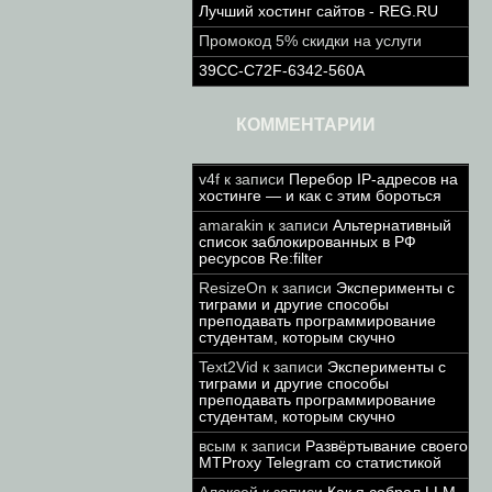
Лучший хостинг сайтов - REG.RU
Промокод 5% скидки на услуги
39CC-C72F-6342-560A
КОММЕНТАРИИ
v4f
к записи
Перебор IP-адресов на
хостинге — и как с этим бороться
amarakin
к записи
Альтернативный
список заблокированных в РФ
ресурсов Re:filter
ResizeOn
к записи
Эксперименты с
тиграми и другие способы
преподавать программирование
студентам, которым скучно
Text2Vid
к записи
Эксперименты с
тиграми и другие способы
преподавать программирование
студентам, которым скучно
всым
к записи
Развёртывание своего
MTProxy Telegram со статистикой