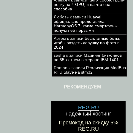
Алексей
к записи
Как я собрал LLM-
печку на 4 GPU, и на что она
способна
Любовь
к записи
Huawei
официально представила
HarmonyOS 7: какие смартфоны
получат её первыми
Артем
к записи
Бесплатные боты,
чтобы раздеть девушку по фото в
2024
sasha
к записи
Майнинг биткоинов
на 55-летнем ветеране IBM 1401
Roman
к записи
Реализация ModBus
RTU Slave на stm32
РЕКОМЕНДУЕМ
REG.RU
надежный хостинг
Промокод на скидку 5%
REG.RU