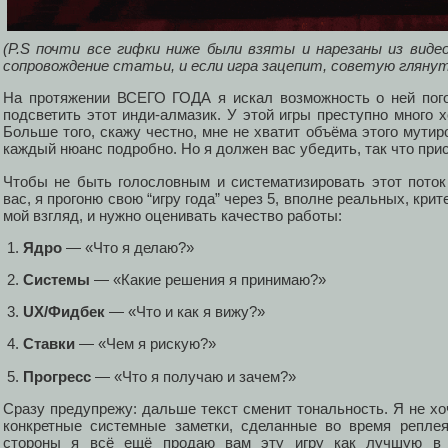
(P.S почти все гифки ниже были взяты и нарезаны из виде
сопровождение статьи, и если игра зацепит, советую глянуть
На протяжении ВСЕГО ГОДА я искал возможность о ней пого
подсветить этот инди-алмазик. У этой игры преступно много х
Больше того, скажу честно, мне не хватит объёма этого мути
каждый нюанс подробно. Но я должен вас убедить, так что прис
Чтобы не быть голословным и систематизировать этот пото
вас, я прогоню свою “игру года” через 5, вполне реальных, крит
мой взгляд, и нужно оценивать качество работы:
Ядро
— «Что я делаю?»
Системы
— «Какие решения я принимаю?»
UX/Фидбек
— «Что и как я вижу?»
Ставки
— «Чем я рискую?»
Прогресс
— «Что я получаю и зачем?»
Сразу предупрежу: дальше текст сменит тональность. Я не хо
конкретные системные заметки, сделанные во время реплея
стороны я всё ещё продаю вам эту игру как лучшую в 