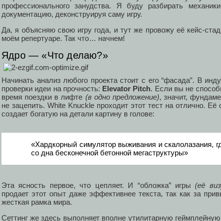
профессионального занудства. Я буду разбирать механик
документацию, деконструируя саму игру.
Да, я объясняю свою игру года, и тут же провожу её кейс-стади
моём репертуаре. Так что… начнем!
Ядро — «Что делаю?»
Начинать анализ любого проекта стоит с его “фасада”. В инд
проверки идеи на прочность:
Elevator Pitch
. Если вы не способ
время поездки в лифте
(в одно предложение)
, значит, фундам
не зацепить. White Knuckle проходит этот тест на отлично. Её 
создает богатую на детали картину в голове:
«Хардкорный симулятор выживания и скалолазания, г
со дна бесконечной бетонной мегаструктуры»
Эта ясность первое, что цепляет. И “обложка” игры
(её ви
продает этот опыт даже эффективнее текста, так как за пр
жесткая рамка мира.
Сеттинг же здесь выполняет вполне утилитарную геймплейную