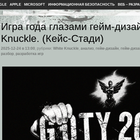
GLE
APPLE
MICROSOFT
ИНФОРМАЦИОННАЯ БЕЗОПАСНОСТЬ
ВЕБ – РАЗР
Игра года глазами гейм-диза
Knuckle. (Кейс-Стади)
2025-12-24
в 13:00
, рубрики:
White Knuckle
,
анализ
,
гейм-дизайн
,
гейм-диза
разбор
,
разработка игр