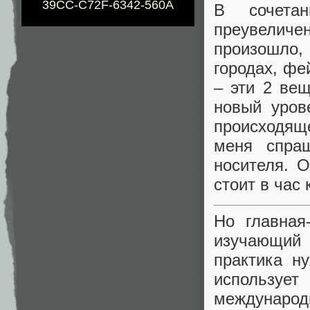
39CC-C72F-6342-560A
В сочета
преувеличе
произошло,
городах, фе
– эти 2 ве
новый уров
происходяще
меня спраш
носителя. 
стоит в час
Но главная
изучающий
практика н
используе
междунаро