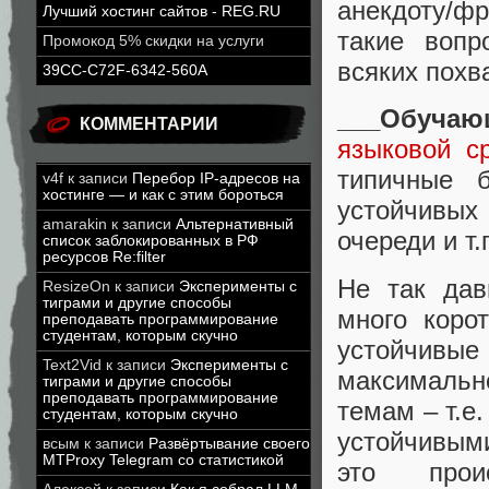
анекдоту/ф
Лучший хостинг сайтов - REG.RU
такие вопр
Промокод 5% скидки на услуги
всяких похв
39CC-C72F-6342-560A
___Обуча
КОММЕНТАРИИ
языковой с
типичные 
v4f
к записи
Перебор IP-адресов на
хостинге — и как с этим бороться
устойчивых
amarakin
к записи
Альтернативный
очереди и т.
список заблокированных в РФ
ресурсов Re:filter
Не так дав
ResizeOn
к записи
Эксперименты с
тиграми и другие способы
много коро
преподавать программирование
студентам, которым скучно
устойчивы
Text2Vid
к записи
Эксперименты с
максимальн
тиграми и другие способы
преподавать программирование
темам – т.е
студентам, которым скучно
устойчивыми
всым
к записи
Развёртывание своего
MTProxy Telegram со статистикой
это прои