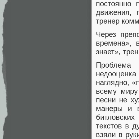
постоянно 
движения, 
тренер комм
Через преп
времена», 
знает», тре
Проблема
недооценка
наглядно, «
всему миру
песни не ху
манеры и 
битловски
текстов в ду
взяли в рук