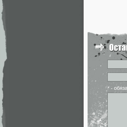
* - обя