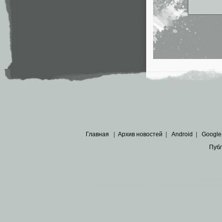
Главная
|
Архив новостей
|
Android
|
Google
Пуб
Все пра
Основными материалами сайта являются
архивные ко