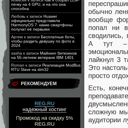
Алексей
к записи
Как я собрал LLM-
переспрашив
печку на 4 GPU, и на что она
способна
обычно лен
Любовь
к записи
Huawei
вообще фор
официально представила
HarmonyOS 7: какие смартфоны
попал ни в
получат её первыми
сводились, 
Артем
к записи
Бесплатные боты,
чтобы раздеть девушку по фото в
А тут – м
2024
эмоциональн
sasha
к записи
Майнинг биткоинов
на 55-летнем ветеране IBM 1401
лайкнул 3 т
Roman
к записи
Реализация ModBus
Это настоль
RTU Slave на stm32
просто отдох
РЕКОМЕНДУЕМ
Есть, коне
препода
двусмыслен
REG.RU
надежный хостинг
сложную мы
Промокод на скидку 5%
аудитории л
REG.RU