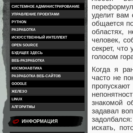
переформули
СИСТЕМНОЕ АДМИНИСТРИРОВАНИЕ
уделит вам 
УПРАВЛЕНИЕ ПРОЕКТАМИ
общается по
PYTHON
областях, 
РАЗРАБОТКА
ИСКУССТВЕННЫЙ ИНТЕЛЛЕКТ
человек, со
OPEN SOURCE
секрет, что
БУДУЩЕЕ ЗДЕСЬ
голосом гор
ВЕБ-РАЗРАБОТКА
Когда я ра
КОСМОНАВТИКА
часто не по
РАЗРАБОТКА ВЕБ-САЙТОВ
GOOGLE
пропуска
ЖЕЛЕЗО
непонятно
LINUX
знакомой о
АЛГОРИТМЫ
задавал воп
задолбался
ИНФОРМАЦИЯ
искать, пот