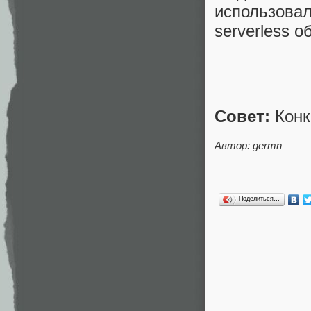
использов
serverless о
Совет:
Конк
Автор: germn
Поделиться…