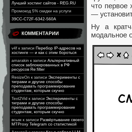
Лучший хостинг сайтов - REG.RU
что первое 
Промокод 5% скидки на услуги
— установи
39CC-C72F-6342-560A
Ну а кратч
КОММЕНТАРИИ
модальное о
v4f
к записи
Перебор IP-адресов на
хостинге — и как с этим бороться
amarakin
к записи
Альтернативный
список заблокированных в РФ
ресурсов Re:filter
ResizeOn
к записи
Эксперименты с
тиграми и другие способы
преподавать программирование
студентам, которым скучно
Text2Vid
к записи
Эксперименты с
тиграми и другие способы
преподавать программирование
студентам, которым скучно
всым
к записи
Развёртывание своего
MTProxy Telegram со статистикой