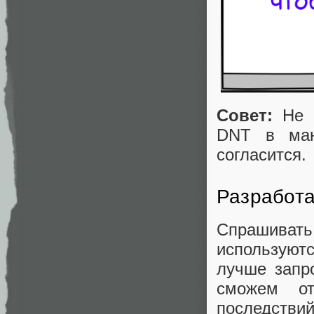
Совет:
Не с
DNT в ман
согласится.
Разработа
Спрашивать
используют
лучше запр
сможем от
последствий