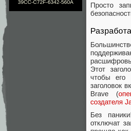
39CC-C72F-6342-560A
Просто за
безопасност
Разработа
Большинс
поддерж
расшифровы
Этот заголо
чтобы его 
заголовок в
Brave (
оп
создателя J
Без паники
отключат за