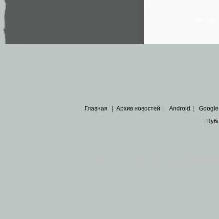
Current ye@
Главная
|
Архив новостей
|
Android
|
Google
Пуб
Все пра
Основными материалами сайта являются
архивные ко