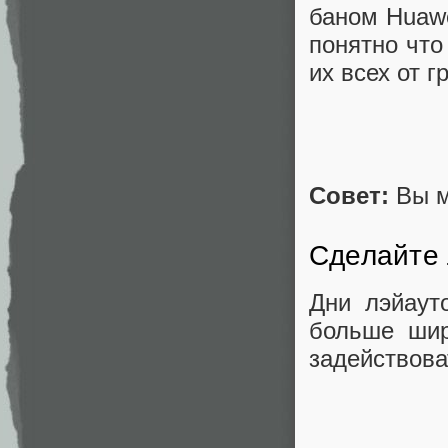
баном Huaw
понятно что
их всех от 
Совет:
Вы м
Сделайте 
Дни лэйаут
больше шир
задействова