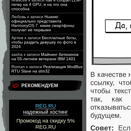
Алексей
к записи
Как я собрал LLM-
печку на 4 GPU, и на что она
способна
Любовь
к записи
Huawei
официально представила
HarmonyOS 7: какие смартфоны
получат её первыми
Артем
к записи
Бесплатные боты,
чтобы раздеть девушку по фото в
2024
sasha
к записи
Майнинг биткоинов
на 55-летнем ветеране IBM 1401
Roman
к записи
Реализация ModBus
RTU Slave на stm32
В качестве 
ссылку, чт
РЕКОМЕНДУЕМ
чтобы текс
так, как 
REG.RU
отказывать
надежный хостинг
будущем.
Промокод на скидку 5%
Совет:
Если
REG.RU