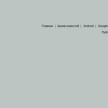
Главная
|
Архив новостей
|
Android
|
Google
Пуб
Все пра
Основными материалами сайта являются
архивные ко