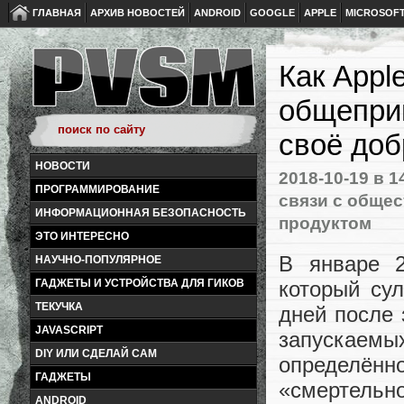
ГЛАВНАЯ
АРХИВ НОВОСТЕЙ
ANDROID
GOOGLE
APPLE
MICROSOF
Как Appl
общепри
своё доб
НОВОСТИ
2018-10-19
в 1
ПРОГРАММИРОВАНИЕ
связи с обще
ИНФОРМАЦИОННАЯ БЕЗОПАСНОСТЬ
продуктом
ЭТО ИНТЕРЕСНО
В январе 2
НАУЧНО-ПОПУЛЯРНОЕ
который сул
ГАДЖЕТЫ И УСТРОЙСТВА ДЛЯ ГИКОВ
ТЕКУЧКА
дней после 
JAVASCRIPT
запускаемых
DIY ИЛИ СДЕЛАЙ САМ
определён
ГАДЖЕТЫ
«смертельн
ANDROID