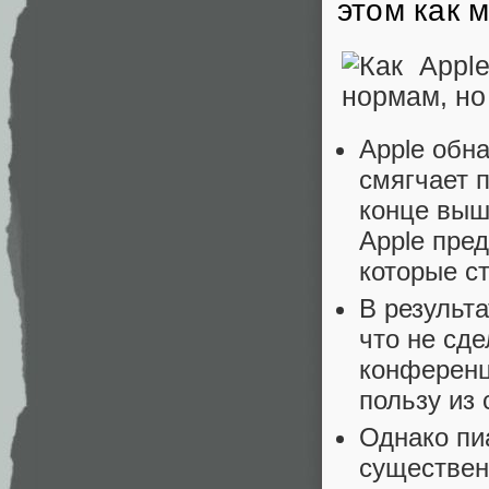
этом как 
Apple обна
смягчает 
конце выш
Apple пре
которые с
В результа
что не сде
конференц
пользу из 
Однако пи
существен