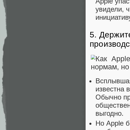
Apple упас
увидели, ч
инициативу
5. Держит
производс
Всплывшая
известна 
Обычно пр
обществен
выгодно.
Но Apple 