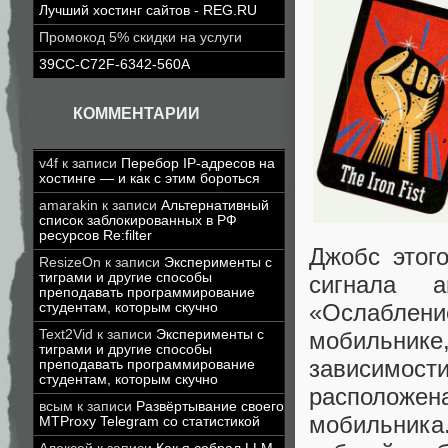
Лучший хостинг сайтов - REG.RU
Промокод 5% скидки на услуги
39CC-C72F-6342-560A
КОММЕНТАРИИ
v4f
к записи
Перебор IP-адресов на
хостинге — и как с этим бороться
amarakin
к записи
Альтернативный
список заблокированных в РФ
ресурсов Re:filter
Джобс этог
ResizeOn
к записи
Эксперименты с
тиграми и другие способы
сигнала 
преподавать программирование
«Ослаблени
студентам, которым скучно
мобильнике,
Text2Vid
к записи
Эксперименты с
тиграми и другие способы
зависимости
преподавать программирование
студентам, которым скучно
расположе
всым
к записи
Развёртывание своего
мобильника.
MTProxy Telegram со статистикой