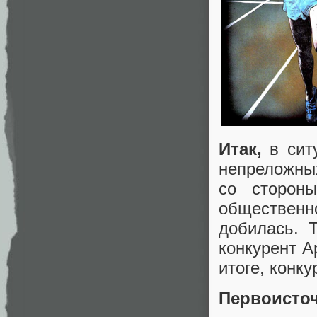
Итак,
в ситу
непреложны
со сторон
общественн
добилась. 
конкурент A
итоге, конк
Первоисто