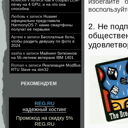
избегайте 
Алексей
к записи
Как я собрал LLM-
печку на 4 GPU, и на что она
воспользуйт
способна
Любовь
к записи
Huawei
официально представила
2. Не под
HarmonyOS 7: какие смартфоны
получат её первыми
обществен
Артем
к записи
Бесплатные боты,
чтобы раздеть девушку по фото в
удовлетво
2024
sasha
к записи
Майнинг биткоинов
на 55-летнем ветеране IBM 1401
Roman
к записи
Реализация ModBus
RTU Slave на stm32
РЕКОМЕНДУЕМ
REG.RU
надежный хостинг
Промокод на скидку 5%
REG.RU