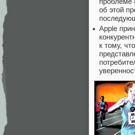
проблеме 
об этой п
последующ
Apple прин
конкурент
к тому, чт
представле
потребите
уверенност