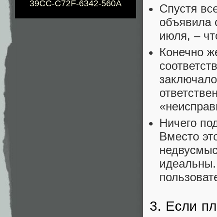
39CC-C72F-6342-560A
Спустя все
объявила 
июля, – ч
Конечно ж
соответст
заключалос
ответстве
«неисправ
Ничего по
Вместо это
недвусмыс
идеальны.
пользоват
3. Если п