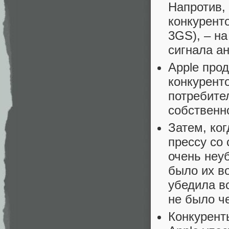
Напротив,
конкурент
3GS), – н
сигнала а
Apple про
конкурент
потребите
собственн
Затем, ко
прессу со
очень неуб
было их в
убедила вс
не было ч
Конкурент