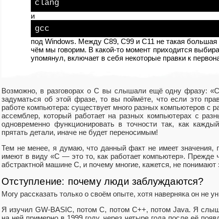
clang
и
gcc
под Windows. Между C89, C99 и C11 не такая большая 
чём мы говорим. В какой-то момент приходится выбира
упомянул, включает в себя некоторые правки к перво
Возможно, в разговорах о C вы слышали ещё одну фразу: «
задуматься об этой фразе, то вы поймёте, что если это пра
работе компьютера: существует много разных компьютеров с ра
ассемблер, который работает на разных компьютерах с разн
одновременно функционировать в точности так, как кажды
прятать детали, иначе не будет переносимым!
Тем не менее, я думаю, что данный факт не имеет значения,
имеют в виду «C — это то, как работает компьютер». Прежде ч
абстрактной машине C, и почему многие, кажется, не понимают 
Отступление: почему люди заблуждаются?
Могу рассказать только о своём опыте, хотя наверняка он не ун
Я изучил GW-BASIC, потом С, потом С++, потом Java. Я слыша
на ней примерно в 1999 году, через четыре года после её появ