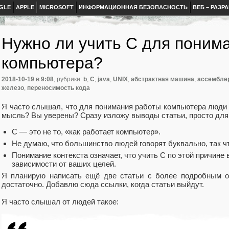
GLE
APPLE
MICROSOFT
ИНФОРМАЦИОННАЯ БЕЗОПАСНОСТЬ
ВЕБ – РАЗР
Нужно ли учить C для поним
компьютера?
2018-10-19
в 9:08
, рубрики:
b
,
C
,
java
,
UNIX
,
абстрактная машина
,
ассембле
железо
,
переносимость кода
Я часто слышал, что для понимания работы компьютера люди 
мысль? Вы уверены? Сразу изложу выводы статьи, просто для
C — это не то, «как работает компьютер».
Не думаю, что большинство людей говорят буквально, так чт
Понимание контекста означает, что учить С по этой причине
зависимости от ваших целей.
Я планирую написать ещё две статьи с более подробным о
достаточно. Добавлю сюда ссылки, когда статьи выйдут.
Я часто слышал от людей такое: