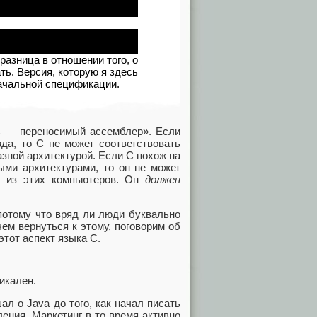
разница в отношении того, о
ть. Версия, которую я здесь
начальной спецификации.
C — переносимый ассемблер». Если
вда, то C не может соответствовать
зной архитектурой. Если C похож на
ыми архитектурами, то он не может
й из этих компьютеров. Он
должен
 потому что вряд ли люди буквально
ем вернуться к этому, поговорим об
этот аспект языка C.
икален.
л о Java до того, как начал писать
ления. Маркетинг в то время активно