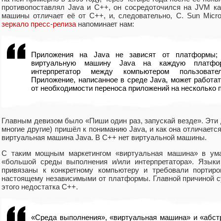
противопоставлял Java и C++, он сосредоточился на JVM ка
машины отличает её от C++, и, следовательно, C. Sun Micr
зеркало пресс-релиза
напоминает нам:
Приложения на Java не зависят от платформы;
виртуальную машину Java на каждую платфор
интерпретатор между компьютером пользовате
Приложение, написанное в среде Java, может работа
от необходимости переноса приложений на несколько 
Главным девизом было «Пиши один раз, запускай везде». Эти д
многие другие) пришёл к пониманию Java, и как она отличается
виртуальная машина Java. В C++ нет виртуальной машины.
С таким мощным маркетингом «виртуальная машина» в ум
«большой среды выполнения и/или интерпретатора». Язык
привязаны к конкретному компьютеру и требовали портиро
настоящему независимыми от платформы. Главной причиной 
этого недостатка C++.
«Среда выполнения», «виртуальная машина» и «абс