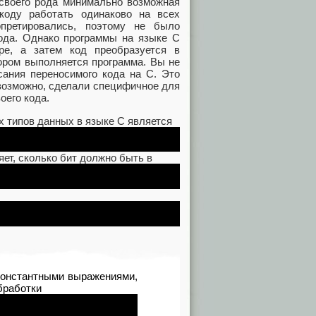
 своего рода минимально возможная
коду работать одинаково на всех
претировались, поэтому не было
года. Однако программы на языке C
е, а затем код преобразуется в
ором выполняется программа. Вы не
сания переносимого кода на С. Это
 возможно, сделали специфичное для
оего кода.
 типов данных в языке C является
яет, сколько бит должно быть в
константными выражениями,
бработки