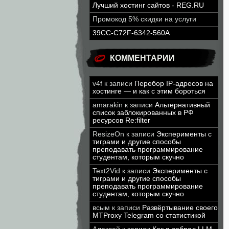
Лучший хостинг сайтов - REG.RU
Промокод 5% скидки на услуги
39CC-C72F-6342-560A
КОММЕНТАРИИ
v4f
к записи
Перебор IP-адресов на
хостинге — и как с этим бороться
amarakin
к записи
Альтернативный
список заблокированных в РФ
ресурсов Re:filter
ResizeOn
к записи
Эксперименты с
тиграми и другие способы
преподавать программирование
студентам, которым скучно
Text2Vid
к записи
Эксперименты с
тиграми и другие способы
преподавать программирование
студентам, которым скучно
всым
к записи
Развёртывание своего
MTProxy Telegram со статистикой