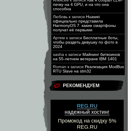
Алексей
к записи
Как я собрал LLM-
печку на 4 GPU, и на что она
способна
Любовь
к записи
Huawei
официально представила
HarmonyOS 7: какие смартфоны
получат её первыми
Артем
к записи
Бесплатные боты,
чтобы раздеть девушку по фото в
2024
sasha
к записи
Майнинг биткоинов
на 55-летнем ветеране IBM 1401
Roman
к записи
Реализация ModBus
RTU Slave на stm32
РЕКОМЕНДУЕМ
REG.RU
надежный хостинг
Промокод на скидку 5%
REG.RU