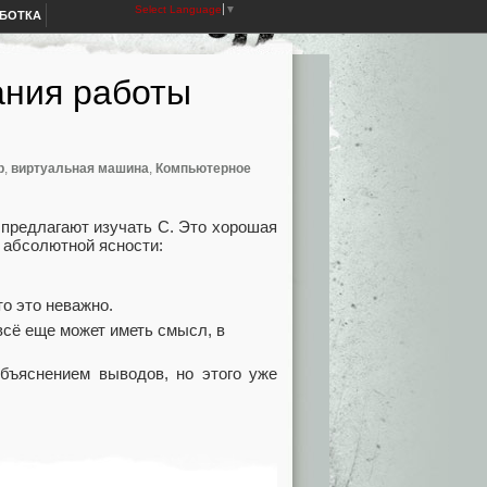
Select Language
▼
АБОТКА
ания работы
р
,
виртуальная машина
,
Компьютерное
предлагают изучать C. Это хорошая
 абсолютной ясности:
о это неважно.
 всё еще может иметь смысл, в
бъяснением выводов, но этого уже