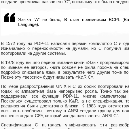
создали преемника, назвав его "C", поскольку это была следу
Языка "A" не было; B стал преемником BCPL (Ba
Language).
В 1972 году на PDP-11 написали первый компилятор C и од
Изначально о переносимости не думали, но C получил изв
портировали на другие системы.
В 1978 году вышло первое издание книги «Язык программиров
по именам её авторов, книга совсем не была похожа на спе
подробно описывала язык, в результате чего другие тоже п
Позже эту «версию» будут называть «K&R C».
По мере распространения UNIX и C их обоих портировали на
годах их аппаратная база непрерывно росла. Точно так же
поддерживал все функции PDP-11, многие компиляторы 
Поскольку существовал только K&R, а не спецификация, т
расширения были достаточно близки. К 1983 году отсутстви
вызывать проблемы, поэтому в ANSI создали группу для под
вышел стандарт C89, который иногда называется "ANSI C".
Спецификация C пыталась унифицировать эти разнообр