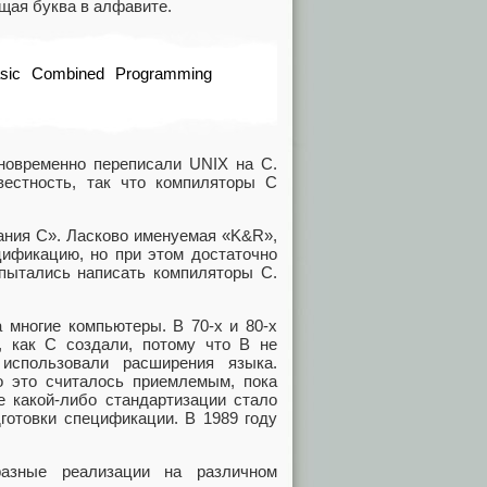
ющая буква в алфавите.
sic Combined Programming
новременно переписали UNIX на C.
естность, так что компиляторы C
ания С». Ласково именуемая «K&R»,
цификацию, но при этом достаточно
опытались написать компиляторы С.
 многие компьютеры. В 70-х и 80-х
, как C создали, потому что B не
использовали расширения языка.
о это считалось приемлемым, пока
е какой-либо стандартизации стало
готовки спецификации. В 1989 году
азные реализации на различном