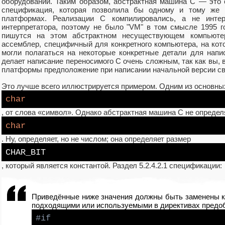
оборудовании. Таким образом, абстрактная машина C — это
спецификация, которая позволила бы одному и тому же 
платформах. Реализации C компилировались, а не интер
интерпретатора, поэтому не было "VM" в том смысле 1995 
пишутся на этом абстрактном несуществующем компьютер
ассемблер, специфичный для конкретного компьютера, на кот
могли полагаться на некоторые конкретные детали для напи
делает написание переносимого C очень сложным, так как вы,
платформы предположение при написании начальной версии св
Это лучше всего иллюстрируется примером. Одним из основных
char
, от слова «символ». Однако абстрактная машина C не определ
char
. Ну, определяет, но не числом; она определяет размер
CHAR_BIT
, который является константой. Раздел 5.2.4.2.1 спецификации:
Приведённые ниже значения должны быть заменены 
подходящими или используемыми в директивах предо
#
if