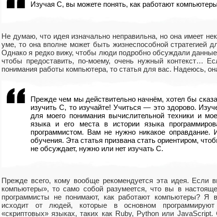
Изучая C, вы можете понять, как работают компьютеры
Не думаю, что идея изначально неправильна, но она имеет нек
уме, то она вполне может быть жизнеспособной стратегией д
Однако я редко вижу, чтобы люди подробно обсуждали данные 
чтобы предоставить, по-моему, очень нужный контекст… Е
понимания работы компьютера, то статья для вас. Надеюсь, он
Прежде чем мы действительно начнём, хотел бы сказат
изучить C, то изучайте! Учиться — это здорово. Изу
для моего понимания вычислительной техники и мое
языка и его места в истории языка программиро
программистом. Вам не нужно никакое оправдание. 
обучения. Эта статья призвана стать ориентиром, чтоб
не обсуждает, нужно или нет изучать С.
Прежде всего, кому вообще рекомендуется эта идея. Если в
компьютеры», то само собой разумеется, что вы в настояще
программисты не понимают, как работают компьютеры? Я в
исходит от людей, которые в основном программируют
«скриптовых» языках, таких как Ruby, Python или JavaScript.