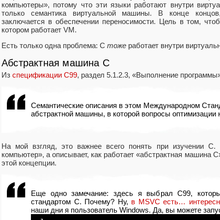
компьютеры», потому что эти языки работают внутри вирту
только семантика виртуальной машины. В конце концо
заключается в обеспечении переносимости. Цель в том, чтоб
котором работает VM.
Есть только одна проблема: C
тоже
работает внутри виртуаль
Абстрактная машина C
Из
спецификации C99
, раздел 5.1.2.3, «Выполнение программы»
Семантические описания в этом Международном Стан
абстрактной машины, в которой вопросы оптимизации 
На мой взгляд, это важнее всего понять при изучении C. 
компьютер», а описывает, как работает «абстрактная машина C
этой концепции.
Еще одно замечание: здесь я выбрал C99, котор
стандартом C. Почему? Ну,
в MSVC есть… интересн
наши дни я пользователь Windows. Да, вы можете запу