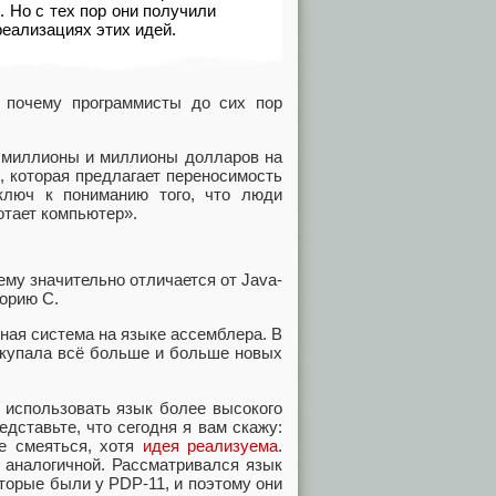
. Но с тех пор они получили
реализациях этих идей.
, почему программисты до сих пор
ь миллионы и миллионы долларов на
, которая предлагает переносимость
ключ к пониманию того, что люди
отает компьютер».
ему значительно отличается от Java-
торию С.
нная система на языке ассемблера. В
покупала всё больше и больше новых
 использовать язык более высокого
дставьте, что сегодня я вам скажу:
е смеяться, хотя
идея реализуема
.
 аналогичной. Рассматривался язык
торые были у PDP-11, и поэтому они