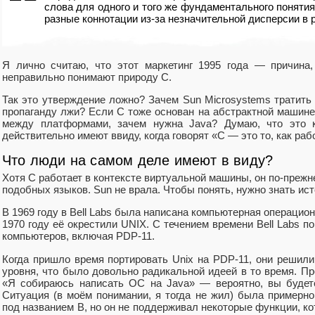
слова для одного и того же фундаментального понятия
разные коннотации из-за незначительной дисперсии в 
Я лично считаю, что этот маркетинг 1995 года — причина
неправильно понимают природу C.
Так это утверждение ложно? Зачем Sun Microsystems тратит
пропаганду лжи? Если C тоже основан на абстрактной машине
между платформами, зачем нужна Java? Думаю, что это 
действительно имеют ввиду, когда говорят «С — это то, как раб
Что люди на самом деле имеют в виду?
Хотя C работает в контексте виртуальной машины, он по-прежн
подобных языков. Sun не врала. Чтобы понять, нужно знать ис
В 1969 году в Bell Labs была написана компьютерная операцио
1970 году её окрестили UNIX. С течением времени Bell Labs 
компьютеров, включая PDP-11.
Когда пришло время портировать Unix на PDP-11, они решили
уровня, что было довольно радикальной идеей в то время. Пре
«Я собираюсь написать ОС на Java» — вероятно, вы будет
Ситуация (в моём понимании, я тогда не жил) была примерно
под названием B, но он не поддерживал некоторые функции, ко