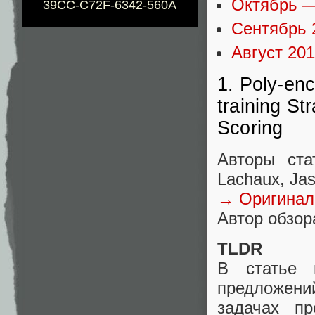
Октябрь —
39CC-C72F-6342-560A
Сентябрь 
Август 20
1. Poly-en
training St
Scoring
Авторы ста
Lachaux, Ja
→ Оригинал
Автор обзора
TLDR
В статье 
предложений
задачах пр