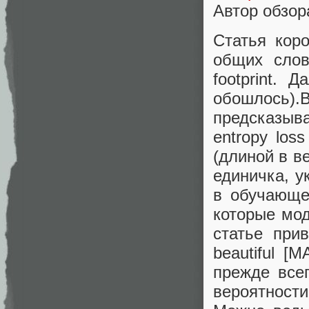
Автор обзор
Статья коро
общих слов
footprint.
обошлось).В
предсказыва
entropy los
(длиной в в
единичка, 
в обучающей
которые мод
статье прив
beautiful [
прежде всег
вероятности 