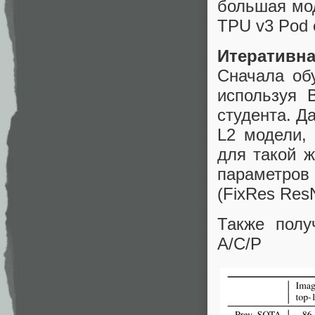
большая мод
TPU v3 Pod 
Итеративна
Сначала обу
используя 
студента. Д
L2 модели,
для такой ж
параметро
(FixRes Res
Также пол
A/C/P