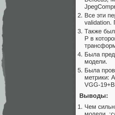
JpegCompre
Все эти п
validation
Также был
P в котор
трансформ
Была пред
модели.
Была пров
метрики: A
VGG-19+BN
Выводы:
Чем сильн
модели. :c