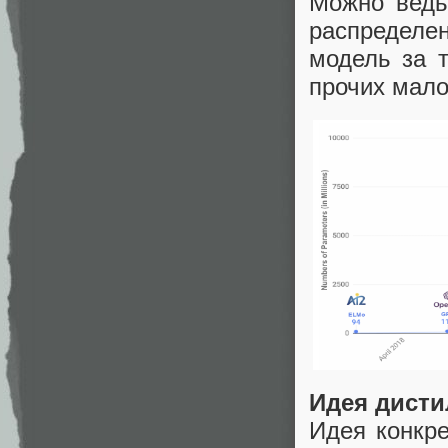
Можно ведь
распределе
модель за т
прочих мало
Идея дист
Идея конкре