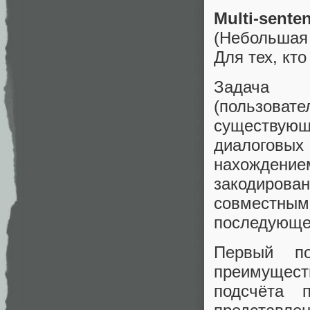
Multi-sente
(Небольшая
Для тех, кт
Задача о
(пользова
существую
диалоговых 
нахождени
закодирован
совместным 
последующе
Первый по
преимуществ
подсчёта 