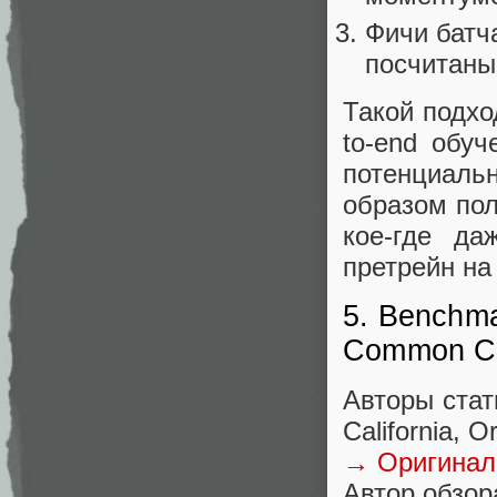
Фичи батч
посчитаны
Такой подхо
to-end обуч
потенциальн
образом пол
кое-где да
претрейн на
5. Benchma
Common Cor
Авторы стать
California, O
→ Оригинал
Автор обзор