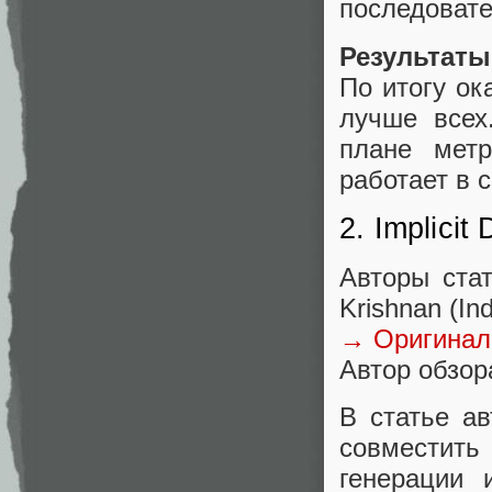
последовате
Результаты
По итогу ок
лучше всех
плане метр
работает в 
2. Implicit
Авторы стат
Krishnan (Ind
→ Оригинал
Автор обзора
В статье ав
совместить
генерации 