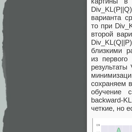
картины в
Div_KL(P||
варианта с
то при Div_K
второй вари
Div_KL(Q||P
близкими р
из первого
результаты 
минимизаци
сохраняем в
обучение с
backward-K
четкие, но е