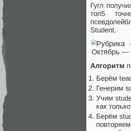
Гугл получ
топ5 точн
псевдолейбл
Student.
Алгоритм
п
Берём tea
Генерим so
Учим stud
как только
Берём stud
повторяем