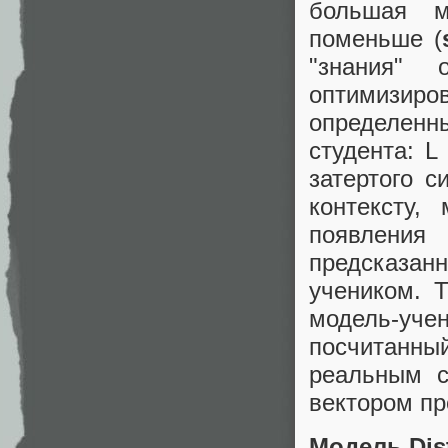
большая м
поменьше (
"знания" 
оптимизирова
определенн
студента: L 
затертого с
контексту,
появления 
предсказан
учеником. Т
модель-уч
посчитанны
реальным с
вектором пр
Модель Dis