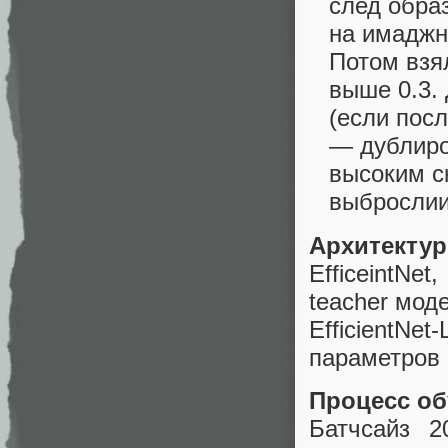
след образ
на имаджне
Потом взя
выше 0.3.
(если пос
— дублиро
высоким с
выброслии
Архитекту
EfficeintNe
teacher мод
EfficientN
параметров 
Процесс об
Батчсайз 2