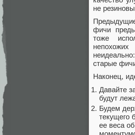
не резиновы
Предыдущие
фичи преды
тоже испо
непохожих
неидеально
старые фичи
Наконец, ид
Давайте з
будут леж
Будем дер
текущего б
ее веса о
моментум