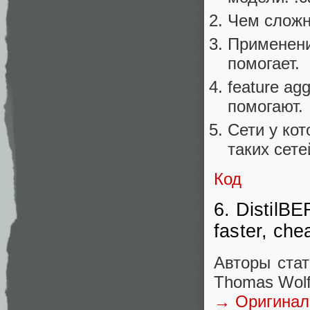
Чем сложн
Применени
помогает.
feature ag
помогают.
Сети у кот
таких сете
Код
6. DistilBE
faster, che
Авторы стат
Thomas Wolf
→ Оригинал