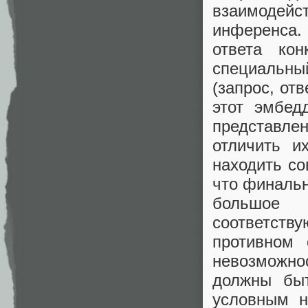
взаимодейс
инференса.
ответа ко
специальны
(запрос, от
этот эмбед
представле
отличить и
находить со
что финальн
большое 
соответст
противном 
невозможнос
должны быт
условным н