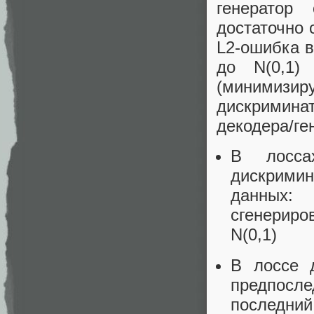
генератор 
достаточно 
L2-ошибка в
до N(0,1) 
(минимизи
дискримин
декодера/ге
В лоссах
дискримин
данных: 
сгенерир
N(0,1)
В лоссе 
предпосл
последн