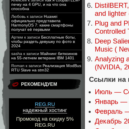
Алексей
к записи
Как я собрал LLM-
DistilBERT,
печку на 4 GPU, и на что она
способна
and lighter
Любовь
к записи
Huawei
официально представила
Plug and P
HarmonyOS 7: какие смартфоны
Controlled
получат её первыми
Артем
к записи
Бесплатные боты,
Deep Salie
чтобы раздеть девушку по фото в
2024
Music ( Ne
sasha
к записи
Майнинг биткоинов
Analyzing 
на 55-летнем ветеране IBM 1401
(NVIDIA, 2
Roman
к записи
Реализация ModBus
RTU Slave на stm32
Ссылки на 
РЕКОМЕНДУЕМ
Июль — С
Январь —
REG.RU
надежный хостинг
Февраль —
Промокод на скидку 5%
Декабрь 2
REG.RU