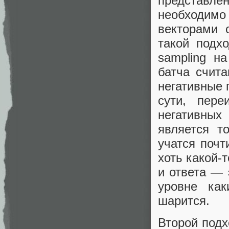
представл
необходимо 
векторами о
такой подх
sampling н
батча счит
негативные 
сути, пере
негативных
является т
учатся почт
хоть какой-
и ответа — 
уровне как
шарится.
Второй подх