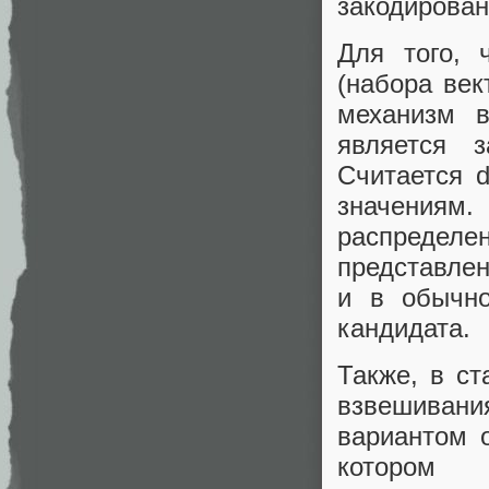
закодирова
Для того, 
(набора век
механизм в
является 
Считается 
значениям.
распределе
представлен
и в обычно
кандидата.
Также, в с
взвешиван
вариантом 
котором