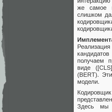
интеракцию
же самое 
слишком да
кодировщ
кодировщика
Имплемент
Реализация 
кандидатов
получаем п
виде ([CLS
(BERT). Эт
модели.
Кодировщи
представле
Здесь мы 