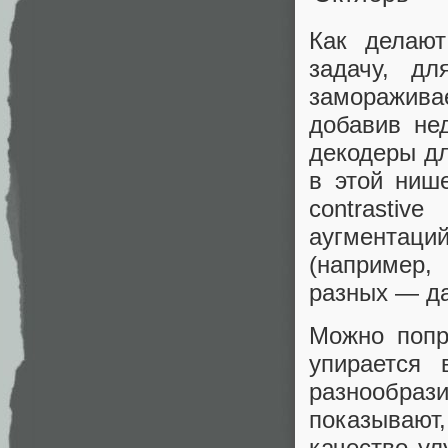
Как делают
задачу, д
заморажив
добавив не
декодеры дл
в этой нише
contrastiv
аугментаци
(например,
разных — да
Можно попро
упирается 
разнообра
показывают
качество ул