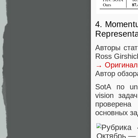
4. Momentu
Representa
Авторы стат
Ross Girshic
→ Оригинал
Автор обзора
SotA по un
vision зада
проверена 
основных зад