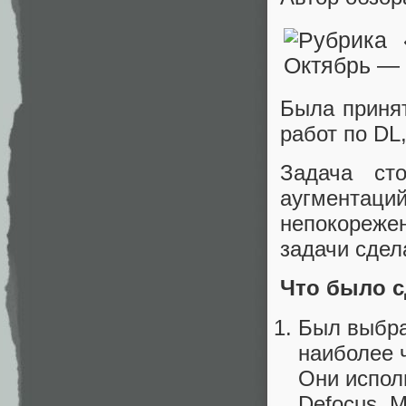
Была принят
работ по DL
Задача ст
аугментаций
непокорежен
задачи сдел
Что было с
Был выбра
наиболее ч
Они испол
Defocus, M