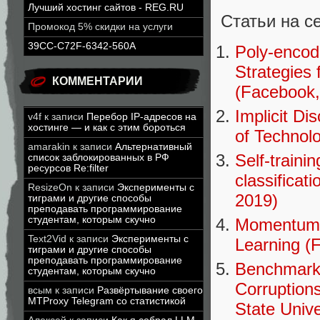
Лучший хостинг сайтов - REG.RU
Статьи на с
Промокод 5% скидки на услуги
39CC-C72F-6342-560A
Poly-encode
Strategies 
КОММЕНТАРИИ
(Facebook,
Implicit Di
v4f
к записи
Перебор IP-адресов на
хостинге — и как с этим бороться
of Technol
amarakin
к записи
Альтернативный
Self-train
список заблокированных в РФ
ресурсов Re:filter
classificat
ResizeOn
к записи
Эксперименты с
2019)
тиграми и другие способы
преподавать программирование
студентам, которым скучно
Momentum C
Text2Vid
к записи
Эксперименты с
Learning (
тиграми и другие способы
преподавать программирование
Benchmark
студентам, которым скучно
Corruptions
всым
к записи
Развёртывание своего
MTProxy Telegram со статистикой
State Unive