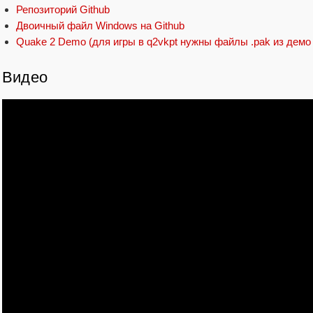
Репозиторий Github
Двоичный файл Windows на Github
Quake 2 Demo (для игры в q2vkpt нужны файлы .pak из демо
Видео