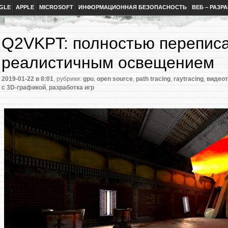
GLE
APPLE
MICROSOFT
ИНФОРМАЦИОННАЯ БЕЗОПАСНОСТЬ
ВЕБ – РАЗР
Q2VKPT: полностью переписа
реалистичным освещением
2019-01-22
в 8:01
, рубрики:
gpu
,
open source
,
path tracing
,
raytracing
,
видеот
с 3D-графикой
,
разработка игр