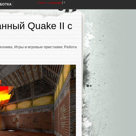
Select Language
▼
АБОТКА
нный Quake II с
ехника
,
Игры и игровые приставки
,
Работа