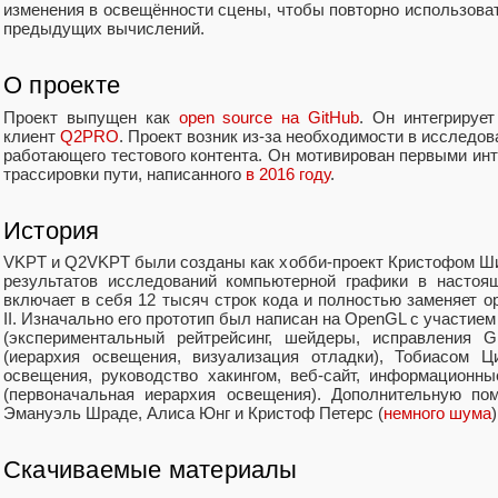
изменения в освещённости сцены, чтобы повторно использова
предыдущих вычислений.
О проекте
Проект выпущен как
open source на GitHub
. Он интегрируе
клиент
Q2PRO
. Проект возник из-за необходимости в исследо
работающего тестового контента. Он мотивирован первыми ин
трассировки пути, написанного
в 2016 году
.
История
VKPT и Q2VKPT были созданы как хобби-проект Кристофом Ш
результатов исследований компьютерной графики в настоя
включает в себя 12 тысяч строк кода и полностью заменяет 
II. Изначально его прототип был написан на OpenGL с участием
(экспериментальный рейтрейсинг, шейдеры, исправления G
(иерархия освещения, визуализация отладки), Тобиасом Ц
освещения, руководство хакингом, веб-сайт, информационн
(первоначальная иерархия освещения). Дополнительную по
Эмануэль Шраде, Алиса Юнг и Кристоф Петерс (
немного шума
)
Скачиваемые материалы