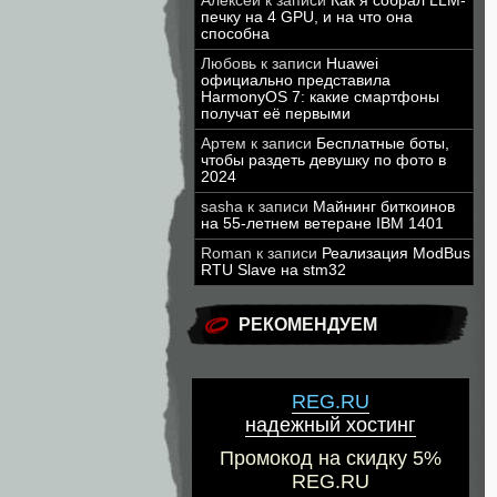
Алексей
к записи
Как я собрал LLM-
печку на 4 GPU, и на что она
способна
Любовь
к записи
Huawei
официально представила
HarmonyOS 7: какие смартфоны
получат её первыми
Артем
к записи
Бесплатные боты,
чтобы раздеть девушку по фото в
2024
sasha
к записи
Майнинг биткоинов
на 55-летнем ветеране IBM 1401
Roman
к записи
Реализация ModBus
RTU Slave на stm32
РЕКОМЕНДУЕМ
REG.RU
надежный хостинг
Промокод на скидку 5%
REG.RU