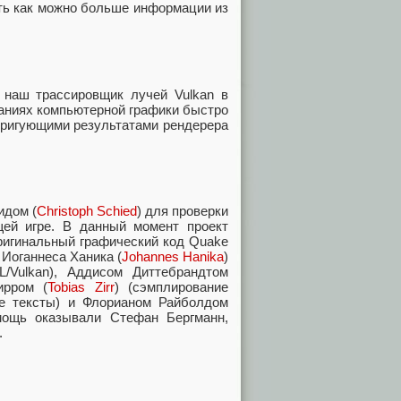
ть как можно больше информации из
т наш трассировщик лучей Vulkan в
ваниях компьютерной графики быстро
тригующими результатами рендерера
идом (
Christoph Schied
) для проверки
щей игре. В данный момент проект
оригинальный графический код Quake
 Иоганнеса Ханика (
Johannes Hanika
)
L/Vulkan), Аддисом Диттебрандтом
ирром (
Tobias Zirr
) (сэмплирование
ые тексты) и Флорианом Райболдом
мощь оказывали Стефан Бергманн,
.