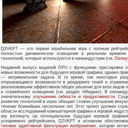
Q2VKPT — это первая играбельная игра с полным рейтрей
полностью динамическое освещение в реальном времен
технологий, которые используются в киноиндустрии (см.
Disney'
Недавний выпуск моделей GPU с функциями трассировки луч
новые возможности для будущего игровой графики, однако пра
— нетривиальная задача. В то время, как некоторые разр
открывающиеся возможности в рендеринге теней и отражен
реализовавшим эффективное общее решение для всех видов пе
и отражённого освещения (см. раздел «Медиа»). В киноинд
значительному
улучшению гибкости и продуктивности
. Сущ
развитие технологий в играх обещает схожее улучшение визуал
течение ближайших нескольких лет. Этот проект должен слу
области исследований компьютерной графики и игровой индустр
игр взглянуть на потенциальное будущее игровой графики
ускоряемого рейтрейсинга, Q2VKPT в основном обеспечива
технике адаптивной фильтрации изображения
, которая инте