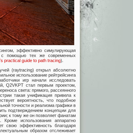
сингом, эффективно симулирующая
и с помощью тех же современных
s practical guide to path tracing
).
ей (raytracing) открыл абсолютно
вильное использование рейтрейсинга
аботчики игр начали исследовать
ий, Q2VKPT стал первым проектом,
реноса света: прямого, рассеянного
устрии такая унификация привела к
ествует вероятность, что подобное
ьной точности и реализма графики в
жить подтверждением концепции для
ии; к тому же он позволяет фанатам
. Кроме использования аппаратно
ет свою эффективность благодаря
ллектуальным образом отслеживает