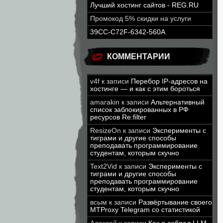
Лучший хостинг сайтов - REG.RU
Промокод 5% скидки на услуги
39CC-C72F-6342-560A
КОММЕНТАРИИ
v4f
к записи
Перебор IP-адресов на
хостинге — и как с этим бороться
amarakin
к записи
Альтернативный
список заблокированных в РФ
ресурсов Re:filter
ResizeOn
к записи
Эксперименты с
тиграми и другие способы
преподавать программирование
студентам, которым скучно
Text2Vid
к записи
Эксперименты с
тиграми и другие способы
преподавать программирование
студентам, которым скучно
всым
к записи
Развёртывание своего
MTProxy Telegram со статистикой