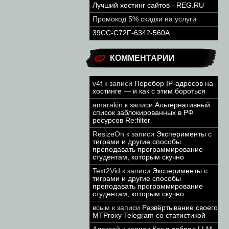
Лучший хостинг сайтов - REG.RU
Промокод 5% скидки на услуги
39CC-C72F-6342-560A
КОММЕНТАРИИ
v4f
к записи
Перебор IP-адресов на
хостинге — и как с этим бороться
amarakin
к записи
Альтернативный
список заблокированных в РФ
ресурсов Re:filter
ResizeOn
к записи
Эксперименты с
тиграми и другие способы
преподавать программирование
студентам, которым скучно
Text2Vid
к записи
Эксперименты с
тиграми и другие способы
преподавать программирование
студентам, которым скучно
всым
к записи
Развёртывание своего
MTProxy Telegram со статистикой