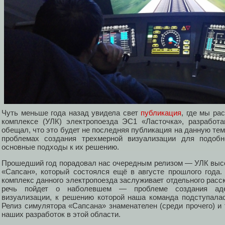
Чуть меньше года назад увидела свет
публикация
, где мы ра
комплексе (УЛК) электропоезда ЭС1 «Ласточка», разработа
обещал, что это будет не последняя публикация на данную тему
проблемах создания трехмерной визуализации для подобн
основные подходы к их решению.
Прошедший год порадовал нас очередным релизом — УЛК выс
«Сапсан», который состоялся ещё в августе прошлого года
комплекс данного электропоезда заслуживает отдельного расск
речь пойдет о наболевшем — проблеме создания аде
визуализации, к решению которой наша команда подступалас
Релиз симулятора «Сапсана» знаменателен (среди прочего) и 
наших разработок в этой области.