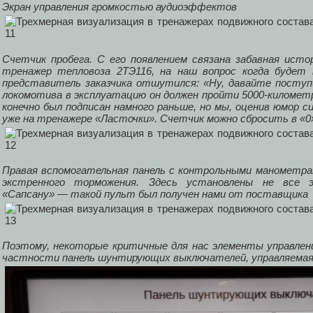
Экран управления громкостью аудиоэффектов
Счетчик пробега. С его появлением связана забавная исто
тренажер тепловоза 2ТЭ116, на наш вопрос когда будет
представитель заказчика отшутился: «Ну, давайте поступи
локомотива в эксплуатацию он должен пройти 5000-километр
конечно был подписан намного раньше, но мы, оценив юмор с
уже на тренажере «Ласточки». Счетчик можно сбросить в «0»
Правая вспомогательная панель с контрольными манометра
экстренного торможения. Здесь установлены не все
«Сапсану» — такой пульт был получен нами от поставщика
Поэтому, некоторые критичные для нас элементы управлени
частности панель шунтирующих выключателей, управляемая 