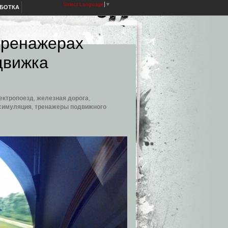
Select Language
▼
АБОТКА
тренажерах
движка
ектропоезд
,
железная дорога
,
симуляция
,
тренажеры подвижного