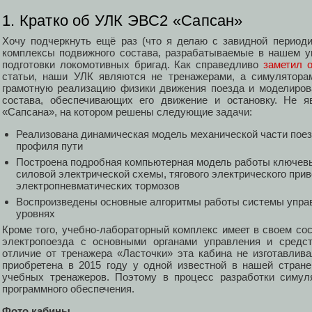
1. Кратко об УЛК ЭВС2 «Сапсан»
Хочу подчеркнуть ещё раз (что я делаю с завидной период
комплексы подвижного состава, разрабатываемые в нашем у
подготовки локомотивных бригад. Как справедливо
заметил 
статьи, наши УЛК являются не тренажерами, а симуляторам
грамотную реализацию физики движения поезда и моделиров
состава, обеспечивающих его движение и остановку. Не я
«Сапсана», на котором решены следующие задачи:
Реализована динамическая модель механической части поез
профиля пути
Построена подробная компьютерная модель работы ключевы
силовой электрической схемы, тягового электрического прив
электропневматических тормозов
Воспроизведены основные алгоритмы работы системы управ
уровнях
Кроме того, учебно-лабораторный комплекс имеет в своем со
электропоезда с основными органами управления и средс
отличие от тренажера «Ласточки» эта кабина не изготавлив
приобретена в 2015 году у одной известной в нашей стран
учебных тренажеров. Поэтому в процесс разработки симул
программного обеспечения.
Фото кабины