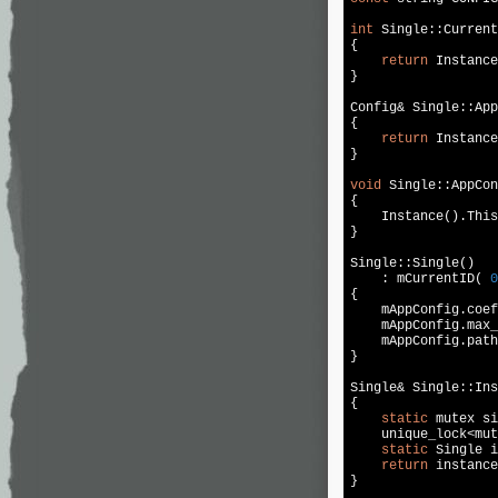
int
 Single::Current
{

return
 Instance
}

Config& Single::App
{

return
 Instance
}

void
 Single::AppCon
{

    Instance().This
}

Single::Single()

    : mCurrentID( 
0
{

    mAppConfig.coef
    mAppConfig.max_
    mAppConfig.path
}

Single& Single::Ins
{

static
 mutex si
    unique_lock<mut
static
 Single i
return
 instance
}
