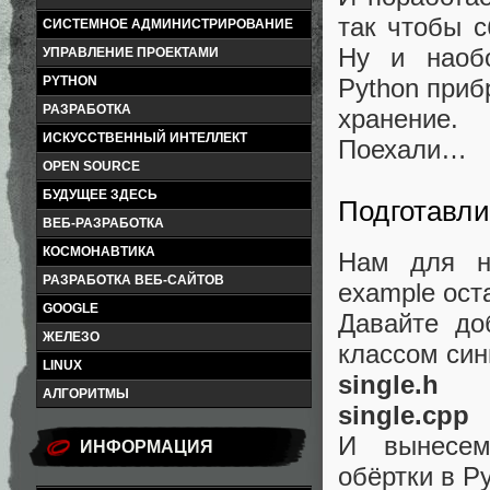
так чтобы с
СИСТЕМНОЕ АДМИНИСТРИРОВАНИЕ
Ну и наобо
УПРАВЛЕНИЕ ПРОЕКТАМИ
Python приб
PYTHON
РАЗРАБОТКА
хранение.
ИСКУССТВЕННЫЙ ИНТЕЛЛЕКТ
Поехали…
OPEN SOURCE
БУДУЩЕЕ ЗДЕСЬ
Подготавли
ВЕБ-РАЗРАБОТКА
КОСМОНАВТИКА
Нам для н
РАЗРАБОТКА ВЕБ-САЙТОВ
example ост
GOOGLE
Давайте до
ЖЕЛЕЗО
классом син
LINUX
single.h
АЛГОРИТМЫ
single.cpp
И вынесем
ИНФОРМАЦИЯ
обёртки в P