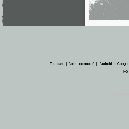
Главная
|
Архив новостей
|
Android
|
Google
Пуб
Все пра
Основными материалами сайта являются
архивные ко