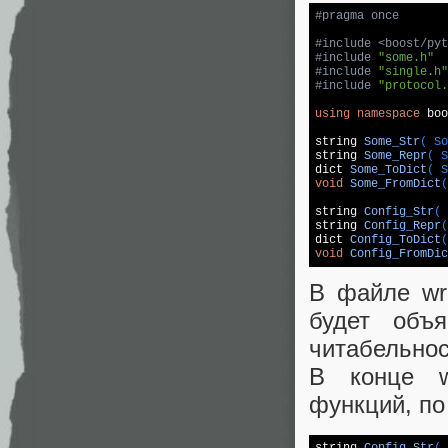
#
pragma
 once
#
include
<boost/pyt
#
include
"some.h"
#
include
"single.h"
#
include
"protocol.
using
namespace
 boo
string
Some_Str
( So
string
Some_Repr
( S
dict 
Some_ToDict
( S
void
Some_FromDict
(
string
Config_Str
( 
string
Config_Repr
(
dict 
Config_ToDict
(
void
Config_FromDic
В файле wr
будет объ
читабельнос
В конце w
функций, по
string
Config_Str
( 