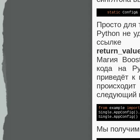
static
 Config& 
Просто для 
Python не у
ссылке
return_valu
Магия Boos
кода на Py
приведёт к 
происходит
следующий 
from
 example 
import
Single.AppConfig().
Мы получим