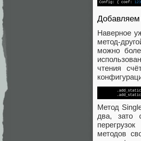
Config: { coef: 
123
Добавляем 
Наверное уж
метод-друг
можно боле
использован
чтения счё
конфигураци
        .add_static
        .add_static
Метод Singl
два, зато 
перегрузок 
методов св