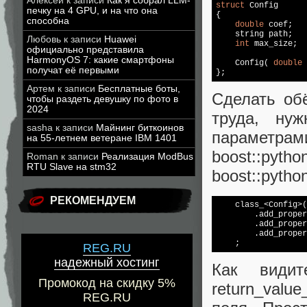
Алексей
к записи
Как я собрал LLM-
struct
 Config

печку на 4 GPU, и на что она
{

способна
double
 coef;

string
 path;

Любовь
к записи
Huawei
int
 max_size;

официально представила
HarmonyOS 7: какие смартфоны
    Config( 
double
 
получат её первыми
Артем
к записи
Бесплатные боты,
Сделать обё
чтобы раздеть девушку по фото в
2024
труда, ну
sasha
к записи
Майнинг биткоинов
параметр
на 55-летнем ветеране IBM 1401
boost::pyt
Roman
к записи
Реализация ModBus
RTU Slave на stm32
boost::python
РЕКОМЕНДУЕМ
    class_<Config>(
        .add_proper
        .add_proper
        .add_proper
REG.RU
надежный хостинг
Как видит
Промокод на скидку 5%
return_valu
REG.RU