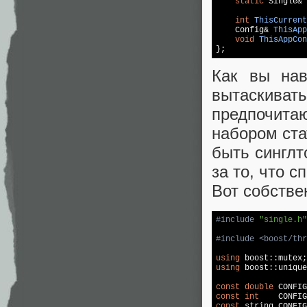
static
 Single& 
int
ThisCurrent
Config& 
ThisApp
void
ThisAppCon
Как вы нав
вытаскиват
предпочита
набором ста
быть синглт
за то, что с
Вот собстве
#
include
"single.h"
#
include
<boost/thr
using
using
 boost::unique
const
double
 CONFIG
const
int
    CONFIG
const
string
 CONFIG