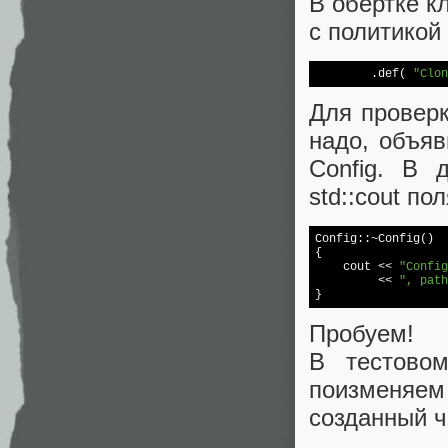
В обёртке к
с политикой
        .def( 
"Clon
Для проверк
надо, объяв
Config. В 
std::cout по
Config::~Config()

{

cout
 << 
"Config
         << 
", path
Пробуем!
В тестовом
поизменяе
созданный 