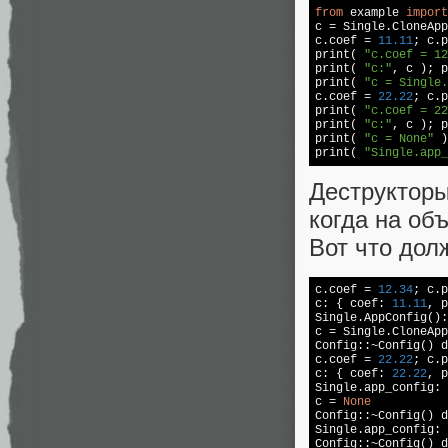
from
 example 
import
c = Single.CloneApp
c.coef = 
11.11
; c.p
print( 
"c.coef = 12
print( 
"c:"
, c ); p
print( 
"c = Single.
c.coef = 
22.22
; c.p
print( 
"c.coef = 22
print( 
"c:"
, c ); p
print( 
"c = None"
 )
print( 
"Single.app_
Деструкторы
когда на об
Вот что дол
c.coef = 
12.34
; c.p
c: { coef: 
11.11
, p
Single.AppConfig():
c = Single.CloneApp
Config::~Config() d
c.coef = 
22.22
; c.p
c: { coef: 
22.22
, p
Single.app_config: 
c = 
None
Config::~Config() d
Single.app_config: 
Config::~Config() d