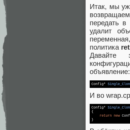
Итак, мы уж
возвращаем
передать в
удалит об
переменная,
политика
re
Давайте 
конфигура
объявление:
Config* 
Single_Clon
И во wrap.c
Config* 
Single_Clon
{

return
new
 Conf