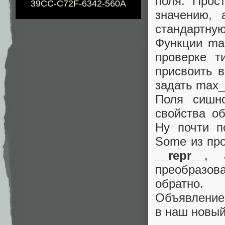
поля. Прос
39CC-C72F-6342-560A
значению, 
стандартну
Функции ma
проверке т
присвоить в
задать max_
Поля сишно
свойства об
Ну почти п
Some из пр
__repr__
, 
преобразова
обратно.
Объявление 
в наш новый