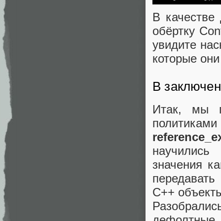
В качестве
обёртку Con
увидите нас
которые они
В заключен
Итак, мы 
политика
reference_e
научились 
значения к
передавать
C++ объект
Разобралис
дефолтны