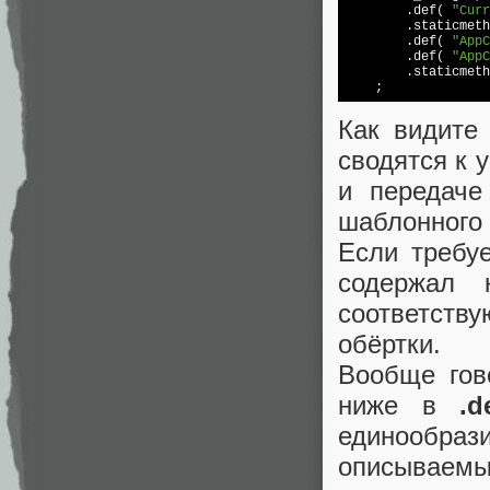
        .def( 
"Curr
        .staticmeth
        .def( 
"AppC
        .def( 
"AppC
        .staticmeth
Как видите
сводятся к
и передач
шаблонного к
Если требу
содержал 
соответств
обёртки.
Вообще гов
ниже в
.d
единообраз
описываем