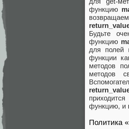
для get-ме
функцию
ma
возв
return_valu
Будьте оче
функцию
ma
для полей 
функции ка
методов по
методов с
Вспомогат
return_valu
приходитс
функцию, и 
Политика «