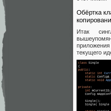
Обёртка кл
копирован
Итак син
вышеупомя
приложени
текущего ид
class
 Single

public
:

static
int
Curr
static
 Config& 
static
void
App
private
:

int
 mCurrentID;

    Config mAppConf
    Single();

    Single( Single 