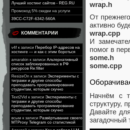
wrap.h
Лучший хостинг сайтов - REG.RU
Промокод 5% скидки на услуги
От прежнего
39CC-C72F-6342-560A
активно буд
wrap.cpp
КОММЕНТАРИИ
И замечате
v4f
к записи
Перебор IP-адресов на
помог в перв
хостинге — и как с этим бороться
some.h
amarakin
к записи
Альтернативный
some.cpp
список заблокированных в РФ
ресурсов Re:filter
ResizeOn
к записи
Эксперименты с
Оборачивае
тиграми и другие способы
преподавать программирование
студентам, которым скучно
Начнём с т
Text2Vid
к записи
Эксперименты с
тиграми и другие способы
структуру, 
преподавать программирование
Давайте для
студентам, которым скучно
всым
к записи
Развёртывание своего
загадочный 
MTProxy Telegram со статистикой