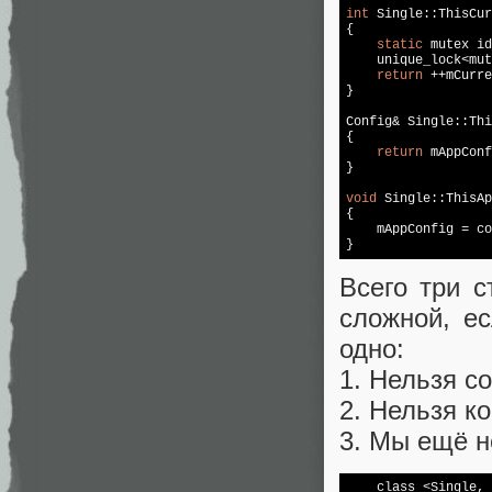
int
 Single::ThisCur
{

static
 mutex id
    unique_lock<mut
return
 ++mCurre
}

Config& Single::Thi
{

return
 mAppConf
}

void
 Single::ThisAp
{

    mAppConfig = co
Всего три с
сложной, е
одно:
1. Нельзя с
2. Нельзя к
3. Мы ещё н
    class_<Single, 