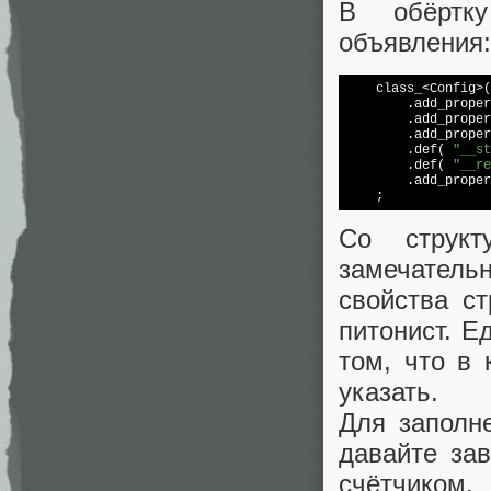
В обёртку
объявления:
    class_<Config>(
        .add_proper
        .add_proper
        .add_proper
        .def( 
"__st
        .def( 
"__re
        .add_proper
Со структ
замечатель
свойства с
питонист. Е
том, что в 
указать.
Для заполн
давайте за
счётчиком.