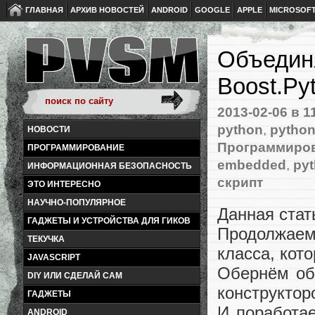
ГЛАВНАЯ
АРХИВ НОВОСТЕЙ
ANDROID
GOOGLE
APPLE
MICROSOF
Объединя
Boost.Py
2013-02-06
в 1
python
,
pytho
НОВОСТИ
Программиро
ПРОГРАММИРОВАНИЕ
embedded
,
py
ИНФОРМАЦИОННАЯ БЕЗОПАСНОСТЬ
скрипт
ЭТО ИНТЕРЕСНО
НАУЧНО-ПОПУЛЯРНОЕ
Данная ста
ГАДЖЕТЫ И УСТРОЙСТВА ДЛЯ ГИКОВ
Продолжаем 
ТЕКУЧКА
класса, кото
JAVASCRIPT
Обернём об
DIY ИЛИ СДЕЛАЙ САМ
конструктор
ГАДЖЕТЫ
И поработа
ANDROID