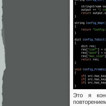
{

stringstream
 ou
    output << 
"{ co
return
 output.s
}

string
Config_Repr
(
{

return
"Config:
}

dict 
Config_ToDict
(
{

    dict res;

    res[
"coef"
] = c
    res[
"path"
] = c
    res[
"max_size"
]
return
 res;

}

void
Config_FromDic
{

if
( src.has_key
if
( src.has_key
if
( src.has_key
Это я кон
повторением