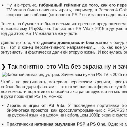
Ну и в-третьих,
гибридный гейминг до того, как его пер
TV можно было начинать играть, например, в Persona 4 Gol
сохранение в облако (которое от PS Plus и за него надо плати
То есть на бумаге это было весьма интересным предложением д
в экосистему PlayStation. Только вот PS Vita к 2015 году уж
год до этого PS TV ждала та же участь.
Дошло до того, что
девайс докидывали бесплатно
в бандлы
бы, вот и конец перспективного направления… Но, как все у
энтузиасты и фактически дали ей вторую жизнь. И коснулась он
❯ Так понятно, это Vita без экрана ну и за
Чтобы не растягивать материал пересказом хроники, просто
сейчас благодаря фанатам — это отличная платформа с кучей к
возможности портативки спокойно экстраполируются на малень
в руки прошитая PS TV, можно:
Играть в игры от PS Vita
. У последней портативки S
библиотека проектов, как кроссплатформенных с PS4/PS3 т
на русский язык и в целом на небольшом 1080р экране смотр
Практически нативная эмуляция PSP и PS One.
Одно из г