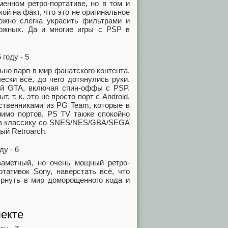
енном ретро-портативе, но в том и
ой на факт, что это не оригинальное
ожно слегка украсить фильтрами и
можных. Да и многие игры с PSP в
ьно варп в мир фанатского контента.
ески всё, до чего дотянулись руки.
ой GTA, включая спин-оффы с PSP.
 т. к. это не просто порт с Android,
ственниками из PG Team, которые в
мимо портов, PS TV также спокойно
ь в классику со SNES/NES/GBA/SEGA
ый Retroarch.
заметный, но очень мощный ретро-
тативок Sony, наверстать всё, что
ырнуть в мир доморощенного кода и
лекте