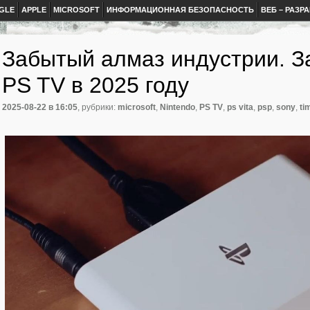
GLE
APPLE
MICROSOFT
ИНФОРМАЦИОННАЯ БЕЗОПАСНОСТЬ
ВЕБ – РАЗР
Забытый алмаз индустрии. З
PS TV в 2025 году
2025-08-22
в 16:05
, рубрики:
microsoft
,
Nintendo
,
PS TV
,
ps vita
,
psp
,
sony
,
ti