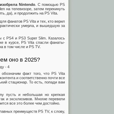
еизобрела Nintendo
. С помощью PS
den на телевизоре, затем перекинуть
ть, да), и продолжить на PS Vita.
ля фанатов PS Vita и тех, кто верил
е практически умерла, и вышедшую за
 с PS4 и PS3 Super Slim. Казалось
же в курсе, PS Vita спасли фанаты-
а в том числе и PS TV.
чем оно в 2025?
 обозначим факт того, что PS Vita
онтента и соответственно почти все
кий стационар. То есть, попади вам
ony пусть и небольшая но крепкая
ак и эксклюзивов. Многие перевели
ится все это более чем достойно.
лавных преимуществ PS TV, к слову,