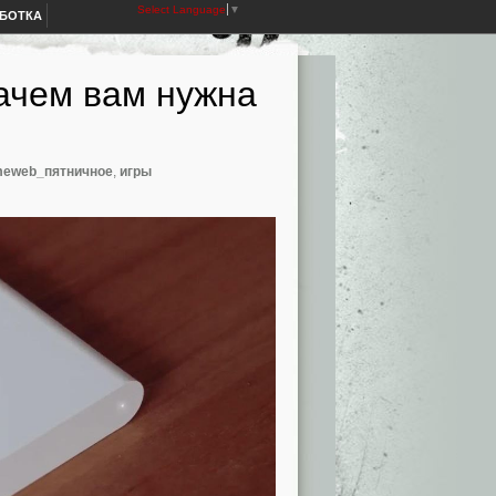
Select Language
▼
АБОТКА
ачем вам нужна
meweb_пятничное
,
игры