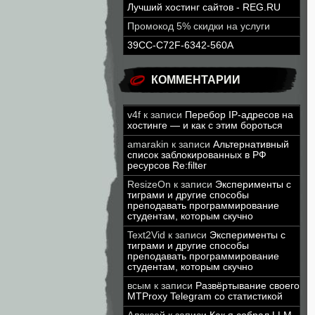
Лучший хостинг сайтов - REG.RU
Промокод 5% скидки на услуги
39CC-C72F-6342-560A
КОММЕНТАРИИ
v4f
к записи
Перебор IP-адресов на
хостинге — и как с этим бороться
amarakin
к записи
Альтернативный
список заблокированных в РФ
ресурсов Re:filter
ResizeOn
к записи
Эксперименты с
тиграми и другие способы
преподавать программирование
студентам, которым скучно
Text2Vid
к записи
Эксперименты с
тиграми и другие способы
преподавать программирование
студентам, которым скучно
всым
к записи
Развёртывание своего
MTProxy Telegram со статистикой