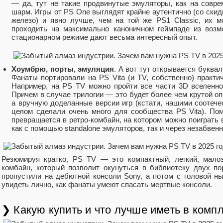
— да, тут не такие продвинутые эмуляторы, как на соврем
шарм. Игры от PS One выглядят крайне аутентично (со скидк
железо) и явно лучше, чем на той же PS1 Classic, их м
проходить на максимально каноничном геймпаде из воз
стационарном режиме дают весьма интересный опыт.
Хоумбрю, порты, эмуляция
. А вот тут открывается буквал
Фанаты портировали на PS Vita (и TV, собственно) практич
Например, на PS TV можно пройти все части 3D вселенн
Причем в случае трилогии — это будет более чем крутой опыт,
а вручную доделанные версии игр (кстати, нашими соотече
целом сделали очень много для сообщества PS Vita). По
превращается в ретро-комбайн, на котором можно поиграт
как с помощью standalone эмуляторов, так и через незабвенн
Резюмируя кратко, PS TV — это компактный, легкий, мало
комбайн, который позволит окунуться в библиотеку двух пор
пропустили на дебютной консоли Sony, а потом с головой н
увидеть лично, как фанаты умеют спасать мертвые консоли.
❯ Какую купить и что лучше иметь в комп