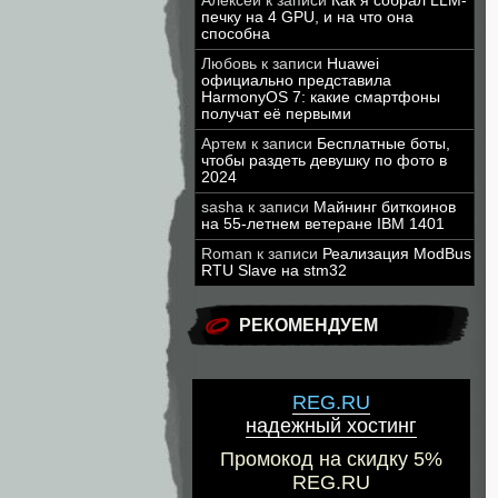
Алексей
к записи
Как я собрал LLM-
печку на 4 GPU, и на что она
способна
Любовь
к записи
Huawei
официально представила
HarmonyOS 7: какие смартфоны
получат её первыми
Артем
к записи
Бесплатные боты,
чтобы раздеть девушку по фото в
2024
sasha
к записи
Майнинг биткоинов
на 55-летнем ветеране IBM 1401
Roman
к записи
Реализация ModBus
RTU Slave на stm32
РЕКОМЕНДУЕМ
REG.RU
надежный хостинг
Промокод на скидку 5%
REG.RU