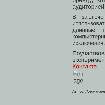
бренду, к
аудиторией
В заключе
использоват
длинные т
компьютер
исключения.
Поучаство
экспериме
Контакте
.
Автор: Логомашин