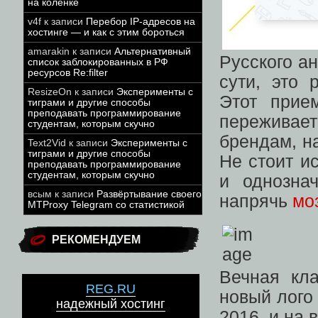
на коленке
v4f
к записи
Перебор IP-адресов на
хостинге — и как с этим бороться
amarakin
к записи
Альтернативный
Русского а
список заблокированных в РФ
ресурсов Re:filter
сути, это 
ResizeOn
к записи
Эксперименты с
Этот прие
тиграми и другие способы
преподавать программирование
переживает
студентам, которым скучно
брендам, н
Text2Vid
к записи
Эксперименты с
тиграми и другие способы
Не стоит и
преподавать программирование
студентам, которым скучно
и однозна
всым
к записи
Развёртывание своего
напрячь
моз
MTProxy Telegram со статистикой
РЕКОМЕНДУЕМ
Вечная кл
REG.RU
новый лого
надежный хостинг
2016, и на 