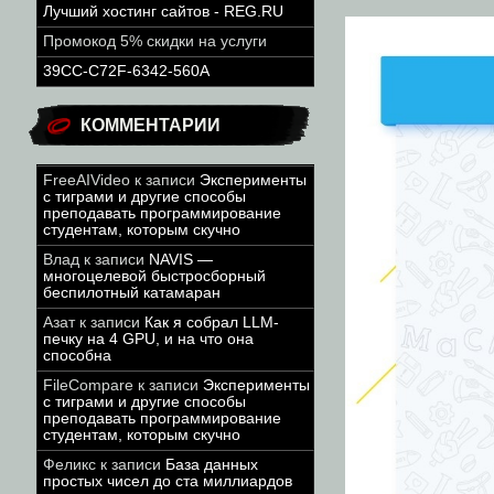
Лучший хостинг сайтов - REG.RU
Промокод 5% скидки на услуги
39CC-C72F-6342-560A
КОММЕНТАРИИ
FreeAIVideo
к записи
Эксперименты
с тиграми и другие способы
преподавать программирование
студентам, которым скучно
Влад
к записи
NAVIS —
многоцелевой быстросборный
беспилотный катамаран
Азат
к записи
Как я собрал LLM-
печку на 4 GPU, и на что она
способна
FileCompare
к записи
Эксперименты
с тиграми и другие способы
преподавать программирование
студентам, которым скучно
Феликс
к записи
База данных
простых чисел до ста миллиардов