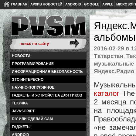
ГЛАВНАЯ
АРХИВ НОВОСТЕЙ
ANDROID
GOOGLE
APPLE
MICROSOF
Яндекс.
альбомы 
2016-02-29
в 1
Татарстан
,
Те
НОВОСТИ
музыкальные
ПРОГРАММИРОВАНИЕ
Яндекс.Радио
ИНФОРМАЦИОННАЯ БЕЗОПАСНОСТЬ
ЭТО ИНТЕРЕСНО
Музыкальн
НАУЧНО-ПОПУЛЯРНОЕ
каталог
The 
ГАДЖЕТЫ И УСТРОЙСТВА ДЛЯ ГИКОВ
2 месяца 
ТЕКУЧКА
на площадк
JAVASCRIPT
Правооблад
DIY ИЛИ СДЕЛАЙ САМ
«
не замеча
ГАДЖЕТЫ
в своё врем
ANDROID