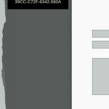
39CC-C72F-6342-560A
* - обя