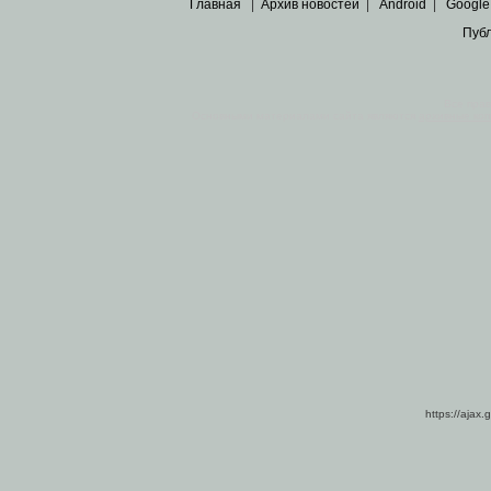
Главная
|
Архив новостей
|
Android
|
Google
Пуб
Все пра
Основными материалами сайта являются
архивные ко
https://ajax.