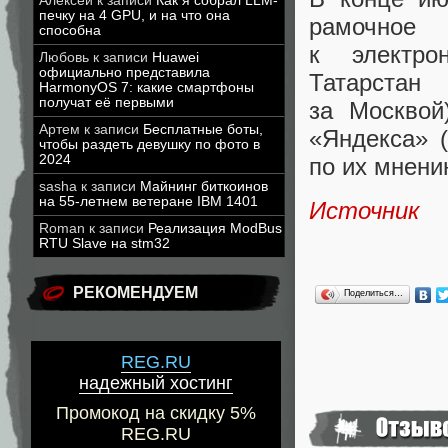
Алексей
к записи
Как я собрал LLM-
печку на 4 GPU, и на что она
рамочное
способна
к электро
Любовь
к записи
Huawei
официально представила
Татарстан
HarmonyOS 7: какие смартфоны
получат её первыми
за Москвой
Артем
к записи
Бесплатные боты,
«
Яндекса»
чтобы раздеть девушку по фото в
2024
по их мнен
sasha
к записи
Майнинг биткоинов
на 55-летнем ветеране IBM 1401
Источник
Roman
к записи
Реализация ModBus
RTU Slave на stm32
РЕКОМЕНДУЕМ
Поделиться…
REG.RU
надежный хостинг
Промокод на скидку 5%
REG.RU