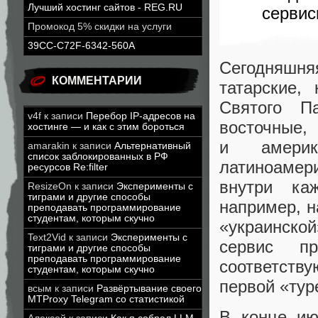
Лучший хостинг сайтов - REG.RU
сервис
Промокод 5% скидки на услуги
39CC-C72F-6342-560A
Сегодняшн
КОММЕНТАРИИ
татарские
,
Святого Па
v4f
к записи
Перебор IP-адресов на
восточные
,
хостинге — и как с этим бороться
и америк
amarakin
к записи
Альтернативный
список заблокированных в РФ
латиноамер
ресурсов Re:filter
внутри ка
ResizeOn
к записи
Эксперименты с
тиграми и другие способы
например
,
н
преподавать программирование
студентам, которым скучно
«
украинско
Text2Vid
к записи
Эксперименты с
сервис п
тиграми и другие способы
преподавать программирование
соответств
студентам, которым скучно
первой
«
тур
всым
к записи
Развёртывание своего
MTProxy Telegram со статистикой
В конце ию