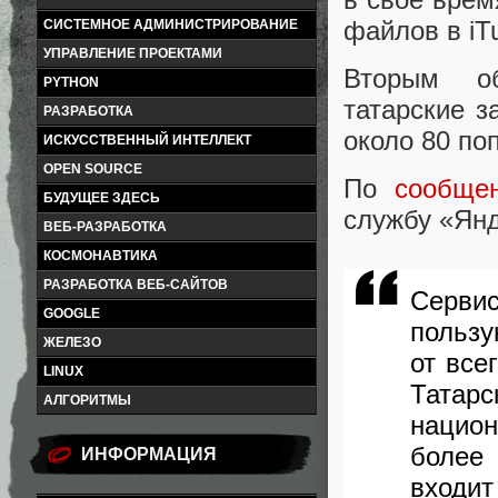
файлов в iT
СИСТЕМНОЕ АДМИНИСТРИРОВАНИЕ
УПРАВЛЕНИЕ ПРОЕКТАМИ
Вторым об
PYTHON
татарские 
РАЗРАБОТКА
около 80 по
ИСКУССТВЕННЫЙ ИНТЕЛЛЕКТ
OPEN SOURCE
По
сообще
БУДУЩЕЕ ЗДЕСЬ
службу
«
Янд
ВЕБ-РАЗРАБОТКА
КОСМОНАВТИКА
РАЗРАБОТКА ВЕБ-САЙТОВ
Серви
GOOGLE
польз
ЖЕЛЕЗО
от все
LINUX
Татар
АЛГОРИТМЫ
нацио
более
ИНФОРМАЦИЯ
входи