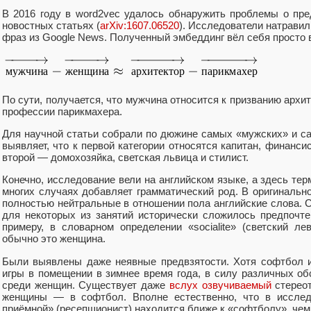
В 2016 году в word2vec удалось обнаружить проблемы о пр
новостных статьях (
arXiv:1607.06520
). Исследователи натравил
фраз из Google News. Полученный эмбеддинг вёл себя просто 
По сути, получается, что мужчина относится к призванию архит
профессии парикмахера.
Для научной статьи собрали по дюжине самых «мужских» и са
выявляет, что к первой категории относятся капитан, финанси
второй — домохозяйка, светская львица и стилист.
Конечно, исследование вели на английском языке, а здесь тер
многих случаях добавляет грамматический род. В оригинальн
полностью нейтральные в отношении пола английские слова. С
для некоторых из занятий исторически сложилось предпочте
примеру, в словарном определении «socialite» (светский ле
обычно это женщина.
Были выявлены даже неявные предвзятости. Хотя софтбол и
игры в помещении в зимнее время года, в силу различных об
среди женщин. Существует даже
вслух озвучиваемый
стереот
женщины — в софтбол. Вполне естественно, что в исследо
приёмной» (ресепшионист) находится ближе к «софтболу», чем