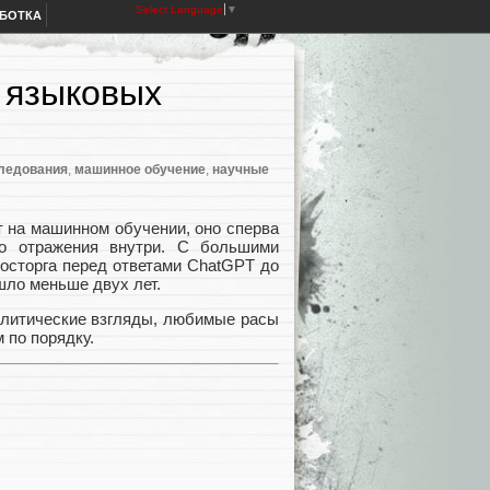
Select Language
▼
АБОТКА
 языковых
ледования
,
машинное обучение
,
научные
т на машинном обучении, оно сперва
го отражения внутри. С большими
осторга перед ответами ChatGPT до
шло меньше двух лет.
политические взгляды, любимые расы
 по порядку.