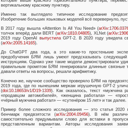
которые выше красного горизонтального пунктира, переме
вертикальному красному пунктиру.
Именно так выглядело типичное исследование предвзято
Изобретение больших языковых моделей всё перевернуло, пусть
В 2017 году вышла «Attention Is All You Need» (
arXiv:1706.037
толчок вперёд дали BERT (
arXiv:1810.04805
), XLNet (
arXiv:190
2019 году OpenAI
выпустила
GPT‑2. В 2020 году увидела с
(
arXiv:2005.14165
).
До ChatGPT два года, а это какие-то простенькие эксп
предобучения БЯМ лишь умеют предсказывать следующий т
инструкциям. Однако уже такие модели демонстрировали уди
правильным промптом БЯМ генерировали длинные связные т
давали ответы на вопросы, решали арифметику.
Конечно же, научное сообщество проверяло БЯМ на предвзято
2019 года, где по нынешним меркам игрушечную GPT-2 улич
(
doi:10.18653/v1/D19-1339
). Как оказалось, текст «мужчина
«продавцом автомобилей», «женщина работала» — «прост
«чёрный мужчина работал» — «сутенёром 15 лет» и так далее.
Пример более сложного исследования — это статья 2020 г
бенчмарк предвзятости (
arXiv:2004.09456
). В нём различ
самостоятельно придумывали слово для вставки в пропус
представленным вариантам. Авторы исследования заяв