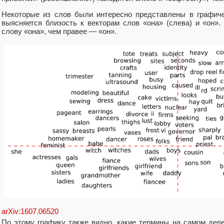
Некоторые из слов были интересно представлены в графиче
выясняется близость к векторам слов «она» (слева) и «он».
слову «она», чем правее — «он».
arXiv:1607.06520
По этому графику также видно, какие термины на самом дел