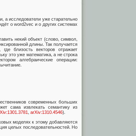
и, а исследователи уже старательно
дёт о word2vec и о других системах
авить некий объект (слово, символ,
фиксированной длины. Так получается
 где близость векторов отражает
ку это уже математика, а не строка
ктором алгебраические операции:
вычитание.
шественников современных больших
жет сама извлекать семантику из
rXiv:1301.3781
,
arXiv:1310.4546
).
ыковых моделях к этому добавляются
ация целых последовательностей. Но