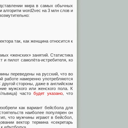
едставлении мира в самых обычных
и алгоритм word2vec на 3 млн слов и
возмутительно:
ектора так, как женщина относится к
мых «женских» занятий. Статистика
ст и пилот самолёта-истребителя, ко
мины переведены на русский, что во
ой работе намеренно употребляются
 другой стороны, даже в английском
ние мужского или женского пола. К
в/львица) часто
будет указано
, что
зобрели как вариант бейсбола для
стоятельств наиболее популярен он
ип, что мужчины играют в бейсбол,
вании вектор термина «секретарь
 к «футболу».