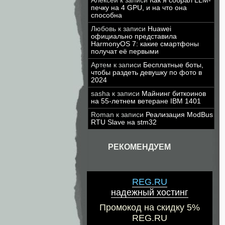
Алексей
к записи
Как я собрал LLM-
печку на 4 GPU, и на что она
способна
Любовь
к записи
Huawei
официально представила
HarmonyOS 7: какие смартфоны
получат её первыми
Артем
к записи
Бесплатные боты,
чтобы раздеть девушку по фото в
2024
sasha
к записи
Майнинг биткоинов
на 55-летнем ветеране IBM 1401
Roman
к записи
Реализация ModBus
RTU Slave на stm32
РЕКОМЕНДУЕМ
REG.RU
надежный хостинг
Промокод на скидку 5%
REG.RU