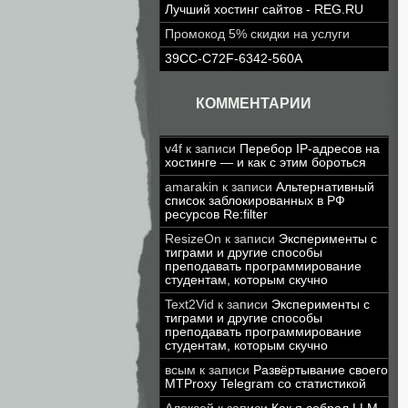
Лучший хостинг сайтов - REG.RU
Промокод 5% скидки на услуги
39CC-C72F-6342-560A
КОММЕНТАРИИ
v4f
к записи
Перебор IP-адресов на
хостинге — и как с этим бороться
amarakin
к записи
Альтернативный
список заблокированных в РФ
ресурсов Re:filter
ResizeOn
к записи
Эксперименты с
тиграми и другие способы
преподавать программирование
студентам, которым скучно
Text2Vid
к записи
Эксперименты с
тиграми и другие способы
преподавать программирование
студентам, которым скучно
всым
к записи
Развёртывание своего
MTProxy Telegram со статистикой