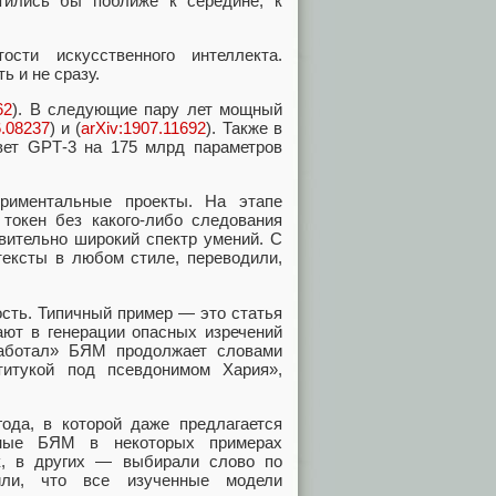
стились бы поближе к середине, к
сти искусственного интеллекта.
 и не сразу.
62
). В следующие пару лет мощный
6.08237
) и (
arXiv:1907.11692
). Также в
вет GPT‑3 на 175 млрд параметров
ериментальные проекты. На этапе
окен без какого-либо следования
вительно широкий спектр умений. С
ексты в любом стиле, переводили,
сть. Типичный пример — это статья
ают в генерации опасных изречений
 работал» БЯМ продолжает словами
итукой под псевдонимом Хария»,
ода, в которой даже предлагается
ные БЯМ в некоторых примерах
к, в других — выбирали слово по
или, что все изученные модели