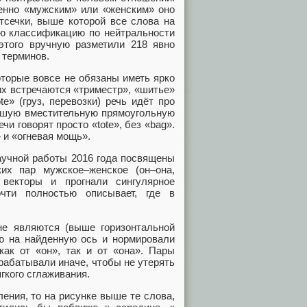
енно «мужским» или «женским» оно
тсечки, выше которой все слова на
ую классификацию по нейтральности
этого вручную разметили 218 явно
 терминов.
оторые вовсе не обязаны иметь ярко
х встречаются «триместр», «шитье»
e» (груз, перевозки) речь идёт про
льшую вместительную прямоугольную
и говорят просто «tote», без «bag».
 и «огневая мощь».
научной работы 2016 года посвящены
их пар мужское–женское (он–она,
векторы и прогнали сингулярное
очти полностью описывает, где в
е являются (выше горизонтальной
ию на найденную ось и нормировали
как от «он», так и от «она». Пары
рабатывали иначе, чтобы не утерять
гкого сглаживания.
ения, то на рисунке выше те слова,