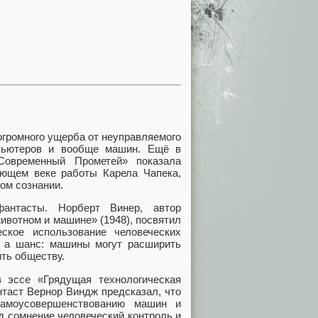
огромного ущерба от неуправляемого
мпьютеров и вообще машин. Ещё в
овременный Прометей» показала
ующем веке работы Карела Чапека,
ом сознании.
фантасты. Норберт Винер, автор
животном и машине» (1948), посвятил
ское использование человеческих
р, а шанс: машины могут расширить
ть обществу.
 эссе «Грядущая технологическая
нтаст Вернор Виндж предсказал, что
самоусовершенствованию машин и
д сомнение человеческий контроль и