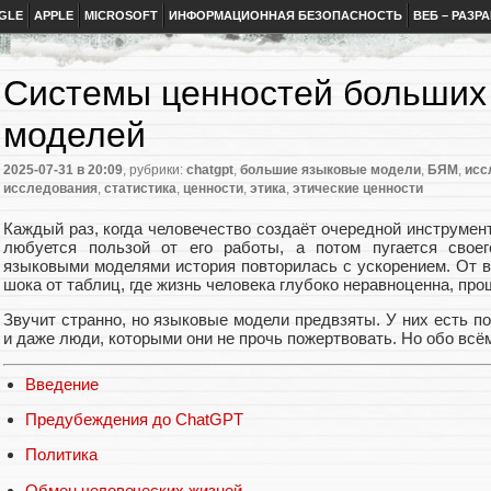
GLE
APPLE
MICROSOFT
ИНФОРМАЦИОННАЯ БЕЗОПАСНОСТЬ
ВЕБ – РАЗР
Системы ценностей больших
моделей
2025-07-31
в 20:09
, рубрики:
chatgpt
,
большие языковые модели
,
БЯМ
,
исс
исследования
,
статистика
,
ценности
,
этика
,
этические ценности
Каждый раз, когда человечество создаёт очередной инструмен
любуется пользой от его работы, а потом пугается свое
языковыми моделями история повторилась с ускорением. От в
шока от таблиц, где жизнь человека глубоко неравноценна, про
Звучит странно, но языковые модели предвзяты. У них есть 
и даже люди, которыми они не прочь пожертвовать. Но обо всём
Введение
Предубеждения до ChatGPT
Политика
Обмен человеческих жизней