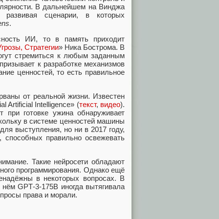
улярности. В дальнейшем на Винджа
 развивая сценарии, в которых
ens
.
сность ИИ, то в память приходит
Угрозы, Стратегии
» Ника Бострома. В
могут стремиться к любым заданным
призывает к разработке механизмов
ание ценностей, то есть правильное
рваны от реальной жизни. Известен
tificial Intelligence» (
текст
,
видео
).
т при готовке ужина обнаруживает
скольку в системе ценностей машины
ля выступления, но ни в 2017 году,
в, способных правильно освежевать
имание. Такие нейросети обладают
ного программирования. Однако ещё
енадёжны в некоторых вопросах. В
 в нём GPT‑3‑175B иногда вытягивала
опросы права и морали.