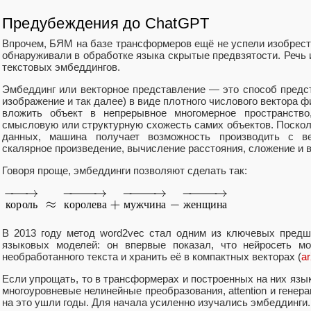
Предубеждения до ChatGPT
Впрочем, БЯМ на базе трансформеров ещё не успели изобрест
обнаруживали в обработке языка скрытые предвзятости. Речь и
текстовых эмбеддингов.
Эмбеддинг или векторное представление — это способ предст
изображение и так далее) в виде плотного числового вектора 
вложить объект в непрерывное многомерное пространство,
смысловую или структурную схожесть самих объектов. Посколь
данных, машина получает возможность производить с ве
скалярное произведение, вычисление расстояния, сложение и 
Говоря проще, эмбеддинги позволяют сделать так:
В 2013 году метод word2vec стал одним из ключевых пред
языковых моделей: он впервые показал, что нейросеть мо
необработанного текста и хранить её в компактных векторах (
a
Если упрощать, то в трансформерах и построенных на них яз
многоуровневые нелинейные преобразования, attention и генер
на это ушли годы. Для начала усиленно изучались эмбеддинги.