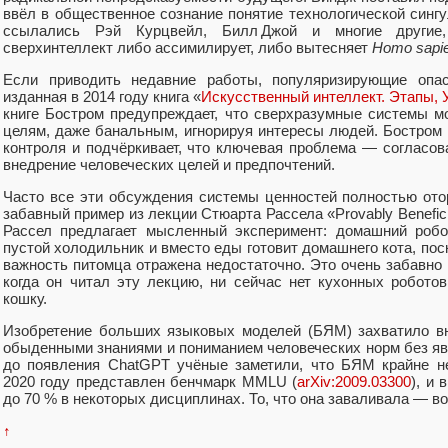
ввёл в общественное сознание понятие технологической синг
ссылались Рэй Курцвейл, Билл Джой и многие другие,
сверхинтеллект либо ассимилирует, либо вытесняет
Homo sapi
Если приводить недавние работы, популяризирующие опа
изданная в 2014 году книга «
Искусственный интеллект. Этапы, 
книге Бостром предупреждает, что сверхразумные системы 
целям, даже банальным, игнорируя интересы людей. Бостром 
контроля и подчёркивает, что ключевая проблема — согласов
внедрение человеческих целей и предпочтений.
Часто все эти обсуждения системы ценностей полностью ото
забавный пример из лекции Стюарта Рассела «Provably Beneficial Ar
Рассел предлагает мысленный эксперимент: домашний робо
пустой холодильник и вместо еды готовит домашнего кота, по
важность питомца отражена недостаточно. Это очень забавно д
когда он читал эту лекцию, ни сейчас нет кухонных робото
кошку.
Изобретение больших языковых моделей (БЯМ) захватило вн
обыденными знаниями и пониманием человеческих норм без яв
до появления ChatGPT учёные заметили, что БЯМ крайне н
2020 году представлен бенчмарк MMLU (
arXiv:2009.03300
), и
до 70 % в некоторых дисциплинах. То, что она заваливала — в
↑