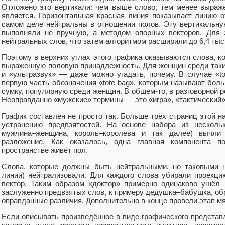
Отложено это вертикали: чем выше слово, тем менее выраж
является. Горизонтальная красная линия показывает линию о
самом деле нейтральны в отношении полов. Эту вертикальн
выполняли не вручную, а методом опорных векторов. Для 
нейтральных слов, что затем алгоритмом расширили до 6,4 тыс
Поэтому в верхних углах этого графика оказываются слова, к
выраженную половую принадлежность. Для женщин среди таки
и «ультразвук» — даже можно угадать, почему. В случае «tot
первую часть обозначения «tote bag», которым называют бо
сумку, популярную среди женщин. В общем-то, в разговорной реч
Неоправданно «мужские» термины — это «игра», «тактический»
График составлен не просто так. Больше трёх страниц этой 
устранению предвзятостей. На основе набора из нескольк
мужчина–женщина, король–королева и так далее) вычли 
разложение. Как оказалось, одна главная компонента п
пространстве живёт пол.
Слова, которые должны быть нейтральными, но таковыми н
линии) нейтрализовали. Для каждого слова убирали проекц
вектор. Таким образом «доктор» примерно одинаково ушёл 
заслуженно предвзятых слов, к примеру дедушка–бабушка, об
оправданные различия. Дополнительно в конце провели этап мя
Если описывать произведённое в виде графического представл