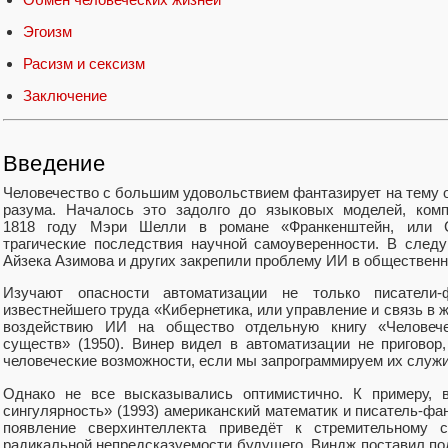
Эгоизм
Расизм и сексизм
Заключение
Введение
Человечество с большим удовольствием фантазирует на тему 
разума. Началось это задолго до языковых моделей, ко
1818 году Мэри Шелли в романе «Франкенштейн, или С
трагические последствия научной самоуверенности. В след
Айзека Азимова и других закрепили проблему ИИ в общественн
Изучают опасности автоматизации не только писатели-
известнейшего труда «Кибернетика, или управление и связь в 
воздействию ИИ на общество отдельную книгу «Человече
существ» (1950). Винер видел в автоматизации не пригово
человеческие возможности, если мы запрограммируем их служи
Однако не все высказывались оптимистично. К примеру, в
сингулярность» (1993) американский математик и писатель-фа
появление сверхинтеллекта приведёт к стремительному 
радикальной непредсказуемости будущего. Виндж поставил по