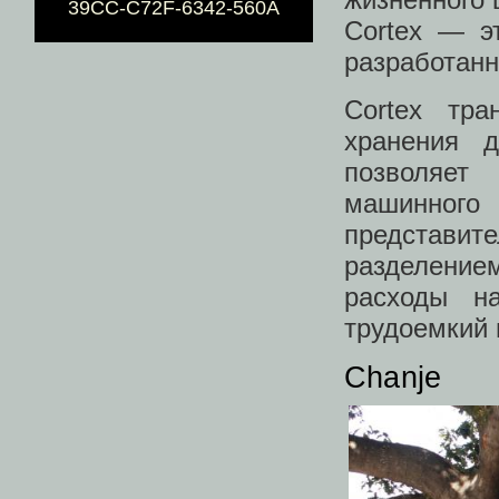
39CC-C72F-6342-560A
Cortex — э
разработан
Cortex тр
хранения 
позволяет
машинного
представит
разделение
расходы н
трудоемкий 
Chanje