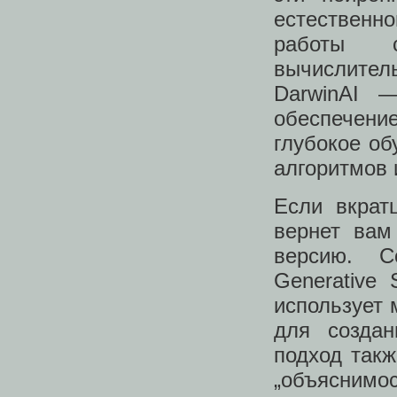
естественн
работы 
вычислитель
DarwinAI 
обеспечение
глубокое об
алгоритмов 
Если вкрат
вернет вам
версию. С
Generative 
использует 
для создан
подход так
„объяснимо