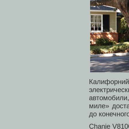
Калифорний
электриче
автомобили
миле» доста
до конечног
Chanje V810