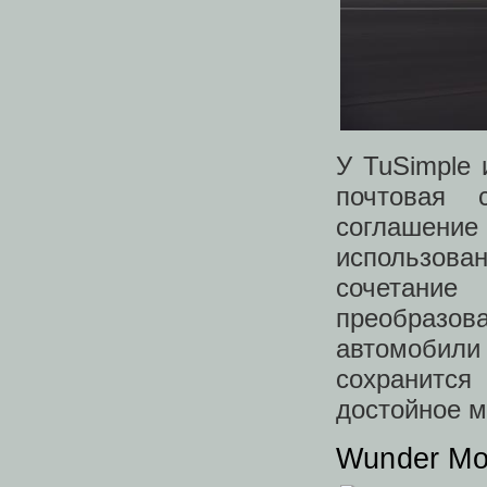
У TuSimple 
почтовая
соглашен
использова
сочетани
преобразов
автомобили
сохранится
достойное м
Wunder Mob