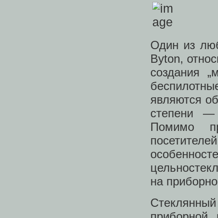
Один из лю
Byton, отно
создания „
беспилотн
являются о
степени —
Помимо пр
посетителе
особенно
цельностекл
на приборно
Стеклянный
приборной