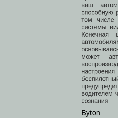
ваш автом
способную 
том числе
системы ви
Конечная 
автомобил
основываясь
может авт
воспроизво
настроени
беспилотн
предупреди
водителем ч
сознания
Byton