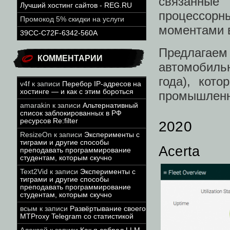
связанные
Лучший хостинг сайтов - REG.RU
процессор
Промокод 5% скидки на услуги
моментами 
39CC-C72F-6342-560A
Предлагае
КОММЕНТАРИИ
автомобильн
года), кот
v4f
к записи
Перебор IP-адресов на
хостинге — и как с этим бороться
промышленн
amarakin
к записи
Альтернативный
список заблокированных в РФ
ресурсов Re:filter
2020
ResizeOn
к записи
Эксперименты с
тиграми и другие способы
Acerta
преподавать программирование
студентам, которым скучно
Text2Vid
к записи
Эксперименты с
тиграми и другие способы
преподавать программирование
студентам, которым скучно
всым
к записи
Развёртывание своего
MTProxy Telegram со статистикой