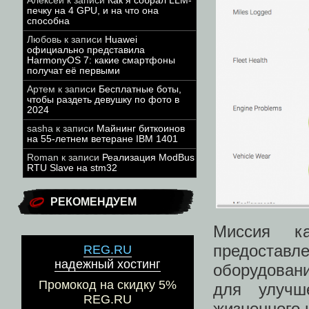
Алексей
к записи
Как я собрал LLM-
печку на 4 GPU, и на что она
способна
Любовь
к записи
Huawei
официально представила
HarmonyOS 7: какие смартфоны
получат её первыми
Артем
к записи
Бесплатные боты,
чтобы раздеть девушку по фото в
2024
sasha
к записи
Майнинг биткоинов
на 55-летнем ветеране IBM 1401
Roman
к записи
Реализация ModBus
RTU Slave на stm32
РЕКОМЕНДУЕМ
Миссия ка
предоста
REG.RU
надежный хостинг
оборудован
Промокод на скидку 5%
для улучш
REG.RU
жизненного 