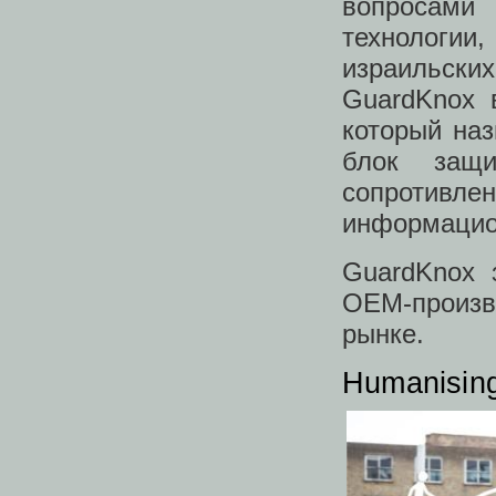
вопросами
технологии
израильски
GuardKnox 
который наз
блок защ
сопротив
информацио
GuardKnox 
OEM-произв
рынке.
Humanisin