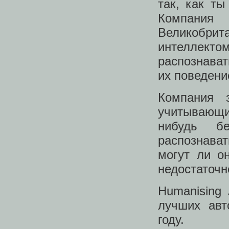
так, как ты
Компания
Великобрит
интеллекто
распознават
их поведени
Компания 
учитывающи
нибудь б
распознава
могут ли о
недостаточн
Humanising
лучших авт
году.