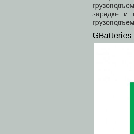
грузоподъе
зарядке и 
грузоподъем
GBatteries