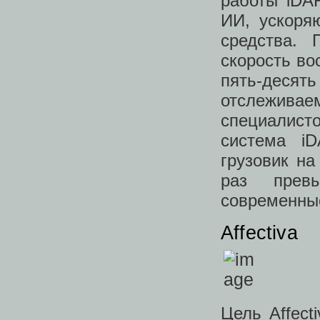
работы iDA
ИИ, ускоря
средства.
скорость во
пять-десят
отслеживае
специалист
система i
грузовик на
раз прев
современные
Affectiva
Цель Affec