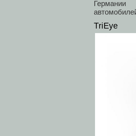
Германии 
автомобиле
TriEye