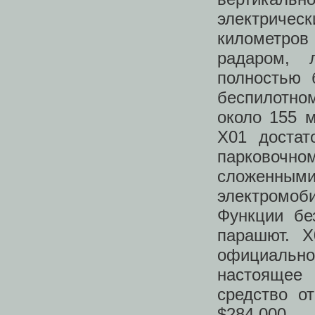
электриче
километров 
радаром, 
полностью 
беспилотно
около 155 
Х01 достат
парковочн
сложенным
электромоби
Функции бе
парашют. X
официально
настоящее 
средство о
$284,000.