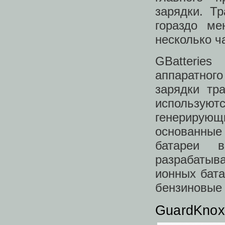
зарядки. Т
гораздо ме
несколько ч
GBatterie
аппаратног
зарядки тр
использу
генерирую
основанные 
батареи в
разрабатыв
ионных бата
бензиновые 
GuardKnox