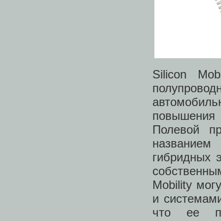
Silicon Mo
полупрово
автомобил
повышения 
Полевой п
названием
гибридных э
собственны
Mobility мо
и системами
что ее пр