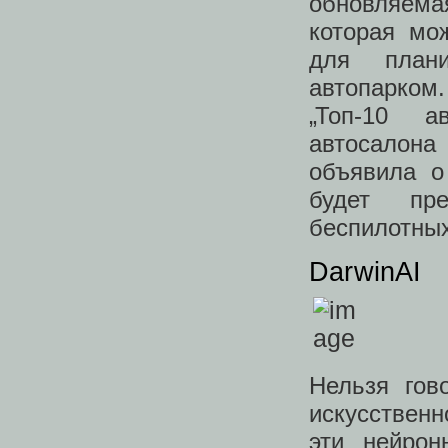
обновляем
которая мо
для план
автопарком
„Топ-10 а
автосалона 
объявила о
будет пре
беспилотных
DarwinAI
Нельзя гов
искусственн
эти нейрон