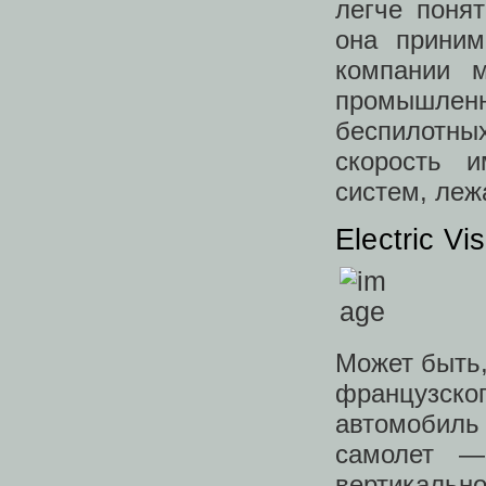
легче поня
она приним
компании 
промышленн
беспилотны
скорость 
систем, леж
Electric Vi
Может быть,
французского
автомобиль
самолет —
вертикаль