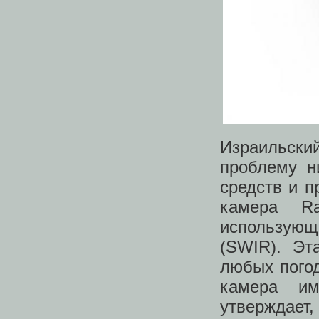
Израильски
проблему н
средств и 
камера R
использующ
(SWIR). Эт
любых пого
камера им
утверждает,