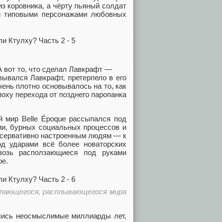
з коровника, а чёрту пьяный солдат
ли типовыми персонажами любовных
А вот то, что сделал Лавкрафт —
овывался Лавкрафт, претерпело в его
чень плотно основывалось на то, как
оху перехода от позднего паропанка
й мир Belle Époque рассыпался под
ии, бурных социальных процессов и
онсервативно настроенным людям — к
д ударами всё более новаторских
возь расползающиеся под руками
ое.
ыпающегося, расплывающегося мира
ались неосмыслимые миллиарды лет,