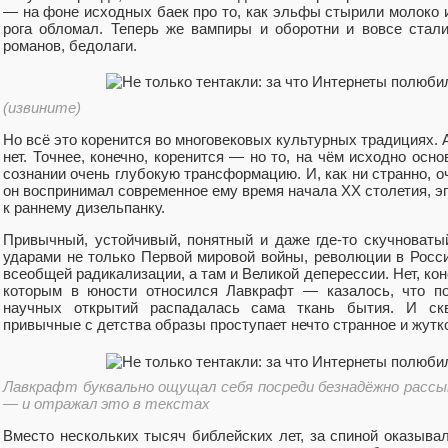
— на фоне исходных баек про то, как эльфы стырили молоко и
рога обломал. Теперь же вампиры и оборотни и вовсе ста
романов, бедолаги.
(извините)
Но всё это коренится во многовековых культурных традициях. 
нет. Точнее, конечно, коренится — но то, на чём исходно осн
сознании очень глубокую трансформацию. И, как ни странно, о
он воспринимал современное ему время начала ХХ столетия, эп
к раннему дизельпанку.
Привычный, устойчивый, понятный и даже где-то скучноваты
ударами не только Первой мировой войны, революции в Росс
всеобщей радикализации, а там и Великой деперессии. Нет, к
которым в юности относился Лавкрафт — казалось, что по
научных открытий распадалась сама ткань бытия. И ск
привычные с детства образы проступает нечто странное и жутк
Лавкрафт буквально ощущал себя посреди безнадёжно расс
— и отражал это в текстах
Вместо нескольких тысяч библейских лет, за спиной оказыв