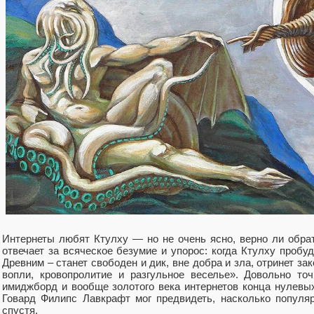
Интернеты любят Ктулху — но не очень ясно, верно ли обрат
отвечает за всяческое безумие и упорос: когда Ктулху пробу
Древним – станет свободен и дик, вне добра и зла, отринет зак
вопли, кровопролитие и разгульное веселье». Довольно т
имиджборд и вообще золотого века интернетов конца нулевых
Говард Филипс Лавкрафт мог предвидеть, насколько популя
спустя.