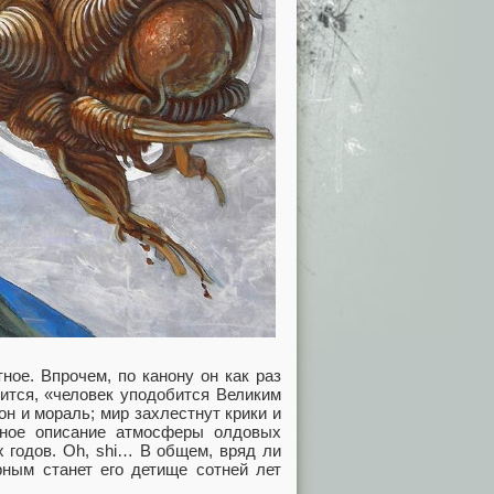
ное. Впрочем, по канону он как раз
дится, «человек уподобится Великим
он и мораль; мир захлестнут крики и
очное описание атмосферы олдовых
 годов. Oh, shi… В общем, вряд ли
рным станет его детище сотней лет