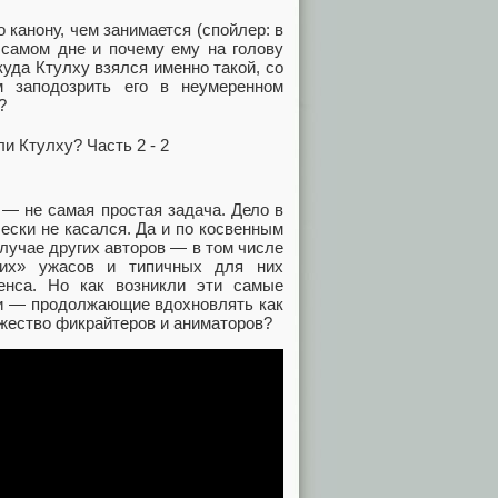
о канону, чем занимается (спойлер: в
м самом дне и почему ему на голову
куда Ктулху взялся именно такой, со
 заподозрить его в неумеренном
?
— не самая простая задача. Дело в
чески не касался. Да и по косвенным
случае других авторов — в том числе
ких» ужасов и типичных для них
енса. Но как возникли эти самые
ти — продолжающие вдохновлять как
ожество фикрайтеров и аниматоров?