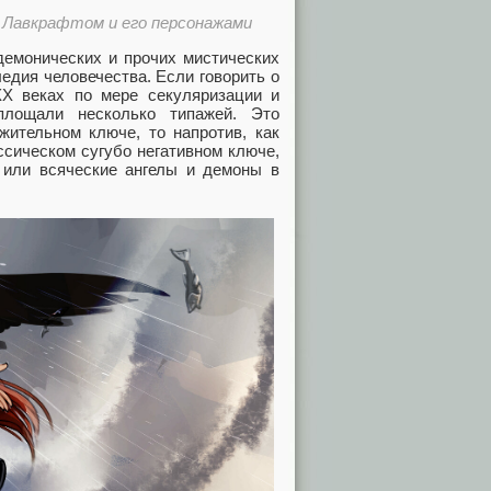
о Лавкрафтом и его персонажами
демонических и прочих мистических
едия человечества. Если говорить о
XX веках по мере секуляризации и
площали несколько типажей. Это
жительном ключе, то напротив, как
ассическом сугубо негативном ключе,
у или всяческие ангелы и демоны в