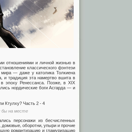
ми отношениями и личной жизнью в
 становление классического фэнтези
 мира — даже у католика Толкиена
а, и традиция эта намертво вшита в
 в эпоху Ренессанса. Позже, в XIX
ились нордические боги Асгарда — и
я бы на месте
ались персонажи из бесчисленных
 домовые, оборотни, упыри и прочие
ейшую романтизацию и гламуризацию