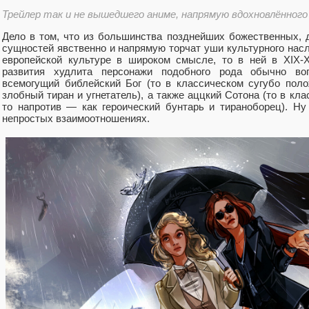
Трейлер так и не вышедшего аниме, напрямую вдохновлённог
Дело в том, что из большинства позднейших божественных, 
сущностей явственно и напрямую торчат уши культурного насл
европейской культуре в широком смысле, то в ней в XIX-
развития худлита персонажи подобного рода обычно во
всемогущий библейский Бог (то в классическом сугубо поло
злобный тиран и угнетатель), а также аццкий Сотона (то в кл
то напротив — как героический бунтарь и тираноборец). Н
непростых взаимоотношениях.