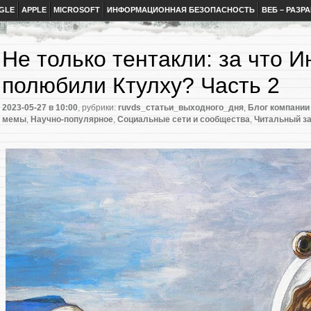
GLE
APPLE
MICROSOFT
ИНФОРМАЦИОННАЯ БЕЗОПАСНОСТЬ
ВЕБ – РАЗР
Не только тентакли: за что 
полюбили Ктулху? Часть 2
2023-05-27
в 10:00
, рубрики:
ruvds_статьи_выходного_дня
,
Блог компани
мемы
,
Научно-популярное
,
Социальные сети и сообщества
,
Читальный з