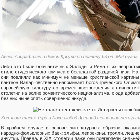
Ангел Азирафаэль и демон Кроули по правилу 63 от Makoyana
Либо это были боги античных Эллады и Рима с их непросты
стиле студенческого кампуса с бесплатной раздачей пива. На
они повлияли как минимум не меньше христианской картины
пантеон Валар явственно напоминает богов греческого Олимп
европейскую культуру со времён «возрождения античности»
столетии на волне романтического национализма, сюда добав
без них ныне опять совершенно никуда.
Хотя от таких Тора и Локи любой древний скандинав рехнулс
В крайнем случае в основе литературных образов оказыв
народно-фольклорных баек: эльфы, лепреконы, тролли, лешие,
анчутки. Правда, в XIX столетии даже они претерпели сильн