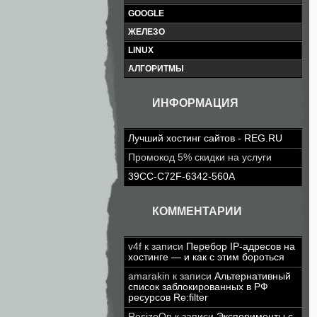
GOOGLE
ЖЕЛЕЗО
LINUX
АЛГОРИТМЫ
ИНФОРМАЦИЯ
Лучший хостинг сайтов - REG.RU
Промокод 5% скидки на услуги
39CC-C72F-6342-560A
КОММЕНТАРИИ
v4f
к записи
Перебор IP-адресов на
хостинге — и как с этим бороться
amarakin
к записи
Альтернативный
список заблокированных в РФ
ресурсов Re:filter
ResizeOn
к записи
Эксперименты с