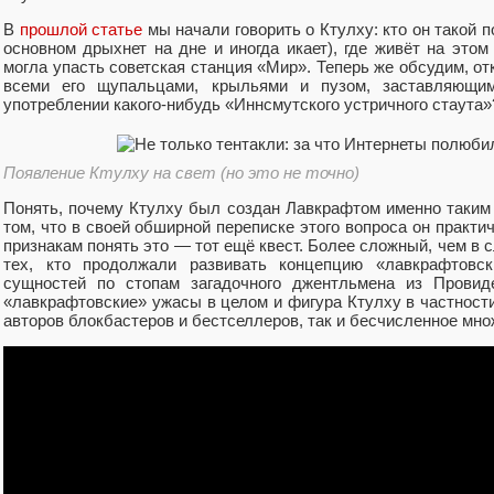
В
прошлой статье
мы начали говорить о Ктулху: кто он такой п
основном дрыхнет на дне и иногда икает), где живёт на это
могла упасть советская станция «Мир». Теперь же обсудим, от
всеми его щупальцами, крыльями и пузом, заставляющим
употреблении какого-нибудь «Иннсмутского устричного стаута»
Появление Ктулху на свет (но это не точно)
Понять, почему Ктулху был создан Лавкрафтом именно таким 
том, что в своей обширной переписке этого вопроса он практи
признакам понять это — тот ещё квест. Более сложный, чем в 
тех, кто продолжали развивать концепцию «лавкрафтовс
сущностей по стопам загадочного джентльмена из Провид
«лавкрафтовские» ужасы в целом и фигура Ктулху в частнос
авторов блокбастеров и бестселлеров, так и бесчисленное мн