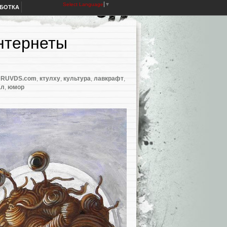
Select Language
▼
АБОТКА
Интернеты
и RUVDS.com
,
ктулху
,
культура
,
лавкрафт
,
ал
,
юмор