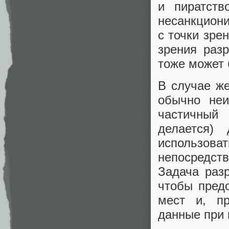
и пиратств
несанкциони
с точки зре
зрения разр
тоже может 
В случае ж
обычно неи
частичный
делается)
использо
непосредст
Задача раз
чтобы пред
мест и, пр
данные при 