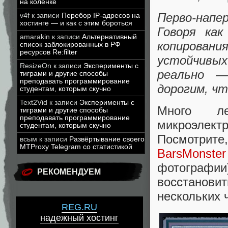
на коленке
Перво-нап
v4f
к записи
Перебор IP-адресов на
хостинге — и как с этим бороться
Говоря ка
amarakin
к записи
Альтернативный
копирован
список заблокированных в РФ
ресурсов Re:filter
устойчивых
ResizeOn
к записи
Эксперименты с
реально —
тиграми и другие способы
преподавать программирование
дорогим, ч
студентам, которым скучно
Text2Vid
к записи
Эксперименты с
Много л
тиграми и другие способы
преподавать программирование
микроэлект
студентам, которым скучно
Посмотрит
всым
к записи
Развёртывание своего
MTProxy Telegram со статистикой
BarsMonster
фотограф
РЕКОМЕНДУЕМ
восстанов
нескольких 
REG.RU
надежный хостинг