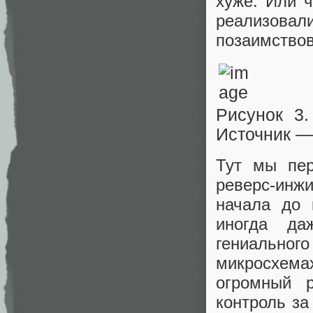
хуже. Или ч
реализов
позаимствов
Рисунок 3.
Источник 
Тут мы пер
реверс-инж
начала до 
иногда да
гениальног
микросхемах
огромный р
контроль з