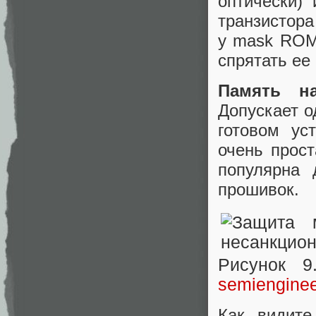
оптически)
транзистора
у mask ROM 
спрятать ее
Память н
Допускает о
готовом ус
очень прост
популярна 
прошивок.
Рисунок 
semiengine
Как видите