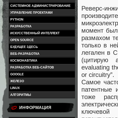
СИСТЕМНОЕ АДМИНИСТРИРОВАНИЕ
Реверс-и
УПРАВЛЕНИЕ ПРОЕКТАМИ
производи
PYTHON
микроэлект
РАЗРАБОТКА
момент была
ИСКУССТВЕННЫЙ ИНТЕЛЛЕКТ
размахом т
OPEN SOURCE
только в не
БУДУЩЕЕ ЗДЕСЬ
легален в С
ВЕБ-РАЗРАБОТКА
(цитирую а
КОСМОНАВТИКА
evaluating t
РАЗРАБОТКА ВЕБ-САЙТОВ
or circuitry”.
GOOGLE
Самое част
ЖЕЛЕЗО
патентные 
LINUX
АЛГОРИТМЫ
тоже расп
электрическ
ИНФОРМАЦИЯ
ключевой 