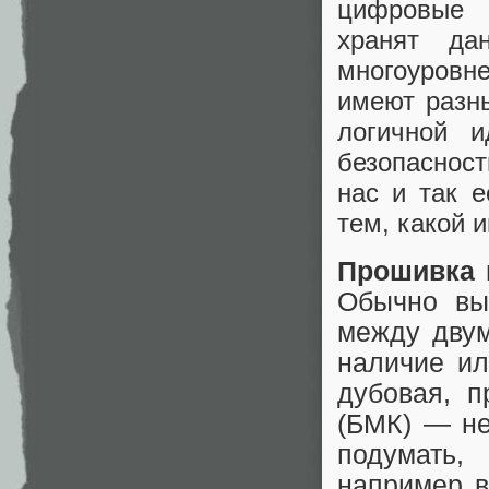
цифровые 
хранят да
многоуровн
имеют разн
логичной и
безопаснос
нас и так е
тем, какой 
Прошивка 
Обычно выг
между двум
наличие ил
дубовая, п
(БМК) — не
подумать,
например в