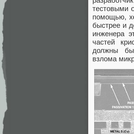
разработчи
тестовыми о
помощью, хо
быстрее и д
инженера э
частей кри
должны бы
взлома микр