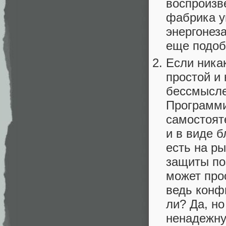
воспроизв
фабрика у
энергонез
еще подобн
Если никак
простой и 
бессмысле
Программи
самостоят
и в виде 
есть на р
защиты по
может прос
ведь конф
ли? Да, н
ненадежну