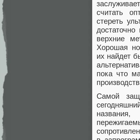
заслуживае
считать оп
стереть уль
достаточно
верхние ме
Хорошая но
их найдет б
альтернати
пока что м
производств
Самой защ
сегодняшни
названия,
пережигае
сопротивлен
в запрогра