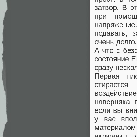
затвор. В э
при помощ
напряжени
подавать, 
очень долго.
А что с без
состояние 
сразу неско
Первая пл
стираетс
воздействи
наверняка 
если вы вни
у вас впол
материалом 
включают з