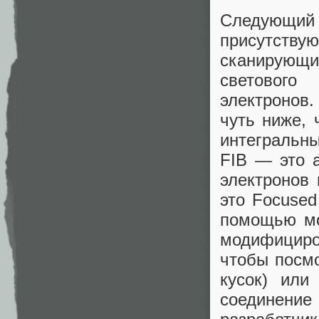
Следующи
присутству
сканирующи
светового
электронов.
чуть ниже,
интегральны
FIB — это 
электронов
это Focused
помощью мо
модифициро
чтобы посмо
кусок) или
соединение