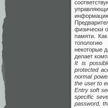
соответств
управляющие
информац
Предварит
физически о
памяти. Как
топологию
некоторые д
делает комп
It is possi
protected acc
normal power
the user to 
Entry soft s
specific sev
password, th