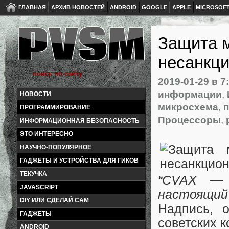
ГЛАВНАЯ
АРХИВ НОВОСТЕЙ
ANDROID
GOOGLE
APPLE
MICROSOF
Защита м
несанкци
2019-01-29
в 7
информации
,
НОВОСТИ
микросхема
,
ПРОГРАММИРОВАНИЕ
Процессоры
,
ИНФОРМАЦИОННАЯ БЕЗОПАСНОСТЬ
ЭТО ИНТЕРЕСНО
НАУЧНО-ПОПУЛЯРНОЕ
ГАДЖЕТЫ И УСТРОЙСТВА ДЛЯ ГИКОВ
ТЕКУЧКА
“CVAX — 
JAVASCRIPT
настоящий 
DIY ИЛИ СДЕЛАЙ САМ
Надпись, 
ГАДЖЕТЫ
советских к
ANDROID