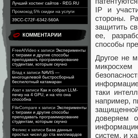
патентуются
Лучший хостинг сайтов - REG.RU
IP и участ
Промокод 5% скидки на услуги
стороны. Р
39CC-C72F-6342-560A
защитить св
ее, разраб
КОММЕНТАРИИ
способы пре
FreeAIVideo
к записи
Эксперименты
с тиграми и другие способы
Другое не м
преподавать программирование
студентам, которым скучно
микросхе
Влад
к записи
NAVIS —
безопасно
многоцелевой быстросборный
информацией
беспилотный катамаран
Азат
к записи
Как я собрал LLM-
таки интелл
печку на 4 GPU, и на что она
например, п
способна
защищенно
FileCompare
к записи
Эксперименты
с тиграми и другие способы
доверяем 
преподавать программирование
студентам, которым скучно
информацию
Феликс
к записи
База данных
систем, и х
простых чисел до ста миллиардов