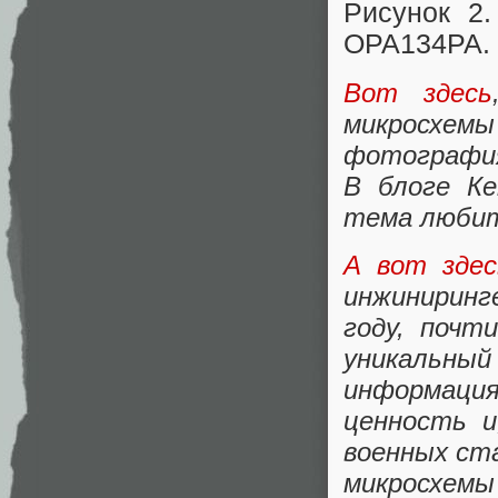
Рисунок 2.
OPA134PA.
Вот здесь
микросхем
фотография
В блоге Ке
тема любит
А вот здес
инжиниринг
году, почт
уникальны
информац
ценность и
военных ст
микросхемы