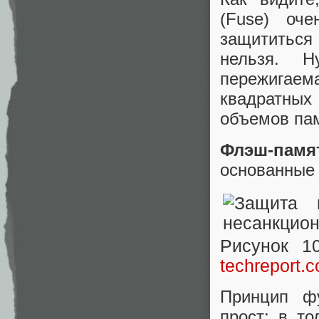
(Fuse) оч
защититься
нельзя. Н
пережигае
квадратных
объемов па
Флэш-пам
основанные 
Рисунок 1
techreport.
Принцип фу
прост: в т