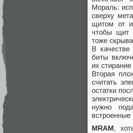
Мораль: ис
сверху мет
щитом от и
чтобы щит 
тоже скрыва
В качестве
биты включ
их стирание
Вторая пло
считать эл
остатки пос
электричес
нужно под
встроенные
MRAM
, хо