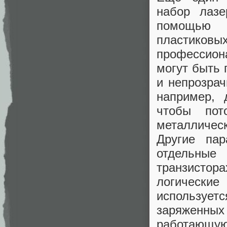
набор лаз
помощью 
пластиковы
профессион
могут быть 
и непрозрач
например, 
чтобы пот
металлическ
Другие пар
отдельные
транзистор
логически
использует
заряженны
работающу