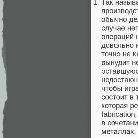
Так называ
производс
обычно де
случае не
операций н
довольно 
точно не к
вынудит н
оставшуюс
недостающи
чтобы игра
состоит в 
которая ре
fabricati
в сочетани
металлах,