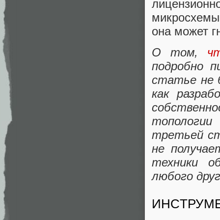
лицензионн
микросхемы 
она может г
О том,
ч
подробно п
статье не 
как разра
собственн
топологии
третьей ст
не получае
техники о
любого друг
ИНСТРУМ