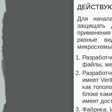
ДЕЙСТВУ
Для начал
защищать 
применени
разные в
микросхемы
Разработч
файлы, мет
Разработч
имеет Veri
как тополо
блоке как
имеет дост
Фабрика. 