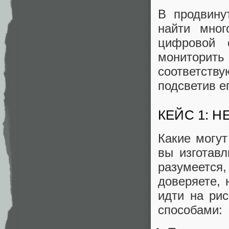
В продвину
найти мног
цифровой 
монитори
соответств
подсветив е
КЕЙС 1: 
Какие могут
вы изготав
разумеется,
доверяете,
идти на ри
способами: