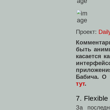
Проект:
Dail
Комментари
быть аними
касается к
интерфейс
приложени
Бабича. О 
тут
.
7. Flexib
За послед