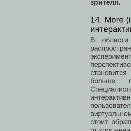
зрителя.
14. More (
интеракти
В области
распрост
эксперимен
перспектив
становитс
больше п
Специалист
интеракти
пользовате
виртуальном
стоит обра
от компании 