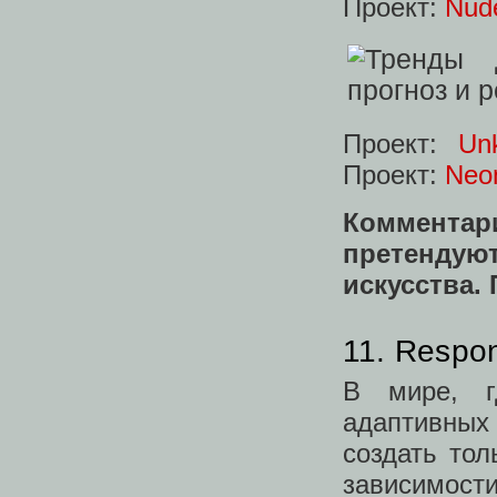
Проект:
Nud
Проект:
Un
Проект:
Neo
Комментари
претендую
искусства. 
11. Respo
В мире, г
адаптивных
создать тол
зависимос