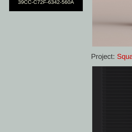
39CC-C72F-6342-560A
Project:
Squa