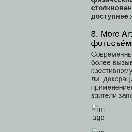
столкнове
доступнее 
8. More Ar
фотосъём
Современн
более вызы
креативном
ли декорац
применени
зрители зап