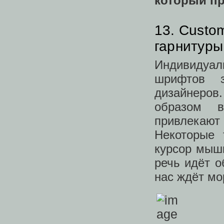
который пр
13. Custo
гарнитур
Индивидуа
шрифтов з
дизайнеров
образом в
привлекают
Некоторые 
курсор мыши
речь идёт о
нас ждёт мо