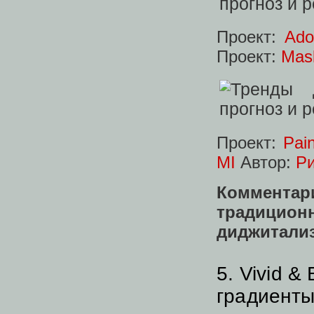
Проект:
Ado
Проект:
Mas
Проект:
Pai
MI
Автор:
Ри
Коммента
традицион
диджитализ
5. Vivid &
градиент