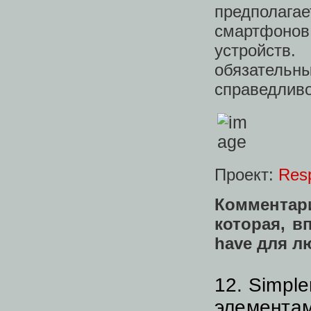
предполага
смартфонов,
устройств
обязатель
справедливо
Проект:
Res
Комментар
которая, в
have для л
12. Simpl
элемента