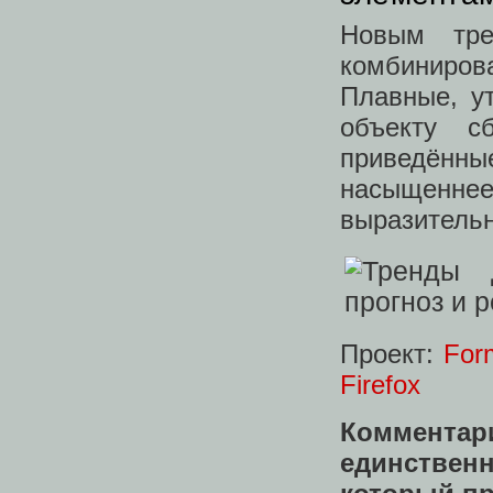
Новым тре
комбиниро
Плавные, у
объекту с
приведённые
насыщенн
выразитель
Проект:
For
Firefox
Коммента
единствен