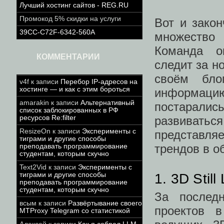
Лучший хостинг сайтов - REG.RU
Промокод 5% скидки на услуги
Вот и зако
39CC-C72F-6342-560A
множество
Команда о
КОММЕНТАРИИ
следит за н
своём бло
v4f
к записи
Перебор IP-адресов на
хостинге — и как с этим бороться
информацию
amarakin
к записи
Альтернативный
постарали
список заблокированных в РФ
развивать
ресурсов Re:filter
ResizeOn
к записи
Эксперименты с
представляе
тиграми и другие способы
трендов в об
преподавать программирование
студентам, которым скучно
Text2Vid
к записи
Эксперименты с
1. 3D Stil
тиграми и другие способы
преподавать программирование
студентам, которым скучно
За послед
всым
к записи
Развёртывание своего
проектов 
MTProxy Telegram со статистикой