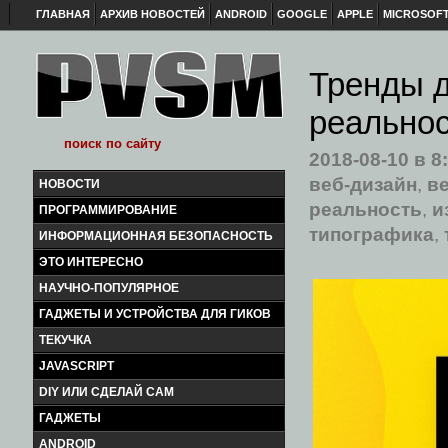
ГЛАВНАЯ
АРХИВ НОВОСТЕЙ
ANDROID
GOOGLE
APPLE
MICROSOF
Тренды д
реально
2018-08-10
в 8
веб-дизайн
,
в
НОВОСТИ
реальность
,
и
ПРОГРАММИРОВАНИЕ
типографика
,
ИНФОРМАЦИОННАЯ БЕЗОПАСНОСТЬ
ЭТО ИНТЕРЕСНО
НАУЧНО-ПОПУЛЯРНОЕ
ГАДЖЕТЫ И УСТРОЙСТВА ДЛЯ ГИКОВ
ТЕКУЧКА
JAVASCRIPT
DIY ИЛИ СДЕЛАЙ САМ
ГАДЖЕТЫ
ANDROID