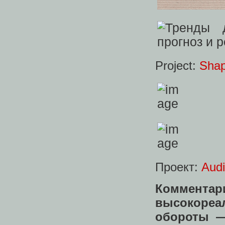
Project:
Shap
Проект:
Audi
Коммен
высокореа
обороты 