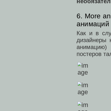
необязате
6. More a
анимаций 
Как и в сл
дизайнеры 
анимацию)
постеров та