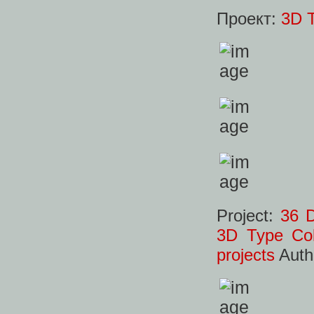
Проект:
3D T
Project:
36 D
3D Type Col
projects
Auth