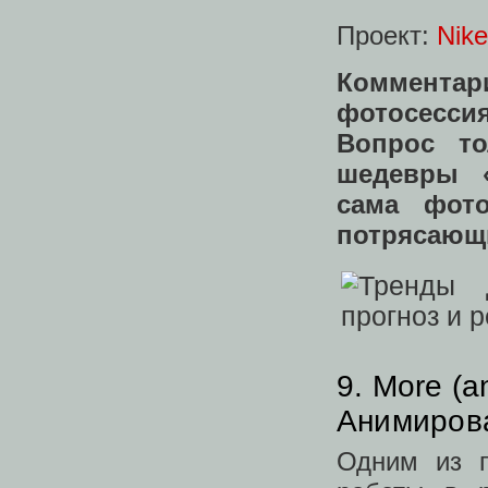
Проект:
Nik
Коммента
фотосесс
Вопрос то
шедевры 
сама фот
потрясающ
9. More (an
Анимирова
Одним из г