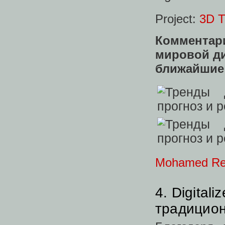
Project:
3D T
Коммента
мировой ди
ближайшие 
Mohamed R
4. Digital
традицион