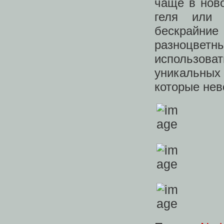
чаще в нов
геля или 
бескрайние
разноцвет
использов
уникальны
которые нев