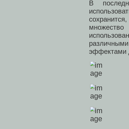
В послед
использова
сохранится,
множеств
использов
различными
эффектами д