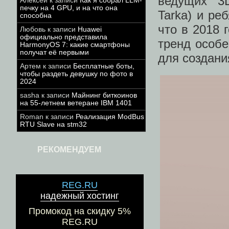
ведущих 3D
Алексей
к записи
Как я собрал LLM-
печку на 4 GPU, и на что она
Tarka) и ре
способна
что в 2018 
Любовь
к записи
Huawei
официально представила
тренд особе
HarmonyOS 7: какие смартфоны
получат её первыми
для создани
Артем
к записи
Бесплатные боты,
чтобы раздеть девушку по фото в
2024
sasha
к записи
Майнинг биткоинов
на 55-летнем ветеране IBM 1401
Roman
к записи
Реализация ModBus
RTU Slave на stm32
РЕКОМЕНДУЕМ
REG.RU
надежный хостинг
Промокод на скидку 5%
REG.RU