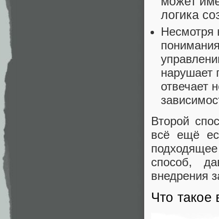
может име
логика со
Несмотря 
понимания
управлении
нарушает 
отвечает н
зависимос
Второй спос
всё ещё ес
подходяще
способ, д
внедрения з
Что такое