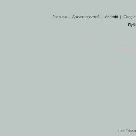
Главная
|
Архив новостей
|
Android
|
Google
Пуб
Все пра
Основными материалами сайта являются
архивные ко
https://ajax.