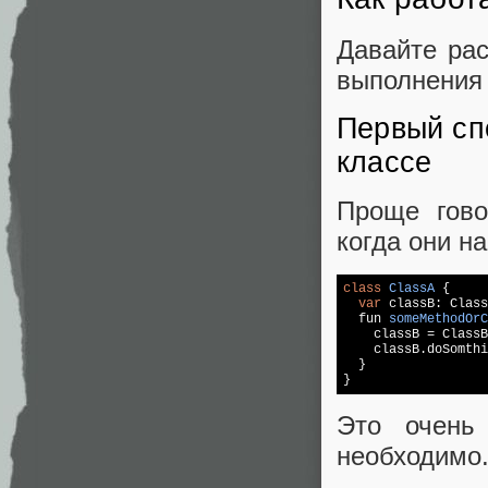
Давайте рас
выполнения 
Первый сп
классе
Проще гово
когда они н
class
ClassA
 {

var
 classB: 
Class
  fun 
someMethodOr
    classB = ClassB
    classB.doSomthi
  }

}
Это очень
необходимо