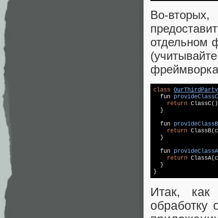
Во-вторых,
предостави
отдельном ф
(учитывайте
фреймворка
class
OurThirdParty
fun 
provideClassC
return
 ClassC()
  }

fun 
provideClassB
return
 ClassB(c
  }

fun 
provideClassA
return
 ClassA(c
  }

}
Итак, как
обработку 