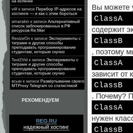
на коленке
Вы можете у
v4f
к записи
Перебор IP-адресов на
хостинге — и как с этим бороться
ClassA
amarakin
к записи
Альтернативный
список заблокированных в РФ
содержит э
ресурсов Re:filter
ResizeOn
к записи
Эксперименты с
ClassB
тиграми и другие способы
преподавать программирование
, поэтому м
студентам, которым скучно
Text2Vid
к записи
Эксперименты с
ClassA
тиграми и другие способы
преподавать программирование
зависит от 
студентам, которым скучно
всым
к записи
Развёртывание своего
ClassB
MTProxy Telegram со статистикой
. Почему? П
РЕКОМЕНДУЕМ
ClassA
нужен клас
REG.RU
надежный хостинг
ClassB