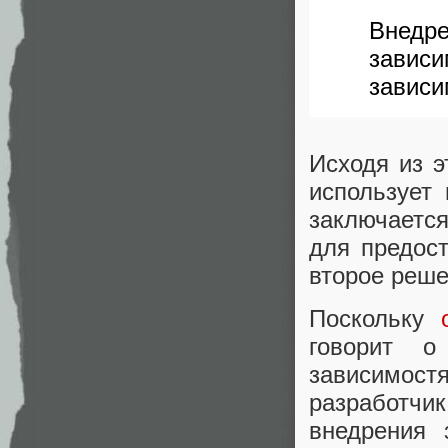
Внедре
завис
зависи
Исходя из э
использует
заключаетс
для предос
второе реш
Поскольку
говорит о
зависимос
разработч
внедрения 