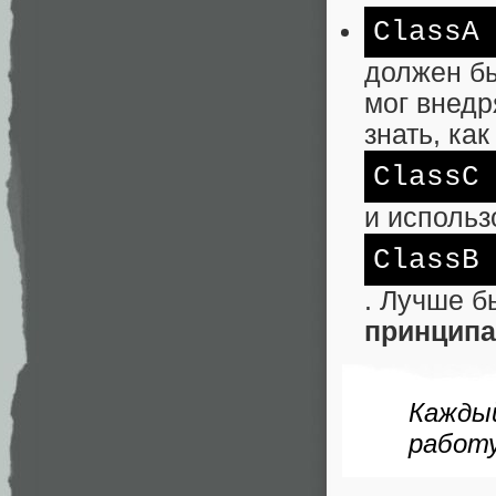
ClassA
должен бы
мог внедр
знать, как
ClassC
и использ
ClassB
. Лучше б
принципа
Кажды
работу