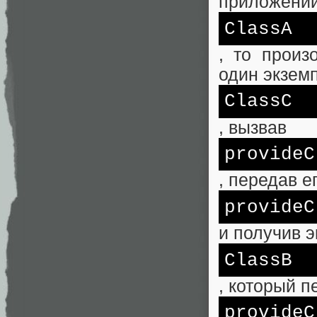
приложении
ClassA
, то произ
один экзем
ClassC
, вызвав
provideC
, передав е
provideC
и получив 
ClassB
, который п
provideC