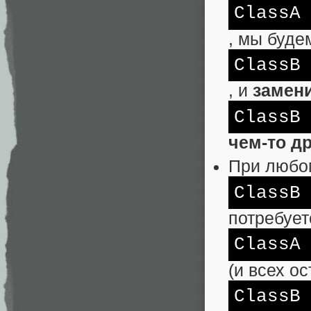
ClassA
, мы буде
ClassB
, и
замен
ClassB
чем-то д
При любо
ClassB
потребует
ClassA
(и всех о
ClassB