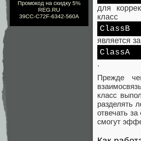
Промокод на скидку 5%
для корре
REG.RU
класс
39CC-C72F-6342-560A
ClassB
является з
ClassA
.
Прежде че
взаимосвяз
класс выпо
разделять л
отвечать за
смогут эффе
Как работ