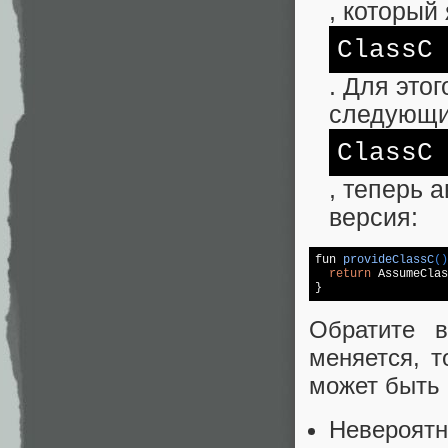
, который
ClassC
. Для это
следующим
ClassC
, теперь 
версия:
fun 
provideClassC
()
return
 AssumeClas
}
Обратите в
меняется, т
может быть 
Невероятн