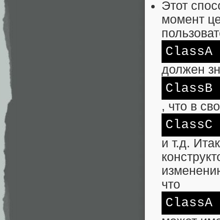
Этот спос
момент це
пользоват
ClassA
должен зн
ClassB
, что в с
ClassC
и т.д. Ит
конструкт
изменению
что
ClassA