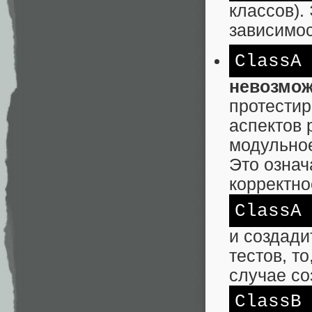
классов).
зависимос
ClassA
невозмож
протестир
аспектов 
модульное
Это означ
корректно
ClassA
и создади
тестов, т
случае со
ClassB