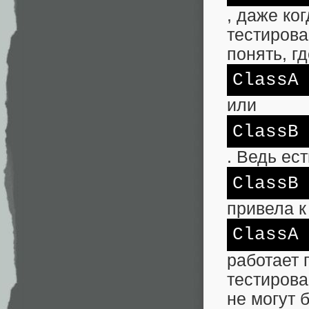
, даже ко
тестирова
понять, г
ClassA
или
ClassB
. Ведь ест
ClassB
привела к
ClassA
работает 
тестирова
не могут 