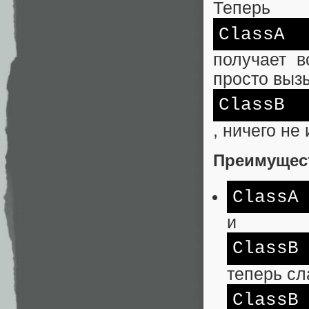
Теперь
ClassA
получает в
просто выз
ClassB
, ничего не
Преимущес
ClassA
и
ClassB
теперь сл
ClassB