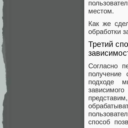
пользовате
местом.
Как же сде
обработки з
Третий спо
зависимос
Согласно п
получение 
подходе м
зависимого
представим
обрабатыват
пользовател
способ поз