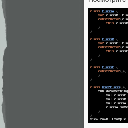
class
ClassA
{

var
 classB: Cla
constructor
(cla
this
.classB
    }

}

class
ClassB
{

var
 classC: Cla
constructor
(cla
this
.classC
    }

}

class
ClassC
{

constructor
(){

    }

}

class
UserClass
()
{

    fun doSomething
        val classC 
        val classB 
        val classA 
        classA.some
    }

}

view rawDI Example 