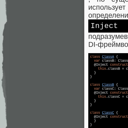
использует
определени
Inject
подразумев
DI-фреймво
class
ClassA
{

var
 classB: Class
  @Inject 
construct
this
.classB = c
  }

}

class
ClassB
{

var
 classC: Class
  @Inject 
construct
this
.classC = c
  }

}

class
ClassC
{

  @Inject 
construct
  }

}