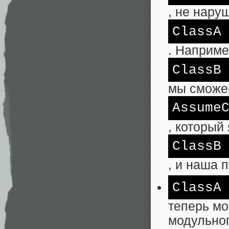
, не нару
ClassA
. Наприме
ClassB
мы сможе
Assume
, который
ClassB
, и наша 
ClassA
теперь мо
модульног