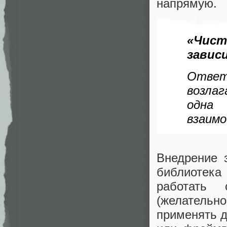
напрямую.
«Чи
завис
Ответ
возла
одна 
взаим
Внедрение 
библиотека
работать 
(желательн
применять д