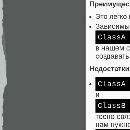
Преимущес
Это легко 
Зависимый
ClassA
в нашем с
создавать
Недостатки
ClassA
и
ClassB
тесно свя
нам нужно