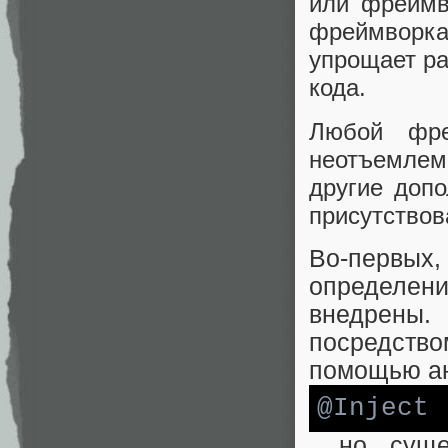
или фреймв
фреймворка
упрощает ра
кода.
Любой фре
неотъемлем
другие доп
присутствов
Во-первых
определен
внедрены.
посредств
помощью а
@Inject
, но сущ