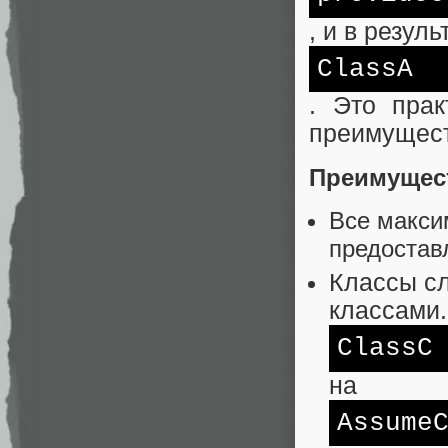
, и в резул
ClassA
. Это прак
преимущест
Преимущес
Все макси
предостав
Классы сл
классами.
ClassC
на
Assume