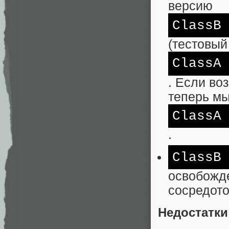
версию
ClassB
(тестовый
ClassA
. Если во
теперь мы
ClassA
.
ClassB
освобожде
сосредото
Недостатки