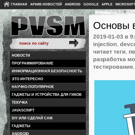
ГЛАВНАЯ
АРХИВ НОВОСТЕЙ
ANDROID
GOOGLE
APPLE
MICROSOF
Основы 
2019-01-03
в 9
injection
,
devco
читает теги
,
п
НОВОСТИ
разработка м
ПРОГРАММИРОВАНИЕ
тестирование
ИНФОРМАЦИОННАЯ БЕЗОПАСНОСТЬ
ЭТО ИНТЕРЕСНО
НАУЧНО-ПОПУЛЯРНОЕ
ГАДЖЕТЫ И УСТРОЙСТВА ДЛЯ ГИКОВ
ТЕКУЧКА
JAVASCRIPT
DIY ИЛИ СДЕЛАЙ САМ
ГАДЖЕТЫ
ANDROID