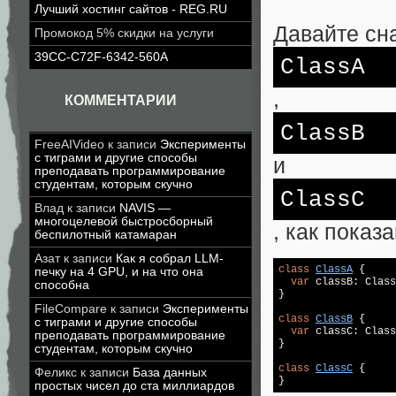
Лучший хостинг сайтов - REG.RU
Давайте сн
Промокод 5% скидки на услуги
39CC-C72F-6342-560A
ClassA
,
КОММЕНТАРИИ
ClassB
FreeAIVideo
к записи
Эксперименты
с тиграми и другие способы
и
преподавать программирование
студентам, которым скучно
ClassC
Влад
к записи
NAVIS —
многоцелевой быстросборный
, как показ
беспилотный катамаран
Азат
к записи
Как я собрал LLM-
class
ClassA
{

печку на 4 GPU, и на что она
var
 classB: Class
способна
}

FileCompare
к записи
Эксперименты
class
ClassB
{

с тиграми и другие способы
var
 classC: Class
преподавать программирование
}

студентам, которым скучно
class
ClassC
{

Феликс
к записи
База данных
}
простых чисел до ста миллиардов