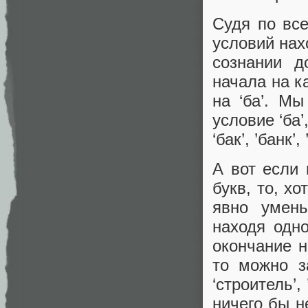
Судя по все
условий нах
сознании д
начала на к
на ‘ба’. М
условие ‘ба’
‘бак’, ’банк’,
А вот если 
букв, то, х
явно умен
находя одн
окончание н
то можно з
‘строитель’,
ничего бы н