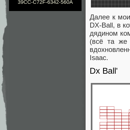
39CC-C72F-6342-560A
Далее к мои
DX-Ball, в 
дядином ком
(всё та же
вдохновлен
Isaac.
Dx Ball'