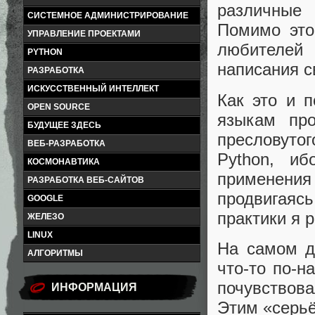
различные
СИСТЕМНОЕ АДМИНИСТРИРОВАНИЕ
Помимо это
УПРАВЛЕНИЕ ПРОЕКТАМИ
любителей 
PYTHON
написания с
РАЗРАБОТКА
ИСКУССТВЕННЫЙ ИНТЕЛЛЕКТ
Как это и п
OPEN SOURCE
языкам пр
БУДУЩЕЕ ЗДЕСЬ
пресловуто
ВЕБ-РАЗРАБОТКА
Python, и
КОСМОНАВТИКА
применения
РАЗРАБОТКА ВЕБ-САЙТОВ
продвигаяс
GOOGLE
практики я 
ЖЕЛЕЗО
LINUX
На самом д
АЛГОРИТМЫ
что-то по-н
почувствовал
ИНФОРМАЦИЯ
Этим «серьё