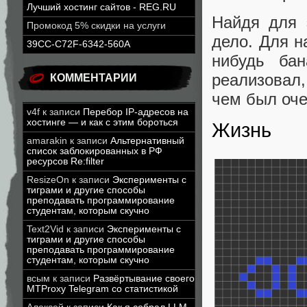
Лучший хостинг сайтов - REG.RU
Найдя для 
Промокод 5% скидки на услуги
дело. Для н
39CC-C72F-6342-560A
нибудь ба
реализовал,
КОММЕНТАРИИ
чем был оче
v4f
к записи
Перебор IP-адресов на
хостинге — и как с этим бороться
Жизнь
amarakin
к записи
Альтернативный
список заблокированных в РФ
ресурсов Re:filter
ResizeOn
к записи
Эксперименты с
тиграми и другие способы
преподавать программирование
студентам, которым скучно
Text2Vid
к записи
Эксперименты с
тиграми и другие способы
преподавать программирование
студентам, которым скучно
всым
к записи
Развёртывание своего
MTProxy Telegram со статистикой