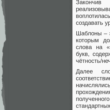
Закончив
реализовыв
воплотилас
создавать у
Шаблоны – э
которым до
слова на «
букв, содер
чётность/неч
Далее сло
соответст
начислялись
прохожден
полученно
стандартн