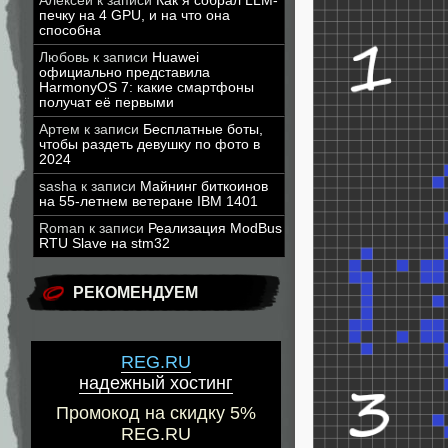
Алексей
к записи
Как я собрал LLM-
печку на 4 GPU, и на что она
способна
Любовь
к записи
Huawei
официально представила
HarmonyOS 7: какие смартфоны
получат её первыми
Артем
к записи
Бесплатные боты,
чтобы раздеть девушку по фото в
2024
sasha
к записи
Майнинг биткоинов
на 55-летнем ветеране IBM 1401
Roman
к записи
Реализация ModBus
RTU Slave на stm32
РЕКОМЕНДУЕМ
REG.RU
надежный хостинг
Промокод на скидку 5%
REG.RU