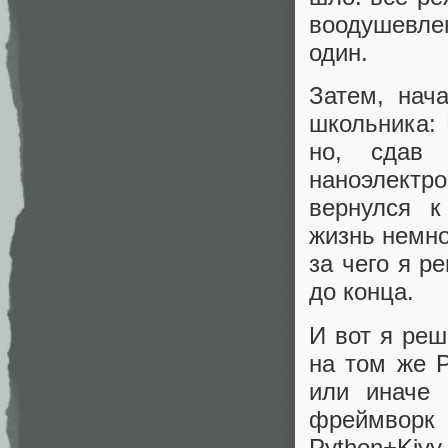
воодушевле
один.
Затем, нач
школьника:
но, сдав 
наноэлект
вернулся к
жизнь немно
за чего я р
до конца.
И вот я реш
на том же P
или иначе 
фреймворк 
Python+Kiv