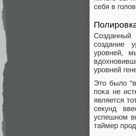
себя в голо
Полировка
Созданный
создание у
уровней, м
вдохновив
уровней ген
Это было “в
пока не ист
является то
секунд вве
успешном вы
таймер прод