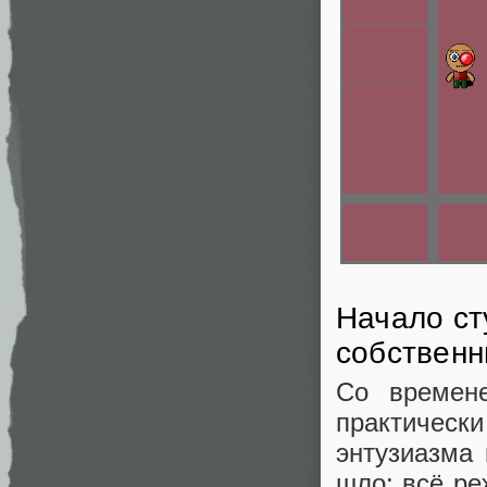
Начало ст
собственн
Со времен
практичес
энтузиазма 
шло: всё ре