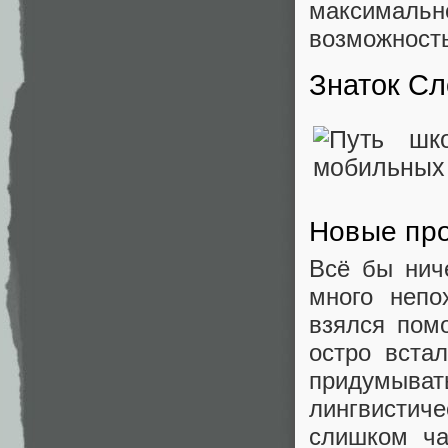
максимальн
возможность
Знаток Сл
Новые пр
Всё бы ниче
много непо
взялся пом
остро вста
придумыв
лингвистиче
слишком ча