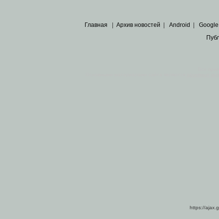
Главная
|
Архив новостей
|
Android
|
Google
Пуб
Все пра
Основными материалами сайта являются
архивные ко
https://ajax.