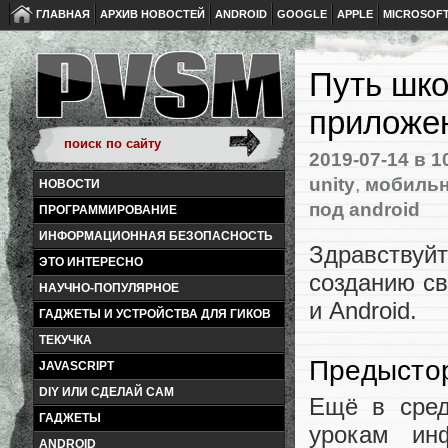
ГЛАВНАЯ
АРХИВ НОВОСТЕЙ
ANDROID
GOOGLE
APPLE
MICROSOF
Путь шко
приложе
2019-07-14
в 1
unity
,
мобильн
НОВОСТИ
под android
ПРОГРАММИРОВАНИЕ
ИНФОРМАЦИОННАЯ БЕЗОПАСНОСТЬ
Здравствуй
ЭТО ИНТЕРЕСНО
созданию св
НАУЧНО-ПОПУЛЯРНОЕ
и Android.
ГАДЖЕТЫ И УСТРОЙСТВА ДЛЯ ГИКОВ
ТЕКУЧКА
Предысто
JAVASCRIPT
DIY ИЛИ СДЕЛАЙ САМ
Ещё в сред
ГАДЖЕТЫ
урокам ин
ANDROID