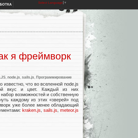
Select Language
▼
АБОТКА
как я фреймворк
.JS
,
node.js
,
sails.js
,
Программирование
 известно, что во вселенной node.js
ой вкус и цвет. Каждый из них
 набор возможностей и собственную
януть каждому из этих «зверей» под
ймворк уже более менее обладающий
рументами:
kraken.js
,
sails.js
,
meteor.js