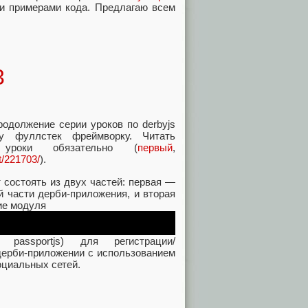
 и примерами кода. Предлагаю всем
3
родолжение серии уроков по derbyjs
у фуллстек фреймворку. Читать
 уроки обязательно (
первый
,
t/221703/
).
т состоять из двух частей: первая —
й части дерби-приложения, и вторая
ие модуля
 passportjs) для регистрации/
дерби-приложении с использованием
оциальных сетей.