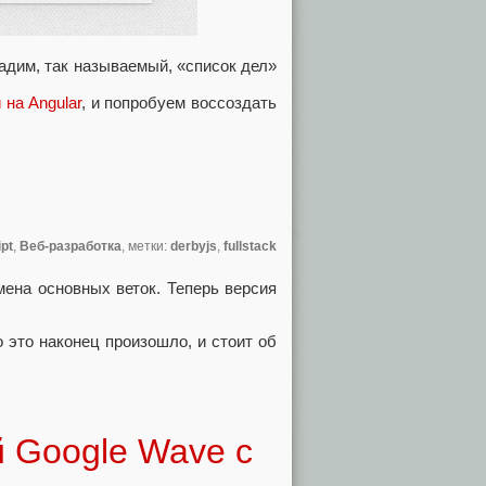
адим, так называемый, «список дел»
 на Angular
, и попробуем воссоздать
ipt
,
Веб-разработка
, метки:
derbyjs
,
fullstack
ена основных веток. Теперь версия
 это наконец произошло, и стоит об
й Google Wave c