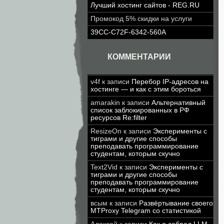
Лучший хостинг сайтов - REG.RU
Промокод 5% скидки на услуги
39CC-C72F-6342-560A
КОММЕНТАРИИ
v4f
к записи
Перебор IP-адресов на
хостинге — и как с этим бороться
amarakin
к записи
Альтернативный
список заблокированных в РФ
ресурсов Re:filter
ResizeOn
к записи
Эксперименты с
тиграми и другие способы
преподавать программирование
студентам, которым скучно
Text2Vid
к записи
Эксперименты с
тиграми и другие способы
преподавать программирование
студентам, которым скучно
всым
к записи
Развёртывание своего
MTProxy Telegram со статистикой