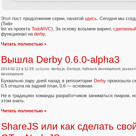
Этот пост продолжение серии, начатой
здесь
. Сегодня мы созд
(Todo-
list из проекта
TodoMVC
). За основу возьмем варинт,
сделанный
функционал на
derby
.
Читать полностью »
Вышла Derby 0.6.0-alpha3
2014-02-23
в 11:29
, рубрики:
derby.js
,
Derbyjs
,
fullstack development
,
javascr
development
Буквально пару дней назад в репозитории
Derby
произошла см
0.5 отошла на задний план, 0.6 — основная.
Не в традициях команды разработчиков заниматься пиаром, но
этом знать.
Читать полностью »
ShareJS или как сделать сво