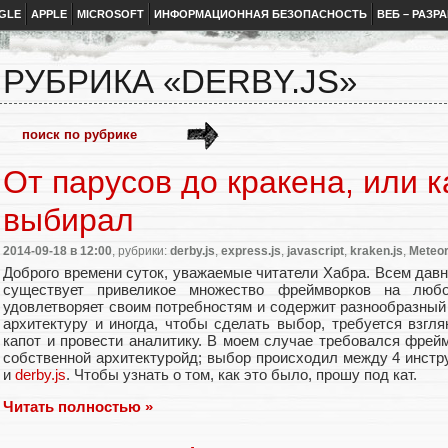
GLE
APPLE
MICROSOFT
ИНФОРМАЦИОННАЯ БЕЗОПАСНОСТЬ
ВЕБ – РАЗР
РУБРИКА «DERBY.JS»
От парусов до кракена, или 
выбирал
2014-09-18
в 12:00
, рубрики:
derby.js
,
express.js
,
javascript
,
kraken.js
,
Meteor
Доброго времени суток, уважаемые читатели Хабра. Всем давно
существует привеликое множество фреймворков на люб
удовлетворяет своим потребностям и содержит разнообразный
архитектуру и иногда, чтобы сделать выбор, требуется взгл
капот и провести аналитику. В моем случае требовался фре
собственной архитектуройд; выбор происходил между 4 инст
и
derby.js
. Чтобы узнать о том, как это было, прошу под кат.
Читать полностью »