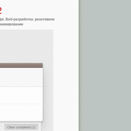
2
ipt
,
Веб-разработка
,
реактивное
раммирование