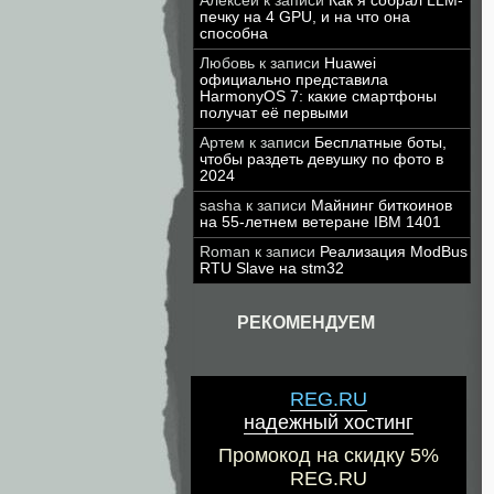
Алексей
к записи
Как я собрал LLM-
печку на 4 GPU, и на что она
способна
Любовь
к записи
Huawei
официально представила
HarmonyOS 7: какие смартфоны
получат её первыми
Артем
к записи
Бесплатные боты,
чтобы раздеть девушку по фото в
2024
sasha
к записи
Майнинг биткоинов
на 55-летнем ветеране IBM 1401
Roman
к записи
Реализация ModBus
RTU Slave на stm32
РЕКОМЕНДУЕМ
REG.RU
надежный хостинг
Промокод на скидку 5%
REG.RU