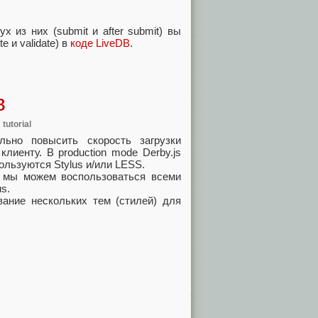
 из них (submit и after submit) вы
e и validate) в
коде LiveDB
.
в
:
tutorial
ельно повысить скорость загрузки
иенту. В production mode Derby.js
ользуются Stylus и/или LESS.
е мы можем воспользоваться всеми
s.
вание нескольких тем (стилей) для