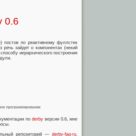
 0.6
е
) постов по реактивному фуллстек
аз речь зайдет о компонентах (некий
 способу иерархического построения
дули.
ное программирование
окументации по
derby
версии 0.6, мне
росы.
дельный репозиторий —
derby-faq-ru
.