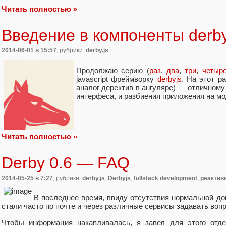
Читать полностью »
Введение в компоненты derby
2014-06-01
в 15:57
, рубрики:
derby.js
Продолжаю серию (
раз
,
два
,
три
,
четыр
javascript фреймворку
derbyjs
. На этот р
аналог деректив в ангуляре) — отличному
интерфеса, и разбиения приложения на мо
Читать полностью »
Derby 0.6 — FAQ
2014-05-25
в 7:27
, рубрики:
derby.js
,
Derbyjs
,
fullstack development
,
реактив
В последнее время, ввиду отсутствия нормальной д
стали часто по почте и через различные сервисы задавать воп
Чтобы информация накапливалась, я завел для этого от