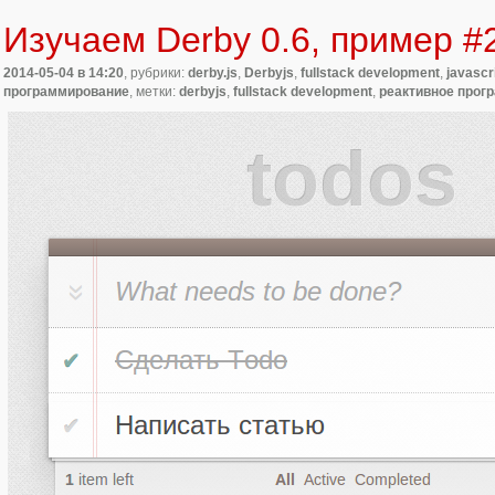
Изучаем Derby 0.6, пример #
2014-05-04
в 14:20
, рубрики:
derby.js
,
Derbyjs
,
fullstack development
,
javascr
программирование
, метки:
derbyjs
,
fullstack development
,
реактивное прог