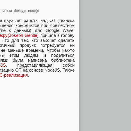
а
, метки:
derbyjs
,
nodejs
е двух лет работы над OT (техника
ешения конфликтов при совместном
упе к данным) для Google Wave,
ефу(Joseph Gentle)
пришла в голову
, что для тех, кто захочет сделать
огичный продукт, потребуется ни
 не меньше времени. Чтобы как-то
очь этим людям и поделиться
иями была написана библиотека
eJS
, представляющая собой
изацию OT на основе NodeJS. Также
C-реализация
.