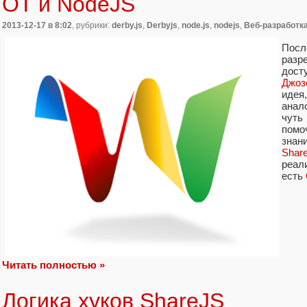
OT и NodeJS
2013-12-17
в 8:02
, рубрики:
derby.js
,
Derbyjs
,
node.js
,
nodejs
,
Веб-разработк
Посл
разр
дост
Джоз
идея
анал
чуть
пом
знан
Shar
реал
есть
Читать полностью »
Логика хуков ShareJS