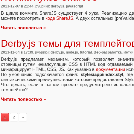
2013-12-07
в 21:44
, рубрики:
derby.js
,
javascript
В цикле коммита ShareJS существует 4 хука. Реализацию двух
можете посмотреть в
коде ShareJS
. А двух остальных (preValidat
Читать полностью »
Derby.js темы для темплейто
2013-11-04
в 17:39
, рубрики:
derby.js
,
node.js
,
tutorial
,
Веб-разработка
, метки
Derby.js предлагает механизм, который позволяет значит
страницы путем инкапсуляции CSS в HTML код отдаваемый кл
минифицирует HTML, CSS, JS. Как указано в
документации
исп
По умолчанию подключается файл:
styles/app/index.styl
, гд
синтаксическими преимуществами которые предоставляет Stylu
Что делать, если в нашем проекте предусмотрено использо
темплейтов?
Читать полностью »
1
2
»