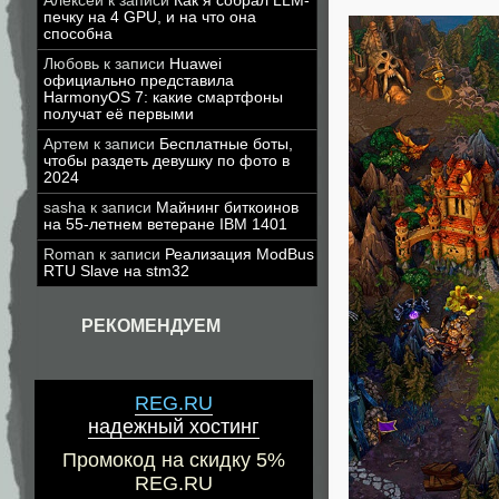
Алексей
к записи
Как я собрал LLM-
печку на 4 GPU, и на что она
способна
Любовь
к записи
Huawei
официально представила
HarmonyOS 7: какие смартфоны
получат её первыми
Артем
к записи
Бесплатные боты,
чтобы раздеть девушку по фото в
2024
sasha
к записи
Майнинг биткоинов
на 55-летнем ветеране IBM 1401
Roman
к записи
Реализация ModBus
RTU Slave на stm32
РЕКОМЕНДУЕМ
REG.RU
надежный хостинг
Промокод на скидку 5%
REG.RU