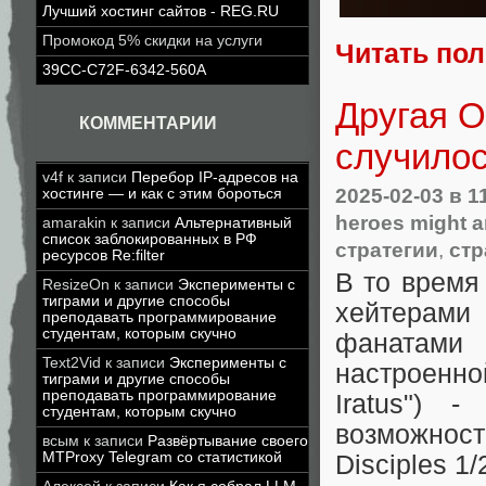
Лучший хостинг сайтов - REG.RU
Промокод 5% скидки на услуги
Читать по
39CC-C72F-6342-560A
Другая O
КОММЕНТАРИИ
случило
v4f
к записи
Перебор IP-адресов на
2025-02-03
в 1
хостинге — и как с этим бороться
heroes might 
amarakin
к записи
Альтернативный
список заблокированных в РФ
стратегии
,
стр
ресурсов Re:filter
В то время
ResizeOn
к записи
Эксперименты с
тиграми и другие способы
хейтерами 
преподавать программирование
студентам, которым скучно
фанатами 
Text2Vid
к записи
Эксперименты с
настроенной
тиграми и другие способы
преподавать программирование
Iratus") 
студентам, которым скучно
возможност
всым
к записи
Развёртывание своего
MTProxy Telegram со статистикой
Disciples 1/