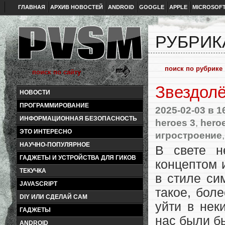
ГЛАВНАЯ
АРХИВ НОВОСТЕЙ
ANDROID
GOOGLE
APPLE
MICROSOF
РУБРИКА
Звездол
НОВОСТИ
ПРОГРАММИРОВАНИЕ
2025-02-03
в 1
ИНФОРМАЦИОННАЯ БЕЗОПАСНОСТЬ
heroes 3
,
hero
ЭТО ИНТЕРЕСНО
игростроение
НАУЧНО-ПОПУЛЯРНОЕ
В свете н
ГАДЖЕТЫ И УСТРОЙСТВА ДЛЯ ГИКОВ
концептом 
ТЕКУЧКА
в стиле сим
JAVASCRIPT
такое, бол
DIY ИЛИ СДЕЛАЙ САМ
уйти в нек
ГАДЖЕТЫ
нас были бы
ANDROID