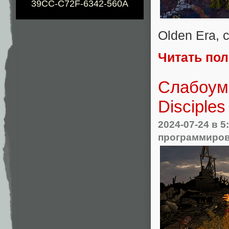
39CC-C72F-6342-560A
Olden Era, 
Читать по
Слабоуми
Disciples
2024-07-24
в 5
программиро