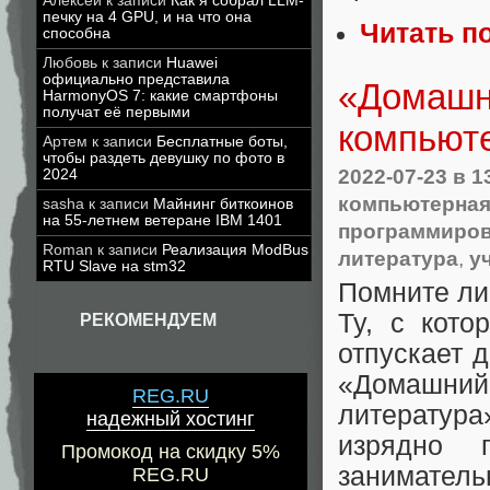
Алексей
к записи
Как я собрал LLM-
печку на 4 GPU, и на что она
Читать п
способна
Любовь
к записи
Huawei
официально представила
«Домашн
HarmonyOS 7: какие смартфоны
получат её первыми
компьют
Артем
к записи
Бесплатные боты,
чтобы раздеть девушку по фото в
2022-07-23
в 1
2024
компьютерная
sasha
к записи
Майнинг биткоинов
на 55-летнем ветеране IBM 1401
программиро
Roman
к записи
Реализация ModBus
литература
,
у
RTU Slave на stm32
Помните ли
Ту, с кото
РЕКОМЕНДУЕМ
отпускает 
«Домашний 
REG.RU
литература
надежный хостинг
изрядно 
Промокод на скидку 5%
заниматель
REG.RU