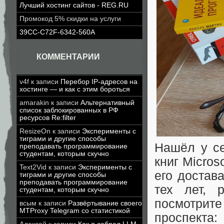
Лучший хостинг сайтов - REG.RU
Промокод 5% скидки на услуги
39CC-C72F-6342-560A
КОММЕНТАРИИ
v4f
к записи
Перебор IP-адресов на
хостинге — и как с этим бороться
amarakin
к записи
Альтернативный
список заблокированных в РФ
ресурсов Re:filter
ResizeOn
к записи
Эксперименты с
тиграми и другие способы
Нашёл у се
преподавать программирование
студентам, которым скучно
книг Micros
Text2Vid
к записи
Эксперименты с
его достав
тиграми и другие способы
преподавать программирование
тех лет, 
студентам, которым скучно
посмотрит
всым
к записи
Развёртывание своего
MTProxy Telegram со статистикой
проспекта: