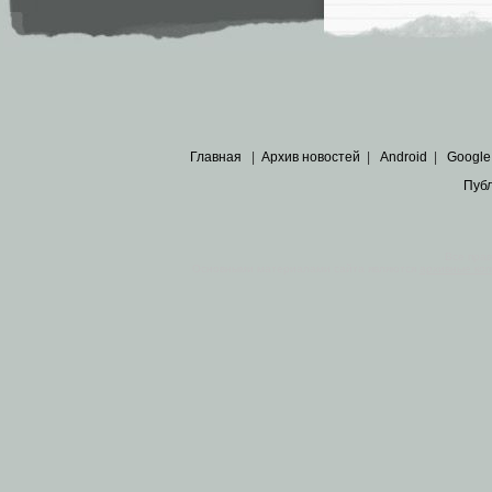
Главная
|
Архив новостей
|
Android
|
Google
Пуб
Все пра
Основными материалами сайта являются
архивные ко