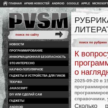
ГЛАВНАЯ
АРХИВ НОВОСТЕЙ
ANDROID
GOOGLE
APPLE
MICROSOF
РУБРИК
ЛИТЕРА
НОВОСТИ
ПРОГРАММИРОВАНИЕ
К вопрос
ИНФОРМАЦИОННАЯ БЕЗОПАСНОСТЬ
программ
ЭТО ИНТЕРЕСНО
о нагля
НАУЧНО-ПОПУЛЯРНОЕ
ГАДЖЕТЫ И УСТРОЙСТВА ДЛЯ ГИКОВ
2025-09-20
в 1
ТЕКУЧКА
программиро
JAVASCRIPT
программиро
DIY ИЛИ СДЕЛАЙ САМ
справочники
,
ГАДЖЕТЫ
Сколько 
ANDROID