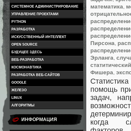
математика
,
м
СИСТЕМНОЕ АДМИНИСТРИРОВАНИЕ
отрицательно
УПРАВЛЕНИЕ ПРОЕКТАМИ
распределени
PYTHON
распределени
РАЗРАБОТКА
распределени
ИСКУССТВЕННЫЙ ИНТЕЛЛЕКТ
Пирсона
,
расп
OPEN SOURCE
распределени
БУДУЩЕЕ ЗДЕСЬ
Эрланга
,
случ
ВЕБ-РАЗРАБОТКА
статитический
КОСМОНАВТИКА
Фишера
,
эксп
РАЗРАБОТКА ВЕБ-САЙТОВ
Статистика 
GOOGLE
помощь пр
ЖЕЛЕЗО
задач, нап
LINUX
возможно
АЛГОРИТМЫ
детермини
ИНФОРМАЦИЯ
когда с
факторов