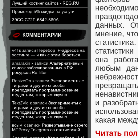
Лучший хостинг сайтов - REG.RU
необход
Промокод 5% скидки на услуги
правдоподо
39CC-C72F-6342-560A
данных. О
мнение, что
КОММЕНТАРИИ
статистика
статистики
v4f
к записи
Перебор IP-адресов на
хостинге — и как с этим бороться
она работ
amarakin
к записи
Альтернативный
любым дан
список заблокированных в РФ
ресурсов Re:filter
небрежнос
ResizeOn
к записи
Эксперименты с
превраща
тиграми и другие способы
преподавать программирование
ненавистник
студентам, которым скучно
и разобрат
Text2Vid
к записи
Эксперименты с
тиграми и другие способы
использов
преподавать программирование
студентам, которым скучно
какая межд
всым
к записи
Развёртывание своего
MTProxy Telegram со статистикой
Читать по