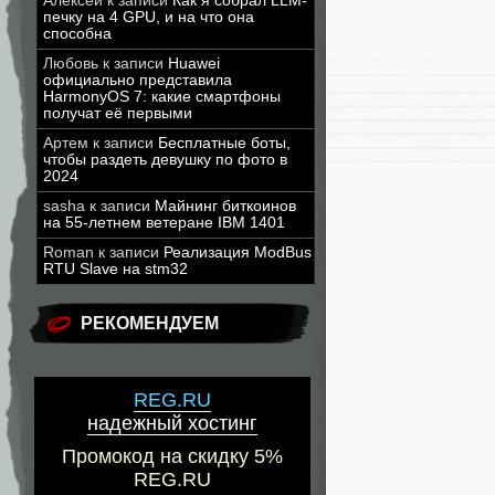
Алексей
к записи
Как я собрал LLM-
печку на 4 GPU, и на что она
способна
Любовь
к записи
Huawei
официально представила
HarmonyOS 7: какие смартфоны
получат её первыми
Артем
к записи
Бесплатные боты,
чтобы раздеть девушку по фото в
2024
sasha
к записи
Майнинг биткоинов
на 55-летнем ветеране IBM 1401
Roman
к записи
Реализация ModBus
RTU Slave на stm32
РЕКОМЕНДУЕМ
REG.RU
надежный хостинг
Промокод на скидку 5%
REG.RU