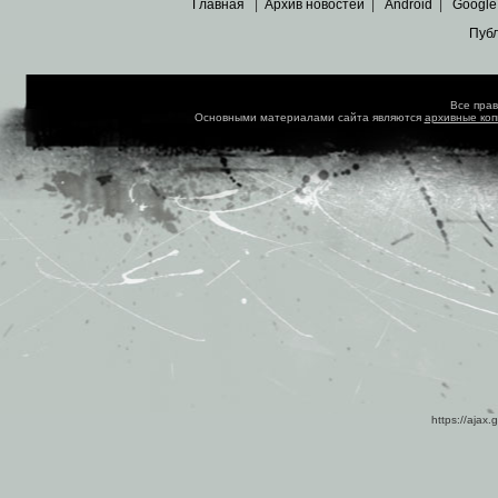
Главная
|
Архив новостей
|
Android
|
Google
Пуб
Все пра
Основными материалами сайта являются
архивные ко
https://ajax.