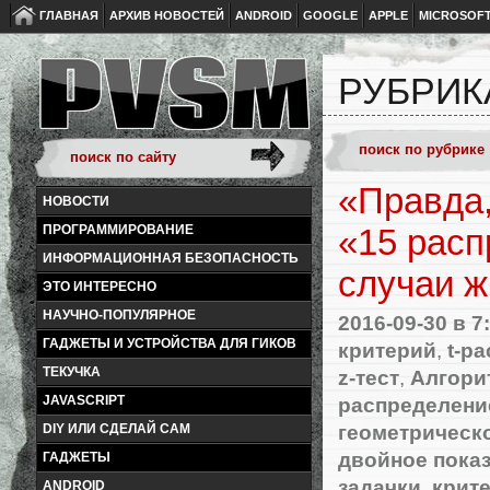
ГЛАВНАЯ
АРХИВ НОВОСТЕЙ
ANDROID
GOOGLE
APPLE
MICROSOF
РУБРИК
«Правда,
НОВОСТИ
ПРОГРАММИРОВАНИЕ
«15 расп
ИНФОРМАЦИОННАЯ БЕЗОПАСНОСТЬ
случаи ж
ЭТО ИНТЕРЕСНО
НАУЧНО-ПОПУЛЯРНОЕ
2016-09-30
в 7
ГАДЖЕТЫ И УСТРОЙСТВА ДЛЯ ГИКОВ
критерий
,
t-р
ТЕКУЧКА
z-тест
,
Алгори
распределени
JAVASCRIPT
геометрическ
DIY ИЛИ СДЕЛАЙ САМ
двойное пока
ГАДЖЕТЫ
задачки
,
крит
ANDROID