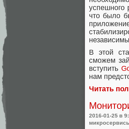
успешного 
что было б
приложение
стабилизи
независимы
В этой ст
сможем зай
вступить
G
нам предсто
Читать по
Монитори
2016-01-25
в 9
микросервис