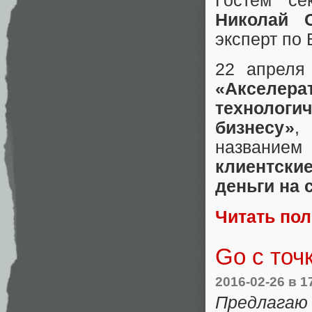
Гостем се
Николай С
эксперт по B
22 апреля
«Аксел
технолог
бизнесу»
,
названием
клиентски
деньги на 
Читать по
Go с точ
2016-02-26
в 1
Предлагаю