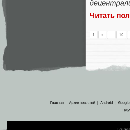
децентрали
Читать по
1
«
...
10
Главная
|
Архив новостей
|
Android
|
Google
Пуб
Все пра