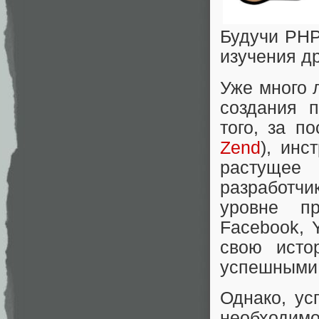
Будучи PHP
изучения д
Уже много 
создания 
того, за п
Zend
), инс
растущее
разработчи
уровне пр
Facebook, Y
свою исто
успешными 
Однако, ус
необходимо