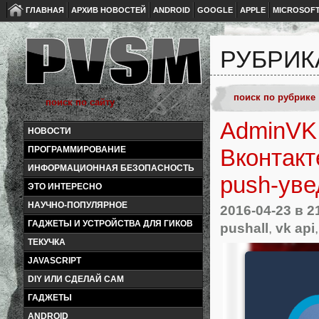
ГЛАВНАЯ
АРХИВ НОВОСТЕЙ
ANDROID
GOOGLE
APPLE
MICROSOF
РУБРИК
AdminVK
НОВОСТИ
ПРОГРАММИРОВАНИЕ
Вконтакт
ИНФОРМАЦИОННАЯ БЕЗОПАСНОСТЬ
push-ув
ЭТО ИНТЕРЕСНО
НАУЧНО-ПОПУЛЯРНОЕ
2016-04-23
в 2
ГАДЖЕТЫ И УСТРОЙСТВА ДЛЯ ГИКОВ
pushall
,
vk api
ТЕКУЧКА
JAVASCRIPT
DIY ИЛИ СДЕЛАЙ САМ
ГАДЖЕТЫ
ANDROID