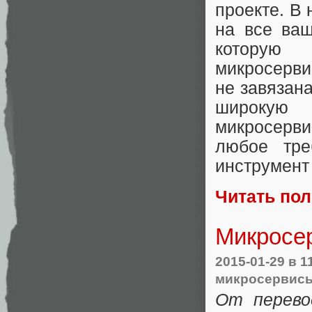
проекте. В 
на все ваш
которую 
микросерви
не завязана
широкую 
микросерв
любое тре
инструмент
Читать по
Микросер
2015-01-29
в 1
микросервис
От перево