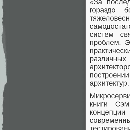
«За после
гораздо б
тяжеловес
самодостат
систем св
проблем. Э
практичес
различны
архитекто
построени
архитектур.
Микросерви
книги Сэм
концепции 
современн
тестирова