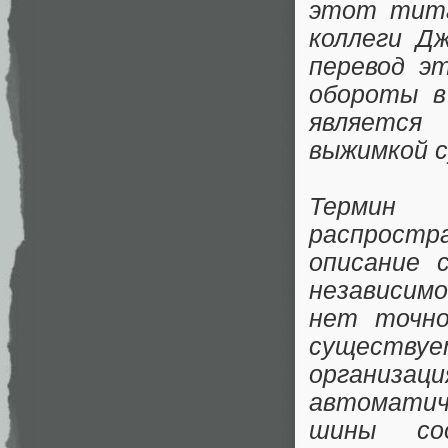
этот тита
коллеги Д
перевод э
обороты в
является
выжимкой 
Термин «
распрост
описание 
независим
нет точно
существу
организац
автоматич
шины соо