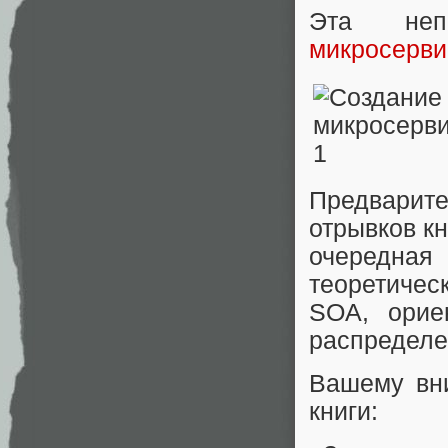
Эта неп
микросерви
Предварит
отрывков кн
очередна
теоретичес
SOA, орие
распределе
Вашему вни
книги: