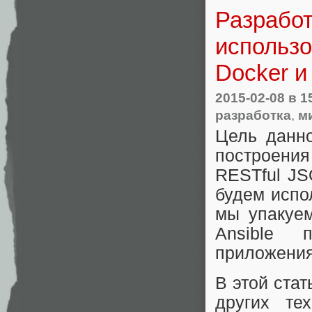
Разработ
использо
Docker и
2015-02-08
в 1
разработка
,
м
Цель данн
построени
RESTful JS
будем испо
мы упакуем
Ansible 
приложения
В этой стат
других те