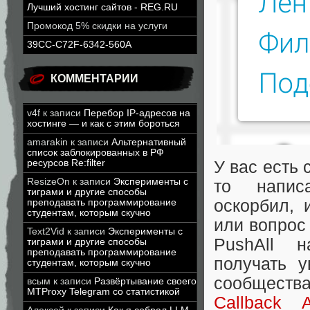
Лучший хостинг сайтов - REG.RU
Промокод 5% скидки на услуги
39CC-C72F-6342-560A
КОММЕНТАРИИ
v4f
к записи
Перебор IP-адресов на
хостинге — и как с этим бороться
amarakin
к записи
Альтернативный
список заблокированных в РФ
ресурсов Re:filter
У вас есть 
ResizeOn
к записи
Эксперименты с
то написа
тиграми и другие способы
оскорбил, 
преподавать программирование
студентам, которым скучно
или вопрос
Text2Vid
к записи
Эксперименты с
PushAll н
тиграми и другие способы
преподавать программирование
получать 
студентам, которым скучно
сообщества
всым
к записи
Развёртывание своего
MTProxy Telegram со статистикой
Callback 