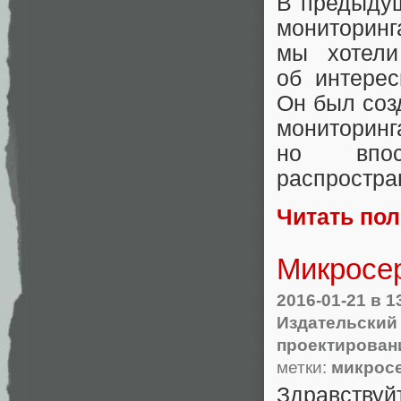
В предыдущ
мониторин
мы хотели
об интере
Он был соз
монитори
но впос
распростра
Читать по
Микросе
2016-01-21
в 1
Издательский
проектирован
метки:
микрос
Здравствуй