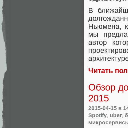
В ближайш
долгождан
Ньюмена, к
мы предла
автор кот
проектир
архитектур
Читать по
Обзор д
2015
2015-04-15
в 1
Spotify
,
uber
,
б
микросервис