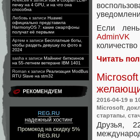
Алексей
к записи
Как я собрал LLM-
воспольз
печку на 4 GPU, и на что она
способна
уведомлени
Любовь
к записи
Huawei
официально представила
Если лень
HarmonyOS 7: какие смартфоны
получат её первыми
AdminVK
(п
Артем
к записи
Бесплатные боты,
количество
чтобы раздеть девушку по фото в
2024
Читать по
sasha
к записи
Майнинг биткоинов
на 55-летнем ветеране IBM 1401
Roman
к записи
Реализация ModBus
Microsof
RTU Slave на stm32
желающи
РЕКОМЕНДУЕМ
2016-04-19
в 1
Microsoft
,
док
REG.RU
стартапы
,
ста
надежный хостинг
Друзья, 2
Промокод на скидку 5%
междунаро
REG.RU