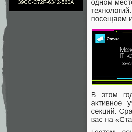
одном мест
39CC-C72F-6342-560A
технологий
посещаем и
В этом го
активное у
секций. Сра
вас на «Ста