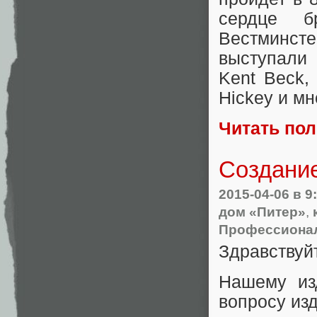
сердце б
Вестминст
выступали 
Kent Beck, 
Hickey и мн
Читать по
Создани
2015-04-06
в 9
дом «Питер»
,
Профессионал
Здравствуй
Нашему из
вопросу из