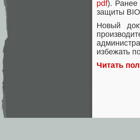
pdf
). Ране
защиты BIO
Новый док
производи
администра
избежать п
Читать по