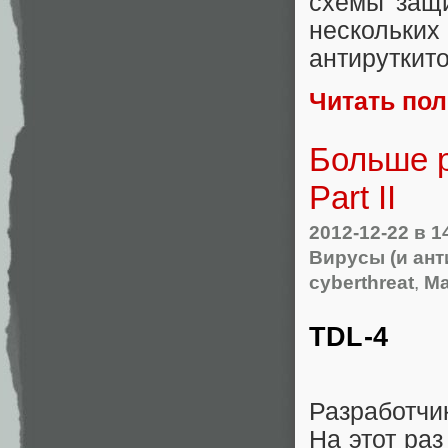
схемы защи
нескольк
антируткито
Читать по
Больше р
Part II
2012-12-22
в 1
Вирусы (и ан
cyberthreat
,
Ma
TDL-4
Разработчи
На этот ра