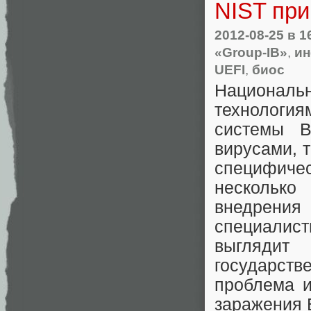
NIST при
2012-08-25
в 1
«Group-IB»
,
ин
UEFI
,
биос
Национал
технология
системы B
вирусами, 
специфиче
несколько
внедрения
специалис
выгляди
государств
проблема и
заражения 