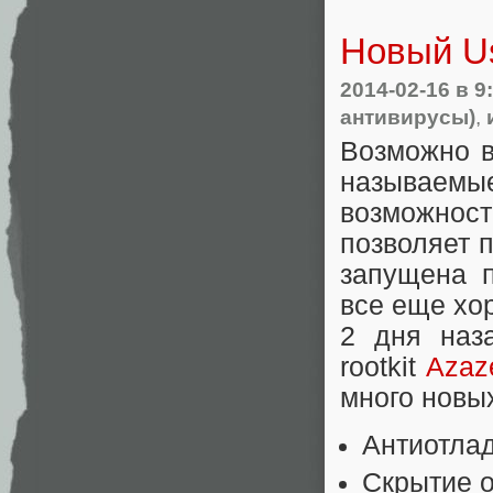
Новый Us
2014-02-16
в 9
антивирусы)
,
Возможно в
называем
возможно
позволяет п
запущена п
все еще хо
2 дня наза
rootkit
Azaz
много новы
Антиотла
Скрытие от