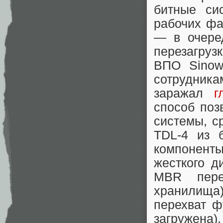
битные си
рабочих фа
— в очере
перезагру
ВПО Sinow
сотрудника
заражал
г
способ поз
системы, с
TDL-4 из б
компонент
жесткого д
MBR пере
хранилища)
перехват ф
загружена)