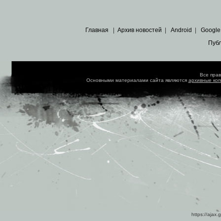
Главная
|
Архив новостей
|
Android
|
Google
Пуб
Все пра
Основными материалами сайта являются
архивные ко
https://ajax.