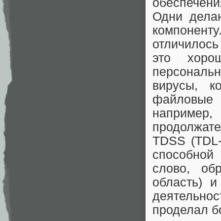
обеспечения
Одни делаю
компоненту
отличилось
это хоро
персональ
вирусы, к
файловые 
например,
продолжате
TDSS (TDL-
способной 
слово, об
область) и
деятельно
проделал б