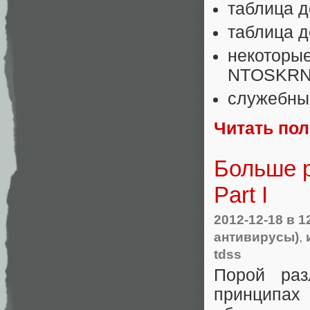
таблица д
таблица 
некоторы
NTOSKRNL
служебны
Читать по
Больше р
Part I
2012-12-18
в 1
антивирусы)
,
tdss
Порой раз
принципа