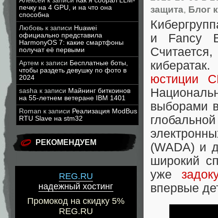
Алексей
к записи
Как я собрал LLM-
печку на 4 GPU, и на что она
защита
,
Блог 
способна
Кибергруппа
Любовь
к записи
Huawei
и Fancy B
официально представила
HarmonyOS 7: какие смартфоны
Считается
получат её первыми
кибератак
Артем
к записи
Бесплатные боты,
чтобы раздеть девушку по фото в
юстиции 
2024
Национальн
sasha
к записи
Майнинг биткоинов
на 55-летнем ветеране IBM 1401
выборами в
Roman
к записи
Реализация ModBus
глобальн
RTU Slave на stm32
электронны
РЕКОМЕНДУЕМ
(WADA) и д
широкий сп
уже
задок
REG.RU
впервые де
надежный хостинг
Промокод на скидку 5%
REG.RU