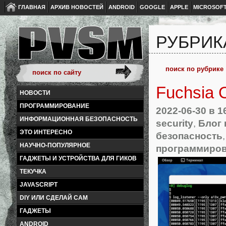
ГЛАВНАЯ
АРХИВ НОВОСТЕЙ
ANDROID
GOOGLE
APPLE
MICROSOF
РУБРИК
Fuchsia 
НОВОСТИ
ПРОГРАММИРОВАНИЕ
2022-06-30
в 1
ИНФОРМАЦИОННАЯ БЕЗОПАСНОСТЬ
security
,
Блог 
ЭТО ИНТЕРЕСНО
безопасность
НАУЧНО-ПОПУЛЯРНОЕ
программиро
ГАДЖЕТЫ И УСТРОЙСТВА ДЛЯ ГИКОВ
ТЕКУЧКА
JAVASCRIPT
DIY ИЛИ СДЕЛАЙ САМ
ГАДЖЕТЫ
ANDROID