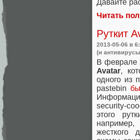
Давайте ра
Читать по
Руткит A
2013-05-06
в 6
(и антивирусы
В феврале 
Avatar
, ко
одного из 
pastebin
бы
Информаци
security-с
этого рут
например, 
жесткого 