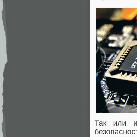
Так или и
безопаснос