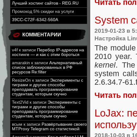
Читать по
Лучший хостинг сайтов - REG.RU
Промокод 5% скидки на услуги
System ca
39CC-C72F-6342-560A
2019-01-23
в 5
КОММЕНТАРИИ
Настройка Lin
The module 
v4f
к записи
Перебор IP-адресов на
2010 year.
хостинге — и как с этим бороться
amarakin
к записи
Альтернативный
kernel
. The
список заблокированных в РФ
system calls
ресурсов Re:filter
2.6.34.7-61
ResizeOn
к записи
Эксперименты с
тиграми и другие способы
преподавать программирование
Читать по
студентам, которым скучно
Text2Vid
к записи
Эксперименты с
тиграми и другие способы
LoJax: п
преподавать программирование
студентам, которым скучно
использ
всым
к записи
Развёртывание своего
MTProxy Telegram со статистикой
2018-10-03
в 1