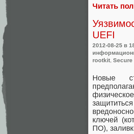
Читать по
Уязвимос
UEFI
2012-08-25
в 1
информационн
rootkit
,
Secure
Новые с
предпо
физическое
защитить
вредоносн
ключей (ко
ПО), залив