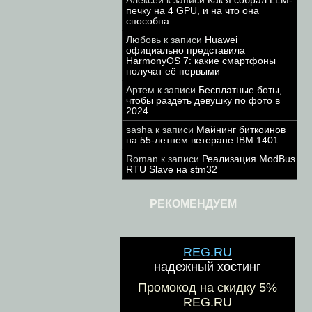
Алексей
к записи
Как я собрал LLM-
печку на 4 GPU, и на что она
способна
Любовь
к записи
Huawei
официально представила
HarmonyOS 7: какие смартфоны
получат её первыми
Артем
к записи
Бесплатные боты,
чтобы раздеть девушку по фото в
2024
sasha
к записи
Майнинг биткоинов
на 55-летнем ветеране IBM 1401
Roman
к записи
Реализация ModBus
RTU Slave на stm32
РЕКОМЕНДУЕМ
REG.RU
надежный хостинг
Промокод на скидку 5%
REG.RU