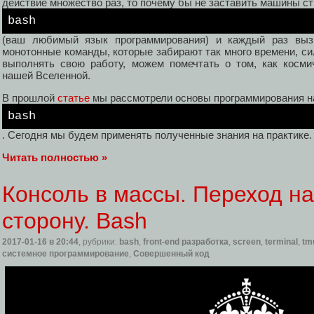
действие множество раз, то почему бы не заставить машины ст
bash
(ваш любимый язык программирования) и каждый раз вызы
монотонные команды, которые забирают так много времени, сил
выполнять свою работу, можем помечтать о том, как косми
нашей Вселенной.
В прошлой
статье
мы рассмотрели основы программирования н
bash
. Сегодня мы будем применять полученные знания на практике.
Читать полностью »
Консоль в массы. Переход н
сторону. Bash
2017-01-16
в 20:44
, рубрики:
bash
,
front-end разработка
,
screen
,
terminal
,
tm
системное программирование
,
Совершенный код