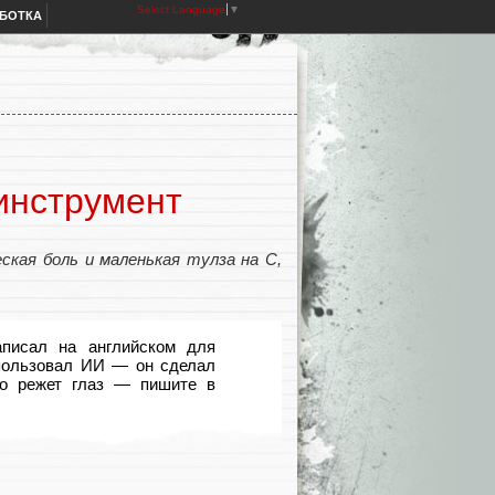
Select Language
▼
АБОТКА
 инструмент
кая боль и маленькая тулза на C,
писал на английском для
спользовал ИИ — он сделал
то режет глаз — пишите в