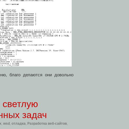
еню, благо делаются они довольно
а светлую
нных задач
x
,
wsd
,
отладка
,
Разработка веб-сайтов
,