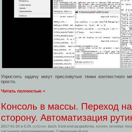
Упростить задачу могут пресловутые твики контекстного м
просто.
Читать полностью »
Консоль в массы. Переход н
сторону. Автоматизация рути
2017-02-20
в 4:29
, рубрики:
bash
,
front-end разработка
,
screen
,
terminal
,
tmu
системное программирование
,
Совершенный код