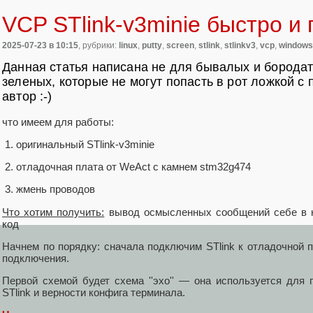
VCP STlink-v3minie быстро и 
2025-07-23
в 10:15
, рубрики:
linux
,
putty
,
screen
,
stlink
,
stlinkv3
,
vcp
,
windows
Данная статья написана не для бывалых и бородат
зеленых, которые не могут попасть в рот ложкой с п
автор :-)
что имеем для работы:
оригинальный STlink-v3minie
отладочная плата от WeAct с камнем stm32g474
жмень проводов
Что хотим получить:
вывод осмысленных сообщений себе в ко
код
Начнем по порядку: сначала подключим STlink к отладочной 
подключения.
Первой схемой будет схема ''эхо'' — она используется для 
STlink и верности конфига терминала.