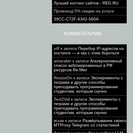
Лучший хостинг сайтов - REG.RU
Промокод 5% скидки на услуги
39CC-C72F-6342-560A
КОММЕНТАРИИ
v4f
к записи
Перебор IP-адресов на
хостинге — и как с этим бороться
amarakin
к записи
Альтернативный
список заблокированных в РФ
ресурсов Re:filter
ResizeOn
к записи
Эксперименты с
тиграми и другие способы
преподавать программирование
студентам, которым скучно
Text2Vid
к записи
Эксперименты с
тиграми и другие способы
преподавать программирование
студентам, которым скучно
всым
к записи
Развёртывание своего
MTProxy Telegram со статистикой