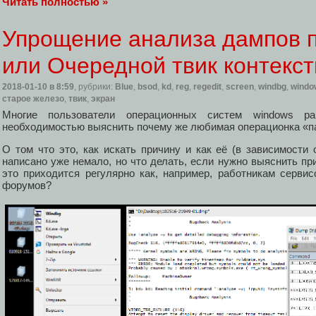
Читать полностью »
Упрощение анализа дампов 
или Очередной твик контекс
2018-01-10
в 8:59
, рубрики:
Blue
,
bsod
,
kd
,
reg
,
regedit
,
screen
,
windbg
,
windo
старое железо
,
твик
,
экран
Многие пользователи операционных систем windows р
необходимостью выяснить почему же любимая операционка «па
О том что это, как искать причину и как её (в зависимости 
написано уже немало, но что делать, если нужно выяснить п
это приходится регулярно как, например, работникам серви
форумов?