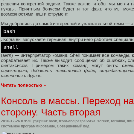
решении конкретной задачи. Также важно, чтобы мы могли н
нужды. Приятным бонусом будет и тот факт, что мы мож
возможностями наш инструмент.
Мы добрались до самой интересной и увлекательной темы — э
bash
. Когда вы запускаете терминал, внутри него работает специа
shell
(англ) — интерпретатор команд. Shell понимает все команды, 
обрабатывает их. Также выводит сообщения об ошибках, сл
синтаксисом. Примером таких команд могут быть:
смен
директорию, добавить текстовый файл, отредактиров
изменения и другие
.
Читать полностью »
Консоль в массы. Переход н
сторону. Часть вторая
2016-12-26
в 9:20
, рубрики:
bash
,
front-end разработка
,
screen
,
terminal
,
tmu
системное программирование
,
Совершенный код