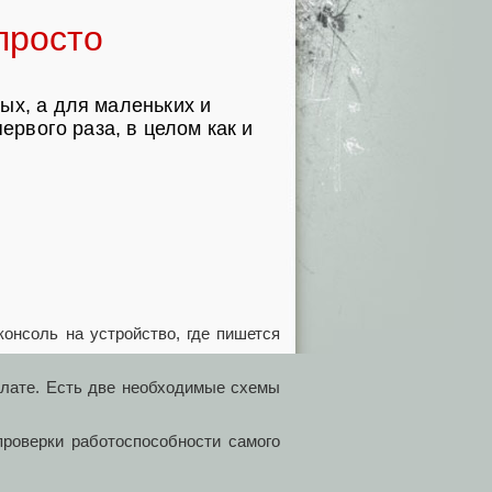
просто
ых, а для маленьких и
ервого раза, в целом как и
нсоль на устройство, где пишется
плате. Есть две необходимые схемы
проверки работоспособности самого