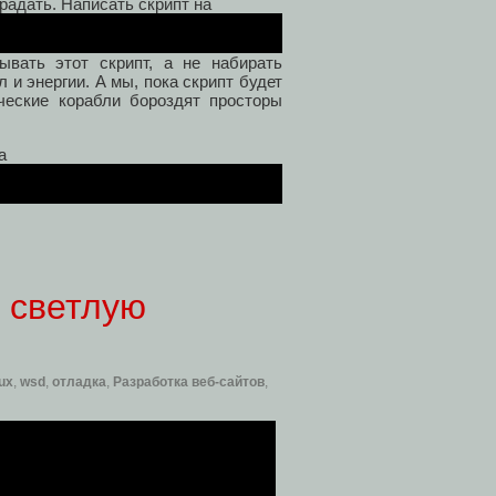
радать. Написать скрипт на
вать этот скрипт, а не набирать
 и энергии. А мы, пока скрипт будет
ческие корабли бороздят просторы
а
а светлую
ux
,
wsd
,
отладка
,
Разработка веб-сайтов
,