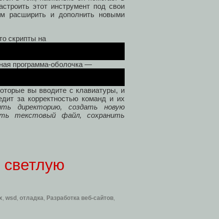
астроить этот инструмент под свои
ем расширить и дополнить новыми
то скрипты на
льная программа-оболочка —
которые вы вводите с клавиатуры, и
едит за корректностью команд и их
ить директорию, создать новую
ать текстовый файл, сохранить
а светлую
x
,
wsd
,
отладка
,
Разработка веб-сайтов
,