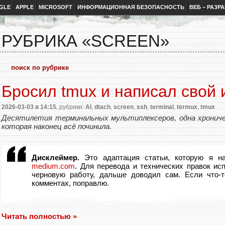
GLE
APPLE
MICROSOFT
ИНФОРМАЦИОННАЯ БЕЗОПАСНОСТЬ
ВЕБ – РАЗР
РУБРИКА «SCREEN»
Бросил tmux и написал свой
2026-03-03
в 14:15
, рубрики:
AI
,
dtach
,
screen
,
ssh
,
terminal
,
termux
,
tmux
Десятилетия терминальных мультиплексеров, одна хроничес
которая наконец всё починила.
Дисклеймер.
Это адаптация статьи, которую я на
medium.com
. Для перевода и технических правок и
черновую работу, дальше доводил сам. Если что-
комментах, поправлю.
Читать полностью »