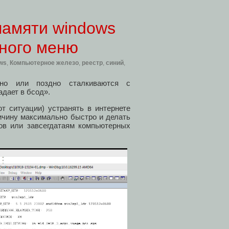
памяти windows
тного меню
ws
,
Компьютерное железо
,
реестр
,
синий
,
ано или поздно сталкиваются с
дает в бсод».
от ситуации) устранять в интернете
ричину максимально быстро и делать
сов или завсегдатаям компьютерных